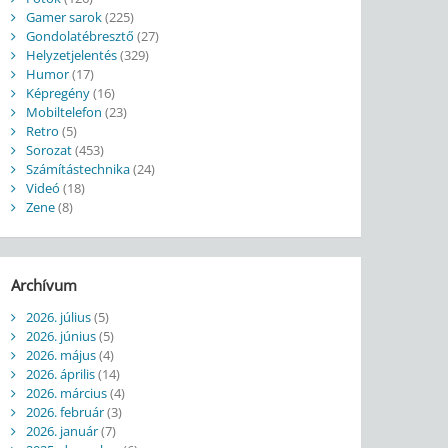
Gamer sarok
(225)
Gondolatébresztő
(27)
Helyzetjelentés
(329)
Humor
(17)
Képregény
(16)
Mobiltelefon
(23)
Retro
(5)
Sorozat
(453)
Számítástechnika
(24)
Videó
(18)
Zene
(8)
Archívum
2026. július
(5)
2026. június
(5)
2026. május
(4)
2026. április
(14)
2026. március
(4)
2026. február
(3)
2026. január
(7)