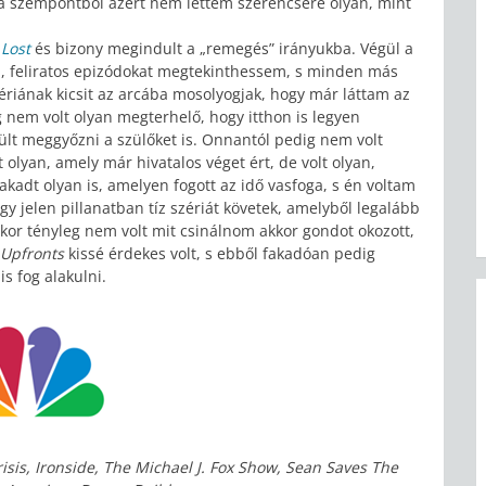
 a szempontból azért nem lettem szerencsére olyan, mint
a
Lost
és bizony megindult a „remegés” irányukba. Végül a
új, feliratos epizódokat megtekinthessem, s minden más
ériának kicsit az arcába mosolyogjak, hogy már láttam az
g nem volt olyan megterhelő, hogy itthon is legyen
ült meggyőzni a szülőket is. Onnantól pedig nem volt
olyan, amely már hivatalos véget ért, de volt olyan,
kadt olyan is, amelyen fogott az idő vasfoga, s én voltam
y jelen pillanatban tíz szériát követek, amelyből legalább
kor tényleg nem volt mit csinálnom akkor gondot okozott,
Upfronts
kissé érdekes volt, s ebből fakadóan pedig
s fog alakulni.
isis, Ironside, The Michael J. Fox Show, Sean Saves The