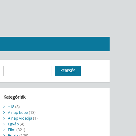
Keresés
KERESÉS
Kategóriák
+18
(3)
A nap képe
(13)
A nap videója
(1)
Egyéb
(4)
Film
(321)
Fotók
(126)