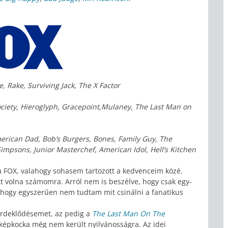
 Rake, Surviving Jack, The X Factor
iety, Hieroglyph, Gracepoint,Mulaney, The Last Man on
erican Dad, Bob’s Burgers, Bones, Family Guy, The
Simpsons, Junior Masterchef, American Idol, Hell’s Kitchen
a FOX, valahogy sohasem tartozott a kedvenceim közé.
tt volna számomra. Arról nem is beszélve, hogy csak egy-
, hogy egyszerűen nem tudtam mit csinálni a fanatikus
 érdeklődésemet, az pedig a
The Last Man On The
 képkocka még nem került nyilvánosságra. Az idei