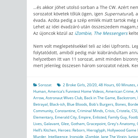
…és akkor jöhet utolsó sorban a The CW. Azért ne
sorozatot követek tőlük (igen, igen
Supernatural
), 
évada. Azóta pedig a szép emlék miatt tartok még m
Lehet az idei évadzáró után összeszedem magam,s 
Az újoncok közül az
iZombie
,
The Messengers
kelte
Nem volt meglepetésekkel teli az idei Upfronts. L
folytatódott, amiből pedig már kiábrándultam anna
helyzetben itt van 11 sorozat, amit minden bizonnya
mert jelenleg összesen három sorozatot nézek. K
Sorozat
2 Broke Girls
,
20/20
,
48 Hours
,
60 Minutes
,
Human
,
America’s Funniest Home Videos
,
American Crime
,
A
Arrow
,
Astronaut Wives Club
,
Back in The Game
,
Backstrom
,
Betrayal
,
Black-ish
,
Blue Bloods
,
Bob's Burgers
,
Bones
,
Borde
Community
,
Constantine
,
Criminal Minds
,
Crisis
,
Cristela
,
CSI
Elementary
,
Emerald City
,
Empire
,
Enlisted
,
Family Guy
,
Footb
Lives
,
Galavant
,
Glee
,
Gotham
,
Gracepoint
,
Grey's Anatomy
,
Hell’s Kitchen
,
Heroes: Reborn
,
Hieroglyph
,
Hollywood Game 
Murder
,
Intelligence
,
Ironside
,
iZombie
,
Jane The Virgin
,
Junio