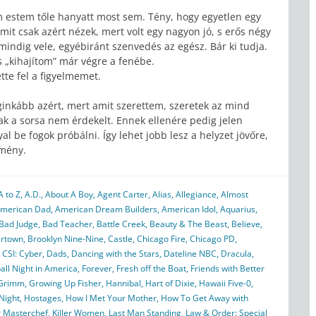
m estem tőle hanyatt most sem. Tény, hogy egyetlen egy
amit csak azért nézek, mert volt egy nagyon jó, s erős négy
indig vele, egyébiránt szenvedés az egész. Bár ki tudja.
„kihajítom” már végre a fenébe.
tte fel a figyelmemet.
eginkább azért, mert amit szerettem, szeretek az mind
k a sorsa nem érdekelt. Ennek ellenére pedig jelen
l be fogok próbálni. Így lehet jobb lesz a helyzet jövőre,
emény.
A to Z
,
A.D.
,
About A Boy
,
Agent Carter
,
Alias
,
Allegiance
,
Almost
merican Dad
,
American Dream Builders
,
American Idol
,
Aquarius
,
Bad Judge
,
Bad Teacher
,
Battle Creek
,
Beauty & The Beast
,
Believe
,
rtown
,
Brooklyn Nine-Nine
,
Castle
,
Chicago Fire
,
Chicago PD
,
,
CSI: Cyber
,
Dads
,
Dancing with the Stars
,
Dateline NBC
,
Dracula
,
all Night in America
,
Forever
,
Fresh off the Boat
,
Friends with Better
Grimm
,
Growing Up Fisher
,
Hannibal
,
Hart of Dixie
,
Hawaii Five-0
,
Night
,
Hostages
,
How I Met Your Mother
,
How To Get Away with
r Masterchef
,
Killer Women
,
Last Man Standing
,
Law & Order: Special