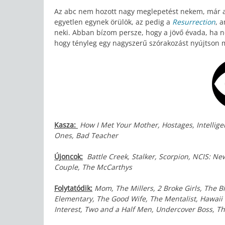
Az abc nem hozott nagy meglepetést nekem, már ami
egyetlen egynek örülök, az pedig a
Resurrection
, 
neki. Abban bízom persze, hogy a jövő évada, ha n
hogy tényleg egy nagyszerű szórakozást nyújtson m
Kasza:
How I Met Your Mother, Hostages, Intellige
Ones, Bad Teacher
Újoncok:
Battle Creek, Stalker, Scorpion, NCIS: N
Couple, The McCarthys
Folytatódik:
Mom, The Millers, 2 Broke Girls, The B
Elementary, The Good Wife, The Mentalist, Hawaii F
Interest, Two and a Half Men, Undercover Boss, T