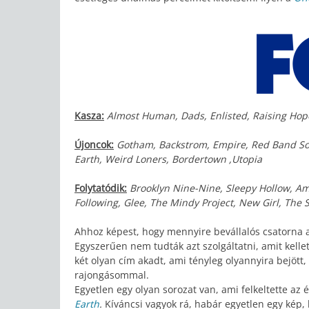
Kasza:
Almost Human, Dads, Enlisted, Raising Hope,
Újoncok:
Gotham, Backstrom, Empire, Red Band Soc
Earth, Weird Loners, Bordertown ,Utopia
Folytatódik:
Brooklyn Nine-Nine, Sleepy Hollow, Am
Following, Glee, The Mindy Project, New Girl, The 
Ahhoz képest, hogy mennyire bevállalós csatorna 
Egyszerűen nem tudták azt szolgáltatni, amit kelle
két olyan cím akadt, ami tényleg olyannyira bejött
rajongásommal.
Egyetlen egy olyan sorozat van, ami felkeltette az
Earth
.
Kíváncsi vagyok rá, habár egyetlen egy kép,