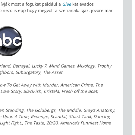
zívják most a fogukat például a
Glee
két évados
ió néző is épp hogy megvolt a szériának. Igaz, jövőre már
and, Betrayal, Lucky 7, Mind Games, Mixology, Trophy
ghbors, Suburgatory, The Asset
 How To Get Away with Murder, American Crime, The
ve Story, Black-ish, Cristela, Fresh off the Boat,
Man Standing, The Goldbergs, The Middle, Grey’s Anatomy,
ce Upon A Time, Revenge, Scandal, Shark Tank, Dancing
Light Fight., The Taste, 20/20, America’s Funniest Home