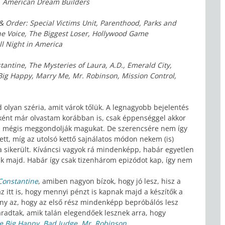
, American Dream Builders
& Order: Special Victims Unit, Parenthood, Parks and
The Voice, The Biggest Loser, Hollywood Game
ll Night in America
stantine, The Mysteries of Laura, A.D., Emerald City,
Big Happy, Marry Me, Mr. Robinson, Mission Control,
olyan széria, amit várok tőlük. A legnagyobb bejelentés
bként már olvastam korábban is, csak éppenséggel akkor
ha mégis meggondolják magukat. De szerencsére nem így
zett, míg az utolsó kettő sajnálatos módon nekem (is)
a sikerült. Kíváncsi vagyok rá mindenképp, habár egyetlen
ik majd. Habár így csak tizenhárom epizódot kap, így nem
Constantine
, amiben nagyon bízok, hogy jó lesz, hisz a
 itt is, hogy mennyi pénzt is kapnak majd a készítők a
ény az, hogy az első rész mindenképp bepróbálós lesz
aradtak, amik talán elegendőek lesznek arra, hogy
e Big Happy
,
Bad Judge
,
Mr. Robinson
.