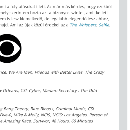
 a folytatásokat illeti. Az már más kérdés, hogy ezekből
amely szerintem hozta azt a bizonyos szintet, amit kellett
em is lesz kiemelkedő, de legalább elegendő lesz ahhoz,
ajd. Ami az újak közül érdekel az a
The Whispers
,
Selfie
.
nce, We Are Men, Friends with Better Lives, The Crazy
ew Orleans, CSI: Cyber, Madam Secretary , The Odd
ig Bang Theory, Blue Bloods, Criminal Minds, CSI,
ive-0, Mike & Molly, NCIS, NCIS: Los Angeles, Person of
he Amazing Race, Survivor, 48 Hours, 60 Minutes