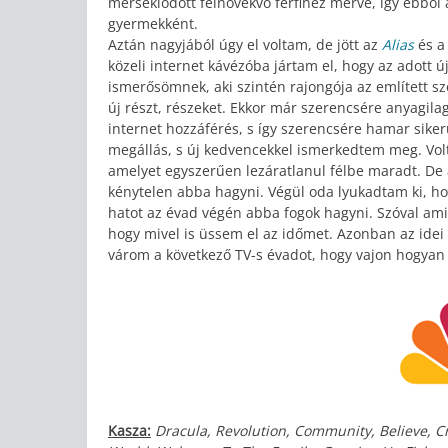
mérséklődött felnövekvő férfihez mérve, így ebből
gyermekként.
Aztán nagyjából úgy el voltam, de jött az
Alias
és 
közeli internet kávézóba jártam el, hogy az adott 
ismerősömnek, aki szintén rajongója az említett sz
új részt, részeket. Ekkor már szerencsére anyagila
internet hozzáférés, s így szerencsére hamar siker
megállás, s új kedvencekkel ismerkedtem meg. Volt 
amelyet egyszerűen lezáratlanul félbe maradt. De a
kénytelen abba hagyni. Végül oda lyukadtam ki, hog
hatot az évad végén abba fogok hagyni. Szóval ami
hogy mivel is üssem el az időmet. Azonban az idei
várom a következő TV-s évadot, hogy vajon hogyan i
Kasza:
Dracula, Revolution, Community, Believe, Cr