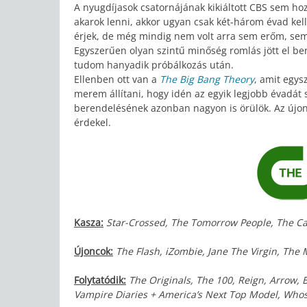
A nyugdíjasok csatornájának kikiáltott CBS sem ho
akarok lenni, akkor ugyan csak két-három évad kell
érjek, de még mindig nem volt arra sem erőm, sem 
Egyszerűen olyan szintű minőség romlás jött el be
tudom hanyadik próbálkozás után.
Ellenben ott van a
The Big Bang Theory
, amit egys
merem állítani, hogy idén az egyik legjobb évadát s
berendelésének azonban nagyon is örülök. Az újon
érdekel.
Kasza:
Star-Crossed, The Tomorrow People, The Carr
Újoncok:
The Flash, iZombie, Jane The Virgin, The
Folytatódik:
The Originals, The 100, Reign, Arrow, 
Vampire Diaries + America’s Next Top Model, Whose