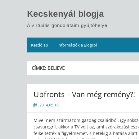
Skip
to
Kecskenyál blogja
content
A virtuális gondolataim gyűjtőhelye
Kezdőlap
Információk a Blogról
CÍMKE:
BELIEVE
Upfronts – Van még remény?!
2014.05.16.
Mivel nem származom gazdag családból, így sokszo
csavarogni, akkor a TV volt az, ami szórakozási es
felkeltették a figyelmemet, s hetekig a hatása ala