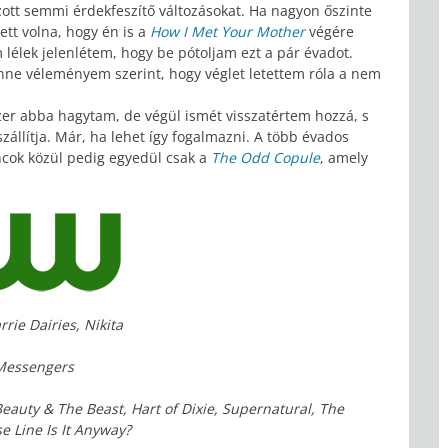
zott semmi érdekfeszítő változásokat. Ha nagyon őszinte
ett volna, hogy én is a
How I Met Your Mother
végére
lélek jelenlétem, hogy be pótoljam ezt a pár évadot.
nne véleményem szerint, hogy véglet letettem róla a nem
zer abba hagytam, de végül ismét visszatértem hozzá, s
zállítja. Már, ha lehet így fogalmazni. A több évados
cok közül pedig egyedül csak a
The Odd Copule
, amely
ie Dairies, Nikita
 Messengers
Beauty & The Beast, Hart of Dixie, Supernatural, The
 Line Is It Anyway?