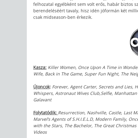
felhozatal egyébként sem volt erős, habár biztos s
berendeléséért tavaly, hisz idén jóformán két mill
csak midseason-ben érkezik.
Kasza:
Killer Women, Once Upon A Time in Wonderl
Wife, Back in The Game, Super Fun Night, The Nei
Újoncok
:
Forever, Agent Carter, Secrets and Lies,
Whispers, Astronaut Wives Club,Selfie, Manhattan Lo
Galavant
Folytatódik:
Resurrection, Nashville, Castle, Last 
Marvel’s Agents of S.H.I.E.L.D, Modern Family, On
with the Stars, The Bachelor, The Great Christmas 
Videos