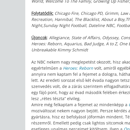
World, Welcome To The Family, Growing Up Fisher
Folytatódik:
Chicago Fire, Chicago PD, Grimm, Law 
Recreation, Hannibal, The Blacklist, About a Boy,
Night,Sunday Night Football, Dateline NBC, Footba
Újoncok
:
Allegiance, State of Affairs, Odyssey, Con
Heroes: Reborn, Aquarius, Bad Judge, A to Z, One 
Unbreakable Kimmy Schmidt
Az NBC nekem nagy meglepetést okozott, hisz akad 
egyértelműen a
Heroes: Reborn
volt, amiről egyé
annyira nem kaptam fel a fejemet a dologra, hát
lett. Az eredeti sorozat első két évada nagyon tets
szenvedés volt, de a zárás szerintem elfogadhatór
egy fájó pont, hogy az évad második felében érkez
lesz „rétes tészta” elvileg.
Amire még felkaptam a fejemet az mindenképp a
moziváltozat nekem nagyon bejött. Persze kérdés az
gyártásra, hisz ez befolyásol jóformán mindent. T
részemről. Emellett pedig csak lightos sitcomok m
esetleges unalmas perceimet kitöltsem. Ilyen a
On