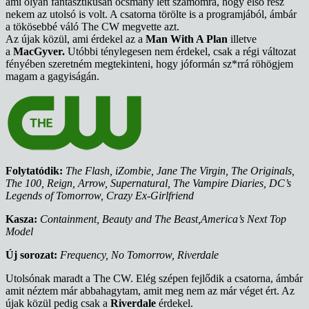
ami olyan fantasztikusan ocsmány lett számomra, hogy első rész
nekem az utolsó is volt. A csatorna törölte is a programjából, ámbár
a tökösebbé váló The CW megvette azt.
Az újak közül, ami érdekel az a
Man With A Plan
illetve
a
MacGyver.
Utóbbi ténylegesen nem érdekel, csak a régi változat
fényében szeretném megtekinteni, hogy jóformán sz*rrá röhögjem
magam a gagyiságán.
Folytatódik:
The Flash, iZombie, Jane The Virgin, The Originals,
The 100, Reign, Arrow, Supernatural, The Vampire Diaries, DC’s
Legends of Tomorrow, Crazy Ex-Girlfriend
Kasza:
Containment, Beauty and The Beast,America’s Next Top
Model
Új sorozat:
Frequency, No Tomorrow, Riverdale
Utolsónak maradt a The CW. Elég szépen fejlődik a csatorna, ámbár
amit néztem már abbahagytam, amit meg nem az már véget ért. Az
újak közül pedig csak a
Riverdale
érdekel.