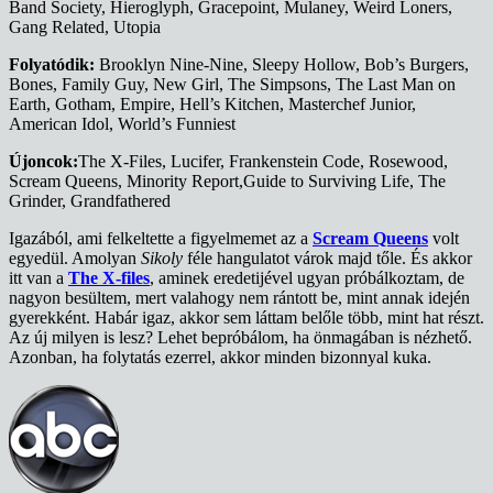
Band Society, Hieroglyph, Gracepoint, Mulaney, Weird Loners,
Gang Related, Utopia
Folyatódik:
Brooklyn Nine-Nine, Sleepy Hollow, Bob’s Burgers,
Bones, Family Guy, New Girl, The Simpsons, The Last Man on
Earth, Gotham, Empire, Hell’s Kitchen, Masterchef Junior,
American Idol, World’s Funniest
Újoncok:
The X-Files, Lucifer, Frankenstein Code, Rosewood,
Scream Queens, Minority Report,Guide to Surviving Life, The
Grinder, Grandfathered
Igazából, ami felkeltette a figyelmemet az a
Scream Queens
volt
egyedül. Amolyan
Sikoly
féle hangulatot várok majd tőle. És akkor
itt van a
The X-files
, aminek eredetijével ugyan próbálkoztam, de
nagyon besültem, mert valahogy nem rántott be, mint annak idején
gyerekként. Habár igaz, akkor sem láttam belőle több, mint hat részt.
Az új milyen is lesz? Lehet bepróbálom, ha önmagában is nézhető.
Azonban, ha folytatás ezerrel, akkor minden bizonnyal kuka.