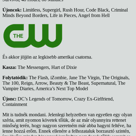
Újoncok:
Limitless, Supergirl, Rush Hour, Code Black, Criminal
Minds Beyond Borders, Life in Pieces, Angel from Hell
És akkor jöjjön az legkisebb amerikai csatorna.
Kasza:
The Messengers, Hart of Dixie
Folytatódik:
The Flash, iZombie, Jane The Virgin, The Originals,
The 100, Reign, Arrow, Beauty & The Beast, Supernatural, The
Vampire Diaries, America’s Next Top Model
Újonc:
DC’s Legends of Tomorrow, Crazy Ex-Girlfriend,
Containment
Mit is tudnék mondani. Jelenlegi helyzetben van egyetlen egy olyan
széria, amit nyomon követek tőlük, de az már olyannyira rettenet
minőség terén, hogy nagyon szeretném már abba hagyni feltéve, ha
lenne hozzá erőm. Ennek ellenére a felhozataluk borzasztó szintén,