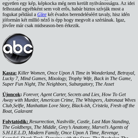
egyetlen egy kép, képkocka még nem került nyilvánosságra. Az idei
felhozatal egyébként sem volt erős, habár biztos szívják most a
fogukat például a
Glee
két évados berendeléséért tavaly, hisz idén
jóformán két millió néző is épp hogy megvolt a szériának. Igaz,
jövőre már csak midseason-ben érkezik.
Kasza:
Killer Women, Once Upon A Time in Wonderland, Betrayal,
Lucky 7, Mind Games, Mixology, Trophy Wife, Back in The Game,
Super Fun Night, The Neighbors, Suburgatory, The Asset
Újoncok
:
Forever, Agent Carter, Secrets and Lies, How To Get
Away with Murder, American Crime, The Whispers, Astronaut Wives
Club,Selfie, Manhattan Love Story, Black-ish, Cristela, Fresh off the
Boat, Galavant
Folytatódik:
Resurrection, Nashville, Castle, Last Man Standing,
The Goldbergs, The Middle, Grey’s Anatomy, Marvel’s Agents of
S.H.I.E.L.D, Modern Family, Once Upon A Time, Revenge,