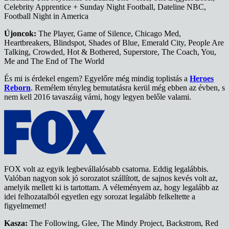
Celebrity Apprentice + Sunday Night Football, Dateline NBC,
Football Night in America
Újoncok:
The Player, Game of Silence, Chicago Med,
Heartbreakers, Blindspot, Shades of Blue, Emerald City, People Are
Talking, Crowded, Hot & Bothered, Superstore, The Coach, You,
Me and The End of The World
És mi is érdekel engem? Egyelőre még mindig toplistás a
Heroes
Reborn
. Remélem tényleg bemutatásra kerül még ebben az évben, s
nem kell 2016 tavaszáig várni, hogy legyen belőle valami.
FOX volt az egyik legbevállalósabb csatorna. Eddig legalábbis.
Valóban nagyon sok jó sorozatot szállított, de sajnos kevés volt az,
amelyik mellett ki is tartottam. A véleményem az, hogy legalább az
idei felhozatalból egyetlen egy sorozat legalább felkeltette a
figyelmemet!
Kasza:
The Following, Glee, The Mindy Project, Backstrom, Red