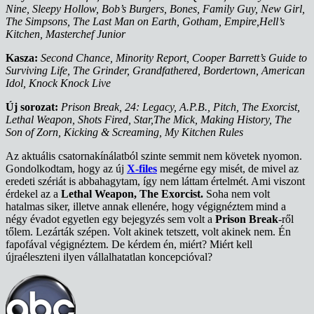
Nine, Sleepy Hollow, Bob’s Burgers, Bones, Family Guy, New Girl,
The Simpsons, The Last Man on Earth, Gotham, Empire,Hell’s
Kitchen, Masterchef Junior
Kasza:
Second Chance, Minority Report, Cooper Barrett’s Guide to
Surviving Life, The Grinder, Grandfathered, Bordertown, American
Idol, Knock Knock Live
Új sorozat:
Prison Break, 24: Legacy, A.P.B., Pitch, The Exorcist,
Lethal Weapon, Shots Fired, Star,The Mick, Making History, The
Son of Zorn, Kicking & Screaming, My Kitchen Rules
Az aktuális csatornakínálatból szinte semmit nem követek nyomon.
Gondolkodtam, hogy az új
X-files
megérne egy misét, de mivel az
eredeti szériát is abbahagytam, így nem láttam értelmét. Ami viszont
érdekel az a
Lethal Weapon, The Exorcist.
Soha nem volt
hatalmas siker, illetve annak ellenére, hogy végignéztem mind a
négy évadot egyetlen egy bejegyzés sem volt a
Prison Break
-ről
tőlem. Lezárták szépen. Volt akinek tetszett, volt akinek nem. Én
fapofával végignéztem. De kérdem én, miért? Miért kell
újraéleszteni ilyen vállalhatatlan koncepcióval?