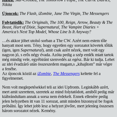
Nikita
Újoncok:
The Flash, iZombie, Jane The Virgin, The Messengers
Folytatódik:
The Originals, The 100, Reign, Arrow, Beauty & The
Beast, Hart of Dixie, Supernatural, The Vampire Diaries +
America’s Next Top Model, Whose Line Is It Anyway?
…és akkor jöhet utolsó sorban a The CW. Azért nem estem tőle
hanyatt most sem. Tény, hogy egyetlen egy sorozatot követek tőlük
(igen, igen
Supernatural
), amit csak azért nézek, mert volt egy
nagyon jó, s erős négy évada. Azóta pedig a szép emlék miatt tartok
még mindig vele, egyébiránt szenvedés az egész. Bár ki tudja. Lehet
az idei évadzáró után összeszedem magam,s „kihajítom” már végre
a fenébe.
Az újoncok közül az
iZombie
,
The Messengers
keltette fel a
figyelmemet.
Nem volt meglepetésekkel teli az idei Upfronts. Leginkább azért,
mert amit szerettem, szeretek az mind folytatódott, amiből pedig már
kiábrándultam annak a sorsa nem érdekelt. Ennek ellenére pedig
jelen helyzetben itt van 11 sorozat, amit minden bizonnyal be fogok
próbálni. Így lehet jobb lesz a helyzet jövőre, mert jelenleg összesen
három sorozatot nézek. Kemény.