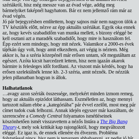
szériákról, hisz még messze van az évad vége, addig meg
bármelyiket faképnél hagyhatom. Bár ez nem jellemző rám már az
évad végén.
Jó pár bejegyzésben említettem, hogy sajnos már nem nagyon ülök a
TV készülék előtt, nézve az épp aktuális szériákat. Egyik oka ennek
az, hogy kevés szabadidőm van munka mellett, s bizony eléggé be
kell osztani azt a maradék szabadidőt, hogy mire is használom fel.
Épp ezért sem mindegy, hogy mit nézek. Valamikor a 2000-es évek
tájékán úgy volt, hogy amit elkezdtem, azt végig is néztem. Még
akkor is, ha a széria közepénél már erősen untam, sőt megutáltam az
egészet. Azóta kicsit harcedzett lettem, hisz nem igazán akarok
bármire is felesleges időt fordítani. Az viszont más kérdés, hogy ha
erősen szelektálnék lenne kb. 2-3 széria, amit néznék. De nézzük
jelen pillanatban hogyan is állok.
Halhatatlanok
…avagy azon szériák összessége, melyekért minden izmom remeg,
hogy az aktuális epizódot láthassam. Eszméletlen az, hogy mennyi
tartozott nálam ebbe a „kategóriába” pár évvel ezelőtt, most meg pár
címet tudok csak felhozni. Annak idején egyszer már kaszáltam, de
szerencsére a
Comedy Central
folyamatos ismétléseinek
köszönhetően ismét visszavettem a nézős listára a
The Big Bang
Theory
-t, mely sok kritikát kap rajongóktól, hogy megváltozott
eléggé. Ez igaz is, de ennek ellenére én élvezem. Probléma
folytatással nincs, hisz nem is tervezem abbahagyni, az pedig jó hír