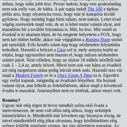
abban, hogy talán jobb lesz. Persze tudom, hogy erre gyakorlatilag
nem sok esély van, de hátha. A pár napja indult
The 100
a tipikus
példa arra, hogy olyannyira rossz, hogy már jó kategória kiváló
győztese. Hogy meddig fogja bírni nálam, nem tudom. Lehet évad
végéig szenvedek majd vele, de az is lehet mutat valami olyat, ami
maradásra bír a további folytatásra is. Már, ha lesz. Már ennél az
évadnál is ki akartam lépni, de ha megtette helyettem a FOX, hogy
nem kér többet belőle, akkor már végigülöm a
Raising Hope
utolsó
pár epizódját. Erős kezdés szinte épp hogy nézhetetlen folytatásba
torkollott. Hasonló a helyzet a
Glee
-vel is, mely annyira bejött az
elején, hogy egyszerűen nem hiszem el, hogy milyen nézhetetlen
szintre jutott. Nem véletlen, hogy az olykor 18 milliós nézőből már
csak 2 – 2,4 az, amely követi. Mivel nem sok van hátra az évadból
azt még megnézem utána pedig búcsút intek neki. Hasonló sors vár
majd a
Modern Family
-re és a
Once Upon A Time
-ra is. Egyetlen
egy esélyt kapnak, mégpedig az évadzáró fényében. Ha hoznak
valami olyat, ami felkelti az érdeklődésem, akkor majd a következő
évadra is maradok. Amennyiben nem ez történik, akkor ennyi volt.
Remény?
Ugyan már elég régen itt hever mindkét széria első évada a
merevlemezen, de nem volt időm még ahhoz, hogy nekiüljek
bármelyikhez is. Mindkettőt már követtem egy bizonyos részig, de
mivel mindkettőről elég jókat olvastam, hogy későbbiekben elég
szépen fejlődik minőségi szinten, így úgy döntöttem maradok. Az