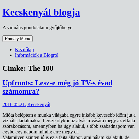
Skip
Kecskenyál blogja
to
content
A virtuális gondolataim gyűjtőhelye
Primary Menu
Kezdőlap
Információk a Blogról
Címke:
The 100
Upfronts: Lesz-e még jó TV-s évad
számomra?
2016.05.21.
Kecskenyál
Mióta beléptem a munka világába egyre inkább kevesebb időm jut a
vizuális tartalmakra. Persze olykor az alvás rovására megy az effajta
szórakozásom, amennyiben ha úgy alakul, s több szabadnapom van
egybe egy napom mindig erre megy el.
Valamilyen szinten jó is ez a fajta állapot, ami nálam kialakult, de