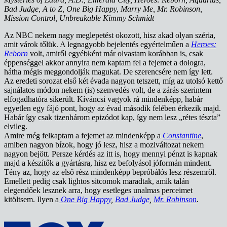
Bad Judge, A to Z, One Big Happy, Marry Me, Mr. Robinson,
Mission Control, Unbreakable Kimmy Schmidt
Az NBC nekem nagy meglepetést okozott, hisz akad olyan széria,
amit várok tőlük. A legnagyobb bejelentés egyértelműen a
Heroes:
Reborn
volt, amiről egyébként már olvastam korábban is, csak
éppenséggel akkor annyira nem kaptam fel a fejemet a dologra,
hátha mégis meggondolják magukat. De szerencsére nem így lett.
Az eredeti sorozat első két évada nagyon tetszett, míg az utolsó kettő
sajnálatos módon nekem (is) szenvedés volt, de a zárás szerintem
elfogadhatóra sikerült. Kíváncsi vagyok rá mindenképp, habár
egyetlen egy fájó pont, hogy az évad második felében érkezik majd.
Habár így csak tizenhárom epizódot kap, így nem lesz „rétes tészta”
elvileg.
Amire még felkaptam a fejemet az mindenképp a
Constantine
,
amiben nagyon bízok, hogy jó lesz, hisz a moziváltozat nekem
nagyon bejött. Persze kérdés az itt is, hogy mennyi pénzt is kapnak
majd a készítők a gyártásra, hisz ez befolyásol jóformán mindent.
Tény az, hogy az első rész mindenképp bepróbálós lesz részemről.
Emellett pedig csak lightos sitcomok maradtak, amik talán
elegendőek lesznek arra, hogy esetleges unalmas perceimet
kitöltsem. Ilyen a
One Big Happy
,
Bad Judge
,
Mr. Robinson
.