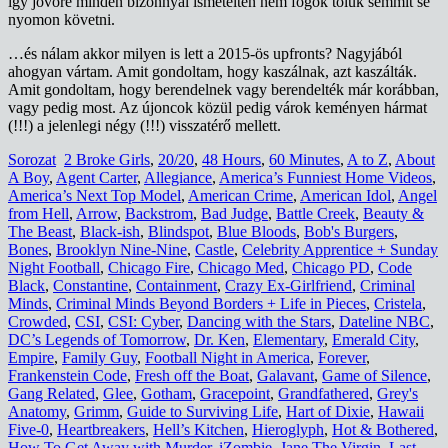
így jövőre minden bizonnyal ismételten nem fogok tőlük semmit se
nyomon követni.
…és nálam akkor milyen is lett a 2015-ös upfronts? Nagyjából
ahogyan vártam. Amit gondoltam, hogy kaszálnak, azt kaszálták.
Amit gondoltam, hogy berendelnek vagy berendelték már korábban,
vagy pedig most. Az újoncok közül pedig várok keményen hármat
(!!!) a jelenlegi négy (!!!) visszatérő mellett.
Sorozat
2 Broke Girls
,
20/20
,
48 Hours
,
60 Minutes
,
A to Z
,
About
A Boy
,
Agent Carter
,
Allegiance
,
America’s Funniest Home Videos
,
America’s Next Top Model
,
American Crime
,
American Idol
,
Angel
from Hell
,
Arrow
,
Backstrom
,
Bad Judge
,
Battle Creek
,
Beauty &
The Beast
,
Black-ish
,
Blindspot
,
Blue Bloods
,
Bob's Burgers
,
Bones
,
Brooklyn Nine-Nine
,
Castle
,
Celebrity Apprentice + Sunday
Night Football
,
Chicago Fire
,
Chicago Med
,
Chicago PD
,
Code
Black
,
Constantine
,
Containment
,
Crazy Ex-Girlfriend
,
Criminal
Minds
,
Criminal Minds Beyond Borders + Life in Pieces
,
Cristela
,
Crowded
,
CSI
,
CSI: Cyber
,
Dancing with the Stars
,
Dateline NBC
,
DC’s Legends of Tomorrow
,
Dr. Ken
,
Elementary
,
Emerald City
,
Empire
,
Family Guy
,
Football Night in America
,
Forever
,
Frankenstein Code
,
Fresh off the Boat
,
Galavant
,
Game of Silence
,
Gang Related
,
Glee
,
Gotham
,
Gracepoint
,
Grandfathered
,
Grey's
Anatomy
,
Grimm
,
Guide to Surviving Life
,
Hart of Dixie
,
Hawaii
Five-0
,
Heartbreakers
,
Hell’s Kitchen
,
Hieroglyph
,
Hot & Bothered
,
How To Get Away with Murder
,
iZombie
,
Jane The Virgin
,
Last