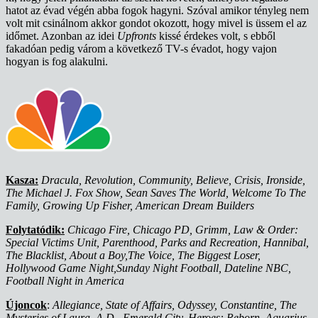
hatot az évad végén abba fogok hagyni. Szóval amikor tényleg nem
volt mit csinálnom akkor gondot okozott, hogy mivel is üssem el az
időmet. Azonban az idei
Upfronts
kissé érdekes volt, s ebből
fakadóan pedig várom a következő TV-s évadot, hogy vajon
hogyan is fog alakulni.
Kasza:
Dracula, Revolution, Community, Believe, Crisis, Ironside,
The Michael J. Fox Show, Sean Saves The World, Welcome To The
Family, Growing Up Fisher, American Dream Builders
Folytatódik:
Chicago Fire, Chicago PD, Grimm, Law & Order:
Special Victims Unit, Parenthood, Parks and Recreation, Hannibal,
The Blacklist, About a Boy,The Voice, The Biggest Loser,
Hollywood Game Night,Sunday Night Football, Dateline NBC,
Football Night in America
Újoncok
:
Allegiance, State of Affairs, Odyssey, Constantine, The
Mysteries of Laura, A.D., Emerald City, Heroes: Reborn, Aquarius,