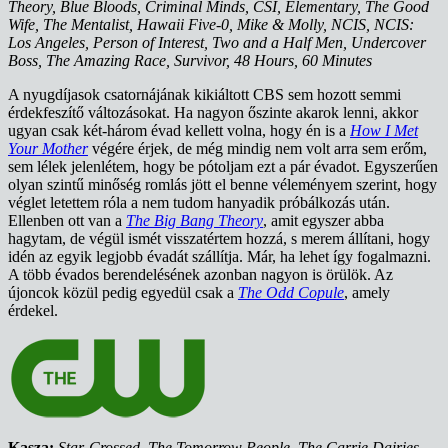
Theory, Blue Bloods, Criminal Minds, CSI, Elementary, The Good
Wife, The Mentalist, Hawaii Five-0, Mike & Molly, NCIS, NCIS:
Los Angeles, Person of Interest, Two and a Half Men, Undercover
Boss, The Amazing Race, Survivor, 48 Hours, 60 Minutes
A nyugdíjasok csatornájának kikiáltott CBS sem hozott semmi
érdekfeszítő változásokat. Ha nagyon őszinte akarok lenni, akkor
ugyan csak két-három évad kellett volna, hogy én is a
How I Met
Your Mother
végére érjek, de még mindig nem volt arra sem erőm,
sem lélek jelenlétem, hogy be pótoljam ezt a pár évadot. Egyszerűen
olyan szintű minőség romlás jött el benne véleményem szerint, hogy
véglet letettem róla a nem tudom hanyadik próbálkozás után.
Ellenben ott van a
The Big Bang Theory
, amit egyszer abba
hagytam, de végül ismét visszatértem hozzá, s merem állítani, hogy
idén az egyik legjobb évadát szállítja. Már, ha lehet így fogalmazni.
A több évados berendelésének azonban nagyon is örülök. Az
újoncok közül pedig egyedül csak a
The Odd Copule
, amely
érdekel.
Kasza:
Star-Crossed, The Tomorrow People, The Carrie Dairies,