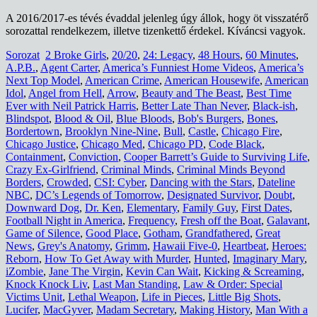
A 2016/2017-es tévés évaddal jelenleg úgy állok, hogy öt visszatérő
sorozattal rendelkezem, illetve tizenkettő érdekel. Kíváncsi vagyok.
Sorozat
2 Broke Girls
,
20/20
,
24: Legacy
,
48 Hours
,
60 Minutes
,
A.P.B.
,
Agent Carter
,
America’s Funniest Home Videos
,
America’s
Next Top Model
,
American Crime
,
American Housewife
,
American
Idol
,
Angel from Hell
,
Arrow
,
Beauty and The Beast
,
Best Time
Ever with Neil Patrick Harris
,
Better Late Than Never
,
Black-ish
,
Blindspot
,
Blood & Oil
,
Blue Bloods
,
Bob's Burgers
,
Bones
,
Bordertown
,
Brooklyn Nine-Nine
,
Bull
,
Castle
,
Chicago Fire
,
Chicago Justice
,
Chicago Med
,
Chicago PD
,
Code Black
,
Containment
,
Conviction
,
Cooper Barrett’s Guide to Surviving Life
,
Crazy Ex-Girlfriend
,
Criminal Minds
,
Criminal Minds Beyond
Borders
,
Crowded
,
CSI: Cyber
,
Dancing with the Stars
,
Dateline
NBC
,
DC’s Legends of Tomorrow
,
Designated Survivor
,
Doubt
,
Downward Dog
,
Dr. Ken
,
Elementary
,
Family Guy
,
First Dates
,
Football Night in America
,
Frequency
,
Fresh off the Boat
,
Galavant
,
Game of Silence
,
Good Place
,
Gotham
,
Grandfathered
,
Great
News
,
Grey's Anatomy
,
Grimm
,
Hawaii Five-0
,
Heartbeat
,
Heroes:
Reborn
,
How To Get Away with Murder
,
Hunted
,
Imaginary Mary
,
iZombie
,
Jane The Virgin
,
Kevin Can Wait
,
Kicking & Screaming
,
Knock Knock Liv
,
Last Man Standing
,
Law & Order: Special
Victims Unit
,
Lethal Weapon
,
Life in Pieces
,
Little Big Shots
,
Lucifer
,
MacGyver
,
Madam Secretary
,
Making History
,
Man With a