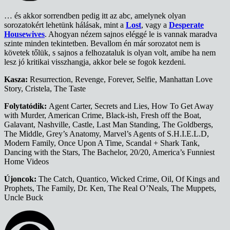
… és akkor sorrendben pedig itt az abc, amelynek olyan
sorozatokért lehetünk hálásak, mint a
Lost
, vagy a
Desperate
Housewives
. Ahogyan nézem sajnos eléggé le is vannak maradva
szinte minden tekintetben. Bevallom én már sorozatot nem is
követek tőlük, s sajnos a felhozataluk is olyan volt, amibe ha nem
lesz jó kritikai visszhangja, akkor bele se fogok kezdeni.
Kasza:
Resurrection, Revenge, Forever, Selfie, Manhattan Love
Story, Cristela, The Taste
Folytatódik:
Agent Carter, Secrets and Lies, How To Get Away
with Murder, American Crime, Black-ish, Fresh off the Boat,
Galavant, Nashville, Castle, Last Man Standing, The Goldbergs,
The Middle, Grey’s Anatomy, Marvel’s Agents of S.H.I.E.L.D,
Modern Family, Once Upon A Time, Scandal + Shark Tank,
Dancing with the Stars, The Bachelor, 20/20, America’s Funniest
Home Videos
Újoncok:
The Catch, Quantico, Wicked Crime, Oil, Of Kings and
Prophets, The Family, Dr. Ken, The Real O’Neals, The Muppets,
Uncle Buck