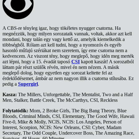
A CBS-re tényleg igaz, hogy tökéletes nyugger csatorna. Ha
megnézzük, hogy milyen sorozataik vannak, voltak, akkor azt kell
mondani, hogy talán egy vagy kettő az, amelyik kiemelkedik a
többségből. Rólam azt kell tudni, hogy a nyomozós és egyéb
hasonló műfajú szériákat nem szeretem, így eme csatorna nem a
kedvencem. Az viszont tény, hogy meglepő, hogy idén meg merték
azt lépni, hogy a 15. évadát taposó
CSI
kapott kaszát! A sorozatból
láttam pár részt szülők révén, mivel én nem nézem. A másik
meglepő dolog, hogy egyetlen egy sorozat keltette fel az
érdeklődésemet, ámbár az nem nagyon illik a csatorna stílusába. Ez
pedig a
Supergirl
.
Kasza:
The Millers, Unforgettable, The Mentalist, Two and a Half
Men, Stalker, Battle Creek, The McCarthys, CSI, Reckless
Folytatódik:
Mom, 2 Broke Girls, The Big Bang Theory, Blue
Bloods, Criminal Minds, CSI, Elementary, The Good Wife, Hawaii
Five-0, Mike & Molly, NCIS, NCIS: Los Angeles, Person of
Interest, Scorpion, NCIS: New Orleans, CSI: Cyber, Madam
Secretary, The Odd Couple, Undercover Boss, The Amazing Race,
Survivor, 48 Hours, 60 Minutes