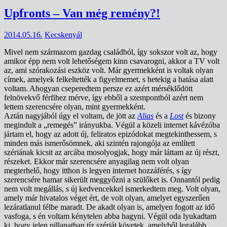
Upfronts – Van még remény?!
2014.05.16.
Kecskenyál
Mivel nem származom gazdag családból, így sokszor volt az, hogy
amikor épp nem volt lehetőségem kinn csavarogni, akkor a TV volt
az, ami szórakozási eszköz volt. Már gyermekként is voltak olyan
címek, amelyek felkeltették a figyelmemet, s hetekig a hatása alatt
voltam. Ahogyan cseperedtem persze ez azért mérséklődött
felnövekvő férfihez mérve, így ebből a szempontból azért nem
lettem szerencsére olyan, mint gyermekként.
Aztán nagyjából úgy el voltam, de jött az
Alias
és a
Lost
és bizony
megindult a „remegés” irányukba. Végül a közeli internet kávézóba
jártam el, hogy az adott új, feliratos epizódokat megtekinthessem, s
minden más ismerősömnek, aki szintén rajongója az említett
szériának kicsit az arcába mosolyogjak, hogy már láttam az új részt,
részeket. Ekkor már szerencsére anyagilag nem volt olyan
megterhelő, hogy itthon is legyen internet hozzáférés, s így
szerencsére hamar sikerült meggyőzni a szülőket is. Onnantól pedig
nem volt megállás, s új kedvencekkel ismerkedtem meg. Volt olyan,
amely már hivatalos véget ért, de volt olyan, amelyet egyszerűen
lezáratlanul félbe maradt. De akadt olyan is, amelyen fogott az idő
vasfoga, s én voltam kénytelen abba hagyni. Végül oda lyukadtam
ki, hogy jelen pillanatban tíz szériát követek, amelyből legalább