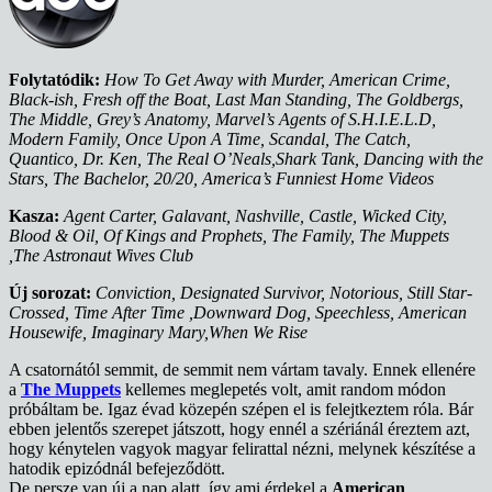
Folytatódik:
How To Get Away with Murder, American Crime,
Black-ish, Fresh off the Boat, Last Man Standing, The Goldbergs,
The Middle, Grey’s Anatomy, Marvel’s Agents of S.H.I.E.L.D,
Modern Family, Once Upon A Time, Scandal, The Catch,
Quantico, Dr. Ken, The Real O’Neals,Shark Tank, Dancing with the
Stars, The Bachelor, 20/20, America’s Funniest Home Videos
Kasza:
Agent Carter, Galavant, Nashville, Castle, Wicked City,
Blood & Oil, Of Kings and Prophets, The Family, The Muppets
,The Astronaut Wives Club
Új sorozat:
Conviction, Designated Survivor, Notorious, Still Star-
Crossed, Time After Time ,Downward Dog, Speechless, American
Housewife, Imaginary Mary,When We Rise
A csatornától semmit, de semmit nem vártam tavaly. Ennek ellenére
a
The Muppets
kellemes meglepetés volt, amit random módon
próbáltam be. Igaz évad közepén szépen el is felejtkeztem róla. Bár
ebben jelentős szerepet játszott, hogy ennél a szériánál éreztem azt,
hogy kénytelen vagyok magyar felirattal nézni, melynek készítése a
hatodik epizódnál befejeződött.
De persze van új a nap alatt, így ami érdekel a
American