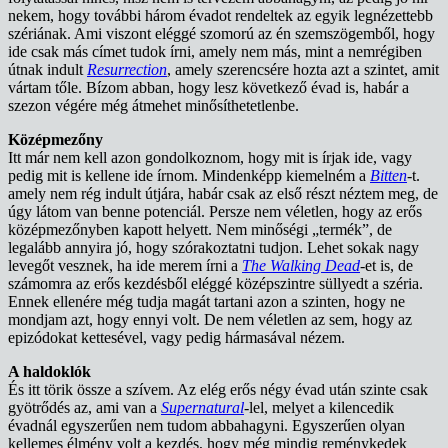
nekem, hogy további három évadot rendeltek az egyik legnézettebb
szériának. Ami viszont eléggé szomorú az én szemszögemből, hogy
ide csak más címet tudok írni, amely nem más, mint a nemrégiben
útnak indult
Resurrection
, amely szerencsére hozta azt a szintet, amit
vártam tőle. Bízom abban, hogy lesz következő évad is, habár a
szezon végére még átmehet minősíthetetlenbe.
Középmezőny
Itt már nem kell azon gondolkoznom, hogy mit is írjak ide, vagy
pedig mit is kellene ide írnom. Mindenképp kiemelném a
Bitten
-t.
amely nem rég indult útjára, habár csak az első részt néztem meg, de
úgy látom van benne potenciál. Persze nem véletlen, hogy az erős
középmezőnyben kapott helyett. Nem minőségi „termék”, de
legalább annyira jó, hogy szórakoztatni tudjon. Lehet sokak nagy
levegőt vesznek, ha ide merem írni a
The Walking
Dead
-et is, de
számomra az erős kezdésből eléggé középszintre süllyedt a széria.
Ennek ellenére még tudja magát tartani azon a szinten, hogy ne
mondjam azt, hogy ennyi volt. De nem véletlen az sem, hogy az
epizódokat kettesével, vagy pedig hármasával nézem.
A haldoklók
És itt törik össze a szívem. Az elég erős négy évad után szinte csak
gyötrődés az, ami van a
Supernatural
-lel, melyet a kilencedik
évadnál egyszerűen nem tudom abbahagyni. Egyszerűen olyan
kellemes élmény volt a kezdés, hogy még mindig reménykedek