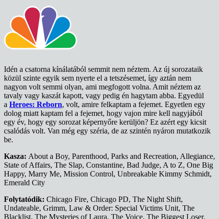
Idén a csatorna kínálatából semmit nem néztem. Az új sorozataik
közül szinte egyik sem nyerte el a tetszésemet, így aztán nem
nagyon volt semmi olyan, ami megfogott volna. Amit néztem az
tavaly vagy kaszát kapott, vagy pedig én hagytam abba. Egyedül
a
Heroes: Reborn
, volt, amire felkaptam a fejemet. Egyetlen egy
dolog miatt kaptam fel a fejemet, hogy vajon mire kell nagyjából
egy év, hogy egy sorozat képernyőre kerüljön? Ez azért egy kicsit
csalódás volt. Van még egy széria, de az szintén nyáron mutatkozik
be.
Kasza:
About a Boy, Parenthood, Parks and Recreation, Allegiance,
State of Affairs, The Slap, Constantine, Bad Judge, A to Z, One Big
Happy, Marry Me, Mission Control, Unbreakable Kimmy Schmidt,
Emerald City
Folytatódik:
Chicago Fire, Chicago PD, The Night Shift,
Undateable, Grimm, Law & Order: Special Victims Unit, The
Blacklist, The Mysteries of Laura, The Voice, The Biggest Loser,