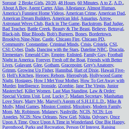
Sorozat
2 Broke Girls
,
20/20
,
48 Hours
,
60 Minutes
,
A to Z
,
A.D.
,
About A Boy
,
Agent Carter
,
Alias
,
Allegiance
,
Almost Human
,
America’s Funniest Home Videos
,
American Crime
,
American Dad
,
American Dream Builders
,
American Idol
,
Aquarius
,
Arrow
,
Astronaut Wives Club
,
Back in The Game
,
Backstrom
,
Bad Judge
,
Bad Teacher
,
Battle Creek
,
Beauty & The Beast
,
Believe
,
Betrayal
,
Black-ish
,
Blue Bloods
,
Bob's Burgers
,
Bones
,
Bordertown
,
Brooklyn Nine-Nine
,
Castle
,
Chicago Fire
,
Chicago PD
,
Community
,
Constantine
,
Criminal Minds
,
Crisis
,
Cristela
,
CSI
,
CSI: Cyber
,
Dads
,
Dancing with the Stars
,
Dateline NBC
,
Dracula
,
Elementary
,
Emerald City
,
Empire
,
Enlisted
,
Family Guy
,
Football
Night in America
,
Forever
,
Fresh off the Boat
,
Friends with Better
Lives
,
Galavant
,
Glee
,
Gotham
,
Gracepoint
,
Grey's Anatomy
,
Grimm
,
Growing Up Fisher
,
Hannibal
,
Hart of Dixie
,
Hawaii Five-
0
,
Hell’s Kitchen
,
Heroes: Reborn
,
Hieroglyph
,
Hollywood Game
Night
,
Hostages
,
How I Met Your Mother
,
How To Get Away with
Murder
,
Intelligence
,
Ironside
,
iZombie
,
Jane The Virgin
,
Junior
Masterchef
,
Killer Women
,
Last Man Standing
,
Law & Order:
Special Victims Unit
,
Lost
,
Lucky 7
,
Madam Secretary
,
Manhattan
Love Story
,
Marry Me
,
Marvel’s Agents of S.H.I.E.L.D.
,
Mike &
Molly
,
Mind Games
,
Mission Control
,
Mixology
,
Modern Family
,
Mom
,
Mr. Robinson
,
Mulaney
,
Nashville
,
NCIS
,
NCIS: Los
Angeles
,
NCIS: New Orleans
,
New Girl
,
Nikita
,
Odyssey
,
Once
Upon A Time
,
Once Upon A Time in Wonderland
,
One Big Happy
,
Parenthood
,
Parks and Recreation
,
Person Of Interest
,
Raising