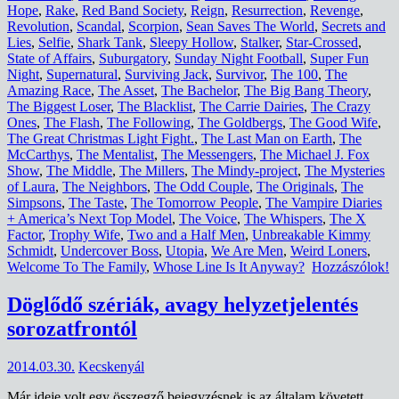
Hope
,
Rake
,
Red Band Society
,
Reign
,
Resurrection
,
Revenge
,
Revolution
,
Scandal
,
Scorpion
,
Sean Saves The World
,
Secrets and
Lies
,
Selfie
,
Shark Tank
,
Sleepy Hollow
,
Stalker
,
Star-Crossed
,
State of Affairs
,
Suburgatory
,
Sunday Night Football
,
Super Fun
Night
,
Supernatural
,
Surviving Jack
,
Survivor
,
The 100
,
The
Amazing Race
,
The Asset
,
The Bachelor
,
The Big Bang Theory
,
The Biggest Loser
,
The Blacklist
,
The Carrie Dairies
,
The Crazy
Ones
,
The Flash
,
The Following
,
The Goldbergs
,
The Good Wife
,
The Great Christmas Light Fight.
,
The Last Man on Earth
,
The
McCarthys
,
The Mentalist
,
The Messengers
,
The Michael J. Fox
Show
,
The Middle
,
The Millers
,
The Mindy-project
,
The Mysteries
of Laura
,
The Neighbors
,
The Odd Couple
,
The Originals
,
The
Simpsons
,
The Taste
,
The Tomorrow People
,
The Vampire Diaries
+ America’s Next Top Model
,
The Voice
,
The Whispers
,
The X
Factor
,
Trophy Wife
,
Two and a Half Men
,
Unbreakable Kimmy
Schmidt
,
Undercover Boss
,
Utopia
,
We Are Men
,
Weird Loners
,
Welcome To The Family
,
Whose Line Is It Anyway?
Hozzászólok!
Döglődő szériák, avagy helyzetjelentés
sorozatfrontól
2014.03.30.
Kecskenyál
Már ideje volt egy összegző bejegyzésnek is az általam követett