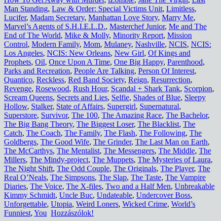
Man Standing
,
Law & Order: Special Victims Unit
,
Limitless
,
Lucifer
,
Madam Secretary
,
Manhattan Love Story
,
Marry Me
,
Marvel’s Agents of S.H.I.E.L.D.
,
Masterchef Junior
,
Me and The
End of The World
,
Mike & Molly
,
Minority Report
,
Mission
Control
,
Modern Family
,
Mom
,
Mulaney
,
Nashville
,
NCIS
,
NCIS:
Los Angeles
,
NCIS: New Orleans
,
New Girl
,
Of Kings and
Prophets
,
Oil
,
Once Upon A Time
,
One Big Happy
,
Parenthood
,
Parks and Recreation
,
People Are Talking
,
Person Of Interest
,
Quantico
,
Reckless
,
Red Band Society
,
Reign
,
Resurrection
,
Revenge
,
Rosewood
,
Rush Hour
,
Scandal + Shark Tank
,
Scorpion
,
Scream Queens
,
Secrets and Lies
,
Selfie
,
Shades of Blue
,
Sleepy
Hollow
,
Stalker
,
State of Affairs
,
Supergirl
,
Supernatural
,
Superstore
,
Survivor
,
The 100
,
The Amazing Race
,
The Bachelor
,
The Big Bang Theory
,
The Biggest Loser
,
The Blacklist
,
The
Catch
,
The Coach
,
The Family
,
The Flash
,
The Following
,
The
Goldbergs
,
The Good Wife
,
The Grinder
,
The Last Man on Earth
,
The McCarthys
,
The Mentalist
,
The Messengers
,
The Middle
,
The
Millers
,
The Mindy-project
,
The Muppets
,
The Mysteries of Laura
,
The Night Shift
,
The Odd Couple
,
The Originals
,
The Player
,
The
Real O’Neals
,
The Simpsons
,
The Slap
,
The Taste
,
The Vampire
Diaries
,
The Voice
,
The X-files
,
Two and a Half Men
,
Unbreakable
Kimmy Schmidt
,
Uncle Buc
,
Undateable
,
Undercover Boss
,
Unforgettable
,
Utopia
,
Weird Loners
,
Wicked Crime
,
World’s
Funniest
,
You
Hozzászólok!