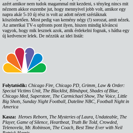
azért amikor nem tudok magammal mit kezdeni, s tényleg nincs mit
néznem akkor eszembe jut, hogy mennyivel jobb volt, amikor egy
napra akár 5-10 új rész is volt az adott nézett szériáknak
köszönhetően. Most pedig van kemény négy (!) sorozat, amit nézek.
Az amerikai TV-s upfronts pont ilyen, hiszen mindig kíváncsi
vagyok, hogy mik lesznek azok, amik érdekelni fognak, s hátha egy
új kedvencre lelek. De nézzük az idei listát:
Folytatódik:
Chicago Fire, Chicago PD, Grimm, Law & Order:
Special Victims Unit, The Blacklist, Blindspot, Shades of Blue,
Chicago Med, Superstore, The Carmichael Show, The Voice, Little
Big Shots, Sunday Night Football, Dateline NBC, Football Night in
America
Kasza:
Heroes Reborn, The Mysteries of Laura, Undateable, The
Player, Game of Silence, Heartbeat, Truth Be Told, Crowded,
Telenovela, Mr. Robinson, The Coach, Best Time Ever with Neil
Patrick Harris