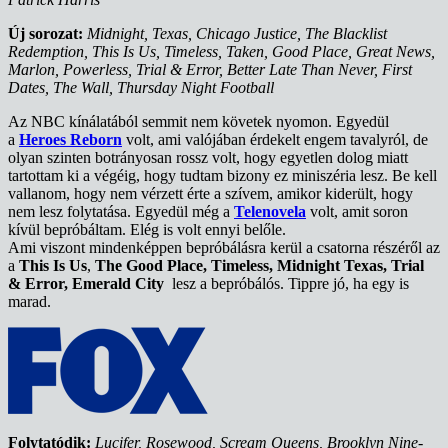
Új sorozat:
Midnight, Texas, Chicago Justice, The Blacklist
Redemption, This Is Us, Timeless, Taken, Good Place, Great News,
Marlon, Powerless, Trial & Error, Better Late Than Never, First
Dates, The Wall, Thursday Night Football
Az NBC kínálatából semmit nem követek nyomon. Egyedül
a
Heroes Reborn
volt, ami valójában érdekelt engem tavalyról, de
olyan szinten botrányosan rossz volt, hogy egyetlen dolog miatt
tartottam ki a végéig, hogy tudtam bizony ez miniszéria lesz. Be kell
vallanom, hogy nem vérzett érte a szívem, amikor kiderült, hogy
nem lesz folytatása. Egyedül még a
Telenovela
volt, amit soron
kívül bepróbáltam. Elég is volt ennyi belőle.
Ami viszont mindenképpen bepróbálásra kerül a csatorna részéről az
a
This Is Us
,
The Good Place, Timeless, Midnight Texas, Trial
& Error, Emerald City
lesz a bepróbálós. Tippre jó, ha egy is
marad.
Folytatódik:
Lucifer, Rosewood, Scream Queens, Brooklyn Nine-