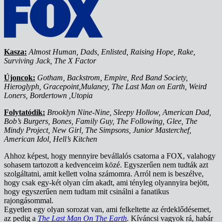
Kasza:
Almost Human, Dads, Enlisted, Raising Hope, Rake,
Surviving Jack, The X Factor
Újoncok:
Gotham, Backstrom, Empire, Red Band Society,
Hieroglyph, Gracepoint,Mulaney, The Last Man on Earth, Weird
Loners, Bordertown ,Utopia
Folytatódik:
Brooklyn Nine-Nine, Sleepy Hollow, American Dad,
Bob’s Burgers, Bones, Family Guy, The Following, Glee, The
Mindy Project, New Girl, The Simpsons, Junior Masterchef,
American Idol, Hell’s Kitchen
Ahhoz képest, hogy mennyire bevállalós csatorna a FOX, valahogy
sohasem tartozott a kedvenceim közé. Egyszerűen nem tudták azt
szolgáltatni, amit kellett volna számomra. Arról nem is beszélve,
hogy csak egy-két olyan cím akadt, ami tényleg olyannyira bejött,
hogy egyszerűen nem tudtam mit csinálni a fanatikus
rajongásommal.
Egyetlen egy olyan sorozat van, ami felkeltette az érdeklődésemet,
az pedig a
The Last Man On The Earth
.
Kíváncsi vagyok rá, habár