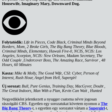
Housewife, Imaginary Mary, Downward Dog.
Folytatódik:
Life in Pieces, Code Black, Criminal Minds Beyond
Borders, Mom, 2 Broke Girls, The Big Bang Theory, Blue Bloods,
Criminal Minds, Elementary, Hawaii Five-0, NCIS, NCIS: Los
Angeles, Scorpion, NCIS: New Orleans, Madam Secretary, The
Odd Couple ,Undercover Boss, The Amazing Race, Survivor , 48
Hours, 60 Minutes
Kasza:
Mike & Molly, The Good Wife, CSI: Cyber, Person of
Interest, Rush Hour, Angel from Hell, Supergirl
Új sorozat:
Bull, Pure Genius, Training Day, MacGyver, Doubt ,
The Great Indoors, Man With a Plan, Kevin Can Wait , Hunted
Negyedikként jelentkezett a nyugger csatorna névre jogosan
rászolgáló CBS. Egyetlen egy sorozatukat követem nyomon a
The
Big Bang Theory
-t, s egyetlen egy sorozatot vártam a
Supergirl
-t,