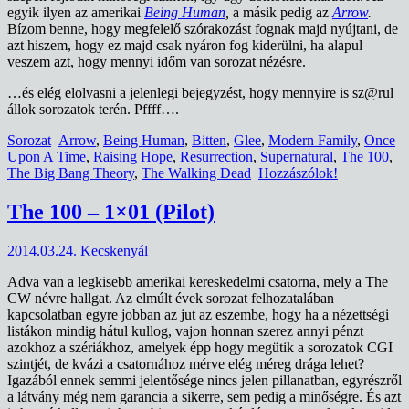
egyik ilyen az amerikai
Being Human
,
a másik pedig az
Arrow
.
Bízom benne, hogy megfelelő szórakozást fognak majd nyújtani, de
azt hiszem, hogy ez majd csak nyáron fog kiderülni, ha alapul
veszem azt, hogy mennyi időm van sorozat nézésre.
…és elég elolvasni a jelenlegi bejegyzést, hogy mennyire is sz@rul
állok sorozatok terén. Pffff….
Sorozat
Arrow
,
Being Human
,
Bitten
,
Glee
,
Modern Family
,
Once
Upon A Time
,
Raising Hope
,
Resurrection
,
Supernatural
,
The 100
,
The Big Bang Theory
,
The Walking Dead
Hozzászólok!
The 100 – 1×01 (Pilot)
2014.03.24.
Kecskenyál
Adva van a legkisebb amerikai kereskedelmi csatorna, mely a The
CW névre hallgat. Az elmúlt évek sorozat felhozatalában
kapcsolatban egyre jobban az jut az eszembe, hogy ha a nézettségi
listákon mindig hátul kullog, vajon honnan szerez annyi pénzt
azokhoz a szériákhoz, amelyek épp hogy megütik a sorozatok CGI
szintjét, de kvázi a csatornához mérve elég méreg drága lehet?
Igazából ennek semmi jelentősége nincs jelen pillanatban, egyrészről
a látvány még nem garancia a sikerre, sem pedig a minőségre. És azt