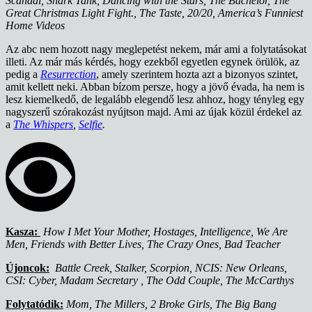
Scandal, Shark Tank, Dancing with the Stars, The Bachelor, The
Great Christmas Light Fight., The Taste, 20/20, America’s Funniest
Home Videos
Az abc nem hozott nagy meglepetést nekem, már ami a folytatásokat
illeti. Az már más kérdés, hogy ezekből egyetlen egynek örülök, az
pedig a
Resurrection
, amely szerintem hozta azt a bizonyos szintet,
amit kellett neki. Abban bízom persze, hogy a jövő évada, ha nem is
lesz kiemelkedő, de legalább elegendő lesz ahhoz, hogy tényleg egy
nagyszerű szórakozást nyújtson majd. Ami az újak közül érdekel az
a
The Whispers
,
Selfie
.
Kasza:
How I Met Your Mother, Hostages, Intelligence, We Are
Men, Friends with Better Lives, The Crazy Ones, Bad Teacher
Újoncok:
Battle Creek, Stalker, Scorpion, NCIS: New Orleans,
CSI: Cyber, Madam Secretary , The Odd Couple, The McCarthys
Folytatódik:
Mom, The Millers, 2 Broke Girls, The Big Bang