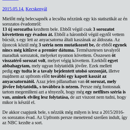
2015.05.14.
Kecskenyál
Mielőtt még belecsapnék a lecsóba nézzünk egy kis statisztikát az én
sorozatos évadomról:
13 új sorozatba
kezdtem bele. Ebből végül csak
3 sorozatot
követettem egy évadon át.
Ebből a háromból végül egytől vettem
búcsút, s egy lett az anyacsatorna általi kaszának az áldozata. Az
újoncok közül még
3 széria nem mutatkozott be,
de ebből
egynek
nincs még kitűzve a premier dátuma.
Természetesen tavalyról
maradtak sorozatok, melyeket nyomon követtem. Összesen
öt
visszatérő sorozat volt
, melyet végig követtem. Ezekből
egyet
abbahagytam,
mely ugyan folytatódik jövőre. Ezek mellett
pedig
egy tudta le a tavaly bejelentett utolsó szezonját,
illetve
majdnem az upfronts előtt
további egy kapott kaszát az
anyacsatornától.
Azaz jelen pillanatban van
öt sorozat, mely
jövőre folytatódik, s továbbra is nézem.
Persze még fontosnak
tartom megemlíteni azt a tényezőt, hogy még
egy netflixes széria is
van, aminek elvileg lesz folytatása,
de azt viszont nem tudni, hogy
mikor is készül el.
De akkor csapjunk bele, s nézzük még milyen is lesz a 2015/2016-
os sorozatos évad. Az Upfronts persze menetrend szerűen indult, így
az NBC kezdte a sort.