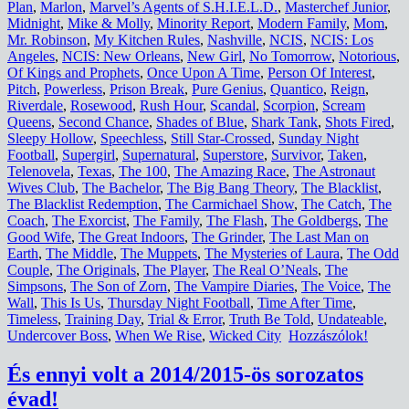
Plan
,
Marlon
,
Marvel’s Agents of S.H.I.E.L.D.
,
Masterchef Junior
,
Midnight
,
Mike & Molly
,
Minority Report
,
Modern Family
,
Mom
,
Mr. Robinson
,
My Kitchen Rules
,
Nashville
,
NCIS
,
NCIS: Los
Angeles
,
NCIS: New Orleans
,
New Girl
,
No Tomorrow
,
Notorious
,
Of Kings and Prophets
,
Once Upon A Time
,
Person Of Interest
,
Pitch
,
Powerless
,
Prison Break
,
Pure Genius
,
Quantico
,
Reign
,
Riverdale
,
Rosewood
,
Rush Hour
,
Scandal
,
Scorpion
,
Scream
Queens
,
Second Chance
,
Shades of Blue
,
Shark Tank
,
Shots Fired
,
Sleepy Hollow
,
Speechless
,
Still Star-Crossed
,
Sunday Night
Football
,
Supergirl
,
Supernatural
,
Superstore
,
Survivor
,
Taken
,
Telenovela
,
Texas
,
The 100
,
The Amazing Race
,
The Astronaut
Wives Club
,
The Bachelor
,
The Big Bang Theory
,
The Blacklist
,
The Blacklist Redemption
,
The Carmichael Show
,
The Catch
,
The
Coach
,
The Exorcist
,
The Family
,
The Flash
,
The Goldbergs
,
The
Good Wife
,
The Great Indoors
,
The Grinder
,
The Last Man on
Earth
,
The Middle
,
The Muppets
,
The Mysteries of Laura
,
The Odd
Couple
,
The Originals
,
The Player
,
The Real O’Neals
,
The
Simpsons
,
The Son of Zorn
,
The Vampire Diaries
,
The Voice
,
The
Wall
,
This Is Us
,
Thursday Night Football
,
Time After Time
,
Timeless
,
Training Day
,
Trial & Error
,
Truth Be Told
,
Undateable
,
Undercover Boss
,
When We Rise
,
Wicked City
Hozzászólok!
És ennyi volt a 2014/2015-ös sorozatos
évad!