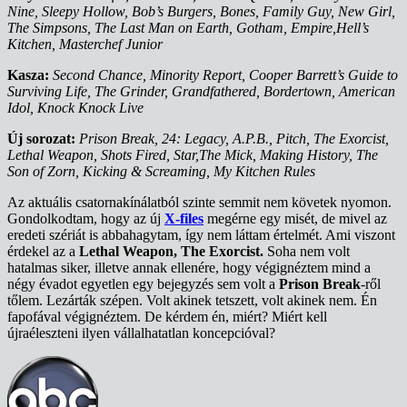
Nine, Sleepy Hollow, Bob’s Burgers, Bones, Family Guy, New Girl,
The Simpsons, The Last Man on Earth, Gotham, Empire,Hell’s
Kitchen, Masterchef Junior
Kasza:
Second Chance, Minority Report, Cooper Barrett’s Guide to
Surviving Life, The Grinder, Grandfathered, Bordertown, American
Idol, Knock Knock Live
Új sorozat:
Prison Break, 24: Legacy, A.P.B., Pitch, The Exorcist,
Lethal Weapon, Shots Fired, Star,The Mick, Making History, The
Son of Zorn, Kicking & Screaming, My Kitchen Rules
Az aktuális csatornakínálatból szinte semmit nem követek nyomon.
Gondolkodtam, hogy az új
X-files
megérne egy misét, de mivel az
eredeti szériát is abbahagytam, így nem láttam értelmét. Ami viszont
érdekel az a
Lethal Weapon, The Exorcist.
Soha nem volt
hatalmas siker, illetve annak ellenére, hogy végignéztem mind a
négy évadot egyetlen egy bejegyzés sem volt a
Prison Break
-ről
tőlem. Lezárták szépen. Volt akinek tetszett, volt akinek nem. Én
fapofával végignéztem. De kérdem én, miért? Miért kell
újraéleszteni ilyen vállalhatatlan koncepcióval?