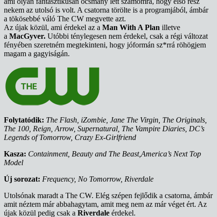
ami olyan fantasztikusan ocsmány lett számomra, hogy első rész
nekem az utolsó is volt. A csatorna törölte is a programjából, ámbár
a tökösebbé váló The CW megvette azt.
Az újak közül, ami érdekel az a
Man With A Plan
illetve
a
MacGyver.
Utóbbi ténylegesen nem érdekel, csak a régi változat
fényében szeretném megtekinteni, hogy jóformán sz*rrá röhögjem
magam a gagyiságán.
Folytatódik:
The Flash, iZombie, Jane The Virgin, The Originals,
The 100, Reign, Arrow, Supernatural, The Vampire Diaries, DC’s
Legends of Tomorrow, Crazy Ex-Girlfriend
Kasza:
Containment, Beauty and The Beast,America’s Next Top
Model
Új sorozat:
Frequency, No Tomorrow, Riverdale
Utolsónak maradt a The CW. Elég szépen fejlődik a csatorna, ámbár
amit néztem már abbahagytam, amit meg nem az már véget ért. Az
újak közül pedig csak a
Riverdale
érdekel.