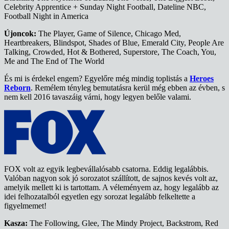
Celebrity Apprentice + Sunday Night Football, Dateline NBC,
Football Night in America
Újoncok:
The Player, Game of Silence, Chicago Med,
Heartbreakers, Blindspot, Shades of Blue, Emerald City, People Are
Talking, Crowded, Hot & Bothered, Superstore, The Coach, You,
Me and The End of The World
És mi is érdekel engem? Egyelőre még mindig toplistás a
Heroes
Reborn
. Remélem tényleg bemutatásra kerül még ebben az évben, s
nem kell 2016 tavaszáig várni, hogy legyen belőle valami.
FOX volt az egyik legbevállalósabb csatorna. Eddig legalábbis.
Valóban nagyon sok jó sorozatot szállított, de sajnos kevés volt az,
amelyik mellett ki is tartottam. A véleményem az, hogy legalább az
idei felhozatalból egyetlen egy sorozat legalább felkeltette a
figyelmemet!
Kasza:
The Following, Glee, The Mindy Project, Backstrom, Red