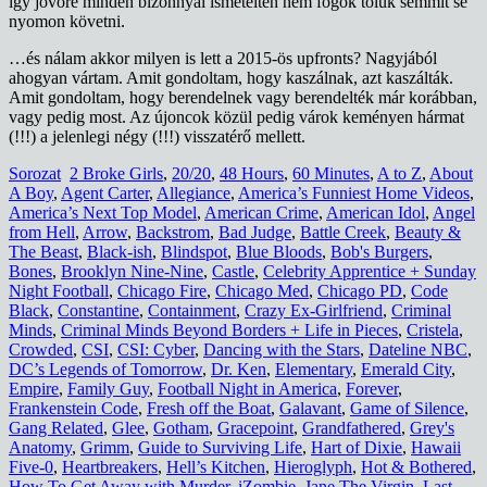
így jövőre minden bizonnyal ismételten nem fogok tőlük semmit se
nyomon követni.
…és nálam akkor milyen is lett a 2015-ös upfronts? Nagyjából
ahogyan vártam. Amit gondoltam, hogy kaszálnak, azt kaszálták.
Amit gondoltam, hogy berendelnek vagy berendelték már korábban,
vagy pedig most. Az újoncok közül pedig várok keményen hármat
(!!!) a jelenlegi négy (!!!) visszatérő mellett.
Sorozat
2 Broke Girls
,
20/20
,
48 Hours
,
60 Minutes
,
A to Z
,
About
A Boy
,
Agent Carter
,
Allegiance
,
America’s Funniest Home Videos
,
America’s Next Top Model
,
American Crime
,
American Idol
,
Angel
from Hell
,
Arrow
,
Backstrom
,
Bad Judge
,
Battle Creek
,
Beauty &
The Beast
,
Black-ish
,
Blindspot
,
Blue Bloods
,
Bob's Burgers
,
Bones
,
Brooklyn Nine-Nine
,
Castle
,
Celebrity Apprentice + Sunday
Night Football
,
Chicago Fire
,
Chicago Med
,
Chicago PD
,
Code
Black
,
Constantine
,
Containment
,
Crazy Ex-Girlfriend
,
Criminal
Minds
,
Criminal Minds Beyond Borders + Life in Pieces
,
Cristela
,
Crowded
,
CSI
,
CSI: Cyber
,
Dancing with the Stars
,
Dateline NBC
,
DC’s Legends of Tomorrow
,
Dr. Ken
,
Elementary
,
Emerald City
,
Empire
,
Family Guy
,
Football Night in America
,
Forever
,
Frankenstein Code
,
Fresh off the Boat
,
Galavant
,
Game of Silence
,
Gang Related
,
Glee
,
Gotham
,
Gracepoint
,
Grandfathered
,
Grey's
Anatomy
,
Grimm
,
Guide to Surviving Life
,
Hart of Dixie
,
Hawaii
Five-0
,
Heartbreakers
,
Hell’s Kitchen
,
Hieroglyph
,
Hot & Bothered
,
How To Get Away with Murder
,
iZombie
,
Jane The Virgin
,
Last