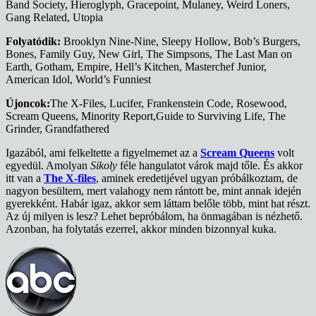
Band Society, Hieroglyph, Gracepoint, Mulaney, Weird Loners,
Gang Related, Utopia
Folyatódik:
Brooklyn Nine-Nine, Sleepy Hollow, Bob’s Burgers,
Bones, Family Guy, New Girl, The Simpsons, The Last Man on
Earth, Gotham, Empire, Hell’s Kitchen, Masterchef Junior,
American Idol, World’s Funniest
Újoncok:
The X-Files, Lucifer, Frankenstein Code, Rosewood,
Scream Queens, Minority Report,Guide to Surviving Life, The
Grinder, Grandfathered
Igazából, ami felkeltette a figyelmemet az a
Scream Queens
volt
egyedül. Amolyan
Sikoly
féle hangulatot várok majd tőle. És akkor
itt van a
The X-files
, aminek eredetijével ugyan próbálkoztam, de
nagyon besültem, mert valahogy nem rántott be, mint annak idején
gyerekként. Habár igaz, akkor sem láttam belőle több, mint hat részt.
Az új milyen is lesz? Lehet bepróbálom, ha önmagában is nézhető.
Azonban, ha folytatás ezerrel, akkor minden bizonnyal kuka.