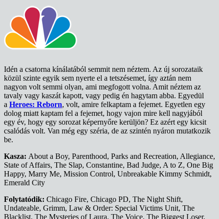
Idén a csatorna kínálatából semmit nem néztem. Az új sorozataik
közül szinte egyik sem nyerte el a tetszésemet, így aztán nem
nagyon volt semmi olyan, ami megfogott volna. Amit néztem az
tavaly vagy kaszát kapott, vagy pedig én hagytam abba. Egyedül
a
Heroes: Reborn
, volt, amire felkaptam a fejemet. Egyetlen egy
dolog miatt kaptam fel a fejemet, hogy vajon mire kell nagyjából
egy év, hogy egy sorozat képernyőre kerüljön? Ez azért egy kicsit
csalódás volt. Van még egy széria, de az szintén nyáron mutatkozik
be.
Kasza:
About a Boy, Parenthood, Parks and Recreation, Allegiance,
State of Affairs, The Slap, Constantine, Bad Judge, A to Z, One Big
Happy, Marry Me, Mission Control, Unbreakable Kimmy Schmidt,
Emerald City
Folytatódik:
Chicago Fire, Chicago PD, The Night Shift,
Undateable, Grimm, Law & Order: Special Victims Unit, The
Blacklist, The Mysteries of Laura, The Voice, The Biggest Loser,