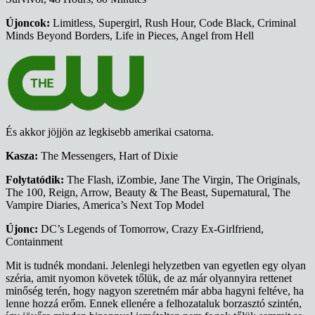
Újoncok:
Limitless, Supergirl, Rush Hour, Code Black, Criminal
Minds Beyond Borders, Life in Pieces, Angel from Hell
És akkor jöjjön az legkisebb amerikai csatorna.
Kasza:
The Messengers, Hart of Dixie
Folytatódik:
The Flash, iZombie, Jane The Virgin, The Originals,
The 100, Reign, Arrow, Beauty & The Beast, Supernatural, The
Vampire Diaries, America’s Next Top Model
Újonc:
DC’s Legends of Tomorrow, Crazy Ex-Girlfriend,
Containment
Mit is tudnék mondani. Jelenlegi helyzetben van egyetlen egy olyan
széria, amit nyomon követek tőlük, de az már olyannyira rettenet
minőség terén, hogy nagyon szeretném már abba hagyni feltéve, ha
lenne hozzá erőm. Ennek ellenére a felhozataluk borzasztó szintén,