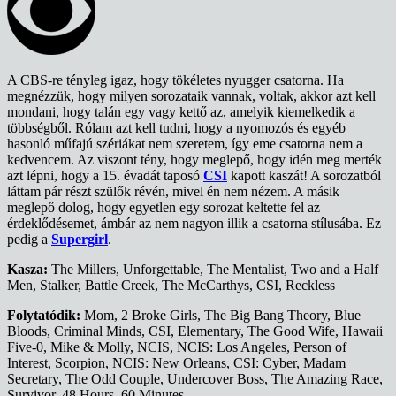
A CBS-re tényleg igaz, hogy tökéletes nyugger csatorna. Ha
megnézzük, hogy milyen sorozataik vannak, voltak, akkor azt kell
mondani, hogy talán egy vagy kettő az, amelyik kiemelkedik a
többségből. Rólam azt kell tudni, hogy a nyomozós és egyéb
hasonló műfajú szériákat nem szeretem, így eme csatorna nem a
kedvencem. Az viszont tény, hogy meglepő, hogy idén meg merték
azt lépni, hogy a 15. évadát taposó
CSI
kapott kaszát! A sorozatból
láttam pár részt szülők révén, mivel én nem nézem. A másik
meglepő dolog, hogy egyetlen egy sorozat keltette fel az
érdeklődésemet, ámbár az nem nagyon illik a csatorna stílusába. Ez
pedig a
Supergirl
.
Kasza:
The Millers, Unforgettable, The Mentalist, Two and a Half
Men, Stalker, Battle Creek, The McCarthys, CSI, Reckless
Folytatódik:
Mom, 2 Broke Girls, The Big Bang Theory, Blue
Bloods, Criminal Minds, CSI, Elementary, The Good Wife, Hawaii
Five-0, Mike & Molly, NCIS, NCIS: Los Angeles, Person of
Interest, Scorpion, NCIS: New Orleans, CSI: Cyber, Madam
Secretary, The Odd Couple, Undercover Boss, The Amazing Race,
Survivor, 48 Hours, 60 Minutes