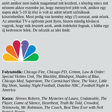
azért amikor nem tudok magammal mit kezdeni, s tényleg nincs mit
néznem akkor eszembe jut, hogy mennyivel jobb volt, amikor egy
napra akár 5-10 új rész is volt az adott nézett szériáknak
köszönhetően. Most pedig van kemény négy (!) sorozat, amit nézek.
Az amerikai TV-s upfronts pont ilyen, hiszen mindig kíváncsi
vagyok, hogy mik lesznek azok, amik érdekelni fognak, s hátha egy
új kedvencre lelek. De nézzük az idei listát:
Folytatódik:
Chicago Fire, Chicago PD, Grimm, Law & Order:
Special Victims Unit, The Blacklist, Blindspot, Shades of Blue,
Chicago Med, Superstore, The Carmichael Show, The Voice, Little
Big Shots, Sunday Night Football, Dateline NBC, Football Night in
America
Kasza:
Heroes Reborn, The Mysteries of Laura, Undateable, The
Player, Game of Silence, Heartbeat, Truth Be Told, Crowded,
Telenovela, Mr. Robinson, The Coach, Best Time Ever with Neil
Patrick Harris