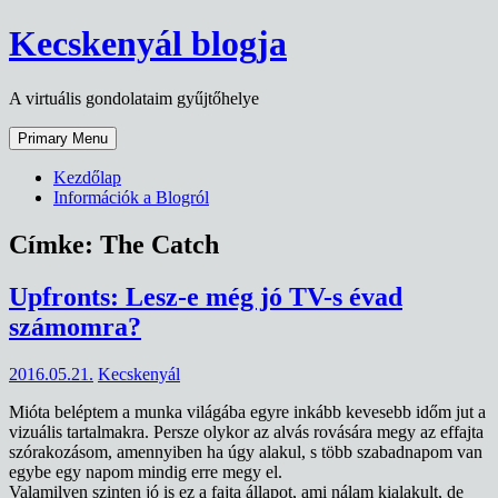
Skip
Kecskenyál blogja
to
content
A virtuális gondolataim gyűjtőhelye
Primary Menu
Kezdőlap
Információk a Blogról
Címke:
The Catch
Upfronts: Lesz-e még jó TV-s évad
számomra?
2016.05.21.
Kecskenyál
Mióta beléptem a munka világába egyre inkább kevesebb időm jut a
vizuális tartalmakra. Persze olykor az alvás rovására megy az effajta
szórakozásom, amennyiben ha úgy alakul, s több szabadnapom van
egybe egy napom mindig erre megy el.
Valamilyen szinten jó is ez a fajta állapot, ami nálam kialakult, de