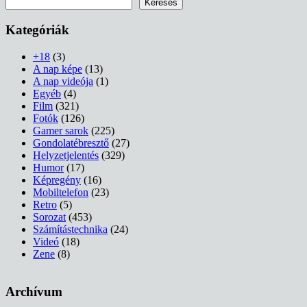
Keresés
Keresés
Kategóriák
+18
(3)
A nap képe
(13)
A nap videója
(1)
Egyéb
(4)
Film
(321)
Fotók
(126)
Gamer sarok
(225)
Gondolatébresztő
(27)
Helyzetjelentés
(329)
Humor
(17)
Képregény
(16)
Mobiltelefon
(23)
Retro
(5)
Sorozat
(453)
Számítástechnika
(24)
Videó
(18)
Zene
(8)
Archívum