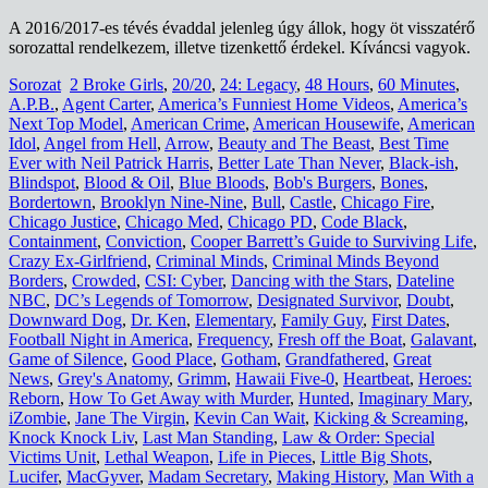
A 2016/2017-es tévés évaddal jelenleg úgy állok, hogy öt visszatérő
sorozattal rendelkezem, illetve tizenkettő érdekel. Kíváncsi vagyok.
Sorozat
2 Broke Girls
,
20/20
,
24: Legacy
,
48 Hours
,
60 Minutes
,
A.P.B.
,
Agent Carter
,
America’s Funniest Home Videos
,
America’s
Next Top Model
,
American Crime
,
American Housewife
,
American
Idol
,
Angel from Hell
,
Arrow
,
Beauty and The Beast
,
Best Time
Ever with Neil Patrick Harris
,
Better Late Than Never
,
Black-ish
,
Blindspot
,
Blood & Oil
,
Blue Bloods
,
Bob's Burgers
,
Bones
,
Bordertown
,
Brooklyn Nine-Nine
,
Bull
,
Castle
,
Chicago Fire
,
Chicago Justice
,
Chicago Med
,
Chicago PD
,
Code Black
,
Containment
,
Conviction
,
Cooper Barrett’s Guide to Surviving Life
,
Crazy Ex-Girlfriend
,
Criminal Minds
,
Criminal Minds Beyond
Borders
,
Crowded
,
CSI: Cyber
,
Dancing with the Stars
,
Dateline
NBC
,
DC’s Legends of Tomorrow
,
Designated Survivor
,
Doubt
,
Downward Dog
,
Dr. Ken
,
Elementary
,
Family Guy
,
First Dates
,
Football Night in America
,
Frequency
,
Fresh off the Boat
,
Galavant
,
Game of Silence
,
Good Place
,
Gotham
,
Grandfathered
,
Great
News
,
Grey's Anatomy
,
Grimm
,
Hawaii Five-0
,
Heartbeat
,
Heroes:
Reborn
,
How To Get Away with Murder
,
Hunted
,
Imaginary Mary
,
iZombie
,
Jane The Virgin
,
Kevin Can Wait
,
Kicking & Screaming
,
Knock Knock Liv
,
Last Man Standing
,
Law & Order: Special
Victims Unit
,
Lethal Weapon
,
Life in Pieces
,
Little Big Shots
,
Lucifer
,
MacGyver
,
Madam Secretary
,
Making History
,
Man With a