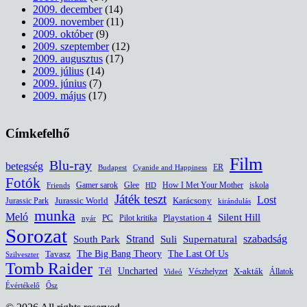
2009. december
(14)
2009. november
(11)
2009. október
(9)
2009. szeptember
(12)
2009. augusztus
(17)
2009. július
(14)
2009. június
(7)
2009. május
(17)
Címkefelhő
Film
Blu-ray
betegség
ER
Budapest
Cyanide and Happiness
Fotók
Glee
How I Met Your Mother
iskola
Gamer sarok
HD
Friends
Játék teszt
Lost
Jurassic World
Jurassic Park
Karácsony
kirándulás
munka
Meló
Silent Hill
PC
Pilot kritika
Playstation 4
nyár
Sorozat
South Park
Strand
Suli
szabadság
Supernatural
The Last Of Us
Tavasz
The Big Bang Theory
Szilveszter
Tomb Raider
Uncharted
Tél
Vészhelyzet
X-akták
Állatok
Videó
Évértékelő
Ősz