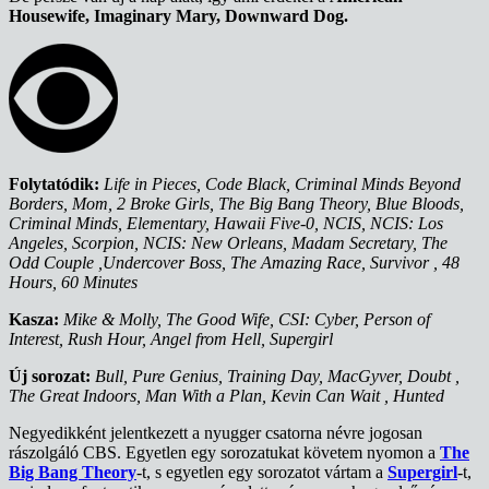
Housewife, Imaginary Mary, Downward Dog.
Folytatódik:
Life in Pieces, Code Black, Criminal Minds Beyond
Borders, Mom, 2 Broke Girls, The Big Bang Theory, Blue Bloods,
Criminal Minds, Elementary, Hawaii Five-0, NCIS, NCIS: Los
Angeles, Scorpion, NCIS: New Orleans, Madam Secretary, The
Odd Couple ,Undercover Boss, The Amazing Race, Survivor , 48
Hours, 60 Minutes
Kasza:
Mike & Molly, The Good Wife, CSI: Cyber, Person of
Interest, Rush Hour, Angel from Hell, Supergirl
Új sorozat:
Bull, Pure Genius, Training Day, MacGyver, Doubt ,
The Great Indoors, Man With a Plan, Kevin Can Wait , Hunted
Negyedikként jelentkezett a nyugger csatorna névre jogosan
rászolgáló CBS. Egyetlen egy sorozatukat követem nyomon a
The
Big Bang Theory
-t, s egyetlen egy sorozatot vártam a
Supergirl
-t,