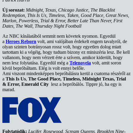
Új sorozat:
Midnight, Texas, Chicago Justice, The Blacklist
Redemption, This Is Us, Timeless, Taken, Good Place, Great News,
Marlon, Powerless, Trial & Error, Better Late Than Never, First
Dates, The Wall, Thursday Night Football
Az NBC kínálatából semmit nem követek nyomon. Egyedül
a
Heroes Reborn
volt, ami valójában érdekelt engem tavalyról, de
olyan szinten botrányosan rossz volt, hogy egyetlen dolog miatt
tartottam ki a végéig, hogy tudtam bizony ez miniszéria lesz. Be kell
vallanom, hogy nem vérzett érte a szívem, amikor kiderült, hogy
nem lesz folytatása. Egyedül még a
Telenovela
volt, amit soron
kívül bepróbáltam. Elég is volt ennyi belőle.
Ami viszont mindenképpen bepróbálásra kerül a csatorna részéről az
a
This Is Us
,
The Good Place, Timeless, Midnight Texas, Trial
& Error, Emerald City
lesz a bepróbálós. Tippre jó, ha egy is
marad.
Folytatódik:
Lucifer, Rosewood, Scream Queens, Brooklyn Nine-