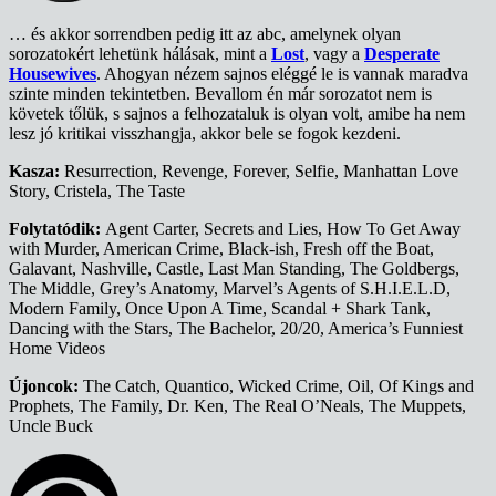
… és akkor sorrendben pedig itt az abc, amelynek olyan
sorozatokért lehetünk hálásak, mint a
Lost
, vagy a
Desperate
Housewives
. Ahogyan nézem sajnos eléggé le is vannak maradva
szinte minden tekintetben. Bevallom én már sorozatot nem is
követek tőlük, s sajnos a felhozataluk is olyan volt, amibe ha nem
lesz jó kritikai visszhangja, akkor bele se fogok kezdeni.
Kasza:
Resurrection, Revenge, Forever, Selfie, Manhattan Love
Story, Cristela, The Taste
Folytatódik:
Agent Carter, Secrets and Lies, How To Get Away
with Murder, American Crime, Black-ish, Fresh off the Boat,
Galavant, Nashville, Castle, Last Man Standing, The Goldbergs,
The Middle, Grey’s Anatomy, Marvel’s Agents of S.H.I.E.L.D,
Modern Family, Once Upon A Time, Scandal + Shark Tank,
Dancing with the Stars, The Bachelor, 20/20, America’s Funniest
Home Videos
Újoncok:
The Catch, Quantico, Wicked Crime, Oil, Of Kings and
Prophets, The Family, Dr. Ken, The Real O’Neals, The Muppets,
Uncle Buck