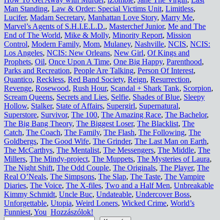
Man Standing
,
Law & Order: Special Victims Unit
,
Limitless
,
Lucifer
,
Madam Secretary
,
Manhattan Love Story
,
Marry Me
,
Marvel’s Agents of S.H.I.E.L.D.
,
Masterchef Junior
,
Me and The
End of The World
,
Mike & Molly
,
Minority Report
,
Mission
Control
,
Modern Family
,
Mom
,
Mulaney
,
Nashville
,
NCIS
,
NCIS:
Los Angeles
,
NCIS: New Orleans
,
New Girl
,
Of Kings and
Prophets
,
Oil
,
Once Upon A Time
,
One Big Happy
,
Parenthood
,
Parks and Recreation
,
People Are Talking
,
Person Of Interest
,
Quantico
,
Reckless
,
Red Band Society
,
Reign
,
Resurrection
,
Revenge
,
Rosewood
,
Rush Hour
,
Scandal + Shark Tank
,
Scorpion
,
Scream Queens
,
Secrets and Lies
,
Selfie
,
Shades of Blue
,
Sleepy
Hollow
,
Stalker
,
State of Affairs
,
Supergirl
,
Supernatural
,
Superstore
,
Survivor
,
The 100
,
The Amazing Race
,
The Bachelor
,
The Big Bang Theory
,
The Biggest Loser
,
The Blacklist
,
The
Catch
,
The Coach
,
The Family
,
The Flash
,
The Following
,
The
Goldbergs
,
The Good Wife
,
The Grinder
,
The Last Man on Earth
,
The McCarthys
,
The Mentalist
,
The Messengers
,
The Middle
,
The
Millers
,
The Mindy-project
,
The Muppets
,
The Mysteries of Laura
,
The Night Shift
,
The Odd Couple
,
The Originals
,
The Player
,
The
Real O’Neals
,
The Simpsons
,
The Slap
,
The Taste
,
The Vampire
Diaries
,
The Voice
,
The X-files
,
Two and a Half Men
,
Unbreakable
Kimmy Schmidt
,
Uncle Buc
,
Undateable
,
Undercover Boss
,
Unforgettable
,
Utopia
,
Weird Loners
,
Wicked Crime
,
World’s
Funniest
,
You
Hozzászólok!