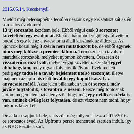
2015.05.14.
Kecskenyál
Mielőtt még belecsapnék a lecsóba nézzünk egy kis statisztikát az én
sorozatos évadomról:
13 új sorozatba
kezdtem bele. Ebből végül csak
3 sorozatot
követettem egy évadon át.
Ebből a háromból végül egytől vettem
búcsút, s egy lett az anyacsatorna általi kaszának az áldozata. Az
újoncok közül még
3 széria nem mutatkozott be,
de ebből
egynek
nincs még kitűzve a premier dátuma.
Természetesen tavalyról
maradtak sorozatok, melyeket nyomon követtem. Összesen
öt
visszatérő sorozat volt
, melyet végig követtem. Ezekből
egyet
abbahagytam,
mely ugyan folytatódik jövőre. Ezek mellett
pedig
egy tudta le a tavaly bejelentett utolsó szezonját,
illetve
majdnem az upfronts előtt
további egy kapott kaszát az
anyacsatornától.
Azaz jelen pillanatban van
öt sorozat, mely
jövőre folytatódik, s továbbra is nézem.
Persze még fontosnak
tartom megemlíteni azt a tényezőt, hogy még
egy netflixes széria is
van, aminek elvileg lesz folytatása,
de azt viszont nem tudni, hogy
mikor is készül el.
De akkor csapjunk bele, s nézzük még milyen is lesz a 2015/2016-
os sorozatos évad. Az Upfronts persze menetrend szerűen indult, így
az NBC kezdte a sort.