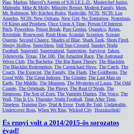
Plan
,
Marlon
,
Marvel’s Agents of S.H.I.E.L.D.
,
Masterchef Junior
,
Midnight
,
Mike & Molly
,
Minority Report
,
Modern Family
,
Mom
,
Mr. Robinson
,
My Kitchen Rules
,
Nashville
,
NCIS
,
NCIS: Los
Angeles
,
NCIS: New Orleans
,
New Girl
,
No Tomorrow
,
Notorious
,
Of Kings and Prophets
,
Once Upon A Time
,
Person Of Interest
,
Pitch
,
Powerless
,
Prison Break
,
Pure Genius
,
Quantico
,
Reign
,
Riverdale
,
Rosewood
,
Rush Hour
,
Scandal
,
Scorpion
,
Scream
Queens
,
Second Chance
,
Shades of Blue
,
Shark Tank
,
Shots Fired
,
Sleepy Hollow
,
Speechless
,
Still Star-Crossed
,
Sunday Night
Football
,
Supergirl
,
Supernatural
,
Superstore
,
Survivor
,
Taken
,
Telenovela
,
Texas
,
The 100
,
The Amazing Race
,
The Astronaut
Wives Club
,
The Bachelor
,
The Big Bang Theory
,
The Blacklist
,
The Blacklist Redemption
,
The Carmichael Show
,
The Catch
,
The
Coach
,
The Exorcist
,
The Family
,
The Flash
,
The Goldbergs
,
The
Good Wife
,
The Great Indoors
,
The Grinder
,
The Last Man on
Earth
,
The Middle
,
The Muppets
,
The Mysteries of Laura
,
The Odd
Couple
,
The Originals
,
The Player
,
The Real O’Neals
,
The
Simpsons
,
The Son of Zorn
,
The Vampire Diaries
,
The Voice
,
The
Wall
,
This Is Us
,
Thursday Night Football
,
Time After Time
,
Timeless
,
Training Day
,
Trial & Error
,
Truth Be Told
,
Undateable
,
Undercover Boss
,
When We Rise
,
Wicked City
Hozzászólok!
És ennyi volt a 2014/2015-ös sorozatos
évad!