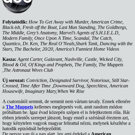
Folytatódik:
How To Get Away with Murder, American Crime,
Black-ish, Fresh off the Boat, Last Man Standing, The Goldbergs,
The Middle, Grey’s Anatomy, Marvel’s Agents of S.H.I.E.L.D,
Modern Family, Once Upon A Time, Scandal, The Catch,
Quantico, Dr. Ken, The Real O’Neals,Shark Tank, Dancing with the
Stars, The Bachelor, 20/20, America’s Funniest Home Videos
Kasza:
Agent Carter, Galavant, Nashville, Castle, Wicked City,
Blood & Oil, Of Kings and Prophets, The Family, The Muppets
,The Astronaut Wives Club
Új sorozat:
Conviction, Designated Survivor, Notorious, Still Star-
Crossed, Time After Time ,Downward Dog, Speechless, American
Housewife, Imaginary Mary,When We Rise
A csatornától semmit, de semmit nem vártam tavaly. Ennek ellenére
a
The Muppets
kellemes meglepetés volt, amit random módon
próbáltam be. Igaz évad közepén szépen el is felejtkeztem róla. Bár
ebben jelentős szerepet játszott, hogy ennél a szériánál éreztem azt,
hogy kénytelen vagyok magyar felirattal nézni, melynek készítése a
hatodik epizódnál befejeződött.
De persze van új a nap alatt, így ami érdekel a
American