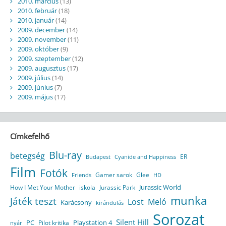
2010. március
(13)
2010. február
(18)
2010. január
(14)
2009. december
(14)
2009. november
(11)
2009. október
(9)
2009. szeptember
(12)
2009. augusztus
(17)
2009. július
(14)
2009. június
(7)
2009. május
(17)
Címkefelhő
Blu-ray
betegség
ER
Budapest
Cyanide and Happiness
Film
Fotók
Gamer sarok
Glee
HD
Friends
Jurassic World
How I Met Your Mother
iskola
Jurassic Park
munka
Játék teszt
Lost
Meló
Karácsony
kirándulás
Sorozat
Silent Hill
Playstation 4
PC
Pilot kritika
nyár