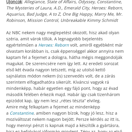
Újoncok
:
Allegiance, State of Affairs, Odyssey, Constantine,
The Mysteries of Laura, A.D., Emerald City, Heroes: Reborn,
Aquarius, Bad Judge, A to Z, One Big Happy, Marry Me, Mr.
Robinson, Mission Control, Unbreakable Kimmy Schmidt
Az NBC nekem nagy meglepetést okozott, hisz akad olyan
széria, amit várok tőlük. A legnagyobb bejelentés
egyértelműen a
Heroes: Reborn
volt, amiről egyébként már
olvastam korábban is, csak éppenséggel akkor annyira nem
kaptam fel a fejemet a dologra, hátha mégis meggondolják
magukat. De szerencsére nem így lett. Az eredeti sorozat
első két évada nagyon tetszett, míg az utolsó kettő
sajnálatos módon nekem (is) szenvedés volt, de a zárás
szerintem elfogadhatóra sikerült. Kíváncsi vagyok rá
mindenképp, habár egyetlen egy fájó pont, hogy az évad
második felében érkezik majd. Habár így csak tizenhárom
epizódot kap, így nem lesz „rétes tészta” elvileg.
Amire még felkaptam a fejemet az mindenképp
a
Constantine
, amiben nagyon bízok, hogy jó lesz, hisz a
moziváltozat nekem nagyon bejött. Persze kérdés az itt is,
hogy mennyi pénzt is kapnak majd a készítők a gyártásra,
hisz ez befolyásol jóformán mindent. Tény az, hogy az első