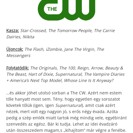
Kasza:
Star-Crossed, The Tomorrow People, The Carrie
Dairies, Nikita
Újoncok:
The Flash, iZombie, Jane The Virgin, The
Messengers
Folytatódik:
The Originals, The 100, Reign, Arrow, Beauty &
The Beast, Hart of Dixie, Supernatural, The Vampire Diaries
+ America’s Next Top Model, Whose Line Is It Anyway?
…és akkor jöhet utolsó sorban a The CW. Azért nem estem
tőle hanyatt most sem. Tény, hogy egyetlen egy sorozatot
követek tőlük (igen, igen
Supernatural
), amit csak azért
nézek, mert volt egy nagyon jó, s erős négy évada. Azóta
pedig a szép emlék miatt tartok még mindig vele, egyébiránt
szenvedés az egész. Bár ki tudja. Lehet az idei évadzáró
után összeszedem magam,s „kihajítom” már végre a fenébe.