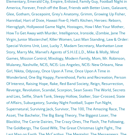
Elementary
,
Emerald City
,
Empire
,
Enlisted
,
Family Guy
,
Football Night in
America
,
Forever
,
Fresh off the Boat
,
Friends with Better Lives
,
Galavant
,
Glee
,
Gotham
,
Gracepoint
,
Grey's Anatomy
,
Grimm
,
Growing Up Fisher
,
Hannibal
,
Hart of Dixie
,
Hawaii Five-0
,
Hell’s Kitchen
,
Heroes: Reborn
,
Hieroglyph
,
Hollywood Game Night
,
Hostages
,
How I Met Your Mother
,
How To Get Away with Murder
,
Intelligence
,
Ironside
,
iZombie
,
Jane The
Virgin
,
Junior Masterchef
,
Killer Women
,
Last Man Standing
,
Law & Order:
Special Victims Unit
,
Lost
,
Lucky 7
,
Madam Secretary
,
Manhattan Love
Story
,
Marry Me
,
Marvel’s Agents of S.H.I.E.L.D.
,
Mike & Molly
,
Mind
Games
,
Mission Control
,
Mixology
,
Modern Family
,
Mom
,
Mr. Robinson
,
Mulaney
,
Nashville
,
NCIS
,
NCIS: Los Angeles
,
NCIS: New Orleans
,
New
Girl
,
Nikita
,
Odyssey
,
Once Upon A Time
,
Once Upon A Time in
Wonderland
,
One Big Happy
,
Parenthood
,
Parks and Recreation
,
Person
Of Interest
,
Raising Hope
,
Rake
,
Red Band Society
,
Reign
,
Resurrection
,
Revenge
,
Revolution
,
Scandal
,
Scorpion
,
Sean Saves The World
,
Secrets
and Lies
,
Selfie
,
Shark Tank
,
Sleepy Hollow
,
Stalker
,
Star-Crossed
,
State
of Affairs
,
Suburgatory
,
Sunday Night Football
,
Super Fun Night
,
Supernatural
,
Surviving Jack
,
Survivor
,
The 100
,
The Amazing Race
,
The
Asset
,
The Bachelor
,
The Big Bang Theory
,
The Biggest Loser
,
The
Blacklist
,
The Carrie Dairies
,
The Crazy Ones
,
The Flash
,
The Following
,
The Goldbergs
,
The Good Wife
,
The Great Christmas Light Fight.
,
The
Last Man on Earth
,
The McCarthys
,
The Mentalist
,
The Messengers
,
The