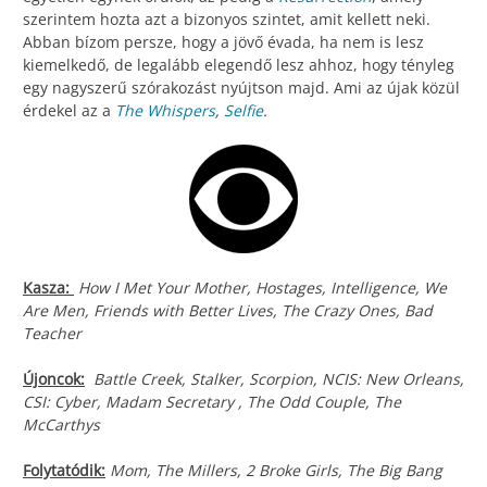
szerintem hozta azt a bizonyos szintet, amit kellett neki.
Abban bízom persze, hogy a jövő évada, ha nem is lesz
kiemelkedő, de legalább elegendő lesz ahhoz, hogy tényleg
egy nagyszerű szórakozást nyújtson majd. Ami az újak közül
érdekel az a
The Whispers
,
Selfie
.
Kasza:
How I Met Your Mother, Hostages, Intelligence, We
Are Men, Friends with Better Lives, The Crazy Ones, Bad
Teacher
Újoncok:
Battle Creek, Stalker, Scorpion, NCIS: New Orleans,
CSI: Cyber, Madam Secretary , The Odd Couple, The
McCarthys
Folytatódik:
Mom, The Millers, 2 Broke Girls, The Big Bang