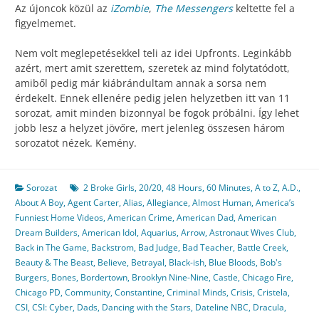
Az újoncok közül az
iZombie
,
The Messengers
keltette fel a
figyelmemet.
Nem volt meglepetésekkel teli az idei Upfronts. Leginkább
azért, mert amit szerettem, szeretek az mind folytatódott,
amiből pedig már kiábrándultam annak a sorsa nem
érdekelt. Ennek ellenére pedig jelen helyzetben itt van 11
sorozat, amit minden bizonnyal be fogok próbálni. Így lehet
jobb lesz a helyzet jövőre, mert jelenleg összesen három
sorozatot nézek. Kemény.
Sorozat
2 Broke Girls
,
20/20
,
48 Hours
,
60 Minutes
,
A to Z
,
A.D.
,
About A Boy
,
Agent Carter
,
Alias
,
Allegiance
,
Almost Human
,
America’s
Funniest Home Videos
,
American Crime
,
American Dad
,
American
Dream Builders
,
American Idol
,
Aquarius
,
Arrow
,
Astronaut Wives Club
,
Back in The Game
,
Backstrom
,
Bad Judge
,
Bad Teacher
,
Battle Creek
,
Beauty & The Beast
,
Believe
,
Betrayal
,
Black-ish
,
Blue Bloods
,
Bob's
Burgers
,
Bones
,
Bordertown
,
Brooklyn Nine-Nine
,
Castle
,
Chicago Fire
,
Chicago PD
,
Community
,
Constantine
,
Criminal Minds
,
Crisis
,
Cristela
,
CSI
,
CSI: Cyber
,
Dads
,
Dancing with the Stars
,
Dateline NBC
,
Dracula
,