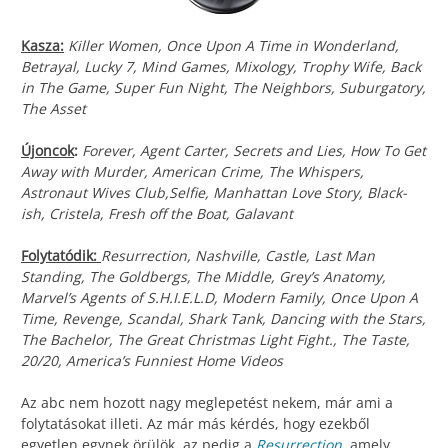
Kasza:
Killer Women, Once Upon A Time in Wonderland,
Betrayal, Lucky 7, Mind Games, Mixology, Trophy Wife, Back
in The Game, Super Fun Night, The Neighbors, Suburgatory,
The Asset
Újoncok
:
Forever, Agent Carter, Secrets and Lies, How To Get
Away with Murder, American Crime, The Whispers,
Astronaut Wives Club,Selfie, Manhattan Love Story, Black-
ish, Cristela, Fresh off the Boat, Galavant
Folytatódik:
Resurrection, Nashville, Castle, Last Man
Standing, The Goldbergs, The Middle, Grey’s Anatomy,
Marvel’s Agents of S.H.I.E.L.D, Modern Family, Once Upon A
Time, Revenge, Scandal, Shark Tank, Dancing with the Stars,
The Bachelor, The Great Christmas Light Fight., The Taste,
20/20, America’s Funniest Home Videos
Az abc nem hozott nagy meglepetést nekem, már ami a
folytatásokat illeti. Az már más kérdés, hogy ezekből
egyetlen egynek örülök, az pedig a
Resurrection
, amely