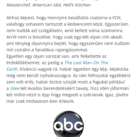
Masterchef, American Idol, Hell’s Kitchen
Ahhoz képest, hogy mennyire bevállalós csatorna a FOX,
valahogy sohasem tartozott a kedvenceim közé. Egyszerűen
nem tudták azt szolgáltatni, amit kellett volna számomra.
Arról nem is beszélve, hogy csak egy-két olyan cím akadt,
ami tényleg olyannyira bejött, hogy egyszerűen nem tudtam
mit csinálni a fanatikus rajongásommal.
Egyetlen egy olyan sorozat van, ami felkeltette az
érdeklődésemet, az pedig a
The Last Man On The
Earth
.
Kíváncsi vagyok rá, habár egyetlen egy kép, képkocka
még nem került nyilvánosságra. Az idei felhozatal egyébként
sem volt erős, habár biztos szívják most a fogukat például
a
Glee
két évados berendeléséért tavaly, hisz idén jóformán
két millió néző is épp hogy megvolt a szériának. Igaz, jövőre
már csak midseason-ben érkezik.