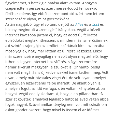
figyelmemet, s hetekig a hatása alatt voltam. Ahogyan
cseperedtem persze ez azért mérséklődött felnövekvő
férfihez mérve, így ebből a szempontból azért nem lettem
szerencsére olyan, mint gyermekként.
Aztán nagyjából úgy el voltam, de jött az
Alias
és a
Lost
és
bizony megindult a „remegés” irányukba. Végül a közeli
internet kávézóba jártam el, hogy az adott új, feliratos
epizódokat megtekinthessem, s minden más ismerősömnek,
aki szintén rajongója az említett szériának kicsit az arcába
mosolyogjak, hogy már láttam az új részt, részeket. Ekkor
már szerencsére anyagilag nem volt olyan megterhelő, hogy
itthon is legyen internet hozzáférés, s így szerencsére
hamar sikerült meggyőzni a szülőket is. Onnantól pedig
nem volt megállás, s új kedvencekkel ismerkedtem meg. Volt
olyan, amely már hivatalos véget ért, de volt olyan, amelyet
egyszerűen lezáratlanul félbe maradt. De akadt olyan is,
amelyen fogott az idő vasfoga, s én voltam kénytelen abba
hagyni. Végül oda lyukadtam ki, hogy jelen pillanatban tíz
szériát követek, amelyből legalább hatot az évad végén abba
fogok hagyni. Szóval amikor tényleg nem volt mit csinálnom
akkor gondot okozott, hogy mivel is üssem el az időmet.