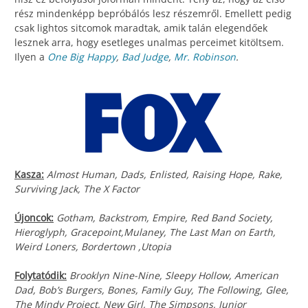
rész mindenképp bepróbálós lesz részemről. Emellett pedig
csak lightos sitcomok maradtak, amik talán elegendőek
lesznek arra, hogy esetleges unalmas perceimet kitöltsem.
Ilyen a
One Big Happy
,
Bad Judge
,
Mr. Robinson
.
Kasza:
Almost Human, Dads, Enlisted, Raising Hope, Rake,
Surviving Jack, The X Factor
Újoncok:
Gotham, Backstrom, Empire, Red Band Society,
Hieroglyph, Gracepoint,Mulaney, The Last Man on Earth,
Weird Loners, Bordertown ,Utopia
Folytatódik:
Brooklyn Nine-Nine, Sleepy Hollow, American
Dad, Bob’s Burgers, Bones, Family Guy, The Following, Glee,
The Mindy Project, New Girl, The Simpsons, Junior