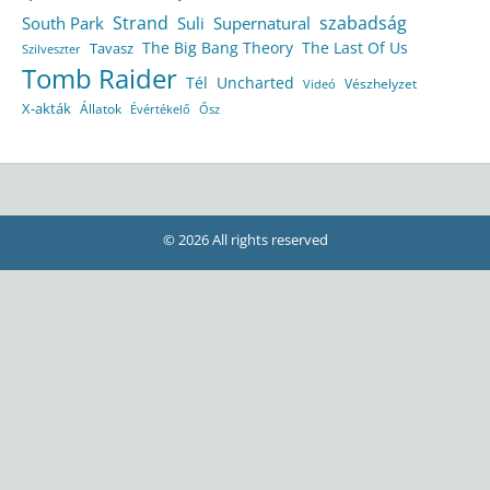
Strand
szabadság
South Park
Suli
Supernatural
The Big Bang Theory
The Last Of Us
Tavasz
Szilveszter
Tomb Raider
Tél
Uncharted
Vészhelyzet
Videó
X-akták
Állatok
Évértékelő
Ősz
© 2026 All rights reserved