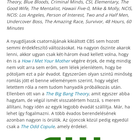
Theory, Blue Bloods, Criminal Minds, CSI, Elementary, The
Good Wife, The Mentalist, Hawaii Five-0, Mike & Molly, NCIS,
NCIS: Los Angeles, Person of Interest, Two and a Half Men,
Undercover Boss, The Amazing Race, Survivor, 48 Hours, 60
Minutes
A nyugdíjasok csatornájának kikiáltott CBS sem hozott
semmi érdekfeszítő változásokat. Ha nagyon őszinte akarok
lenni, akkor ugyan csak két-három évad kellett volna, hogy
én is a
How I Met Your Mother
végére érjek, de még mindig
nem volt arra sem erőm, sem lélek jelenlétem, hogy be
pótoljam ezt a pár évadot. Egyszerűen olyan szintű minőség
romlás jött el benne véleményem szerint, hogy véglet
letettem róla a nem tudom hanyadik próbálkozás után.
Ellenben ott van a
The Big Bang Theory
, amit egyszer abba
hagytam, de végül ismét visszatértem hozzá, s merem
állítani, hogy idén az egyik legjobb évadát szállítja. Már, ha
lehet így fogalmazni. A több évados berendelésének
azonban nagyon is örülök. Az újoncok közül pedig egyedül
csak a
The Odd Copule
, amely érdekel.