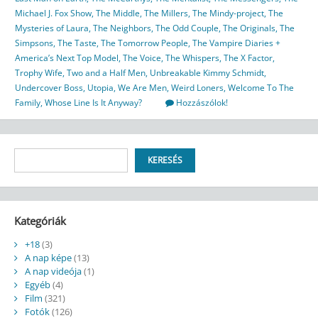
Michael J. Fox Show
,
The Middle
,
The Millers
,
The Mindy-project
,
The
Mysteries of Laura
,
The Neighbors
,
The Odd Couple
,
The Originals
,
The
Simpsons
,
The Taste
,
The Tomorrow People
,
The Vampire Diaries +
America’s Next Top Model
,
The Voice
,
The Whispers
,
The X Factor
,
Trophy Wife
,
Two and a Half Men
,
Unbreakable Kimmy Schmidt
,
Undercover Boss
,
Utopia
,
We Are Men
,
Weird Loners
,
Welcome To The
Family
,
Whose Line Is It Anyway?
Hozzászólok!
Keresés
KERESÉS
Kategóriák
+18
(3)
A nap képe
(13)
A nap videója
(1)
Egyéb
(4)
Film
(321)
Fotók
(126)