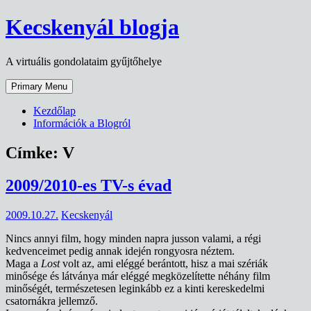
Skip
Kecskenyál blogja
to
content
A virtuális gondolataim gyűjtőhelye
Primary Menu
Kezdőlap
Információk a Blogról
Címke:
V
2009/2010-es TV-s évad
2009.10.27.
Kecskenyál
Nincs annyi film, hogy minden napra jusson valami, a régi
kedvenceimet pedig annak idején rongyosra néztem.
Maga a
Lost
volt az, ami eléggé berántott, hisz a mai szériák
minősége és látványa már eléggé megközelítette néhány film
minőségét, természetesen leginkább ez a kinti kereskedelmi
csatornákra jellemző.