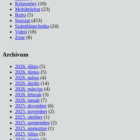
Képregény
(16)
Mobiltelefon
(23)
Retro
(5)
Sorozat
(453)
Számítástechnika
(24)
Videó
(18)
Zene
(8)
Archívum
2026. július
(5)
2026. június
(5)
2026. május
(4)
2026. április
(14)
2026. március
(4)
2026. február
(3)
2026. január
(7)
2025. december
(6)
2025. november
(2)
2025. október
(1)
2025. szeptember
(2)
2025. augusztus
(1)
2025. július
(3)
2025. június
(2)