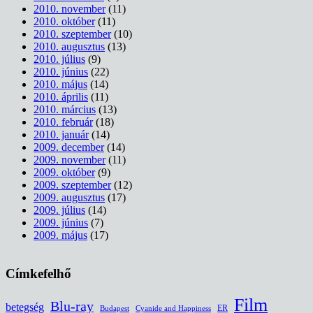
2010. november
(11)
2010. október
(11)
2010. szeptember
(10)
2010. augusztus
(13)
2010. július
(9)
2010. június
(22)
2010. május
(14)
2010. április
(11)
2010. március
(13)
2010. február
(18)
2010. január
(14)
2009. december
(14)
2009. november
(11)
2009. október
(9)
2009. szeptember
(12)
2009. augusztus
(17)
2009. július
(14)
2009. június
(7)
2009. május
(17)
Címkefelhő
Film
Blu-ray
betegség
ER
Budapest
Cyanide and Happiness