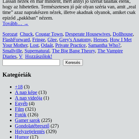
Lassan nézek én már mindent, mert annyi jó szériát tálaltak elénk,
hogy az hihetetlen. Természetesen jó pár olyan széria van, amit „real
time” azaz naprakészen nézek, illetve akadnak olyanok, amiket csak
epizód „pakkban” nézem.
Tovább…
→
Sorozat
Chuck
,
Cougar Town
,
Desperate Housewives
,
Dollhouse
,
FlashForward
,
Fringe
,
Glee
,
Grey's Anatomy
,
Heroes
,
How I Met
Your Mother
,
Lost
,
Odaát
,
Private Practice
,
Samantha Who?
,
Smallville
,
Supernatural
,
The Big Bang Theory
,
The Vampire
Diaries
,
V
Hozzászólok!
Keresés
Keresés
Kategóriák
+18
(3)
A nap képe
(13)
A nap videója
(1)
Egyéb
(4)
Film
(321)
Fotók
(126)
Gamer sarok
(225)
Gondolatébresztő
(27)
Helyzetjelentés
(329)
Humor
(17)