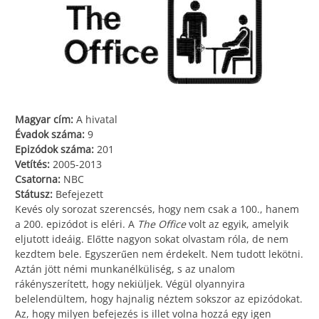
Magyar cím:
A hivatal
Évadok száma:
9
Epizódok száma:
201
Vetítés:
2005-2013
Csatorna:
NBC
Státusz:
Befejezett
Kevés oly sorozat szerencsés, hogy nem csak a 100., hanem
a 200. epizódot is eléri. A
The Office
volt az egyik, amelyik
eljutott ideáig. Előtte nagyon sokat olvastam róla, de nem
kezdtem bele. Egyszerűen nem érdekelt. Nem tudott lekötni.
Aztán jött némi munkanélküliség, s az unalom
rákényszerített, hogy nekiüljek. Végül olyannyira
belelendültem, hogy hajnalig néztem sokszor az epizódokat.
Az, hogy milyen befejezés is illet volna hozzá egy igen