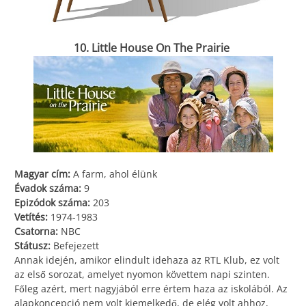
10. Little House On The Prairie
Magyar cím:
A farm, ahol élünk
Évadok száma:
9
Epizódok száma:
203
Vetítés:
1974-1983
Csatorna:
NBC
Státusz:
Befejezett
Annak idején, amikor elindult idehaza az RTL Klub, ez volt
az első sorozat, amelyet nyomon követtem napi szinten.
Főleg azért, mert nagyjából erre értem haza az iskolából. Az
alapkoncepció nem volt kiemelkedő, de elég volt ahhoz,