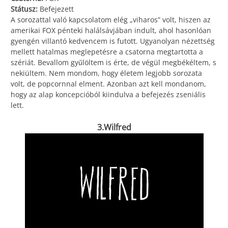
Státusz:
Befejezett
A sorozattal való kapcsolatom elég „viharos” volt, hiszen az
amerikai FOX pénteki halálsávjában indult, ahol hasonlóan
gyengén villantó kedvencem is futott. Ugyanolyan nézettség
mellett hatalmas meglepetésre a csatorna megtartotta a
szériát. Bevallom gyűlöltem is érte, de végül megbékéltem, s
nekiültem. Nem mondom, hogy életem legjobb sorozata
volt, de popcornnal elment. Azonban azt kell mondanom,
hogy az alap koncepcióból kiindulva a befejezés zseniális
lett.
3.Wilfred