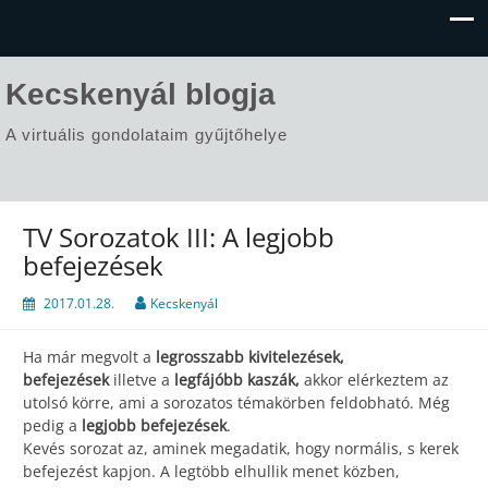
Kecskenyál blogja
A virtuális gondolataim gyűjtőhelye
TV Sorozatok III: A legjobb
befejezések
2017.01.28.
Kecskenyál
Ha már megvolt a
legrosszabb kivitelezések,
befejezések
illetve a
legfájóbb kaszák,
akkor elérkeztem az
utolsó körre, ami a sorozatos témakörben feldobható. Még
pedig a
legjobb befejezések
.
Kevés sorozat az, aminek megadatik, hogy normális, s kerek
befejezést kapjon. A legtöbb elhullik menet közben,