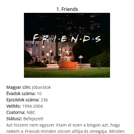
1. Friends
Magyar cím:
Jóbarátok
Évadok száma:
10
Epizódok száma:
236
Vetítés:
1994-2004
Csatorna:
NBC
Státusz:
Befejezett
Azt hiszem nem egyszer írtam el ezen a blogon azt, hogy
nekem a
Friends
minden sitcom alfája és omegája. Minden