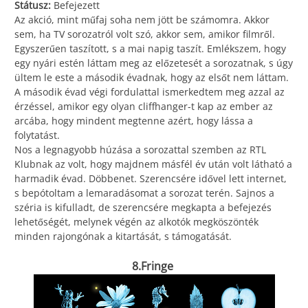
Státusz:
Befejezett
Az akció, mint műfaj soha nem jött be számomra. Akkor
sem, ha TV sorozatról volt szó, akkor sem, amikor filmről.
Egyszerűen taszított, s a mai napig taszít. Emlékszem, hogy
egy nyári estén láttam meg az előzetesét a sorozatnak, s úgy
ültem le este a második évadnak, hogy az elsőt nem láttam.
A második évad végi fordulattal ismerkedtem meg azzal az
érzéssel, amikor egy olyan cliffhanger-t kap az ember az
arcába, hogy mindent megtenne azért, hogy lássa a
folytatást.
Nos a legnagyobb húzása a sorozattal szemben az RTL
Klubnak az volt, hogy majdnem másfél év után volt látható a
harmadik évad. Döbbenet. Szerencsére idővel lett internet,
s bepótoltam a lemaradásomat a sorozat terén. Sajnos a
széria is kifulladt, de szerencsére megkapta a befejezés
lehetőségét, melynek végén az alkotók megköszönték
minden rajongónak a kitartását, s támogatását.
8.Fringe