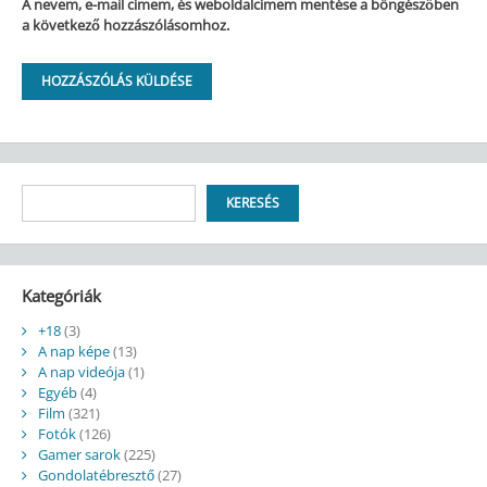
A nevem, e-mail címem, és weboldalcímem mentése a böngészőben
a következő hozzászólásomhoz.
Keresés
KERESÉS
Kategóriák
+18
(3)
A nap képe
(13)
A nap videója
(1)
Egyéb
(4)
Film
(321)
Fotók
(126)
Gamer sarok
(225)
Gondolatébresztő
(27)