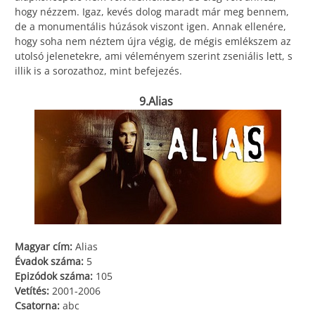
hogy nézzem. Igaz, kevés dolog maradt már meg bennem,
de a monumentális húzások viszont igen. Annak ellenére,
hogy soha nem néztem újra végig, de mégis emlékszem az
utolsó jelenetekre, ami véleményem szerint zseniális lett, s
illik is a sorozathoz, mint befejezés.
9.Alias
Magyar cím:
Alias
Évadok száma:
5
Epizódok száma:
105
Vetítés:
2001-2006
Csatorna:
abc