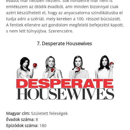
évadot már hetiben néztem. Sok mindenre már nem is
emlékszem az ötödik évadból, ami minden bizonnyal csak
azért készülhetett el, hogy az anyacsatorna szindikátusba el
tudja adni a szériát, mely kereken a 100. résszel búcsúzott.
A fentiek ellenére azt gondolom megfelelő befejezést kapott,
s nem lett túlnyújtva. Szerencsére.
7. Desperate Housewives
Magyar cím:
Született feleségek
Évadok száma:
8
Epizódok száma:
180