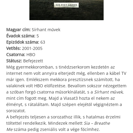
Magyar cím:
Sírhant művek
Évadok száma:
5
Epizódok száma:
63
Vetítés:
2001-2005
Csatorna:
HBO
Státusz:
Befejezett
Még gyermekkoromban, s tinédzserkorom kezdetén az
internet nem volt annyira elterjedt még, ellenben a kábel TV
már igen. Emlékszem mekkora presztízsnek számított, ha
valakinek volt HBO előfizetése. Bevallom sokszor nézegettem
a szóban forgó csatorna műsorkínálatát, s a
Sírhant művek
,
mint cím fogott meg. Majd a Viasat3 hozta el nekem az
élményt, s rátaláltam. Majd szépen elejétől végignéztem a
sorozatot.
A befejezés teljesen a sorozathoz illik, s hatalmas érzelmi
töltettel rendelkezik. Mindezek mellett
Sia – Breathe
Me
száma pedig zseniális volt a vége főcímhez.