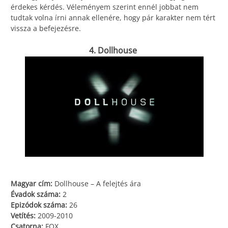
érdekes kérdés. Véleményem szerint ennél jobbat nem
tudtak volna írni annak ellenére, hogy pár karakter nem tért
vissza a befejezésre.
4. Dollhouse
Magyar cím:
Dollhouse – A felejtés ára
Évadok száma:
2
Epizódok száma:
26
Vetítés:
2009-2010
Csatorna:
FOX