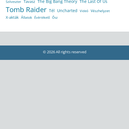
The Big Bang Theory
The Last Of Us
Tavasz
Szilveszter
Tomb Raider
Tél
Uncharted
Vészhelyzet
Videó
X-akták
Állatok
Évértékelő
Ősz
© 2026 All rights reserved