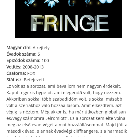
Magyar cím:
A rejtély
Évadok száma:
5
Epizódok száma:
100
Vetítés:
2008-2013
Csatorna:
FOX
Státusz:
Befejezett
Ez volt az a sorozat, ami bevallom nem nagyon érdekelt.
Kapott egy kis hype-ot, ami elegendő volt, hogy nézzem.
Akkoriban sokkal több szabadidőm volt, s sokkal másabb
volt a szériákhoz való hozzáállásom. Amit elkezdtem, azt
végig is néztem. Még akkor is, ha már útközben globálisan
és/vagy számomra „elromlott”. Ez a sorozat sem élte volna
meg az első évad végét a mai hozzáállásommal. Majd jött a
második évad, s annak évadvégi cliffhangere, s a harmadik