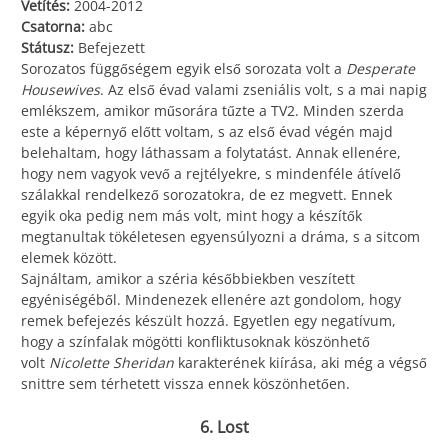
Vetítés:
2004-2012
Csatorna:
abc
Státusz:
Befejezett
Sorozatos függőségem egyik első sorozata volt a
Desperate
Housewives
. Az első évad valami zseniális volt, s a mai napig
emlékszem, amikor műsorára tűzte a TV2. Minden szerda
este a képernyő előtt voltam, s az első évad végén majd
belehaltam, hogy láthassam a folytatást. Annak ellenére,
hogy nem vagyok vevő a rejtélyekre, s mindenféle átívelő
szálakkal rendelkező sorozatokra, de ez megvett. Ennek
egyik oka pedig nem más volt, mint hogy a készítők
megtanultak tökéletesen egyensúlyozni a dráma, s a sitcom
elemek között.
Sajnáltam, amikor a széria későbbiekben veszített
egyéniségéből. Mindenezek ellenére azt gondolom, hogy
remek befejezés készült hozzá. Egyetlen egy negatívum,
hogy a színfalak mögötti konfliktusoknak köszönhető
volt
Nicolette Sheridan
karakterének kiírása, aki még a végső
snittre sem térhetett vissza ennek köszönhetően.
6. Lost