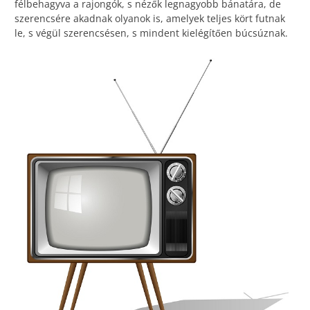
félbehagyva a rajongók, s nézők legnagyobb bánatára, de
szerencsére akadnak olyanok is, amelyek teljes kört futnak
le, s végül szerencsésen, s mindent kielégítően búcsúznak.