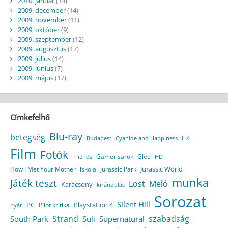
2010. január
(14)
2009. december
(14)
2009. november
(11)
2009. október
(9)
2009. szeptember
(12)
2009. augusztus
(17)
2009. július
(14)
2009. június
(7)
2009. május
(17)
Címkefelhő
Blu-ray
betegség
ER
Budapest
Cyanide and Happiness
Film
Fotók
Gamer sarok
Glee
HD
Friends
Jurassic World
How I Met Your Mother
iskola
Jurassic Park
munka
Játék teszt
Lost
Meló
Karácsony
kirándulás
Sorozat
Silent Hill
Playstation 4
PC
Pilot kritika
nyár
Strand
szabadság
South Park
Suli
Supernatural