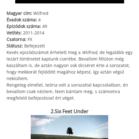
Magyar cím:
Wilfred
Évadok száma:
4
Epizódok száma:
49
Vetítés:
2011-2014
Csatorna:
FX
Státusz:
Befejezett
Kevés epizódszámot érhetett meg a
Wilfred,
de legalább egy
lezárt történetet kaptunk cserébe. Bevallom félúton még
kaszáltam is, de aztán nagyon sok dicséret érte a sorozatot,
hogy mekkorát fejlődött magához képest, így aztán végül
nekiültem.
Rengeteg elmélet, teória volt a sorozattal kapcsolatban, én
bevallom csak néztem. Nem bántam meg, s számomra
megfelelő befejezéssel ért véget.
2.Six Feet Under