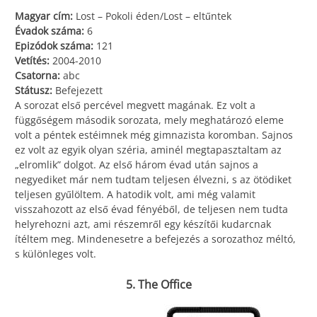
Magyar cím:
Lost – Pokoli éden/Lost – eltűntek
Évadok száma:
6
Epizódok száma:
121
Vetítés:
2004-2010
Csatorna:
abc
Státusz:
Befejezett
A sorozat első percével megvett magának. Ez volt a
függőségem második sorozata, mely meghatározó eleme
volt a péntek estéimnek még gimnazista koromban. Sajnos
ez volt az egyik olyan széria, aminél megtapasztaltam az
„elromlik” dolgot. Az első három évad után sajnos a
negyediket már nem tudtam teljesen élvezni, s az ötödiket
teljesen gyűlöltem. A hatodik volt, ami még valamit
visszahozott az első évad fényéből, de teljesen nem tudta
helyrehozni azt, ami részemről egy készítői kudarcnak
ítéltem meg. Mindenesetre a befejezés a sorozathoz méltó,
s különleges volt.
5. The Office