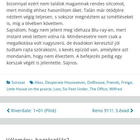
bizonnyal ezért nem találok magamnak rendes sitcomot,
mert mindig ehhez hasonlítom őket. Talán már ötödjére
néztem végig teljesen, s sokszor megnéztem az ismétléseket
is, míg a tévében követtem.
Sajnálom, hogy nem jelent meg idehaza Blu-ray-en, mert
instant vevő lettem volna rá. Mindenesetre nem csak a
megalkotása volt nagyszerű, de évadokon keresztül jól
tudtam rajta szórakozni, s kevés epizód van, amelyikre azt
mondanám, hogy nem élveztem. A befejezés pedig egy
korszak végét is jelentette. Sajnos.
Sorozat
Alias
,
Desperate Housewives
,
Dollhouse
,
Friends
,
Fringe
,
Little House on the prairie
,
Lost
,
Six Feet Under
,
The Office
,
Wilfred
Bejegyzés
Riverdale: 1×01 (Pilot)
Reno 911!: 3.évad
navigáció
Vélemény, hozzászólás?