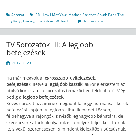
Sorozat
ER
,
How I Met Your Mother
,
Sorozat
,
South Park
,
The
Big Bang Theory
,
The X-files
,
Wilfred
Hozzászólok!
TV Sorozatok III: A legjobb
befejezések
2017.01.28.
Ha már megvolt a
legrosszabb kivitelezések,
befejezések
illetve a
legfájóbb kaszák,
akkor elérkeztem az
utolsó körre, ami a sorozatos témakörben feldobható. Még
pedig a
legjobb befejezések
.
Kevés sorozat az, aminek megadatik, hogy normális, s kerek
befejezést kapjon. A legtöbb elhullik menet közben,
félbehagyva a rajongók, s nézők legnagyobb bánatára, de
szerencsére akadnak olyanok is, amelyek teljes kört futnak
le, s végül szerencsésen, s mindent kielégítően búcsúznak.