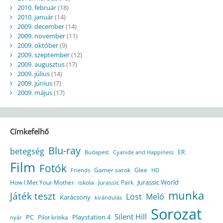
2010. február
(18)
2010. január
(14)
2009. december
(14)
2009. november
(11)
2009. október
(9)
2009. szeptember
(12)
2009. augusztus
(17)
2009. július
(14)
2009. június
(7)
2009. május
(17)
Címkefelhő
Blu-ray
betegség
ER
Budapest
Cyanide and Happiness
Film
Fotók
Gamer sarok
Glee
HD
Friends
Jurassic World
How I Met Your Mother
iskola
Jurassic Park
munka
Játék teszt
Lost
Meló
Karácsony
kirándulás
Sorozat
Silent Hill
Playstation 4
PC
Pilot kritika
nyár