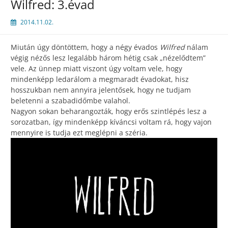
Wilfred: 3.évad
2014.11.02.
Miután úgy döntöttem, hogy a négy évados
Wilfred
nálam
végig nézős lesz legalább három hétig csak „nézelődtem”
vele. Az ünnep miatt viszont úgy voltam vele, hogy
mindenképp ledarálom a megmaradt évadokat, hisz
hosszukban nem annyira jelentősek, hogy ne tudjam
beletenni a szabadidőmbe valahol.
Nagyon sokan beharangozták, hogy erős szintlépés lesz a
sorozatban, így mindenképp kíváncsi voltam rá, hogy vajon
mennyire is tudja ezt meglépni a széria.