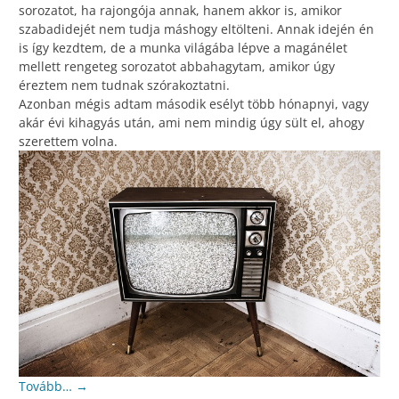
sorozatot, ha rajongója annak, hanem akkor is, amikor
szabadidejét nem tudja máshogy eltölteni. Annak idején én
is így kezdtem, de a munka világába lépve a magánélet
mellett rengeteg sorozatot abbahagytam, amikor úgy
éreztem nem tudnak szórakoztatni.
Azonban mégis adtam második esélyt több hónapnyi, vagy
akár évi kihagyás után, ami nem mindig úgy sült el, ahogy
szerettem volna.
Tovább…
→