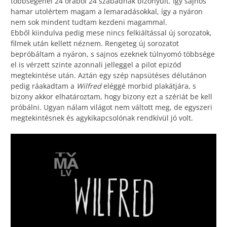
többségénél 24 órából 24 szabadnak bizonyult. Így sajnos
hamar utolértem magam a lemaradásokkal, így a nyáron
nem sok mindent tudtam kezdeni magammal.
Ebből kiindulva pedig mese nincs felkiáltással új sorozatok,
filmek után kellett néznem. Rengeteg új sorozatot
bepróbáltam a nyáron, s sajnos ezeknek túlnyomó többsége
el is vérzett szinte azonnali jelleggel a pilot epizód
megtekintése után. Aztán egy szép napsütéses délutánon
pedig ráakadtam a
Wilfred
eléggé morbid plakátjára, s
bizony akkor elhatároztam, hogy bizony ezt a szériát be kell
próbálni. Ugyan nálam világot nem váltott meg, de egyszeri
megtekintésnek és agykikapcsolónak rendkívül jó volt.