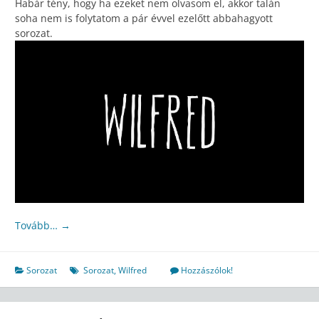
Habár tény, hogy ha ezeket nem olvasom el, akkor talán
soha nem is folytatom a pár évvel ezelőtt abbahagyott
sorozat.
Tovább…
→
Sorozat
Sorozat
,
Wilfred
Hozzászólok!