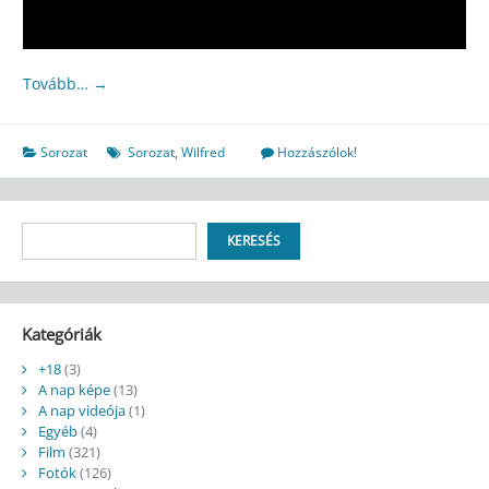
Tovább…
→
Sorozat
Sorozat
,
Wilfred
Hozzászólok!
Keresés
KERESÉS
Kategóriák
+18
(3)
A nap képe
(13)
A nap videója
(1)
Egyéb
(4)
Film
(321)
Fotók
(126)