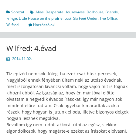
Sorozat
Alias
,
Desperate Housewives
,
Dollhouse
,
Friends
,
Fringe
,
Little House on the prairie
,
Lost
,
Six Feet Under
,
The Office
,
Wilfred
Hozzászólok!
Wilfred: 4.évad
2014.11.02.
Tíz epizód nem sok. főleg, ha ezek csak húsz percesek,
Nagyjából ennek fényében ültem neki az utolsó évadnak,
mert iszonyatosan kíváncsi voltam, hogy vajon mit is fognak
kihozni ebből. Az igazság az, hogy én már jóval előtte
olvastam a negyedik évados írásokat, így már nagyon sok
mindent előre tudtam. Csak ugyebár kimaradtak azok a
részek, hogy hogyan is jutunk el oda, illetve bizonyos dolgok
hogyan lesznek megoldva.
Bevallom így nem tudott akkorát ütni az egész, s ekkor
elgondolkozok, hogy megérte-e ezeket az írásokat elolvasni.