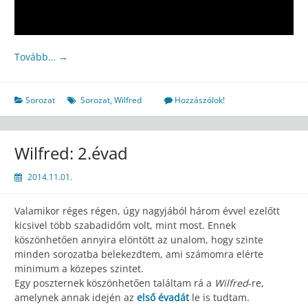
Tovább…
→
Sorozat
Sorozat
,
Wilfred
Hozzászólok!
Wilfred: 2.évad
2014.11.01.
Valamikor réges régen, úgy nagyjából három évvel ezelőtt
kicsivel több szabadidőm volt, mint most. Ennek
köszönhetően annyira elöntött az unalom, hogy szinte
minden sorozatba belekezdtem, ami számomra elérte
minimum a közepes szintet.
Egy poszternek köszönhetően találtam rá a
Wilfred
-re,
amelynek annak idején az
első évadát
le is tudtam.