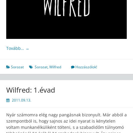
Tovább…
→
Sorozat
Sorozat
,
Wilfred
Hozzászólok!
Wilfred: 1.évad
2011.09.13.
Nyár számomra elég nagy pangásnak bizonyult. Már abból a
szempontból is, hogy sajnos az idei nyarat is kénytelen
voltam munkanélküliként tölteni, s a szabadidőm túlnyomó