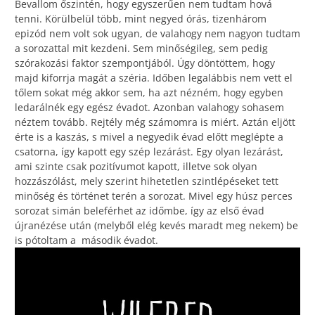
Bevallom őszintén, hogy egyszerűen nem tudtam hová
tenni. Körülbelül több, mint negyed órás, tizenhárom
epizód nem volt sok ugyan, de valahogy nem nagyon tudtam
a sorozattal mit kezdeni. Sem minőségileg, sem pedig
szórakozási faktor szempontjából. Úgy döntöttem, hogy
majd kiforrja magát a széria. Időben legalábbis nem vett el
tőlem sokat még akkor sem, ha azt nézném, hogy egyben
ledarálnék egy egész évadot. Azonban valahogy sohasem
néztem tovább. Rejtély még számomra is miért. Aztán eljött
érte is a kaszás, s mivel a negyedik évad előtt meglépte a
csatorna, így kapott egy szép lezárást. Egy olyan lezárást,
ami szinte csak pozitívumot kapott, illetve sok olyan
hozzászólást, mely szerint hihetetlen szintlépéseket tett
minőség és történet terén a sorozat. Mivel egy húsz perces
sorozat simán beleférhet az időmbe, így az első évad
újranézése után (melyből elég kevés maradt meg nekem) be
is pótoltam a második évadot.