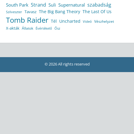
Strand
szabadság
South Park
Suli
Supernatural
The Big Bang Theory
The Last Of Us
Tavasz
Szilveszter
Tomb Raider
Tél
Uncharted
Vészhelyzet
Videó
X-akták
Állatok
Évértékelő
Ősz
© 2026 All rights reserved