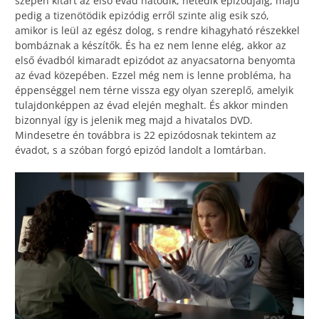
szépen kitart az első évad hatodik, hetedik epizódjáig, majd
pedig a tizenötödik epizódig erről szinte alig esik szó,
amikor is leül az egész dolog, s rendre kihagyható részekkel
bombáznak a készítők. És ha ez nem lenne elég, akkor az
első évadból kimaradt epizódot az anyacsatorna benyomta
az évad közepében. Ezzel még nem is lenne probléma, ha
éppenséggel nem térne vissza egy olyan szereplő, amelyik
tulajdonképpen az évad elején meghalt. És akkor minden
bizonnyal így is jelenik meg majd a hivatalos DVD.
Mindesetre én továbbra is 22 epizódosnak tekintem az
évadot, s a szóban forgó epizód landolt a lomtárban.