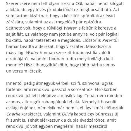
Szerencsére nem lett olyan rossz a CGI, habár néhol kilógott
a lóláb, de egy tévés produkciónál ez megbocsájtható. Azt
sem tartom kizártnak, hogy a készítők spóroltak az évad
zárására, valamint az azt megelőző pár epizódra.
Sejthető volt, hogy a túlvilági
Walter
is feltűnik keresve a
saját fiát. Ez valahogy nem jött be annyira, volt pár logikai
buktató, habár tetszett ez a megoldás. Először is
Peter
túl
hamar beadta a derekát, hogy visszatér. Másodszor a
másvilági
Walter
honnan szerzett tudomást fia valódi
elrablójáról, valamint honnan tudta melyik világba kell
mennie? Hisz elhangzik később, hogy több párhuzamos
univerzum létezik.
Innentől pedig átmegyük vérbeli sci-fi, színvonal ugrás
történik, ami rendkívül passzol a sorozathoz. Első körben
rendkívül jól lett felépítve a másik világ. Tehát nem minden
azonos, alteregók rohangálnak fel alá. Némelyik hasonlít
evilági énjéhez, némelyik már nem is él. Így ismét előhozták
Charlie
karakterét, valamint
Olivia
kapott egy bűnrossz új
frizurát is. Tehát elérkeztünk a dupla évadzáróhoz, amit
rendkívül jó volt egyben megnézni, habár messziről