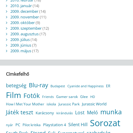
2010. január
(14)
2009. december
(14)
2009. november
(11)
2009. október
(9)
2009. szeptember
(12)
2009. augusztus
(17)
2009. július
(14)
2009. június
(7)
2009. május
(17)
Címkefelhő
Blu-ray
betegség
ER
Budapest
Cyanide and Happiness
Film
Fotók
Gamer sarok
Glee
HD
Friends
Jurassic World
How I Met Your Mother
iskola
Jurassic Park
munka
Játék teszt
Lost
Meló
Karácsony
kirándulás
Sorozat
Silent Hill
Playstation 4
PC
Pilot kritika
nyár
Strand
szabadság
South Park
Suli
Supernatural