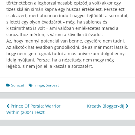
történetében a legborzalmasabb epizódja volt) akkor egy
tizes skálán simán kapna egy huszas értékelést. Persze ezt
csak azért, mert ahonnan indult nagyot fejlődött a sorozatot,
s letett egy olyan évadzárót – még, ha sablonos és
kiszámítható is volt – ami valóban emlékezetes marad a
sorozathoz mérten, s várom a következő évadot.
Az, hogy mennyi potenciál van benne, egyelőre nem tudni.
Az alkotók hat évadban gondolkodni, de az már most látszik,
hogy nem igen fognak tudni a más univerzum-dolgot ennyi
ideig nyújtani. Persze, ha a nézettség nem megy még
lejjebb, s nem jön el a kaszás a sorozatért.
Sorozat
Fringe
,
Sorozat
Bejegyzés
Prince Of Persia: Warrior
Kreatív Blogger-díj
Within (2004) Teszt
navigáció