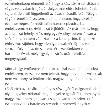
Az mindenképp elmondható, hogy a készítők kreativitása is
véges volt, valamint jó pár dolgot már előre lehetett látni,
sejteni, de ettől függetlenül az évad második felét (főleg a
végét) remekül élveztem, s elmondhatom, hogy az első
évadhoz képest (amiből talán három epizódra, ha
emlékszem), rendkívül sokat fejlődött. Az már biztos, hogy
az alapokat lehelyezték, még egy évadnyi potenciál van a
szériában, ha nem változtatnak a koncepción. De persze
ehhez hozzájöhet, hogy idén igen csak kérdőjeles volt a
sorozat folytatása, de szerencsére zsebünkben van a
harmadik évad, mely egy ilyen zárás után rendkívül
megnyugtató.
Mint ahogy említettem fentebb az első évadból nem sokra
emlékszem. Persze ez nem jelenti, hogy borzalmas volt, csak
nem volt annyira lebilincselő, magával ragadó, mint az idei
évad.
Főhőseink az FBI áltudományos részlegénél dolgoznak, ahol
olyan ügyeket oldanak meg, melyekre igazából tudományos
magyarázat nem igen van. És igen, van itt minden. Első
évadban voltak hatalmas rovarok, emberevő lények és