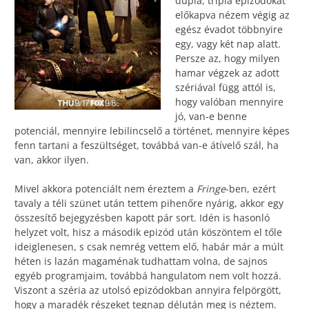
dupla, tripla epizódokat
előkapva nézem végig az
egész évadot többnyire
egy, vagy két nap alatt.
Persze az, hogy milyen
hamar végzek az adott
szériával függ attól is,
hogy valóban mennyire
jó, van-e benne
potenciál, mennyire lebilincselő a történet, mennyire képes
fenn tartani a feszültséget, továbbá van-e átívelő szál, ha
van, akkor ilyen.
Mivel akkora potenciált nem éreztem a
Fringe
-ben, ezért
tavaly a téli szünet után tettem pihenőre nyárig, akkor egy
összesítő bejegyzésben kapott pár sort. Idén is hasonló
helyzet volt, hisz a második epizód után köszöntem el tőle
ideiglenesen, s csak nemrég vettem elő, habár már a múlt
héten is lazán magaménak tudhattam volna, de sajnos
egyéb programjaim, továbbá hangulatom nem volt hozzá.
Viszont a széria az utolsó epizódokban annyira felpörgött,
hogy a maradék részeket tegnap délután meg is néztem.