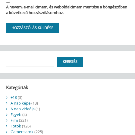
A nevem, e-mail címem, és weboldalcímem mentése a böngészőben
a következő hozzászólásomhoz.
Keresés
KERESÉS
Kategóriák
+18
(3)
A nap képe
(13)
A nap videója
(1)
Egyéb
(4)
Film
(321)
Fotók
(126)
Gamer sarok
(225)