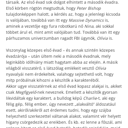
társaik. Az első évad sok dolgot elhintett a második évadra.
Első körben rögtön megtudtuk, hogy
Peter Bishop
tulajdonképpen halott, a kérdés az, hogy a jelenlegi kicsoda
is valójában, továbbá van itt egy
Massive Dynamics
is,
aminek a vezetője egy fura robotkarú nő
Nina
, aki sokkal
többet árul el, mint amit valójában tud. Továbbá van itt egy
párhuzamos univerzumban ragadt FBI ügynök,
Olívia
is.
Viszonylag közepes első évad – és annak szintén közepes
évadzárója – után ültem neki a második évadnak, mely
leginkább időhiány miatt hagytam abba az elején. A másik
világból visszatérő, s látszólag emlékeit vesztő
Olívia
nyavalyái nem érdekeltek, valahogy sejtethető volt, hogy
mitp próbálnak kihozni a készítők a karakteréből.
Akkor ugye visszatérnek az első évad kopasz alakjai is, akiket
csak
Megfigyelő
-nek neveznek. Emellett a készítők gyorsan
likvidáltak egy karaktert, a bulldog képű
Charlie
-t, aki egy
félig gép, félig ember, úgy nevezett „alakváltó” áldozatául
esett, akiről/akikről azt érdemes tudni, hogy egy szájba
helyezhető szerkezettel váltanak alakot, valamint vér helyett
hígany csörgedezik az ereikben. És kb. ez lenne a főszál, ami