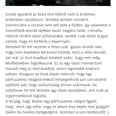
Szóval igazából az évad első feléről nem is érdemes
érdemben nyilatkozni, fentebb leírtam mindent.
Szerencsére a sorozat nem állt bele a földbe, így valamikor a
tizenötödik epizód tájékán lazán magára talált, s kínálta
nekünk rendre olyan pillanatokat, amikor csak tátott szájjal
néztük, hogy mi történik a képernyőn.
Remekül fel lett vezetve a
Peter
-szál. Igazán örülök neki,
hogy nem évadokon keresztül húzták, mint a rétes tésztát.
Azt már az első évadban lehetett tudni, hogy vele még
későbbiekben foglalkozunk. Ez az egy olyan momentum
maradt meg az első évadból, amire leginkább kíváncsi
voltam. Ahogyan az évad elején kiderült, hogy egy
párhuzamos világból érkező fenyegetésről van szó valahol
sejthető volt, hogy valószínűleg onnan származik. De
tudatosan fel lett vezetbe egy olyan epizódban, ami csak az
ő gyermekkorát taglalta.
A lényeg, hogy
Walter
egy párhuzamos világot figyelt
meg, mert úgy vélte, hogy az ottani énje képes lesz gyógyírt
találni fia halálos betegségére. Azonban a sors közbeszólt, s