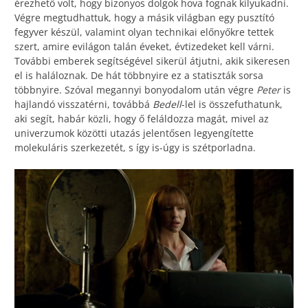
érezhető volt, hogy bizonyos dolgok hova fognak kilyukadni.
Végre megtudhattuk, hogy a másik világban egy pusztító
fegyver készül, valamint olyan technikai előnyőkre tettek
szert, amire evilágon talán éveket, évtizedeket kell várni.
További emberek segítségével sikerül átjutni, akik sikeresen
el is haláloznak. De hát többnyire ez a statiszták sorsa
többnyire. Szóval megannyi bonyodalom után végre
Peter
is
hajlandó visszatérni, továbbá
Bedell
-lel is összefuthatunk,
aki segít, habár közli, hogy ő feláldozza magát, mivel az
univerzumok közötti utazás jelentősen legyengítette
molekuláris szerkezetét, s így is-úgy is szétporladna.