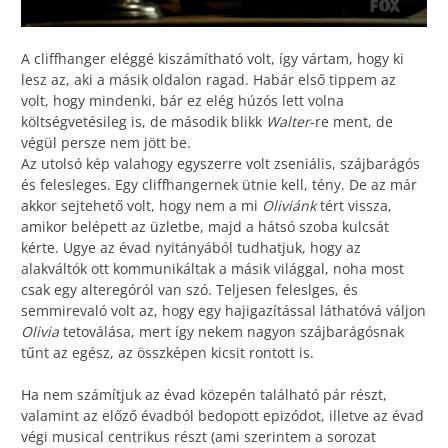
A cliffhanger eléggé kiszámítható volt, így vártam, hogy ki
lesz az, aki a másik oldalon ragad. Habár első tippem az
volt, hogy mindenki, bár ez elég húzós lett volna
költségvetésileg is, de második blikk
Walter
-re ment, de
végül persze nem jött be.
Az utolsó kép valahogy egyszerre volt zseniális, szájbarágós
és felesleges. Egy cliffhangernek ütnie kell, tény. De az már
akkor sejtehető volt, hogy nem a mi
Oliviánk
tért vissza,
amikor belépett az üzletbe, majd a hátsó szoba kulcsát
kérte. Ugye az évad nyitányából tudhatjuk, hogy az
alakváltók ott kommunikáltak a másik világgal, noha most
csak egy alteregóról van szó. Teljesen feleslges, és
semmirevaló volt az, hogy egy hajigazítással láthatóvá váljon
Olivia
tetoválása, mert így nekem nagyon szájbarágósnak
tűnt az egész, az összképen kicsit rontott is.
Ha nem számítjuk az évad közepén található pár részt,
valamint az előző évadból bedopott epizódot, illetve az évad
végi musical centrikus részt (ami szerintem a sorozat