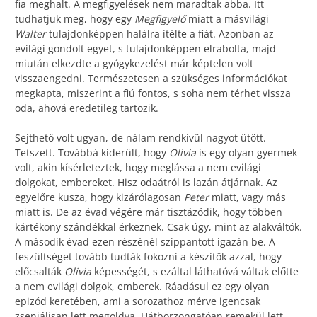
fia meghalt. A megfigyelések nem maradtak abba. Itt
tudhatjuk meg, hogy egy
Megfigyelő
miatt a másvilági
Walter
tulajdonképpen halálra ítélte a fiát. Azonban az
evilági gondolt egyet, s tulajdonképpen elrabolta, majd
miután elkezdte a gyógykezelést már képtelen volt
visszaengedni. Természetesen a szükséges információkat
megkapta, miszerint a fiú fontos, s soha nem térhet vissza
oda, ahová eredetileg tartozik.
Sejthető volt ugyan, de nálam rendkívül nagyot ütött.
Tetszett. Továbbá kiderült, hogy
Olivia
is egy olyan gyermek
volt, akin kísérleteztek, hogy meglássa a nem evilági
dolgokat, embereket. Hisz odaátról is lazán átjárnak. Az
egyelőre kusza, hogy kizárólagosan
Peter
miatt, vagy más
miatt is. De az évad végére már tisztázódik, hogy többen
kártékony szándékkal érkeznek. Csak úgy, mint az alakváltók.
A második évad ezen részénél szippantott igazán be. A
feszültséget tovább tudták fokozni a készítők azzal, hogy
előcsalták
Olivia
képességét, s ezáltal láthatóvá váltak előtte
a nem evilági dolgok, emberek. Ráadásul ez egy olyan
epizód keretében, ami a sorozathoz mérve igencsak
zseniálisan lett megoldva. Hátborzongatóan remekül lett