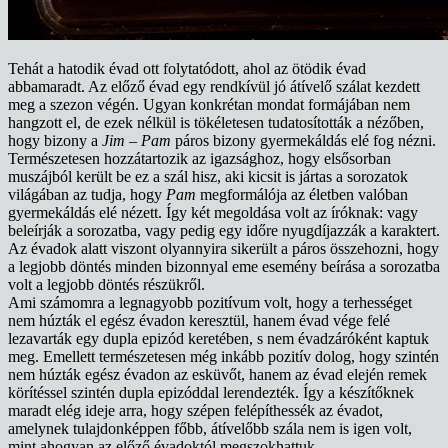
Tehát a hatodik évad ott folytatódott, ahol az ötödik évad
abbamaradt. Az előző évad egy rendkívül jó átívelő szálat kezdett
meg a szezon végén. Ugyan konkrétan mondat formájában nem
hangzott el, de ezek nélkül is tökéletesen tudatosították a nézőben,
hogy bizony a
Jim – Pam
páros bizony gyermekáldás elé fog nézni.
Természetesen hozzátartozik az igazsághoz, hogy elsősorban
muszájból került be ez a szál hisz, aki kicsit is jártas a sorozatok
világában az tudja, hogy
Pam
megformálója az életben valóban
gyermekáldás elé nézett. Így két megoldása volt az íróknak: vagy
beleírják a sorozatba, vagy pedig egy időre nyugdíjazzák a karaktert.
Az évadok alatt viszont olyannyira sikerült a páros összehozni, hogy
a legjobb döntés minden bizonnyal eme esemény beírása a sorozatba
volt a legjobb döntés részükről.
Ami számomra a legnagyobb pozitívum volt, hogy a terhességet
nem húzták el egész évadon keresztül, hanem évad vége felé
lezavarták egy dupla epizód keretében, s nem évadzáróként kaptuk
meg. Emellett természetesen még inkább pozitív dolog, hogy szintén
nem húzták egész évadon az esküvőt, hanem az évad elején remek
körítéssel szintén dupla epizóddal lerendezték. Így a készítőknek
maradt elég ideje arra, hogy szépen felépíthessék az évadot,
amelynek tulajdonképpen főbb, átívelőbb szála nem is igen volt,
mint ahogyan az előző évadoktól megszokhattuk.