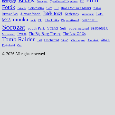
Film
Blu-ray
betegség
ER
Budapest
Cyanide and Happiness
Fotók
Glee
How I Met Your Mother
iskola
Gamer sarok
HD
Friends
Játék teszt
Lost
Jurassic World
Jurassic Park
Karácsony
kirándulás
munka
Meló
Silent Hill
PC
Pilot kritika
Playstation 4
nyár
Sorozat
South Park
Strand
Suli
szabadság
Supernatural
The Last Of Us
Tavasz
The Big Bang Theory
Szilveszter
Tomb Raider
Uncharted
Tél
Vészhelyzet
X-akták
Állatok
Videó
Évértékelő
Ősz
© 2026 All rights reserved