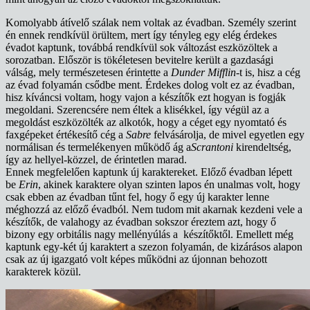
Komolyabb átívelő szálak nem voltak az évadban. Személy szerint
én ennek rendkívül örültem, mert így tényleg egy elég érdekes
évadot kaptunk, továbbá rendkívül sok változást eszközöltek a
sorozatban. Először is tökéletesen bevitelre került a gazdasági
válság, mely természetesen érintette a
Dunder Mifflin
-t is, hisz a cég
az évad folyamán csődbe ment. Érdekes dolog volt ez az évadban,
hisz kíváncsi voltam, hogy vajon a készítők ezt hogyan is fogják
megoldani. Szerencsére nem éltek a klisékkel, így végül az a
megoldást eszközölték az alkotók, hogy a céget egy nyomtató és
faxgépeket értékesítő cég a
Sabre
felvásárolja, de mivel egyetlen egy
normálisan és termelékenyen működő ág a
Scrantoni
kirendeltség,
így az hellyel-közzel, de érintetlen marad.
Ennek megfelelően kaptunk új karaktereket. Előző évadban lépett
be
Erin
, akinek karaktere olyan szinten lapos én unalmas volt, hogy
csak ebben az évadban tűnt fel, hogy ő egy új karakter lenne
méghozzá az előző évadból. Nem tudom mit akarnak kezdeni vele a
készítők, de valahogy az évadban sokszor éreztem azt, hogy ő
bizony egy orbitális nagy mellényúlás a készítőktől. Emellett még
kaptunk egy-két új karaktert a szezon folyamán, de kizárásos alapon
csak az új igazgató volt képes működni az újonnan behozott
karakterek közül.