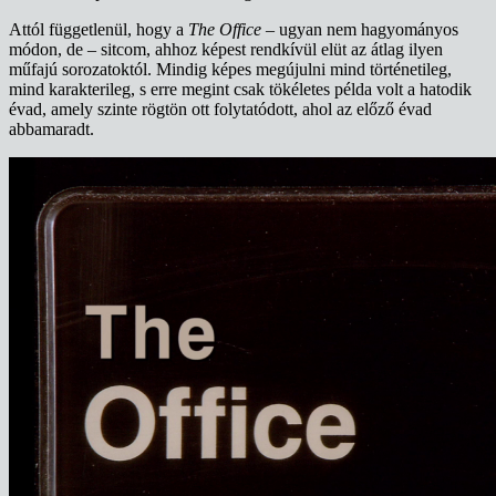
Attól függetlenül, hogy a
The Office
– ugyan nem hagyományos
módon, de – sitcom, ahhoz képest rendkívül elüt az átlag ilyen
műfajú sorozatoktól. Mindig képes megújulni mind történetileg,
mind karakterileg, s erre megint csak tökéletes példa volt a hatodik
évad, amely szinte rögtön ott folytatódott, ahol az előző évad
abbamaradt.