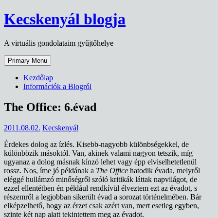
Skip
Kecskenyál blogja
to
content
A virtuális gondolataim gyűjtőhelye
Primary Menu
Kezdőlap
Információk a Blogról
The Office: 6.évad
2011.08.02.
Kecskenyál
Érdekes dolog az ízlés. Kisebb-nagyobb különbségekkel, de
különbözik másoktól. Van, akinek valami nagyon tetszik, míg
ugyanaz a dolog másnak kínzó lehet vagy épp elviselhetetlenül
rossz. Nos, íme jó példának a
The Office
hatodik évada, melyről
eléggé hullámzó minőségről szóló kritikák láttak napvilágot, de
ezzel ellentétben én például rendkívül élveztem ezt az évadot, s
részemről a legjobban sikerült évad a sorozat történelmében. Bár
elképzelhető, hogy az érzet csak azért van, mert esetleg egyben,
szinte két nap alatt tekintettem meg az évadot.