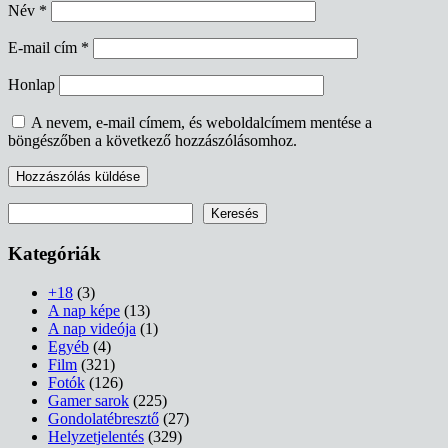
Név
*
E-mail cím
*
Honlap
A nevem, e-mail címem, és weboldalcímem mentése a
böngészőben a következő hozzászólásomhoz.
Keresés
Keresés
Kategóriák
+18
(3)
A nap képe
(13)
A nap videója
(1)
Egyéb
(4)
Film
(321)
Fotók
(126)
Gamer sarok
(225)
Gondolatébresztő
(27)
Helyzetjelentés
(329)