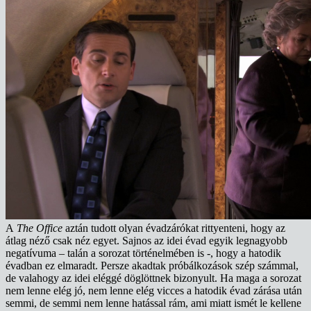
A
The Office
aztán tudott olyan évadzárókat rittyenteni, hogy az
átlag néző csak néz egyet. Sajnos az idei évad egyik legnagyobb
negatívuma – talán a sorozat történelmében is -, hogy a hatodik
évadban ez elmaradt. Persze akadtak próbálkozások szép számmal,
de valahogy az idei eléggé döglöttnek bizonyult. Ha maga a sorozat
nem lenne elég jó, nem lenne elég vicces a hatodik évad zárása után
semmi, de semmi nem lenne hatással rám, ami miatt ismét le kellene