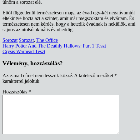
ülnöm a sorozat elé.
Ettől függetlenül természetesen maga az évad egy-két negatívumtól
eltekintve hozta azt a szintet, amit már megszoktam és elvártam. És
természetesen nem kérdés, hogy a hetedik évadnak is nekiülök, ami
sajnos az utolsó aktuális évad eddig.
Sorozat
Sorozat
,
The Office
Bejegyzés
Harry Potter And The Deathly Hallows: Part 1 Teszt
Crysis Warhead Teszt
navigáció
Vélemény, hozzászólás?
Az e-mail címet nem tesszük közzé.
A kötelező mezőket
*
karakterrel jelöltük
Hozzászólás
*