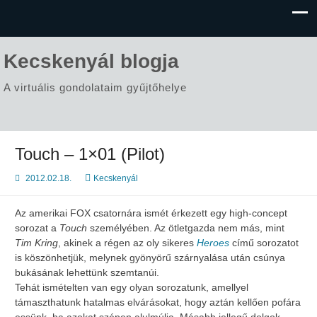
Kecskenyál blogja
A virtuális gondolataim gyűjtőhelye
Touch – 1×01 (Pilot)
2012.02.18.
Kecskenyál
Az amerikai FOX csatornára ismét érkezett egy high-concept
sorozat a
Touch
személyében. Az ötletgazda nem más, mint
Tim Kring
, akinek a régen az oly sikeres
Heroes
című sorozatot
is köszönhetjük, melynek gyönyörű szárnyalása után csúnya
bukásának lehettünk szemtanúi.
Tehát ismételten van egy olyan sorozatunk, amellyel
támaszthatunk hatalmas elvárásokat, hogy aztán kellően pofára