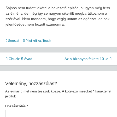
Sajnos nem tudott lekötni a bevezető epizód, s ugyan még friss
az élmény, de még így se nagyon sikerült megbarátkoznom a
szériával. Nem mondom, hogy végig untam az egészet, de sok
jelentőséget nem hozott számomra.
Sorozat
Pilot kritika
,
Touch
Bejegyzés
Chuck: 5.évad
Az a bizonyos fekete 10.-e
navigáció
Vélemény, hozzászólás?
Az e-mail címet nem tesszük közzé.
A kötelező mezőket
*
karakterrel
jelöltük
Hozzászólás
*