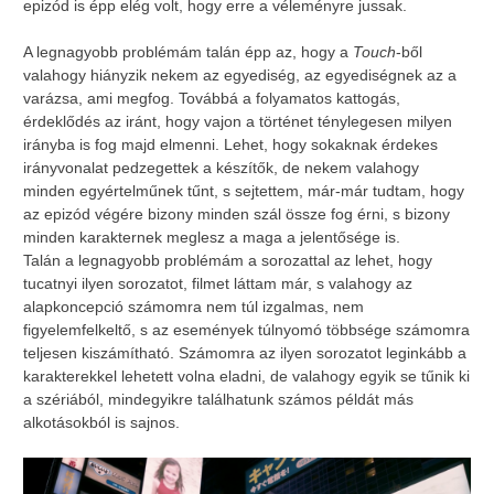
epizód is épp elég volt, hogy erre a véleményre jussak.
A legnagyobb problémám talán épp az, hogy a
Touch
-ből
valahogy hiányzik nekem az egyediség, az egyediségnek az a
varázsa, ami megfog. Továbbá a folyamatos kattogás,
érdeklődés az iránt, hogy vajon a történet ténylegesen milyen
irányba is fog majd elmenni. Lehet, hogy sokaknak érdekes
irányvonalat pedzegettek a készítők, de nekem valahogy
minden egyértelműnek tűnt, s sejtettem, már-már tudtam, hogy
az epizód végére bizony minden szál össze fog érni, s bizony
minden karakternek meglesz a maga a jelentősége is.
Talán a legnagyobb problémám a sorozattal az lehet, hogy
tucatnyi ilyen sorozatot, filmet láttam már, s valahogy az
alapkoncepció számomra nem túl izgalmas, nem
figyelemfelkeltő, s az események túlnyomó többsége számomra
teljesen kiszámítható. Számomra az ilyen sorozatot leginkább a
karakterekkel lehetett volna eladni, de valahogy egyik se tűnik ki
a szériából, mindegyikre találhatunk számos példát más
alkotásokból is sajnos.