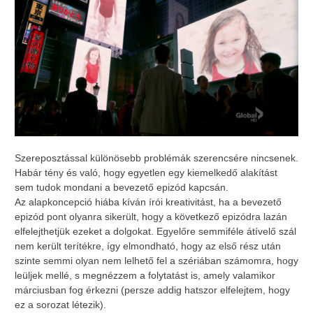
Szereposztással különösebb problémák szerencsére nincsenek.
Habár tény és való, hogy egyetlen egy kiemelkedő alakítást
sem tudok mondani a bevezető epizód kapcsán.
Az alapkoncepció hiába kíván írói kreativitást, ha a bevezető
epizód pont olyanra sikerült, hogy a következő epizódra lazán
elfelejthetjük ezeket a dolgokat. Egyelőre semmiféle átívelő szál
nem került terítékre, így elmondható, hogy az első rész után
szinte semmi olyan nem lelhető fel a szériában számomra, hogy
leüljek mellé, s megnézzem a folytatást is, amely valamikor
márciusban fog érkezni (persze addig hatszor elfelejtem, hogy
ez a sorozat létezik).