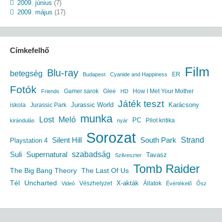
2009. június
(7)
2009. május
(17)
Címkefelhő
Film
Blu-ray
betegség
ER
Budapest
Cyanide and Happiness
Fotók
Gamer sarok
Glee
How I Met Your Mother
Friends
HD
Játék teszt
Jurassic World
iskola
Jurassic Park
Karácsony
munka
Lost
Meló
PC
Pilot kritika
kirándulás
nyár
Sorozat
South Park
Strand
Silent Hill
Playstation 4
szabadság
Suli
Supernatural
Tavasz
Szilveszter
Tomb Raider
The Big Bang Theory
The Last Of Us
Uncharted
Tél
X-akták
Vészhelyzet
Állatok
Videó
Évértékelő
Ősz