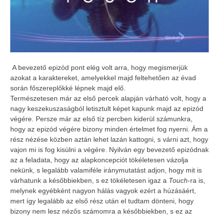
A bevezető epizód pont elég volt arra, hogy megismerjük
azokat a karaktereket, amelyekkel majd feltehetően az évad
során főszereplőkké lépnek majd elő.
Természetesen már az első percek alapján várható volt, hogy a
nagy keszekuszaságból letisztult képet kapunk majd az epizód
végére. Persze már az első tíz percben kiderül számunkra,
hogy az epizód végére bizony minden értelmet fog nyerni. Ám a
rész nézése közben aztán lehet lazán kattogni, s várni azt, hogy
vajon mi is fog kisülni a végére. Nyilván egy bevezető epizódnak
az a feladata, hogy az alapkoncepciót tökéletesen vázolja
nekünk, s legalább valamiféle iránymutatást adjon, hogy mit is
várhatunk a későbbiekben, s ez tökéletesen igaz a
Touch
-ra is,
melynek egyébként nagyon hálás vagyok ezért a húzásáért,
mert így legalább az első rész után el tudtam dönteni, hogy
bizony nem lesz nézős számomra a későbbiekben, s ez az