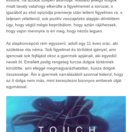
essünk, ha azokat szépen alulmúlja. Másabb jellegű dolgok
miatt tavaly valahogy elkerülte a figyelmemet a sorozat, s
igazából az első epizódja premierje után lettem figyelmes rá, s
teljesen véletlenül, sok pozitív visszajelzés alapján döntöttem
úgy, hogy végül mégis bepróbálom, hogy aztán rájöhessek,
hogy vajon mennyire is éri meg, hogy nézős legyen.
Az alapkoncepció rém egyszerű: adott egy 11 éves srác, aki
születése óta néma. Sok figyelmet és törődést igényel, ami
igencsak sok fejfájást okoz a gyermek apjának, aki egyedül
neveli őt. Emellett pedig rengeteg furcsa dolgok történnek
körülötte, ami eléggé megmagyarázhatatlan, kusza dolgok
összessége. Ám a gyermek narrálásából azonnal kiderül, hogy
az ő dolga nem más, mint keresztezni bizonyos emberek útját
egymással.