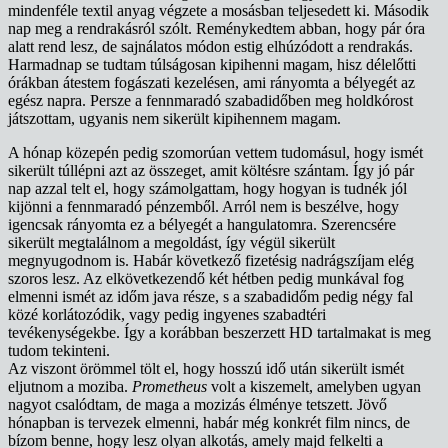
mindenféle textil anyag végzete a mosásban teljesedett ki. Második
nap meg a rendrakásról szólt. Reménykedtem abban, hogy pár óra
alatt rend lesz, de sajnálatos módon estig elhúzódott a rendrakás.
Harmadnap se tudtam túlságosan kipihenni magam, hisz délelőtti
órákban átestem fogászati kezelésen, ami rányomta a bélyegét az
egész napra. Persze a fennmaradó szabadidőben meg holdkórost
játszottam, ugyanis nem sikerült kipihennem magam.
A hónap közepén pedig szomorúan vettem tudomásul, hogy ismét
sikerült túllépni azt az összeget, amit költésre szántam. Így jó pár
nap azzal telt el, hogy számolgattam, hogy hogyan is tudnék jól
kijönni a fennmaradó pénzemből. Arról nem is beszélve, hogy
igencsak rányomta ez a bélyegét a hangulatomra. Szerencsére
sikerült megtalálnom a megoldást, így végül sikerült
megnyugodnom is. Habár következő fizetésig nadrágszíjam elég
szoros lesz. Az elkövetkezendő két hétben pedig munkával fog
elmenni ismét az időm java része, s a szabadidőm pedig négy fal
közé korlátozódik, vagy pedig ingyenes szabadtéri
tevékenységekbe. Így a korábban beszerzett HD tartalmakat is meg
tudom tekinteni.
Az viszont örömmel tölt el, hogy hosszú idő után sikerült ismét
eljutnom a moziba.
Prometheus
volt a kiszemelt, amelyben ugyan
nagyot csalódtam, de maga a mozizás élménye tetszett. Jövő
hónapban is tervezek elmenni, habár még konkrét film nincs, de
bízom benne, hogy lesz olyan alkotás, amely majd felkelti a