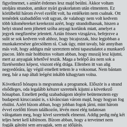
figyelmemet, s amiért érdemes lesz majd beülni. Akkor voltam
utoljára strandon, amikor nyári gyakorlatom után elmentem. Ez
körülbelül három évvel ezelőtt volt, ha emlékeim nem csalnak. Ott
temérdek szabadidőm volt ugyan, de valahogy nem volt kedvem
több kilométereket kerekezni azért, hogy strandolhassak, hiszen a
helyi strand nem jöhetett szóba anyagi korlátok miatt, amelyet a
jegyek megfizetése jelentett. Aztán frissen vizsgázva, befejezve a
sulit se sok kedvem volt ahhoz, hogy bicajozzak, hisz legjobban a
munkakeresésre görcsöltem rá. Csak úgy, mint tavaly, bár annyiban
más volt, hogy addigra már szereztem némi tapasztalatot a munkaerő
piacon. Idén már holtbiztos voltam abban, hogy muszáj lesz kijutni,
mert az anyagiak lehetővé teszik. Maga a belépő ára nem sok a
fizetésemhez képest, viszont elég drága. Ellenben itt van alig
negyedórára, így végül emellett tettem le a voksomat. Nem bántam
meg, bár a nap általi leégést inkább kihagytam volna.
Következő hónapra is megvannak a programok. Először is a strand
elsődleges, oda legalább kétszer szeretnék kijutni a következő
hónapban. Emellett pedig szabadságom idejére beütemeztem egy
budapesti kiruccanást is, s kíváncsian várom majd, hogy hogyan fog
elsülni. Azért bízom abban, hogy jobban fogok járni, mint három
évvel ezelőtti fórum találkozón, lévén most elég tudatosan
válogattam meg, hogy kivel szeretnék elmenni. Addig pedig még két
teljes hetet kell kibírnom. Bízom abban, hogy a terveimet nem
fogják gátolni sem anyagiak, sem az időjárás.