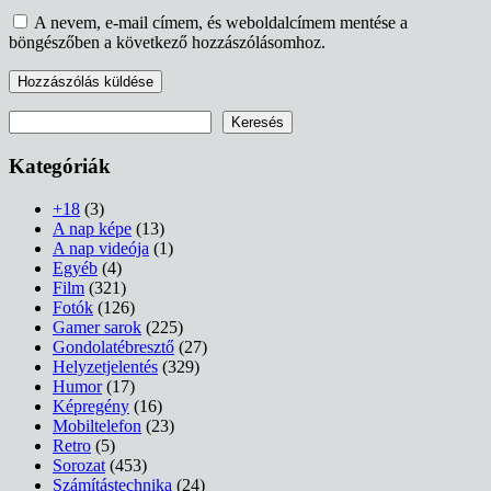
A nevem, e-mail címem, és weboldalcímem mentése a
böngészőben a következő hozzászólásomhoz.
Keresés
Keresés
Kategóriák
+18
(3)
A nap képe
(13)
A nap videója
(1)
Egyéb
(4)
Film
(321)
Fotók
(126)
Gamer sarok
(225)
Gondolatébresztő
(27)
Helyzetjelentés
(329)
Humor
(17)
Képregény
(16)
Mobiltelefon
(23)
Retro
(5)
Sorozat
(453)
Számítástechnika
(24)