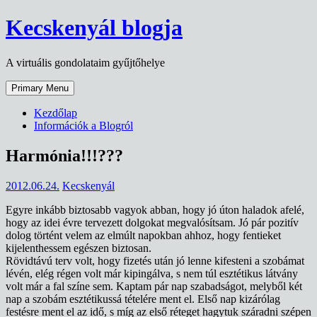
Skip
Kecskenyál blogja
to
content
A virtuális gondolataim gyűjtőhelye
Primary Menu
Kezdőlap
Információk a Blogról
Harmónia!!!???
2012.06.24.
Kecskenyál
Egyre inkább biztosabb vagyok abban, hogy jó úton haladok afelé,
hogy az idei évre tervezett dolgokat megvalósítsam. Jó pár pozitív
dolog történt velem az elmúlt napokban ahhoz, hogy fentieket
kijelenthessem egészen biztosan.
Rövidtávú terv volt, hogy fizetés után jó lenne kifesteni a szobámat
lévén, elég régen volt már kipingálva, s nem túl esztétikus látvány
volt már a fal színe sem. Kaptam pár nap szabadságot, melyből két
nap a szobám esztétikussá tételére ment el. Első nap kizárólag
festésre ment el az idő, s míg az első réteget hagytuk száradni szépen