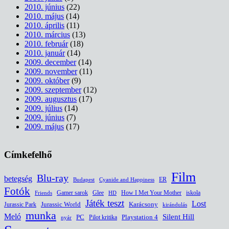
2010. június
(22)
2010. május
(14)
2010. április
(11)
2010. március
(13)
2010. február
(18)
2010. január
(14)
2009. december
(14)
2009. november
(11)
2009. október
(9)
2009. szeptember
(12)
2009. augusztus
(17)
2009. július
(14)
2009. június
(7)
2009. május
(17)
Címkefelhő
Film
Blu-ray
betegség
ER
Budapest
Cyanide and Happiness
Fotók
Glee
How I Met Your Mother
iskola
Gamer sarok
HD
Friends
Játék teszt
Lost
Jurassic World
Jurassic Park
Karácsony
kirándulás
munka
Meló
Silent Hill
PC
Pilot kritika
Playstation 4
nyár