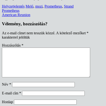
Helyzetjelentés
Meló
,
mozi
,
Prometheus
,
Strand
Bejegyzés
Prometheus
American Reunion
navigáció
Vélemény, hozzászólás?
Az e-mail címet nem tesszük közzé.
A kötelező mezőket
*
karakterrel jelöltük
Hozzászólás
*
Név
*
E-mail cím
*
Honlap