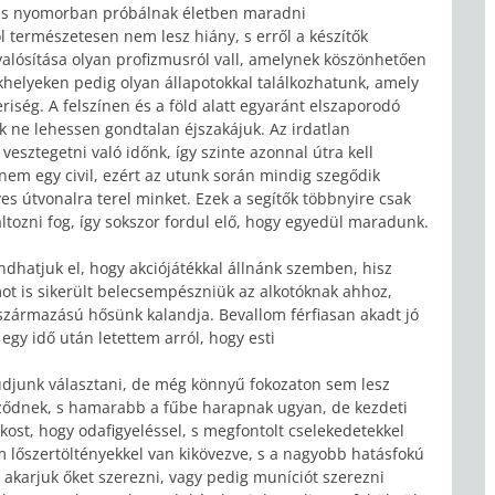
n és nyomorban próbálnak életben maradni
természetesen nem lesz hiány, s erről a készítők
alósítása olyan profizmusról vall, amelynek köszönhetően
khelyeken pedig olyan állapotokkal találkozhatunk, amely
eriség. A felszínen és a föld alatt egyaránt elszaporodó
 ne lehessen gondtalan éjszakájuk. Az irdatlan
 vesztegetni való időnk, így szinte azonnal útra kell
em egy civil, ezért az utunk során mindig szegődik
yes útvonalra terel minket. Ezek a segítők többnyire csak
áltozni fog, így sokszor fordul elő, hogy egyedül maradunk.
dhatjuk el, hogy akciójátékkal állnánk szemben, hisz
t is sikerült belecsempészniük az alkotóknak ahhoz,
z származású hősünk
kalandja. Bevallom férfiasan akadt jó
egy idő után letettem arról, hogy esti
tudjunk választani, de még könnyű fokozaton sem lesz
bződnek, s hamarabb a fűbe harapnak ugyan, de kezdeti
ost, hogy odafigyeléssel, s megfontolt cselekedetekkel
m lőszertöltényekkel van kikövezve, s a nagyobb hatásfokú
g akarjuk őket szerezni, vagy pedig muníciót szerezni