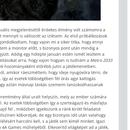
uális megjelenésétől érdekes élmény volt számomra a
 mennyit is változott az ízlésem. Az első próbálkozások
gondolkodtam, hogy vajon mi a siker titka, hogy ennyi
em a monitor előtt, s bizonyos pont után mindig a
gyütt. Addig egy hólepte januári estén ismét leültem a
oldásokat arra, hogy vajon hogyan is tudnám a
Metro 2033
ennek hozományaként előrébb jutni a játékmenetben.
ból, amikor ráeszméltem, hogy ideje nyugovóra térni, de
 így az esetek többségében fél órás agyi kattogás
hogy aztán másnap táskás szemeim tanúskodhassanak
teremtmény által uralt helyszín, mely az ember számára
al. Az esetek többségében így a szerteágazó és másfajta
majd fel , miközben igyekszünk a ránk kirótt feladatot
lszínen kóboroljak, de egy bizonyos idő után valahogy
lélésért harcolni kell, s a játék sem kímél minket. Igazi
a 4A Games műhelyéből. Elkeserítő világképet ad a játék,