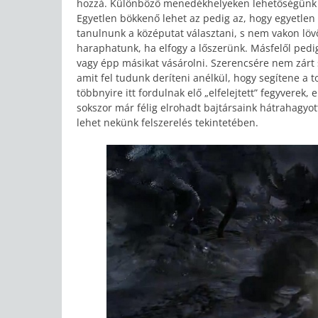
hozzá. Különböző menedékhelyeken lehetőségünk les
Egyetlen bökkenő lehet az pedig az, hogy egyetlen 
tanulnunk a középutat választani, s nem vakon lö
haraphatunk, ha elfogy a lőszerünk. Másfelől pedi
vagy épp másikat vásárolni. Szerencsére nem zárt s
amit fel tudunk deríteni anélkül, hogy segítene a
többnyire itt fordulnak elő „elfelejtett” fegyverek
sokszor már félig elrohadt bajtársaink hátrahagyo
lehet nekünk felszerelés tekintetében.