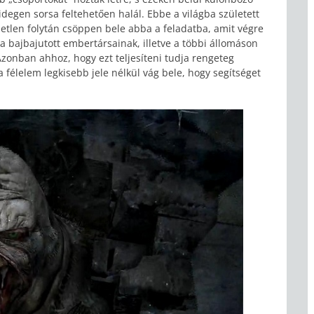
idegen sorsa feltehetően halál. Ebbe a világba született
életlen folytán csöppen bele abba a feladatba, amit végre
 a bajbajutott embertársainak, illetve a többi állomáson
Azonban ahhoz, hogy ezt teljesíteni tudja rengeteg
a félelem legkisebb jele nélkül vág bele, hogy segítséget