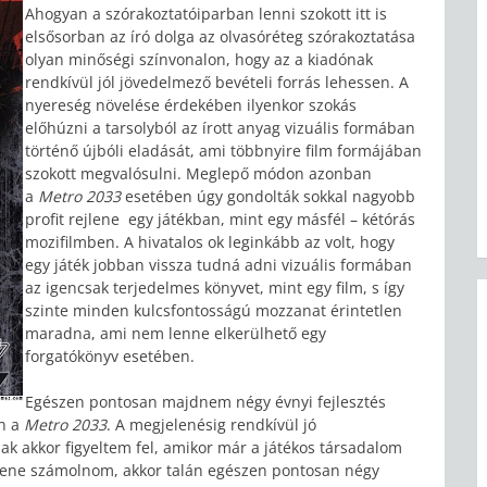
Ahogyan a szórakoztatóiparban lenni szokott itt is
elsősorban az író dolga az olvasóréteg szórakoztatása
olyan minőségi színvonalon, hogy az a kiadónak
rendkívül jól jövedelmező bevételi forrás lehessen. A
nyereség növelése érdekében ilyenkor szokás
előhúzni a tarsolyból az írott anyag vizuális formában
történő újbóli eladását, ami többnyire film formájában
szokott megvalósulni. Meglepő módon azonban
a
Metro 2033
esetében úgy gondolták sokkal nagyobb
profit rejlene egy játékban, mint egy másfél – kétórás
mozifilmben. A hivatalos ok leginkább az volt, hogy
egy játék jobban vissza tudná adni vizuális formában
az igencsak terjedelmes könyvet, mint egy film, s így
szinte minden kulcsfontosságú mozzanat érintetlen
maradna, ami nem lenne elkerülhető egy
forgatókönyv esetében.
Egészen pontosan majdnem négy évnyi fejlesztés
an a
Metro 2033
. A megjelenésig rendkívül jó
ak akkor figyeltem fel, amikor már a játékos társadalom
llene számolnom, akkor talán egészen pontosan négy