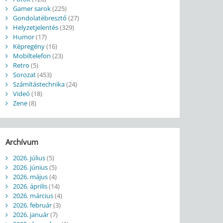
Gamer sarok
(225)
Gondolatébresztő
(27)
Helyzetjelentés
(329)
Humor
(17)
Képregény
(16)
Mobiltelefon
(23)
Retro
(5)
Sorozat
(453)
Számítástechnika
(24)
Videó
(18)
Zene
(8)
Archívum
2026. július
(5)
2026. június
(5)
2026. május
(4)
2026. április
(14)
2026. március
(4)
2026. február
(3)
2026. január
(7)