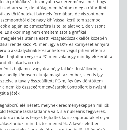
utolsó próbálkozás bizonyult csak eredményesnek, hogy
 izzadtam vele, de utólag nem bántam meg a ráfordított
ptikus történeteket bármely formában, de viszont nem
a szempontból elég nagy kihívással kerültem szembe.
ók alapján az atmoszféra is telitalálat volt, de viszont
ge. És akkor még nem emeltem szót a grafikai
 megjelenés utánra esett. Vizsgaidőszak kellős közepén
ókkal rendelkező PC-men, így a DX9-es környezet annyira
erülő akadályoknak köszönhetően végül pihentettem a
eket hajtottam végre a PC-men valahogy mindig előkerült a
andolt sokadszorra is.
én is hajlamos vagyok a négy fal közt lustálkodni, s
nkor pedig könnyen elunja magát az ember, s én is így
ztelve a tavaly összeállított PC-m, így úgy döntöttem,
r a nem kis összegért megvásárolt Controllert is nyúzni
át a játék.
világháború elé nézett, melynek eredményeképpen milliók
ld felszíne lakhatatlanná vált, s a nukleáris fegyverek,
böző mutáns lények fejlődtek ki, s szaporodtak el olyan
 választaniuk, mint biztos menedék. A kevés életben
 „csoportokat” hoztak létre, s ezeken belül különböző