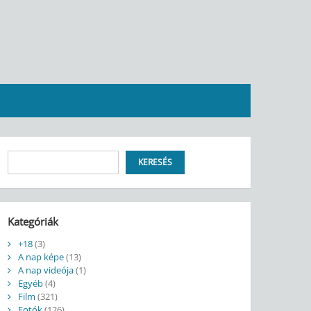
Keresés
KERESÉS
Kategóriák
+18
(3)
A nap képe
(13)
A nap videója
(1)
Egyéb
(4)
Film
(321)
Fotók
(126)