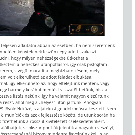
 teljesen átkutatni abban az esetben, ha nem szeretnénk
nhetően kénytelenek leszünk egy adott szakaszt
 tudni, hogy milyen nehézségekbe ütközhet a
tkeztem a nehézkes utánpótlásról, így csak pislogtam
őszerem, s végül maradt a megbízható késem, mely
em volt elkerülhető az adott feladat elbukása.
ál, így elkerülhető az, hogy elfelejtünk menteni, vagy
ogy bármely korábbi mentést visszatölthetünk, hisz a
osztva listáz nekünk, így ha valamit nagyon elszúrtunk
a részt, ahol még a „helyes” úton jártunk. Ahogyan
PS lövöldék közé, s a játékost gondolkodásra készteti. Nem
ek, muníciók és azok fejlesztése között, de utunk során ha
fizethetünk a rosszul kivitelezett cselekedeteinkért.
alálhatjuk, s sokszor pont ők jelentik a nagyobb veszélyt,
sszecsapásnál bizony mindenre figyelnünk kell, s az