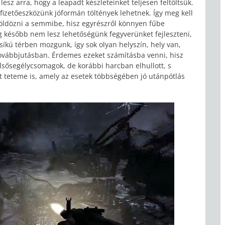
z arra, hogy a leapadt készleteinket teljesen feltöltsük.
fizetőeszközünk jóformán töltények lehetnek. Így meg kell
völdözni a semmibe, hisz egyrészről könnyen fűbe
g később nem lesz lehetőségünk fegyverünket fejleszteni,
íkú térben mozgunk, így sok olyan helyszín, hely van,
 továbbjutásban. Érdemes ezeket számításba venni, hisz
, elsősegélycsomagok, de korábbi harcban elhullott, s
tt teteme is, amely az esetek többségében jó utánpótlás