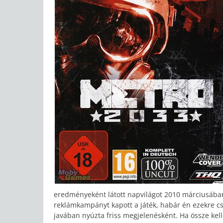
eredményeként látott napvilágot 2010 márciusáb
reklámkampányt kapott a játék, habár én ezekre cs
javában nyúzta friss megjelenésként. Ha össze ke