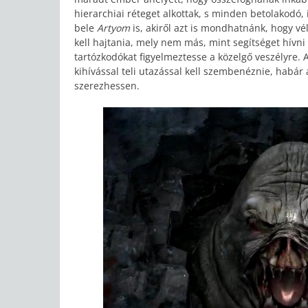
hierarchiai réteget alkottak, s minden betolakodó, 
bele
Artyom
is, akiről azt is mondhatnánk, hogy v
kell hajtania, mely nem más, mint segítséget hívni
tartózkodókat figyelmeztesse a közelgő veszélyre. 
kihívással teli utazással kell szembenéznie, habár 
szerezhessen.