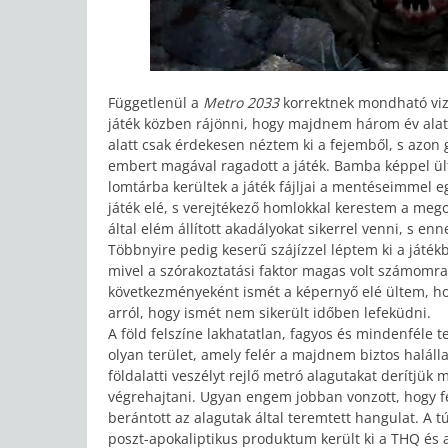
Függetlenül a
Metro 2033
korrektnek mondható viz
játék közben rájönni, hogy majdnem három év alatt
alatt csak érdekesen néztem ki a fejemből, s azon 
embert magával ragadott a játék. Bamba képpel ült
lomtárba kerültek a játék fájljai a mentéseimmel e
játék elé, s verejtékező homlokkal kerestem a meg
által elém állított akadályokat sikerrel venni, s 
Többnyire pedig keserű szájízzel léptem ki a játék
mivel a szórakoztatási faktor magas volt számomra,
következményeként ismét a képernyő elé ültem, 
arról, hogy ismét nem sikerült időben lefeküdni.
A föld felszíne lakhatatlan, fagyos és mindenféle 
olyan terület, amely felér a majdnem biztos haláll
földalatti veszélyt rejlő metró alagutakat derítjük 
végrehajtani. Ugyan engem jobban vonzott, hogy fe
berántott az alagutak által teremtett hangulat. A tú
poszt-apokaliptikus produktum került ki a THQ és 