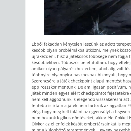
Ebből fakadóan kénytelen leszünk az adott terepet
később olyan problémákba ütközni, melynek köszö
újrakezdeni, hisz a játékosok többsége nem fogja
későbbiekben. Többször belefutottam, hogy elfelej
amikor olyan pályarészhez értem, ahol alig volt l
többnyire olyannyira hasznosnak bizonyult, hogy n
Szerencsére a játék checkpoint alapú mentést haszn
épp rosszkor mentünk. De ami igazán pozitívum, h
játék minden egyes elért checkpointot fejezetekre 
nem kell aggódnunk, s elegendő visszakeresni azt 
fentebb is írtam a játék nem tartozik az agyatlan F
elég, hogy meg kell találni az egyensúlyt a fegyver
nem hozunk logikus döntéseket, akkor életünkkel is 
Olykor az ellenfelek között embertársainkat is megt
mint a különböző teremtmények. Egy-egy nagyobb ö