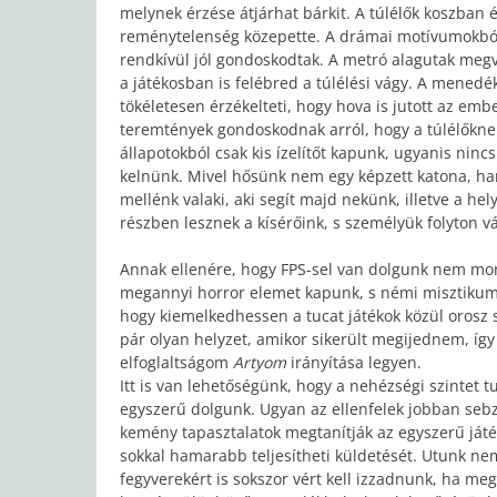
melynek érzése átjárhat bárkit. A túlélők koszba
reménytelenség közepette. A drámai motívumokból 
rendkívül jól gondoskodtak. A metró alagutak megv
a játékosban is felébred a túlélési vágy. A menedé
tökéletesen érzékelteti, hogy hova is jutott az emb
teremtények gondoskodnak arról, hogy a túlélőknek
állapotokból csak kis ízelítőt kapunk, ugyanis nincs
kelnünk. Mivel hősünk nem egy képzett katona, han
mellénk valaki, aki segít majd nekünk, illetve a hel
részben lesznek a kísérőink, s személyük folyton v
Annak ellenére, hogy FPS-sel van dolgunk nem mon
megannyi horror elemet kapunk, s némi misztikumo
hogy kiemelkedhessen a tucat játékok közül oros
pár olyan helyzet, amikor sikerült megijednem, így 
elfoglaltságom
Artyom
irányítása legyen.
Itt is van lehetőségünk, hogy a nehézségi szintet 
egyszerű dolgunk. Ugyan az ellenfelek jobban se
kemény tapasztalatok megtanítják az egyszerű játék
sokkal hamarabb teljesítheti küldetését. Utunk ne
fegyverekért is sokszor vért kell izzadnunk, ha me