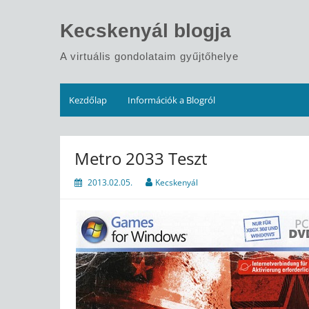
Skip
to
Kecskenyál blogja
content
A virtuális gondolataim gyűjtőhelye
Kezdőlap
Információk a Blogról
Metro 2033 Teszt
2013.02.05.
Kecskenyál