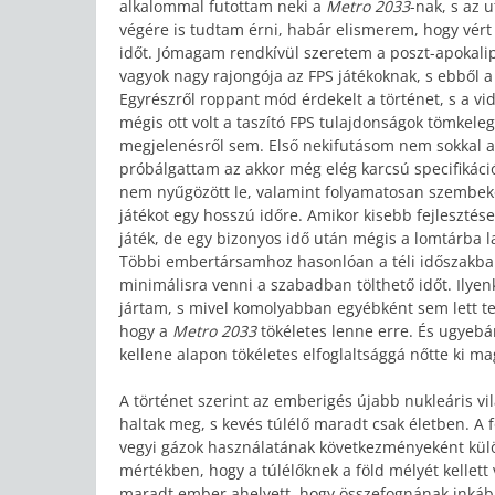
alkalommal futottam neki a
Metro 2033
-nak, s az 
végére is tudtam érni, habár elismerem, hogy vért
időt. Jómagam rendkívül szeretem a poszt-apokali
vagyok nagy rajongója az FPS játékoknak, s ebből 
Egyrészről roppant mód érdekelt a történet, s a vide
mégis ott volt a taszító FPS tulajdonságok tömkele
megjelenésről sem. Első nekifutásom nem sokkal a
próbálgattam az akkor még elég karcsú specifikáci
nem nyűgözött le, valamint folyamatosan szembek
játékot egy hosszú időre. Amikor kisebb fejlesztés
játék, de egy bizonyos idő után mégis a lomtárba l
Többi embertársamhoz hasonlóan a téli időszakban 
minimálisra venni a szabadban tölthető időt. Ilye
jártam, s mivel komolyabban egyébként sem lett tes
hogy a
Metro 2033
tökéletes lenne erre. És ugyebá
kellene alapon tökéletes elfoglaltsággá nőtte ki mag
A történet szerint az emberigés újabb nukleáris 
haltak meg, s kevés túlélő maradt csak életben. A fö
vegyi gázok használatának következményeként külön
mértékben, hogy a túlélőknek a föld mélyét kellett
maradt ember ahelyett, hogy összefognának inkább