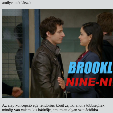
amilyennek látszik.
Az alap koncepció egy rendőrőrs körül zajlik, ahol a többségnek
mindig van valami kis hátütője, ami miatt olyan szituációkba