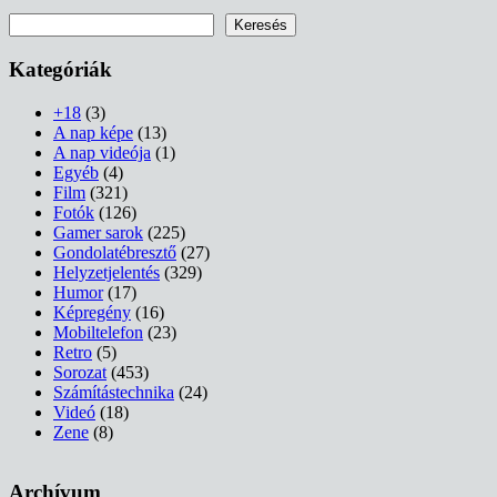
Keresés
Keresés
Kategóriák
+18
(3)
A nap képe
(13)
A nap videója
(1)
Egyéb
(4)
Film
(321)
Fotók
(126)
Gamer sarok
(225)
Gondolatébresztő
(27)
Helyzetjelentés
(329)
Humor
(17)
Képregény
(16)
Mobiltelefon
(23)
Retro
(5)
Sorozat
(453)
Számítástechnika
(24)
Videó
(18)
Zene
(8)
Archívum