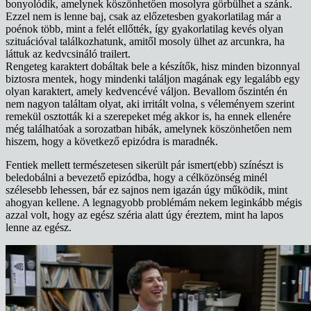
bonyolódik, amelynek köszönhetően mosolyra görbülhet a szánk.
Ezzel nem is lenne baj, csak az előzetesben gyakorlatilag már a
poénok több, mint a felét ellőtték, így gyakorlatilag kevés olyan
szituációval találkozhatunk, amitől mosoly ülhet az arcunkra, ha
láttuk az kedvcsináló trailert.
Rengeteg karaktert dobáltak bele a készítők, hisz minden bizonnyal
biztosra mentek, hogy mindenki találjon magának egy legalább egy
olyan karaktert, amely kedvencévé váljon. Bevallom őszintén én
nem nagyon találtam olyat, aki irritált volna, s véleményem szerint
remekül osztották ki a szerepeket még akkor is, ha ennek ellenére
még találhatóak a sorozatban hibák, amelynek köszönhetően nem
hiszem, hogy a következő epizódra is maradnék.
Fentiek mellett természetesen sikerült pár ismert(ebb) színészt is
beledobálni a bevezető epizódba, hogy a célközönség minél
szélesebb lehessen, bár ez sajnos nem igazán úgy működik, mint
ahogyan kellene. A legnagyobb problémám nekem leginkább mégis
azzal volt, hogy az egész széria alatt úgy éreztem, mint ha lapos
lenne az egész.