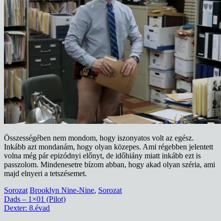
Összességében nem mondom, hogy iszonyatos volt az egész.
Inkább azt mondanám, hogy olyan közepes. Ami régebben jelentett
volna még pár epizódnyi előnyt, de időhiány miatt inkább ezt is
passzolom. Mindenesetre bízom abban, hogy akad olyan széria, ami
majd elnyeri a tetszésemet.
Sorozat
Brooklyn Nine-Nine
,
Sorozat
Bejegyzés
Dads – 1×01 (Pilot)
Dexter: 8.évad
navigáció