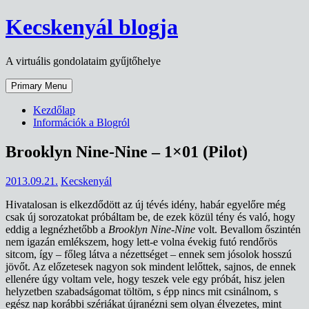
Skip
Kecskenyál blogja
to
content
A virtuális gondolataim gyűjtőhelye
Primary Menu
Kezdőlap
Információk a Blogról
Brooklyn Nine-Nine – 1×01 (Pilot)
2013.09.21.
Kecskenyál
Hivatalosan is elkezdődött az új tévés idény, habár egyelőre még
csak új sorozatokat próbáltam be, de ezek közül tény és való, hogy
eddig a legnézhetőbb a
Brooklyn Nine-Nine
volt. Bevallom őszintén
nem igazán emlékszem, hogy lett-e volna évekig futó rendőrös
sitcom, így – főleg látva a nézettséget – ennek sem jósolok hosszú
jövőt. Az előzetesek nagyon sok mindent lelőttek, sajnos, de ennek
ellenére úgy voltam vele, hogy teszek vele egy próbát, hisz jelen
helyzetben szabadságomat töltöm, s épp nincs mit csinálnom, s
egész nap korábbi szériákat újranézni sem olyan élvezetes, mint