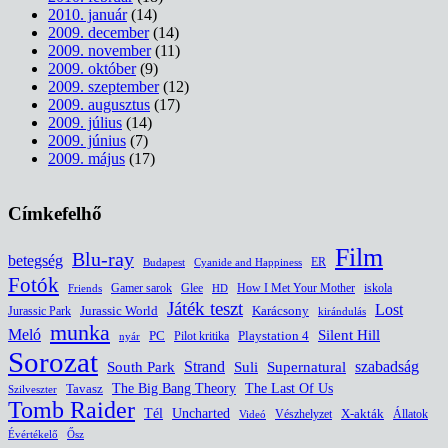
2010. január
(14)
2009. december
(14)
2009. november
(11)
2009. október
(9)
2009. szeptember
(12)
2009. augusztus
(17)
2009. július
(14)
2009. június
(7)
2009. május
(17)
Címkefelhő
Film
Blu-ray
betegség
ER
Budapest
Cyanide and Happiness
Fotók
Glee
How I Met Your Mother
iskola
Gamer sarok
HD
Friends
Játék teszt
Lost
Jurassic World
Jurassic Park
Karácsony
kirándulás
munka
Meló
Silent Hill
PC
Pilot kritika
Playstation 4
nyár
Sorozat
South Park
Strand
Suli
szabadság
Supernatural
The Last Of Us
Tavasz
The Big Bang Theory
Szilveszter
Tomb Raider
Uncharted
Tél
Vészhelyzet
X-akták
Állatok
Videó
Évértékelő
Ősz