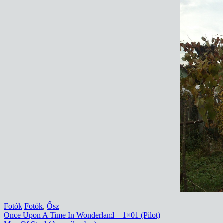
Fotók
Fotók
,
Ősz
Bejegyzés
Once Upon A Time In Wonderland – 1×01 (Pilot)