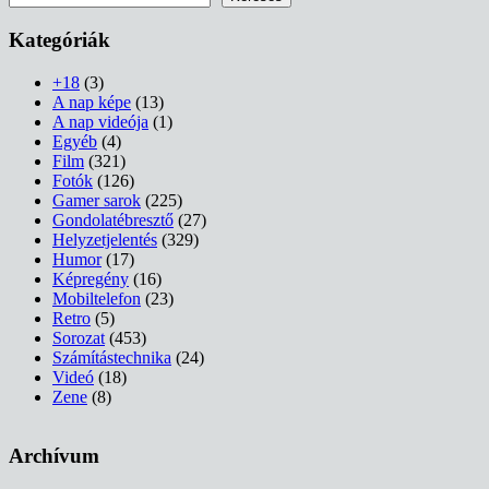
Kategóriák
+18
(3)
A nap képe
(13)
A nap videója
(1)
Egyéb
(4)
Film
(321)
Fotók
(126)
Gamer sarok
(225)
Gondolatébresztő
(27)
Helyzetjelentés
(329)
Humor
(17)
Képregény
(16)
Mobiltelefon
(23)
Retro
(5)
Sorozat
(453)
Számítástechnika
(24)
Videó
(18)
Zene
(8)
Archívum