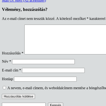
Man Of Steel (Az acélember)
navigáció
Vélemény, hozzászólás?
Az e-mail címet nem tesszük közzé.
A kötelező mezőket
*
karakterrel 
Hozzászólás
*
Név
*
E-mail cím
*
Honlap
A nevem, e-mail címem, és weboldalcímem mentése a böngészőb
Keresés
Keresés