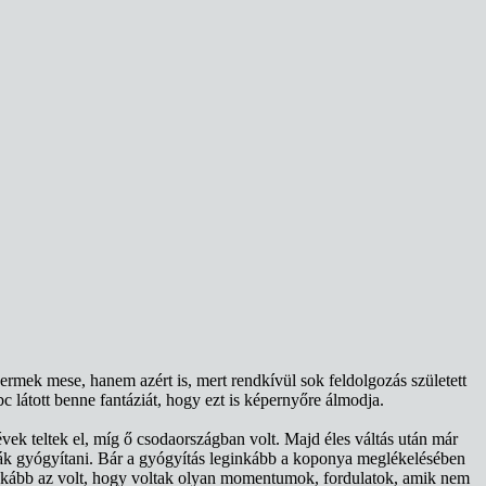
ermek mese, hanem azért is, mert rendkívül sok feldolgozás született
c látott benne fantáziát, hogy ezt is képernyőre álmodja.
évek teltek el, míg ő csodaországban volt. Majd éles váltás után már
ák gyógyítani. Bár a gyógyítás leginkább a koponya meglékelésében
ginkább az volt, hogy voltak olyan momentumok, fordulatok, amik nem