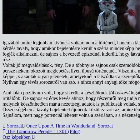
Igazából amire legjobban kíváncsi voltam nem a történeti, hanem a lát
kérdés tavaly, hogy amikor bejelentésre került a széria mindenképp b
fogják alkalmazni, de sajnos a bevezető epizódnál kiderült, hogy lát
rész.
Voltak jó megvalósítások, tény. De a többnyire sajnos csak szemöldök r
persze nekem okozott meglepetést ilyen típusú történetnél. Viszont a
képpel, s akadtak olyan jelenetek, amelyeknél a látszódtak a szereplő
Nyilván egy tévés sorozatról van szó, s nincs annyi anyagi tőke mögöt
Ami talán pozitívum volt, hogy sikerült a készítőknek jól összeváloga
irritálóbb. De sajnos ez édes kevés ahhoz, hogy részemről meg tudja 
melynek köszönhetően már a nézettségi adatok is publikusak voltak, s 
Összességében a tavaly bejelentett újoncok közül ez volt az, amire 
Sajnálom, mert nagy potenciál lehetett volna a szériában, s a nézetts
Sorozat
Once Upon A Time in Wonderland
,
Sorozat
Bejegyzés
The Tomorrow People – 1×01 (Pilot)
Ősz képekben