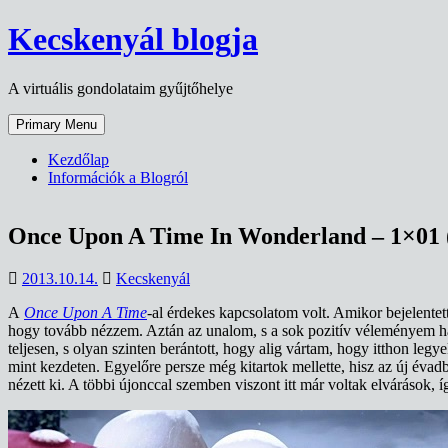
Skip
Kecskenyál blogja
to
content
A virtuális gondolataim gyűjtőhelye
Primary Menu
Kezdőlap
Információk a Blogról
Once Upon A Time In Wonderland – 1×01 (
2013.10.14.
Kecskenyál
A
Once Upon A Time
-al érdekes kapcsolatom volt. Amikor bejelentet
hogy tovább nézzem. Aztán az unalom, s a sok pozitív véleményem hatá
teljesen, s olyan szinten berántott, hogy alig vártam, hogy itthon l
mint kezdeten. Egyelőre persze még kitartok mellette, hisz az új éva
nézett ki. A többi újonccal szemben viszont itt már voltak elvárások, í