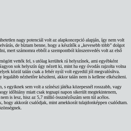
hetetlen nagy potenciál volt az alapkoncepció alapján, így nem volt
 elvárás, de bíztam benne, hogy a készítők a „kevesebb több” dolgot
ülni, mert számomra ebből a szempontból kínszenvedés volt az első
mögött vették fel, s utólag kerültek rá helyszínek, ami egyébként
Nagyon sok helyszín úgy nézett ki, mint ha egy óvodás rajzolta volna
elyek közül talán csak a fehér nyúl volt egyedül jól megvalósítva.
legalább nézhetőre készíteni, akkor talán nem is kellene elkészíteni.
n, s egyiknek sem volt a színészi játéka közepesnél rosszabb, vagy
 hogy időhiány miatt csak tegnapi napon sikerült megtekintenem,
nem is lesz, hisz az 5,7 millió össznézőszám sem túl acélos.
k, hogy akkorát csalódjak, mint amekkorát tulajdonképpen csalódtam.
közönségnek.