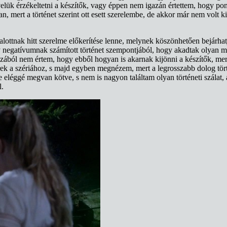
 velük érzékeltetni a készítők, vagy éppen nem igazán értettem, hogy p
, mert a történet szerint ott esett szerelembe, de akkor már nem volt ki
halottnak hitt szerelme előkerítése lenne, melynek köszönhetően bejár
agy negatívumnak számított történet szempontjából, hogy akadtak olya
gazából nem értem, hogy ebből hogyan is akarnak kijönni a készítők, mer
ek a szériához, s majd egyben megnézem, mert a legrosszabb dolog tör
 eléggé megvan kötve, s nem is nagyon találtam olyan történeti szálat,
l.