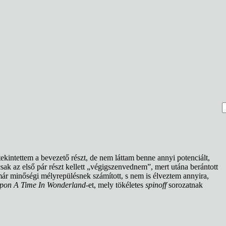
K
ekintettem a bevezető részt, de nem láttam benne annyi potenciált,
k az első pár részt kellett „végigszenvednem”, mert utána berántott
már minőségi mélyrepülésnek számított, s nem is élveztem annyira,
pon A Time In Wonderland
-et, mely tökéletes
spinoff
sorozatnak