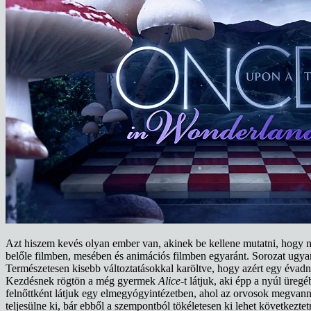
Azt hiszem kevés olyan ember van, akinek be kellene mutatni, hogy m
belőle filmben, mesében és animációs filmben egyaránt. Sorozat ugyan 
Természetesen kisebb változtatásokkal karöltve, hogy azért egy évadny
Kezdésnek rögtön a még gyermek
Alice
-t látjuk, aki épp a nyúl üreg
felnőttként látjuk egy elmegyógyintézetben, ahol az orvosok megvan
teljesülne ki, bár ebből a szempontból tökéletesen ki lehet követke