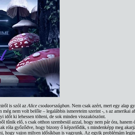
iről is szól az
Alice csodaországban
. Nem csak azért, mert egy alap gy
még nem volt belőle – legalábbis ismereteim szerint -, s az amerikai ab
i időt ki lehessen tölteni, de sok minden visszaköszönt.
éből tűnik elő, s csak otthon szembesül azzal, hogy nem pár óra, hanem 
nak róla győződve, hogy bizony ő képzelődik, s mindenképp meg akarj
ztetni, hogy vajon milyen idősíkban is vagyunk. Az egyik problémám le