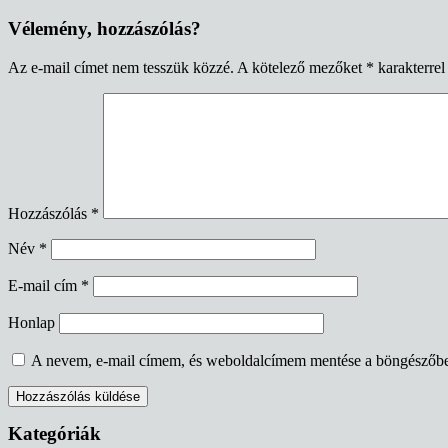
navigáció
Vélemény, hozzászólás?
Az e-mail címet nem tesszük közzé.
A kötelező mezőket
*
karakterrel 
Hozzászólás
*
Név
*
E-mail cím
*
Honlap
A nevem, e-mail címem, és weboldalcímem mentése a böngészőb
Kategóriák