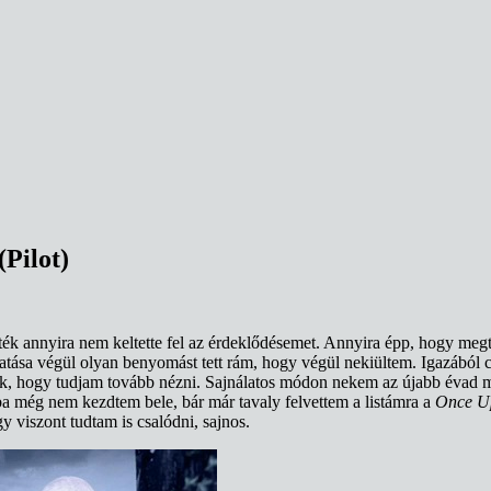
Pilot)
ték annyira nem keltette fel az érdeklődésemet. Annyira épp, hogy megt
sa végül olyan benyomást tett rám, hogy végül nekiültem. Igazából csa
egyek, hogy tudjam tovább nézni. Sajnálatos módon nekem az újabb évad 
dba még nem kezdtem bele, bár már tavaly felvettem a listámra a
Once U
gy viszont tudtam is csalódni, sajnos.