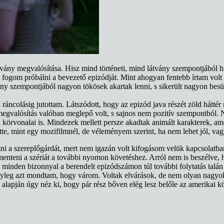
vány megvalósítása. Hisz mind történeti, mind látvány szempontjából hi
e fogom próbálni a bevezető epizódját. Mint ahogyan fentebb írtam volt
vány szempontjából nagyon tökösek akartak lenni, s sikerült nagyon bes
áncolásig jutottam. Látszódott, hogy az epizód java részét zöld háttér 
 megvalósítás valóban meglepő volt, s sajnos nem pozitív szempontból. 
k körvonalai is. Mindezek mellett persze akadtak animált karakterek, am
te, mint egy mozifilmnél, de véleményem szerint, ha nem lehet jól, vagy 
tni a szereplőgárdát, mert nem igazán volt kifogásom velük kapcsolatba
menteni a szériát a további nyomon követéshez. Arról nem is beszélve,
minden bizonnyal a berendelt epizódszámon túl további folytatás talán 
tényleg azt mondtam, hogy várom. Voltak elvárások, de nem olyan nagyo
ég alapján úgy néz ki, hogy pár rész bőven elég lesz belőle az amerikai 