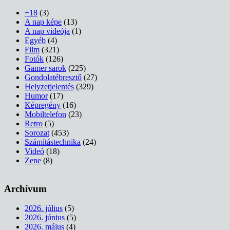
+18
(3)
A nap képe
(13)
A nap videója
(1)
Egyéb
(4)
Film
(321)
Fotók
(126)
Gamer sarok
(225)
Gondolatébresztő
(27)
Helyzetjelentés
(329)
Humor
(17)
Képregény
(16)
Mobiltelefon
(23)
Retro
(5)
Sorozat
(453)
Számítástechnika
(24)
Videó
(18)
Zene
(8)
Archívum
2026. július
(5)
2026. június
(5)
2026. május
(4)