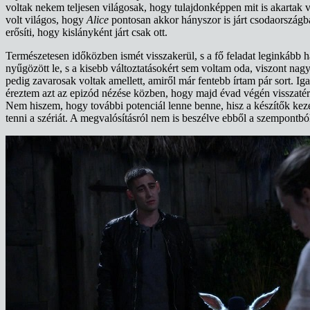
voltak nekem teljesen világosak, hogy tulajdonképpen mit is akartak
volt világos, hogy
Alice
pontosan akkor hányszor is járt csodaországban
erősíti, hogy kislányként járt csak ott.
Természetesen időközben ismét visszakerül, s a fő feladat leginkább 
nyűgözött le, s a kisebb változtatásokért sem voltam oda, viszont n
pedig zavarosak voltak amellett, amiről már fentebb írtam pár sort. I
éreztem azt az epizód nézése közben, hogy majd évad végén visszatér
Nem hiszem, hogy további potenciál lenne benne, hisz a készítők keze
tenni a szériát. A megvalósításról nem is beszélve ebből a szempontbó