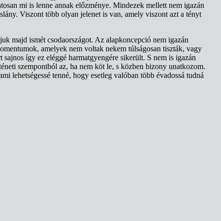
ontosan mi is lenne annak előzménye. Mindezek mellett nem igazán
slány. Viszont több olyan jelenet is van, amely viszont azt a tényt
hatjuk majd ismét csodaországot. Az alapkoncepció nem igazán
n momentumok, amelyek nem voltak nekem túlságosan tiszták, vagy
t sajnos így ez eléggé harmatgyengére sikerült. S nem is igazán
téneti szempontból az, ha nem köt le, s közben bizony unatkozom.
 ami lehetségessé tenné, hogy esetleg valóban több évadossá tudná