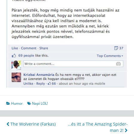
Humor
Napi LOL!
Bejegyzés
The Wolverine (Farkas)
…és itt a The Amazing Spider-
man 2!