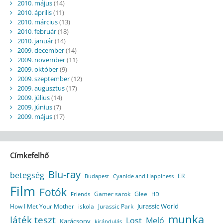
2010. május
(14)
2010. április
(11)
2010. március
(13)
2010. február
(18)
2010. január
(14)
2009. december
(14)
2009. november
(11)
2009. október
(9)
2009. szeptember
(12)
2009. augusztus
(17)
2009. július
(14)
2009. június
(7)
2009. május
(17)
Címkefelhő
Blu-ray
betegség
ER
Budapest
Cyanide and Happiness
Film
Fotók
Gamer sarok
Glee
HD
Friends
Jurassic World
How I Met Your Mother
iskola
Jurassic Park
munka
Játék teszt
Lost
Meló
Karácsony
kirándulás