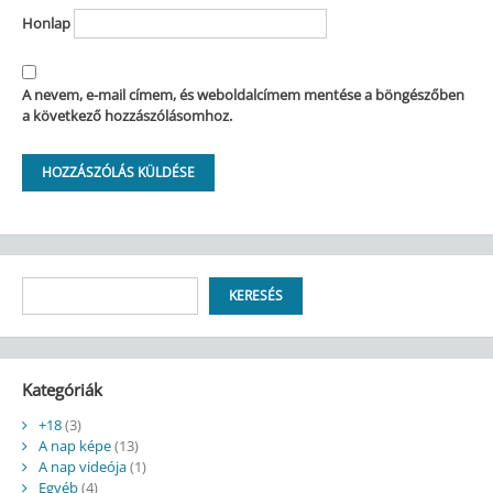
Honlap
A nevem, e-mail címem, és weboldalcímem mentése a böngészőben
a következő hozzászólásomhoz.
Keresés
KERESÉS
Kategóriák
+18
(3)
A nap képe
(13)
A nap videója
(1)
Egyéb
(4)