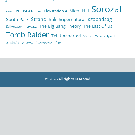
Sorozat
Silent Hill
Playstation 4
PC
Pilot kritika
nyár
Strand
szabadság
South Park
Suli
Supernatural
The Big Bang Theory
The Last Of Us
Tavasz
Szilveszter
Tomb Raider
Tél
Uncharted
Vészhelyzet
Videó
X-akták
Állatok
Évértékelő
Ősz
© 2026 All rights reserved