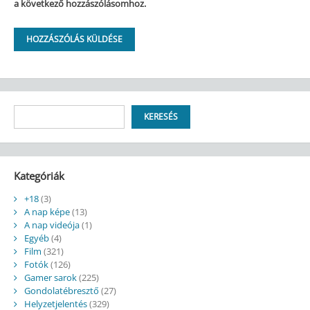
a következő hozzászólásomhoz.
Keresés
KERESÉS
Kategóriák
+18
(3)
A nap képe
(13)
A nap videója
(1)
Egyéb
(4)
Film
(321)
Fotók
(126)
Gamer sarok
(225)
Gondolatébresztő
(27)
Helyzetjelentés
(329)