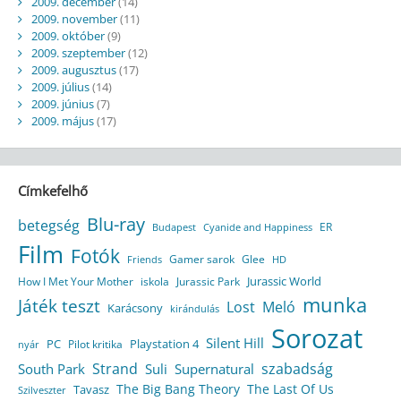
2009. december
(14)
2009. november
(11)
2009. október
(9)
2009. szeptember
(12)
2009. augusztus
(17)
2009. július
(14)
2009. június
(7)
2009. május
(17)
Címkefelhő
Blu-ray
betegség
ER
Budapest
Cyanide and Happiness
Film
Fotók
Gamer sarok
Glee
HD
Friends
Jurassic World
How I Met Your Mother
iskola
Jurassic Park
munka
Játék teszt
Lost
Meló
Karácsony
kirándulás
Sorozat
Silent Hill
Playstation 4
PC
Pilot kritika
nyár
Strand
szabadság
South Park
Suli
Supernatural
The Big Bang Theory
The Last Of Us
Tavasz
Szilveszter