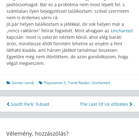
javítócsomagot. Bár ez a probléma nem most lépett fel, s
számtalan ilyen bejegyzéssel találkoztam, szóval szerintem
nem is érdemes várni rá.
Jó pár helyen találkoztam a játékkal, de sok helyen már a
„nincs raktáron” felirat fogadott. Mint ahogyan az
Uncharted
kapcsán most is vaterán néztem körül, ahol elég baráti
áron, mindössze 4500 forintért lehetne az enyém a fent
látható kiadás, ami három játékot tartalmaz összesen.
Egyelőre még nem döntöttem, de azon gondolkozom, hogy
végül megveszem.
Gamer sarok
Playstation 3
,
Tomb Raider
,
Uncharted
Bejegyzés
South Park: 9.évad
The Last Of Us előzetes
navigáció
Vélemény, hozzászólás?