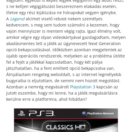
vágytam: egyedül is képes legyek végigvinni egy adott részt,
s ne kelljen végigjátszást beszereznem elakadás esetén,
illetve egy rész kijátszása ne hónapokat vegyen igénybe.
A
Legend
alcímet viselő reboot nekem személyes
kedvencem, s meg sem tudom számolni a kezemen, hogy
vajon mennyiszer is mentem végig rajta. Igazi élmény volt,
amikor végre egy olyan videokártyával gazdagodtam, melyen
akadásmentes lett a játék az úgynevezett Next Generation
opció bekapcsolásával. Időközben azonban megjelentek az
újabb operációs rendszerek, melyeken az a probléma ütötte
fel a fejét a játékkal kapcsolatban, hogy két pálya
játszhatatlan, ha a fent említett opció bekapcsolva van.
Átnyálaztam rengeteg weboldalt, s az internet legmélyebb
bugyraiba is eljutottam, de semmi nem hozott megoldást.
Azonban a nemrég megvásárolt
Playstation 3
kapcsán az
jutott eszembe, hogy mi lenne, ha a játék megvásárlásra
kerülne erre a platformra, ahol hibátlan?