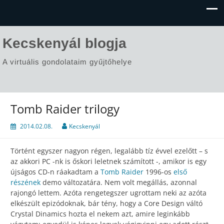
Kecskenyál blogja
A virtuális gondolataim gyűjtőhelye
Tomb Raider trilogy
2014.02.08.
Kecskenyál
Történt egyszer nagyon régen, legalább tíz évvel ezelőtt – s
az akkori PC -nk is őskori leletnek számított -, amikor is egy
újságos CD-n ráakadtam a
Tomb Raider
1996-os
első
részének
demo változatára. Nem volt megállás, azonnal
rajongó lettem. Azóta rengetegszer ugrottam neki az azóta
elkészült epizódoknak, bár tény, hogy a Core Design váltó
Crystal Dinamics hozta el nekem azt, amire leginkább