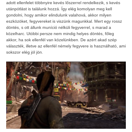
adott ellenfelet többnyire kevés lőszerrel rendelkezik, s kevés
utánpótlást is találunk hozzá. Így elég komolyan meg kell
gondolni, hogy amikor elindulunk valahová, akkor milyen
eszközöket, fegyvereket is viszünk magunkkal. Mert egy rossz
döntés, s ott állunk muníció nélküli fegyverrel, s marad a
közelharc. Utóbbi persze nem mindig helyes döntés, főleg
akkor, ha sok ellenfél van közelünkben. De azért akad szép
választék, illetve az ellenfél némely fegyvere is használható, ami
sokszor elég jól jön.