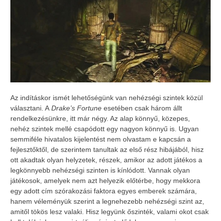
Az indításkor ismét lehetőségünk van nehézségi szintek közül
választani. A
Drake’s Fortune
esetében csak három állt
rendelkezésünkre, itt már négy. Az alap könnyű, közepes,
nehéz szintek mellé csapódott egy nagyon könnyű is. Ugyan
semmiféle hivatalos kijelentést nem olvastam e kapcsán a
fejlesztőktől, de szerintem tanultak az első rész hibájából, hisz
ott akadtak olyan helyzetek, részek, amikor az adott játékos a
legkönnyebb nehézségi szinten is kínlódott. Vannak olyan
játékosok, amelyek nem azt helyezik előtérbe, hogy mekkora
egy adott cím szórakozási faktora egyes emberek számára,
hanem véleményük szerint a legnehezebb nehézségi szint az,
amitől tökös lesz valaki. Hisz legyünk őszinték, valami okot csak