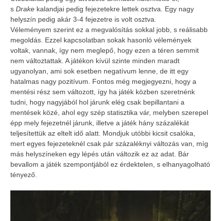
s
Drake
kalandjai pedig fejezetekre lettek osztva. Egy nagy
helyszín pedig akár 3-4 fejezetre is volt osztva.
Véleményem szerint ez a megvalósítás sokkal jobb, s reálisabb
megoldás. Ezzel kapcsolatban sokak hasonló vélemények
voltak, vannak, így nem meglepő, hogy ezen a téren semmit
nem változtattak. A játékon kívül szinte minden maradt
ugyanolyan, ami sok esetben negatívum lenne, de itt egy
hatalmas nagy pozitívum. Fontos még megjegyezni, hogy a
mentési rész sem változott, így ha játék közben szeretnénk
tudni, hogy nagyjából hol járunk elég csak bepillantani a
mentések közé, ahol egy szép statisztika vár, melyben szerepel
épp mely fejezetnél járunk, illetve a játék hány százalékát
teljesítettük az eltelt idő alatt. Mondjuk utóbbi kicsit csalóka,
mert egyes fejezeteknél csak pár százaléknyi változás van, míg
más helyszíneken egy lépés után változik ez az adat. Bár
bevallom a játék szempontjából ez érdektelen, s elhanyagolható
tényező.