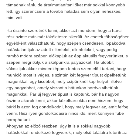
támadnak ránk, de ártalmatlanítani őket már sokkal könnyebb
lett, így szerencsére a tovább haladás sem olyan nehézkes,
mint volt.
Ha őszinte szeretnék lenni, akkor azt mondom, hogy a harci
rész szinte már-már tökéletesre sikerült. Az esetek többségében
egyébként választhatunk, hogy szépen csendesen, lopakodva
hatástalanítjuk az adott ellenfelet, ellenfeleket, vagy pedig
rambó módra szépen előkapjuk az épp aktuális fegyverünket, s
szépen megritkítjuk a skalpunkra pályázókat. Ha utóbbit
választjuk akkor mindenképpen fontos szem előtt tartani, hogy
muníció most is véges, s szintén két fegyver típust cipelhetünk
magunkkal: egy kisebbet, mely csípőnknél kap helyet, illetve
egy nagyobbat, amely viszont a hátunkon hordva vihetünk
magunkkal. Pár új fegyver típust is kaptunk, bár ha nagyon
őszinte akarok lenni, akkor közelharcokba nem hiszem, hogy
bárki is azon fog gondolkodni, hogy mely fegyver az, amit felfog
venni. Hisz ilyen gondolkodásra nincs idő, mert könnyen fűbe
haraphatunk.
Ahogyan az előző részben, úgy itt is a sokkal nagyobb
hatásfokkal rendelkező fegyverek, mely első találatra leteríti az