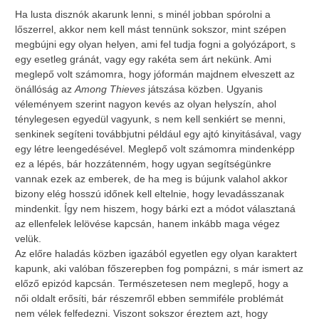
Ha lusta disznók akarunk lenni, s minél jobban spórolni a
lőszerrel, akkor nem kell mást tennünk sokszor, mint szépen
megbújni egy olyan helyen, ami fel tudja fogni a golyózáport, s
egy esetleg gránát, vagy egy rakéta sem árt nekünk. Ami
meglepő volt számomra, hogy jóformán majdnem elveszett az
önállóság az
Among Thieves
játszása közben. Ugyanis
véleményem szerint nagyon kevés az olyan helyszín, ahol
ténylegesen egyedül vagyunk, s nem kell senkiért se menni,
senkinek segíteni továbbjutni például egy ajtó kinyitásával, vagy
egy létre leengedésével. Meglepő volt számomra mindenképp
ez a lépés, bár hozzátenném, hogy ugyan segítségünkre
vannak ezek az emberek, de ha meg is bújunk valahol akkor
bizony elég hosszú időnek kell eltelnie, hogy levadásszanak
mindenkit. Így nem hiszem, hogy bárki ezt a módot választaná
az ellenfelek lelövése kapcsán, hanem inkább maga végez
velük.
Az előre haladás közben igazából egyetlen egy olyan karaktert
kapunk, aki valóban főszerepben fog pompázni, s már ismert az
előző epizód kapcsán. Természetesen nem meglepő, hogy a
női oldalt erősíti, bár részemről ebben semmiféle problémát
nem vélek felfedezni. Viszont sokszor éreztem azt, hogy