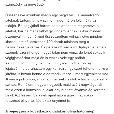
színeződik az irigységtől.
Összegezve azonban mégis egy nagyszerű, s kiemelkedő
játéknak tartom, amely szinte minden téren felülmúlta az
elődjét. Én nagyjából három nap alatt tettem magamévá a
játékot, bár ha megszállott gyűjtögető lennék, akkor minden
bizonnyal minden érmét összeszedtem volna, illetve minden
kincset, amiből összesen 100 darab található meg a
helyszíneken elrejtve. És persze ott van a multiplayer is, amely
személy szerint engem egyáltalán nem vonz, de lehet sokadik
végigjátszáskor majd én is teszek vele egy próbát.
Azt gondolom, hogy nem baj, hogy elromlott a blu-ray
lejátszóm, s beruháztam egy konzolra. Így szert tehettem erre a
játékra, s bízom benne a harmadik része – mely egyébként már
itt van a polcomon, s holnap már neki is ülök – hozni fogja ezt a
szintet. Remélem, hogy a negyedik majd azért napvilágot lát
majd ezen a konzolon is, akár egy butított látványvilág keretén
belül. Azt hiszem bárkinek ajánlható a játék, hisz sokak
tetszését elnyerte, köztük az enyémet is.
A bejegyzés a következő oldalakon olvasható még: