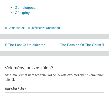
Gamekapocs
;
Gépigény
;
Gamer sarok
Játék teszt
,
Uncharted 2
Bejegyzés
The Last Of Us előzetes
The Passion Of The Christ
navigáció
Vélemény, hozzászólás?
Az e-mail címet nem tesszük közzé.
A kötelező mezőket
*
karakterrel
jelöltük
Hozzászólás
*