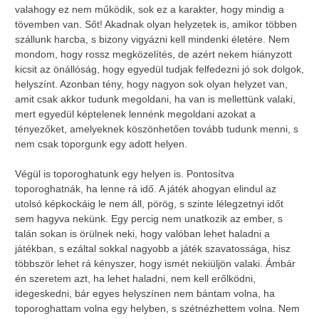
valahogy ez nem működik, sok ez a karakter, hogy mindig a
tövemben van. Sőt! Akadnak olyan helyzetek is, amikor többen
szállunk harcba, s bizony vigyázni kell mindenki életére. Nem
mondom, hogy rossz megközelítés, de azért nekem hiányzott
kicsit az önállóság, hogy egyedül tudjak felfedezni jó sok dolgok,
helyszínt. Azonban tény, hogy nagyon sok olyan helyzet van,
amit csak akkor tudunk megoldani, ha van is mellettünk valaki,
mert egyedül képtelenek lennénk megoldani azokat a
tényezőket, amelyeknek köszönhetően tovább tudunk menni, s
nem csak toporgunk egy adott helyen.
Végül is toporoghatunk egy helyen is. Pontosítva
toporoghatnák, ha lenne rá idő. A játék ahogyan elindul az
utolsó képkockáig le nem áll, pörög, s szinte lélegzetnyi időt
sem hagyva nekünk. Egy percig nem unatkozik az ember, s
talán sokan is örülnek neki, hogy valóban lehet haladni a
játékban, s ezáltal sokkal nagyobb a játék szavatossága, hisz
többször lehet rá kényszer, hogy ismét nekiüljön valaki. Ámbár
én szeretem azt, ha lehet haladni, nem kell erőlködni,
idegeskedni, bár egyes helyszínen nem bántam volna, ha
toporoghattam volna egy helyben, s szétnézhettem volna. Nem