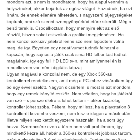
mondom azt, s nem is mondhatom, hogy ha alapul venném a
helyszíneket, akkor bejártuk az egész világot. Hazudnék, ha ezt
írnám, de ennek ellenére hihetetlen, s nagyszerű tájegységeket
kaptunk, ami szó szerint szemgyönyörködtetőre sikerült. Még a
belső terek is. Csodálkoztam, hogy mennyire elüt az első
résztől, hiszen sokat csiszoltak a grafikai megjelenésen. Ha
nem konzol exkluzív játékról lenne szó nem lepődtem volna
meg, de így. Egyetlen egy negatívumot tudnék felhozni e
kapcsán, hogy sajnos a játék csak sima HD felbontást tudhat
magáénak, így egy full HD LED tv-n, mint amilyennel én is
rendelkezem van némi digitális képzaj.
Ugyan magával a konzollal nem, de egy Xbox 360-as
kontrollerrel rendelkezem, amit még a PC-mhez vásároltam úgy
bő egy évvel ezelőtt. Nagyon dicsértem, s most is azt mondom,
hogy egy remek irányító eszköz. Nem véletlen, hogy ha játékról
van szó – s persze életre is lehet kelteni – akkor kizárólag
kontroller jöhet szóba. Féltem, hogy mi lesz, ha a playstation 3
kontrollerét kezembe veszem, nem lesz-e idegen a másik után.
Illetve milyen lesz kettőt egyszerre használni, ha a sors úgy
hozza. Szerencsére ezen a téren nem volt problémám, így
mindkettő kézre áll, habár a 360-as kontrollerét jobbnak tartom,
azért a playstation 3-éval is elboldogulok. Fontos tényező ez,