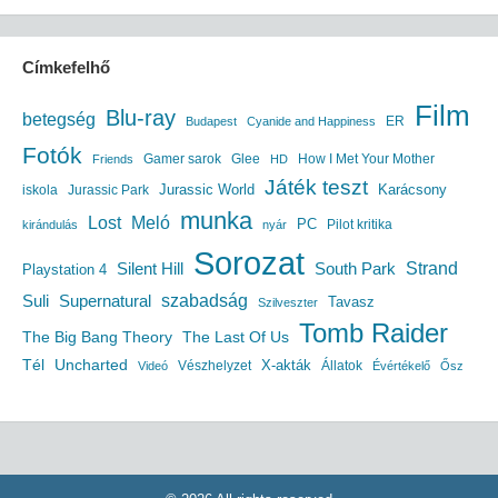
Címkefelhő
Film
Blu-ray
betegség
ER
Budapest
Cyanide and Happiness
Fotók
Gamer sarok
Glee
How I Met Your Mother
Friends
HD
Játék teszt
Jurassic World
iskola
Jurassic Park
Karácsony
munka
Lost
Meló
PC
Pilot kritika
kirándulás
nyár
Sorozat
South Park
Strand
Silent Hill
Playstation 4
szabadság
Suli
Supernatural
Tavasz
Szilveszter
Tomb Raider
The Big Bang Theory
The Last Of Us
Uncharted
Tél
X-akták
Vészhelyzet
Állatok
Videó
Évértékelő
Ősz