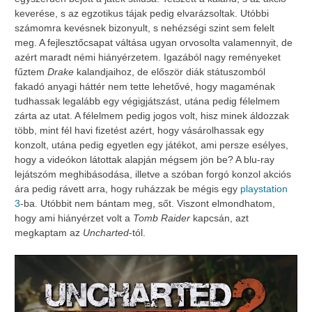
keverése, s az egzotikus tájak pedig elvarázsoltak. Utóbbi
számomra kevésnek bizonyult, s nehézségi szint sem felelt
meg. A fejlesztőcsapat váltása ugyan orvosolta valamennyit, de
azért maradt némi hiányérzetem. Igazából nagy reményeket
fűztem
Drake
kalandjaihoz, de először diák státuszomból
fakadó anyagi háttér nem tette lehetővé, hogy magaménak
tudhassak legalább egy végigjátszást, utána pedig félelmem
zárta az utat. A félelmem pedig jogos volt, hisz minek áldozzak
több, mint fél havi fizetést azért, hogy vásárolhassak egy
konzolt, utána pedig egyetlen egy játékot, ami persze esélyes,
hogy a videókon látottak alapján mégsem jön be? A blu-ray
lejátszóm meghibásodása, illetve a szóban forgó konzol akciós
ára pedig rávett arra, hogy ruházzak be mégis egy
playstation
3
-ba. Utóbbit nem bántam meg, sőt. Viszont elmondhatom,
hogy ami hiányérzet volt a
Tomb Raider
kapcsán, azt
megkaptam az
Uncharted
-tól.