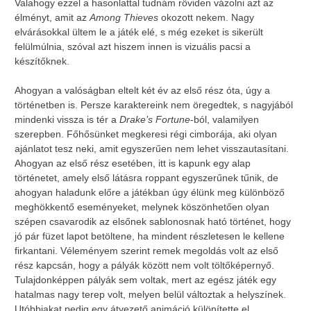
Valahogy ezzel a hasonlattal tudnám röviden vázolni azt az
élményt, amit az
Among Thieves
okozott nekem. Nagy
elvárásokkal ültem le a játék elé, s még ezeket is sikerült
felülmúlnia, szóval azt hiszem innen is vizuális pacsi a
készítőknek.
Ahogyan a valóságban eltelt két év az első rész óta, úgy a
történetben is. Persze karaktereink nem öregedtek, s nagyjából
mindenki vissza is tér a
Drake’s Fortune
-ból, valamilyen
szerepben. Főhősünket megkeresi régi cimborája, aki olyan
ajánlatot tesz neki, amit egyszerűen nem lehet visszautasítani.
Ahogyan az első rész esetében, itt is kapunk egy alap
történetet, amely első látásra roppant egyszerűnek tűnik, de
ahogyan haladunk előre a játékban úgy élünk meg különböző
meghökkentő eseményeket, melynek köszönhetően olyan
szépen csavarodik az elsőnek sablonosnak ható történet, hogy
jó pár füzet lapot betöltene, ha mindent részletesen le kellene
firkantani. Véleményem szerint remek megoldás volt az első
rész kapcsán, hogy a pályák között nem volt töltőképernyő.
Tulajdonképpen pályák sem voltak, mert az egész játék egy
hatalmas nagy terep volt, melyen belül változtak a helyszínek.
Utóbbiakat pedig egy átvezető animáció különítette el,