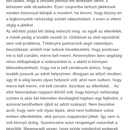
kell találni, hogy a virtuális péniszt elő lehessen venni, s
lehessen vele dicsekedni. Ezen csoportba tartozó játékosok
minden bizonnyal leköpik a monitort, ha leírom, hogy bizony én
a legkönnyebb nehézségi szintet választottam, s ezen is vittem
végig a játékot.
Az előrébb jutást két dolog nehezíti meg: az egyik az ellenfelek,
a másik pedig a tovább vezető út. Utóbbival az első epizódnál
sem volt probléma. Többnyire partnerünk segít valamilyen
beszólással, amiből már tudunk következtetni, hogy pontosan
mit is kell csinálni, merre kell menni. Amennyiben ilyen segítség
nincs előkaphatjuk a noteszünket is, s abból is könnyen
kikövetkeztethető, hogy mit is kell csinálnunk ahhoz, hogy
tovább jussunk az adott helyszínen. Ahogyan az előző részben,
úgy itt is elég kevés olyan helyszín volt, ahol nem tudtam, hogy
merre kell menni, mit kell csinálni. Azonban az ellenfelek… Az
első felvonásban roppant dühítő volt, hogy könnyű nehézségi
szinten is akár két kilométer távolságból kaptam egy fejlövést, s
azonnal kezdhettem újból az adott szakaszt. Nem beszélve
arról, hogy nem volt olyan lépés, ahol nem botlottam volna
emberi ellenfelekbe, akik persze csapatostul jöttek. Így nem is
volt könnyű dolog. Szerencsére ezen rengeteget csiszoltak a
készítők. Megmaradt ugyan, hogy szinte mindenhol emberek