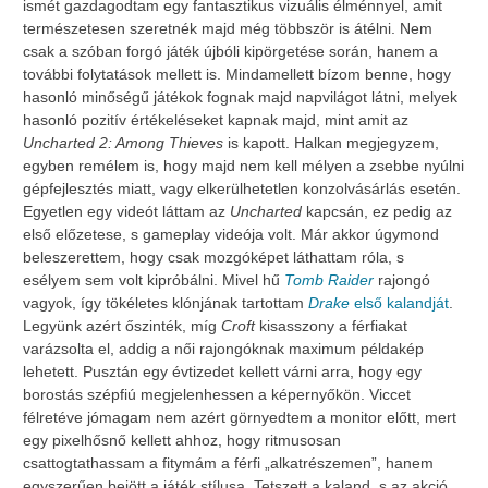
ismét gazdagodtam egy fantasztikus vizuális élménnyel, amit
természetesen szeretnék majd még többször is átélni. Nem
csak a szóban forgó játék újbóli kipörgetése során, hanem a
további folytatások mellett is. Mindamellett bízom benne, hogy
hasonló minőségű játékok fognak majd napvilágot látni, melyek
hasonló pozitív értékeléseket kapnak majd, mint amit az
Uncharted 2: Among Thieves
is kapott. Halkan megjegyzem,
egyben remélem is, hogy majd nem kell mélyen a zsebbe nyúlni
gépfejlesztés miatt, vagy elkerülhetetlen konzolvásárlás esetén.
Egyetlen egy videót láttam az
Uncharted
kapcsán, ez pedig az
első előzetese, s gameplay videója volt. Már akkor úgymond
beleszerettem, hogy csak mozgóképet láthattam róla, s
esélyem sem volt kipróbálni. Mivel hű
Tomb Raider
rajongó
vagyok, így tökéletes klónjának tartottam
Drake
első kalandját
.
Legyünk azért őszinték, míg
Croft
kisasszony a férfiakat
varázsolta el, addig a női rajongóknak maximum példakép
lehetett. Pusztán egy évtizedet kellett várni arra, hogy egy
borostás szépfiú megjelenhessen a képernyőkön. Viccet
félretéve jómagam nem azért görnyedtem a monitor előtt, mert
egy pixelhősnő kellett ahhoz, hogy ritmusosan
csattogtathassam a fitymám a férfi „alkatrészemen”, hanem
egyszerűen bejött a játék stílusa. Tetszett a kaland, s az akció