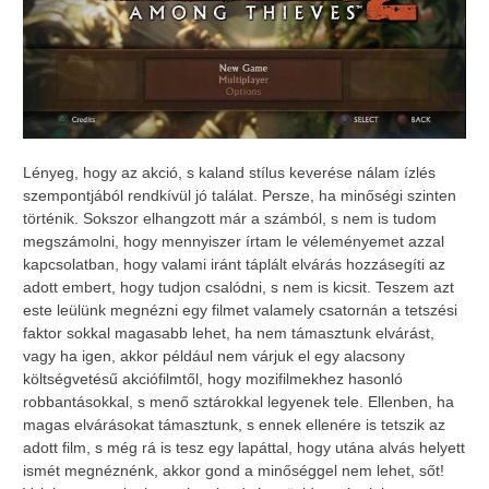
Lényeg, hogy az akció, s kaland stílus keverése nálam ízlés
szempontjából rendkívül jó találat. Persze, ha minőségi szinten
történik. Sokszor elhangzott már a számból, s nem is tudom
megszámolni, hogy mennyiszer írtam le véleményemet azzal
kapcsolatban, hogy valami iránt táplált elvárás hozzásegíti az
adott embert, hogy tudjon csalódni, s nem is kicsit. Teszem azt
este leülünk megnézni egy filmet valamely csatornán a tetszési
faktor sokkal magasabb lehet, ha nem támasztunk elvárást,
vagy ha igen, akkor például nem várjuk el egy alacsony
költségvetésű akciófilmtől, hogy mozifilmekhez hasonló
robbantásokkal, s menő sztárokkal legyenek tele. Ellenben, ha
magas elvárásokat támasztunk, s ennek ellenére is tetszik az
adott film, s még rá is tesz egy lapáttal, hogy utána alvás helyett
ismét megnéznénk, akkor gond a minőséggel nem lehet, sőt!