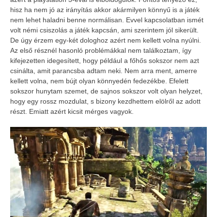
hisz ha nem jó az irányítás akkor akármilyen könnyű is a játék
nem lehet haladni benne normálisan. Evvel kapcsolatban ismét
volt némi csiszolás a játék kapcsán, ami szerintem jól sikerült.
De úgy érzem egy-két dologhoz azért nem kellett volna nyúlni.
Az első résznél hasonló problémákkal nem találkoztam, így
kifejezetten idegesített, hogy például a főhős sokszor nem azt
csinálta, amit parancsba adtam neki. Nem arra ment, amerre
kellett volna, nem bújt olyan könnyedén fedezékbe. Efelett
sokszor hunytam szemet, de sajnos sokszor volt olyan helyzet,
hogy egy rossz mozdulat, s bizony kezdhettem elölről az adott
részt. Emiatt azért kicsit mérges vagyok.