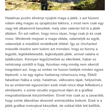
Hatalmas pozitív élményt nyújtott maga a játék, s azt hiszem
nálam elég magas az újrajátszási faktora, s most nem csak egy
vagy két alkalomról beszélek, mely után vaterán köt ki a játék
általam. Én azt vallom, hogy nincs olyan, hogy csak jó és csak
rossz. Mindenek megvan a maga oldala, valamelyik az egyik,
valamelyik a másikból rendelkezik többel. Így az
Uncharted
második részére sem tudom azt mondani, hogy ez bizony a
legjobb, legtökéletesebb, legkirályabb játék, amivel valaha is
találkoztam. Könnyen legyőzhetőek az ellenfelek, habár ez
nehézségi szinttől is függ. Azonban még mindig nem sikerült
megoldani azt, hogy az ember ne fusson beléjük minden egyes
lépésnél, s ne egy egész hadsereg rohamozza meg. Ebből
fakadóan hiába a szép, hatalmas, változatos tájak, helyszínek,
ha az embernek egyszerűen ezek miatt nincs ideje felfedezni,s
elmélyedni, s szinte vizuális orgazmust éljen át a grafikai
megvalósításnak köszönhetően. Ennél már csak az a zavaróbb,
hogy szinte állandóan átvezető animációkba botlunk. Ezek is a
játék grafikai motorjával készültek, de sokkal több lett belőlük,