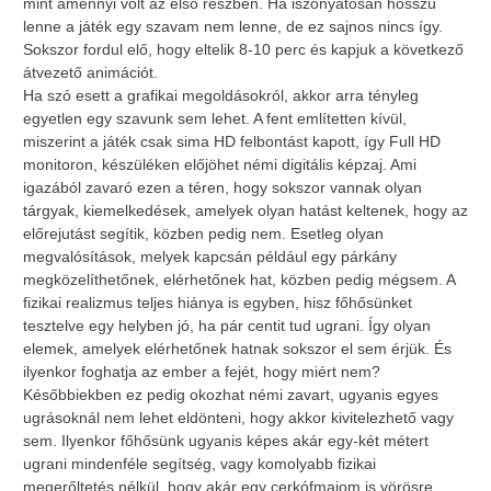
mint amennyi volt az első részben. Ha iszonyatosan hosszú
lenne a játék egy szavam nem lenne, de ez sajnos nincs így.
Sokszor fordul elő, hogy eltelik 8-10 perc és kapjuk a következő
átvezető animációt.
Ha szó esett a grafikai megoldásokról, akkor arra tényleg
egyetlen egy szavunk sem lehet. A fent említetten kívül,
miszerint a játék csak sima HD felbontást kapott, így Full HD
monitoron, készüléken előjöhet némi digitális képzaj. Ami
igazából zavaró ezen a téren, hogy sokszor vannak olyan
tárgyak, kiemelkedések, amelyek olyan hatást keltenek, hogy az
előrejutást segítik, közben pedig nem. Esetleg olyan
megvalósítások, melyek kapcsán például egy párkány
megközelíthetőnek, elérhetőnek hat, közben pedig mégsem. A
fizikai realizmus teljes hiánya is egyben, hisz főhősünket
tesztelve egy helyben jó, ha pár centit tud ugrani. Így olyan
elemek, amelyek elérhetőnek hatnak sokszor el sem érjük. És
ilyenkor foghatja az ember a fejét, hogy miért nem?
Későbbiekben ez pedig okozhat némi zavart, ugyanis egyes
ugrásoknál nem lehet eldönteni, hogy akkor kivitelezhető vagy
sem. Ilyenkor főhősünk ugyanis képes akár egy-két métert
ugrani mindenféle segítség, vagy komolyabb fizikai
megerőltetés nélkül, hogy akár egy cerkófmajom is vörösre