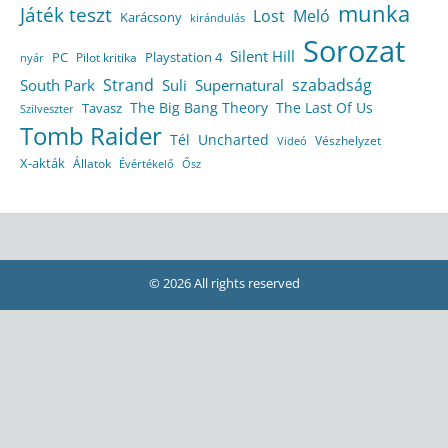
munka
Játék teszt
Lost
Meló
Karácsony
kirándulás
Sorozat
Silent Hill
Playstation 4
PC
Pilot kritika
nyár
Strand
szabadság
South Park
Suli
Supernatural
The Big Bang Theory
The Last Of Us
Tavasz
Szilveszter
Tomb Raider
Tél
Uncharted
Vészhelyzet
Videó
X-akták
Állatok
Évértékelő
Ősz
© 2026 All rights reserved