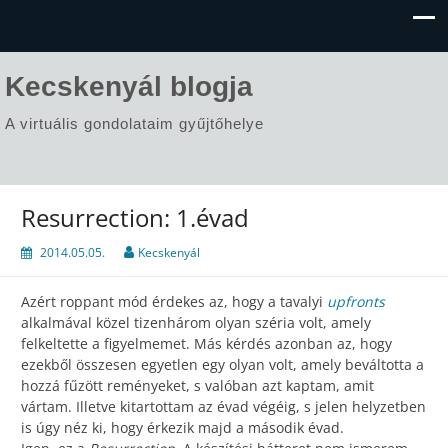
Kecskenyál blogja
A virtuális gondolataim gyűjtőhelye
Resurrection: 1.évad
2014.05.05.
Kecskenyál
Azért roppant mód érdekes az, hogy a tavalyi
upfronts
alkalmával közel tizenhárom olyan széria volt, amely
felkeltette a figyelmemet. Más kérdés azonban az, hogy
ezekből összesen egyetlen egy olyan volt, amely beváltotta a
hozzá fűzött reményeket, s valóban azt kaptam, amit
vártam. Illetve kitartottam az évad végéig, s jelen helyzetben
is úgy néz ki, hogy érkezik majd a második évad.