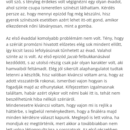
volt szó, s tényleg érdekes volt végignézni egy olyan évadot,
ahol szinte csupa ismeretlen színészt láthattam. Kérdés
persze az, hogy mennyi epizód fog még készülni, hisz
gyerek színészek esetében azért lehet itt-ott gond, amikor
elkezdenek nőni látványosan, mint a gomba.
Az első évaddal komolyabb problémám nem volt. Tény, hogy
a szériát promózni hivatott előzetes elég sok mindent ellőtt,
így kicsit lassú lefolyásúnak tűnhetett az évad. Valahol
szinte az is volt. Az első epizód
Jacob
felbukkanásával
kezdődött, s az utolsó részig csak pár olyan karakter volt, aki
hamvaiból feltámadt. Elég jól sikerült alaphangulatot tudtak
letenni a készítők, hisz valóban kíváncsi voltam arra, hogy az
adott visszatérők rokonai, ismerősei vajon hogyan is
fogadják majd az elhunytakat. Kifejezetten izgalmasnak
találtam, habár azért olykor volt némi baki itt is, tehát nem
beszélhetünk hiba nélküli szériáról.
Mindenesetre kíváncsi voltam, hogy vajon mi is rejlik a
háttérbe, s legbelül reménykedtem, hogy a fináléra majd
minden kérdésre választ kapunk. Meglepő is lett volna, ha
mondjuk ez megtörténik, mert akkor a továbbiakban nem
lett volna létjogosultsága a sorozatnak. Az első részekben