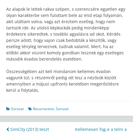
Az alapok le lettek rakva szépen, s szerencsére egyetlen egy
olyan karakterbe sem futottam bele az első etap folyamán,
akit utáltam volna, vagy azt éreztem esetleg, hogy nem
tartozik ide. Az utolsó képkockák pedig mindenképp
érdekesre sikeredtek, s további agyalásra ad okot. Kérdés
persze adott, hogy vajon csak bedobták a készítők, vagy
esetleg tényleg terveznek, tudnak valamit. Mert, ha az
előbbi akkor viszont komoly gondban lesznek egy esetleges
második évados berendelés esetében.
Összességében azt kell mondanom kellemes évadon
vagyunk túl, s részemről pedig ott lesz a nézősök között
amennyiben a májusi upfronts keretében megerősítésre
kerül a folytatás.
Sorozat
Resurrection
,
Sorozat
Bejegyzés
SimCity (2013) teszt
Kellemesen fog-e a telni a