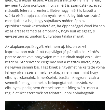
Igen, ez a
Resurrection
. A készítési hátteret nem ismerem,
így nem tudom pontosan, hogy miért is száműzték az évad
második felére a premiert, illetve hogy miért is kapott a
széria első etapja csupán nyolc részt. A legtöbb sorozatnál
mondjuk az a baj, hogy sajnálatos módon épp az
epizódszámnak köszönhető az, ha éppenséggel évad közben
az az érzése támad az embernek, hogy leül az egész, s
egyszerűen az unalom bugyrában találja magát.
Az alapkoncepció egyébként nem új, hiszen ezzel
kapcsolatban már látott napvilágot jó pár alkotás. Kérdés
persze adott volt, hogy vajon mit is tudnak majd ezzel kint
kezdeni. Szerencsére elegendő volt a készítők ihlete, hogy
ne legyen semmi baj. Hisz kinek a figyelmét ne keltette volna
fel egy olyan széria, melynek alapja nem más, mint hogy
elhunyt rokonaink, ismerőseink, barátaink egyszer csak a
semmiből megjelennek, s bekopogtatnak hozzánk. Az
elhunytak pedig nem értenek semmit főleg azért, mert a
régi életüket szeretnék ott folytatni, ahol abbahagyták.