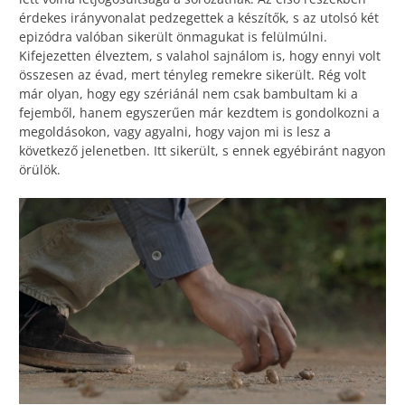
érdekes irányvonalat pedzegettek a készítők, s az utolsó két
epizódra valóban sikerült önmagukat is felülmúlni.
Kifejezetten élveztem, s valahol sajnálom is, hogy ennyi volt
összesen az évad, mert tényleg remekre sikerült. Rég volt
már olyan, hogy egy szériánál nem csak bambultam ki a
fejemből, hanem egyszerűen már kezdtem is gondolkozni a
megoldásokon, vagy agyalni, hogy vajon mi is lesz a
következő jelenetben. Itt sikerült, s ennek egyébiránt nagyon
örülök.