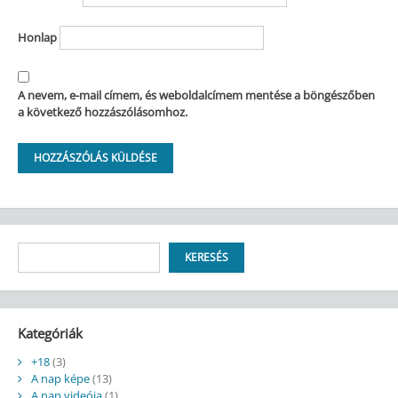
Honlap
A nevem, e-mail címem, és weboldalcímem mentése a böngészőben
a következő hozzászólásomhoz.
Keresés
KERESÉS
Kategóriák
+18
(3)
A nap képe
(13)
A nap videója
(1)