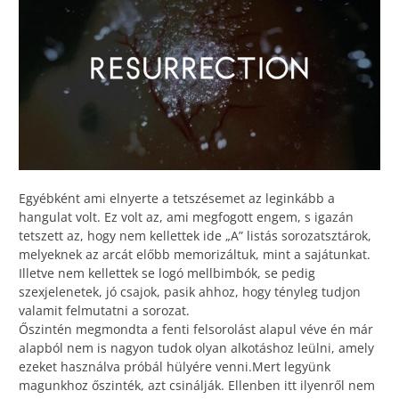
Egyébként ami elnyerte a tetszésemet az leginkább a
hangulat volt. Ez volt az, ami megfogott engem, s igazán
tetszett az, hogy nem kellettek ide „A” listás sorozatsztárok,
melyeknek az arcát előbb memorizáltuk, mint a sajátunkat.
Illetve nem kellettek se logó mellbimbók, se pedig
szexjelenetek, jó csajok, pasik ahhoz, hogy tényleg tudjon
valamit felmutatni a sorozat.
Őszintén megmondta a fenti felsorolást alapul véve én már
alapból nem is nagyon tudok olyan alkotáshoz leülni, amely
ezeket használva próbál hülyére venni.Mert legyünk
magunkhoz őszinték, azt csinálják. Ellenben itt ilyenről nem