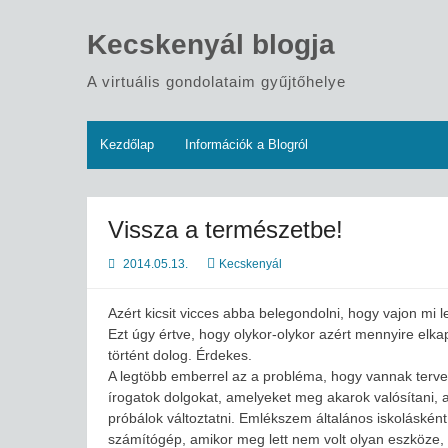
Skip
to
Kecskenyál blogja
content
A virtuális gondolataim gyűjtőhelye
Kezdőlap
Információk a Blogról
Vissza a természetbe!
2014.05.13.
Kecskenyál
Azért kicsit vicces abba belegondolni, hogy vajon mi 
Ezt úgy értve, hogy olykor-olykor azért mennyire elkap
történt dolog. Érdekes.
A legtöbb emberrel az a probléma, hogy vannak tervei
írogatok dolgokat, amelyeket meg akarok valósítani, 
próbálok változtatni. Emlékszem általános iskolásként
számítógép, amikor meg lett nem volt olyan eszköze, 