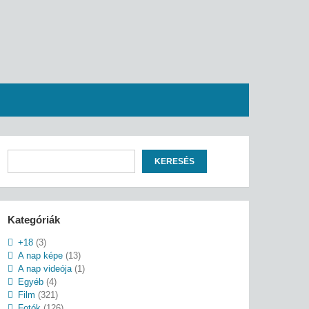
Keresés
KERESÉS
Kategóriák
+18
(3)
A nap képe
(13)
A nap videója
(1)
Egyéb
(4)
Film
(321)
Fotók
(126)