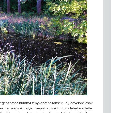
egész fotóalbumnyi fényképet feltöltsek, így egyelőre csak
 nagyon sok helyen kiépült a bicikli út, így lehetővé tette