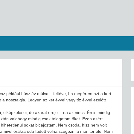
lesz például húsz év múlva – feltéve, ha megérem azt a kort -.
 a nosztalgia. Legyen az két évvel vagy tíz évvel ezelőtt
, elképzelései, de akarat ereje… na az nincs. Én is mindig
aztán valahogy mindig csak tologatom őket. Ezen azért
 hihetetlenül sokat bicajoztam. Nem csoda, hisz nem volt
amivel órákra oda tudott volna szegezni a monitor elé. Nem