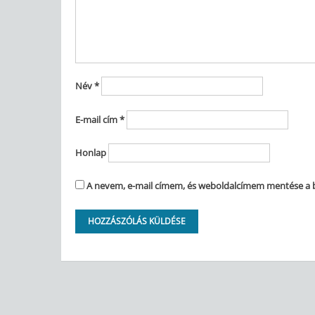
Név
*
E-mail cím
*
Honlap
A nevem, e-mail címem, és weboldalcímem mentése a