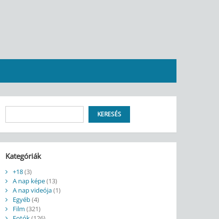
Keresés
KERESÉS
Kategóriák
+18
(3)
A nap képe
(13)
A nap videója
(1)
Egyéb
(4)
Film
(321)
Fotók
(126)