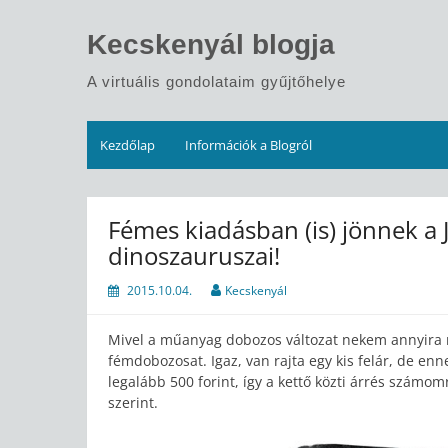
Skip
to
Kecskenyál blogja
content
A virtuális gondolataim gyűjtőhelye
Kezdőlap
Információk a Blogról
Fémes kiadásban (is) jönnek a 
dinoszauruszai!
2015.10.04.
Kecskenyál
Mivel a műanyag dobozos változat nekem annyira n
fémdobozosat. Igaz, van rajta egy kis felár, de enn
legalább 500 forint, így a kettő közti árrés szám
szerint.