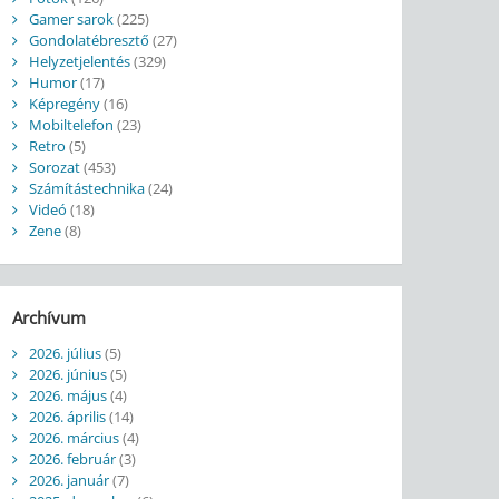
Gamer sarok
(225)
Gondolatébresztő
(27)
Helyzetjelentés
(329)
Humor
(17)
Képregény
(16)
Mobiltelefon
(23)
Retro
(5)
Sorozat
(453)
Számítástechnika
(24)
Videó
(18)
Zene
(8)
Archívum
2026. július
(5)
2026. június
(5)
2026. május
(4)
2026. április
(14)
2026. március
(4)
2026. február
(3)
2026. január
(7)