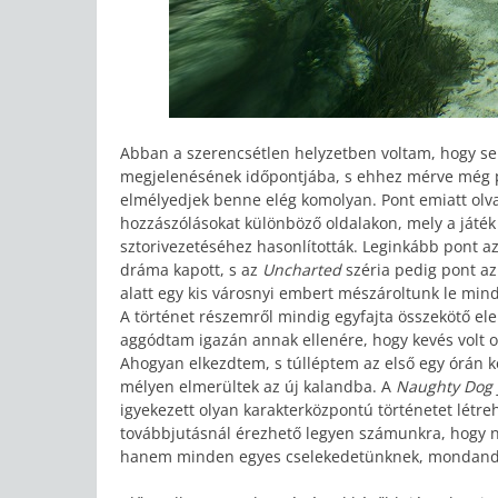
Abban a szerencsétlen helyzetben voltam, hogy s
megjelenésének időpontjába, s ehhez mérve még pá
elmélyedjek benne elég komolyan. Pont emiatt ol
hozzászólásokat különböző oldalakon, mely a játék 
sztorivezetéséhez hasonlították. Leginkább pont a
dráma kapott, s az
Uncharted
széria pedig pont az
alatt egy kis városnyi embert mészároltunk le min
A történet részemről mindig egyfajta összekötő ele
aggódtam igazán annak ellenére, hogy kevés volt o
Ahogyan elkezdtem, s túlléptem az első egy órán k
mélyen elmerültek az új kalandba. A
Naughty Dog
igyekezett olyan karakterközpontú történetet létre
továbbjutásnál érezhető legyen számunkra, hogy ne
hanem minden egyes cselekedetünknek, mondandó