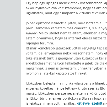
Egy nap egy újságos mellékletnek köszönhetően ki
akkor nyilvánvalóvá vált számomra, hogy az akcióe
ugrálhatok, mint egy csimpánz a vizuális textúrák k
Jó pár epizódot letudott a játék, mire hozzám eljut
párhuzamosan kerestem más címeket is, s a lénye
Raider?
Méltó utódot nem találtam, ellenben a me
estem olyannyira, hogy az internet elérés biztosítá
rajongói fórumra.
Itt már komolyabb játékosok voltak rengeteg tapas
voltam, de lényegében nekik köszönhetem, hogy el
tökéletesnek tűnt, s gépigény után kutakodva kelle
érdeklődésemet nagyon felkeltette a játék, de di
magamnak, s nem is terveztem. Ennek fényében a 
nyomon a játékkal kapcsolatos híreket.
Időközben beléptem a munka világába, s a filmek t
egyenes következménye lett egy kifutó szériás Blu
magát. Időközben persze nézegettem a különböző bo
is. Ekkor tűnt fel egyes borítókon a Blu-ray logo,
is lejátszani nem volt megállás:
két évvel ezelőtt
me