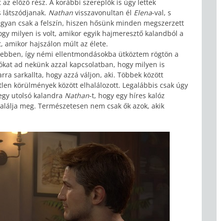
az előző rész. A korábbi szereplők is úgy lettek
s látszódjanak.
Nathan
visszavonultan él
Elena
-val, s
ugyan csak a felszín, hiszen hősünk minden megszerzett
hogy milyen is volt, amikor egyik hajmeresztő kalandból a
at, amikor hajszálon múlt az élete.
ebben, így némi ellentmondásokba ütköztem rögtön a
ókat ad nekünk azzal kapcsolatban, hogy milyen is
arra sarkallta, hogy azzá váljon, aki. Többek között
étlen körülmények között elhalálozott. Legalábbis csak úgy
 egy utolsó kalandra
Nathan
-t, hogy egy híres kalóz
találja meg. Természetesen nem csak ők azok, akik