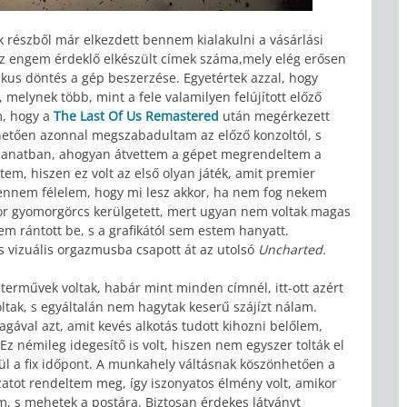
k részből már elkezdett bennem kialakulni a vásárlási
e az engem érdeklő elkészült címek száma,mely elég erősen
gikus döntés a gép beszerzése. Egyetértek azzal, hogy
 melynek több, mint a fele valamilyen felújított előző
m, hogy a
The Last Of Us Remastered
után megérkezett
hetően azonnal megszabadultam az előző konzoltól, s
illanatban, ahogyan átvettem a gépet megrendeltem a
ltem, hiszen ez volt az első olyan játék, amit premier
bennem félelem, hogy mi lesz akkor, ha nem fog nekem
kor gyomorgörcs kerülgetett, mert ugyan nem voltak magas
m rántott be, s a grafikától sem estem hanyatt.
s vizuális orgazmusba csapott át az utolsó
Uncharted.
erművek voltak, habár mint minden címnél, itt-ott azért
tak, s egyáltalán nem hagytak keserű szájízt nálam.
gával azt, amit kevés alkotás tudott kihozni belőlem,
z némileg idegesítő is volt, hiszen nem egyszer tolták el
gül a fix időpont. A munkahely váltásnak köszönhetően a
atot rendeltem meg, így iszonyatos élmény volt, amikor
 s mehetek a postára. Biztosan érdekes látványt