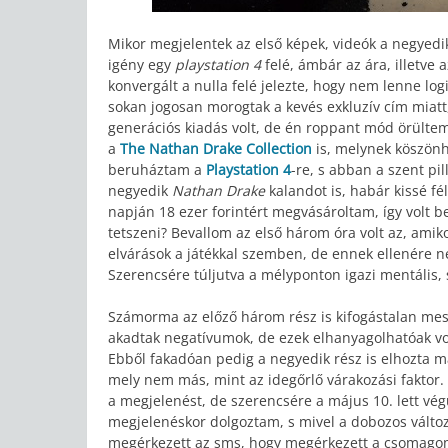
Mikor megjelentek az első képek, videók a negyedi
igény egy
playstation 4
felé, ámbár az ára, illetv
konvergált a nulla felé jelezte, hogy nem lenne lo
sokan jogosan morogtak a kevés exkluzív cím miatt,
generációs kiadás volt, de én roppant mód örülte
a
The Nathan Drake Collection
is, melynek köszön
beruháztam a
Playstation 4
-re, s abban a szent p
negyedik
Nathan Drake
kalandot is, habár kissé fé
napján 18 ezer forintért megvásároltam, így volt 
tetszeni? Bevallom az első három óra volt az, ami
elvárások a játékkal szemben, de ennek ellenére ne
Szerencsére túljutva a mélyponton igazi mentális, 
Számorma az előző három rész is kifogástalan mest
akadtak negatívumok, de ezek elhanyagolhatóak vol
Ebből fakadóan pedig a negyedik rész is elhozta ma
mely nem más, mint az idegőrlő várakozási faktor. E
a megjelenést, de szerencsére a május 10. lett vé
megjelenéskor dolgoztam, s mivel a dobozos változ
megérkezett az sms, hogy megérkezett a csomagom,