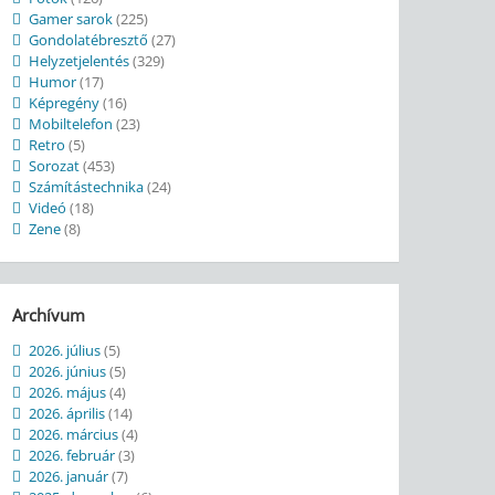
Gamer sarok
(225)
Gondolatébresztő
(27)
Helyzetjelentés
(329)
Humor
(17)
Képregény
(16)
Mobiltelefon
(23)
Retro
(5)
Sorozat
(453)
Számítástechnika
(24)
Videó
(18)
Zene
(8)
Archívum
2026. július
(5)
2026. június
(5)
2026. május
(4)
2026. április
(14)
2026. március
(4)
2026. február
(3)
2026. január
(7)