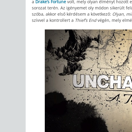
a
Drake’s Fortune
volt, mely olyan élményt hozott
sorozat terén. Az igényemet oly módon sikerült felü
szóba, akkor első kérdésem a következő:
Olyan, mi
szívvel a kontrollert a
Thief’s End
végén, mely elmél