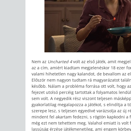
Nem az
Uncharted 4
volt az első játék, amit megj
az a cím, amiért kiadtam megjelenéskor 18 ezer fo
valami hihetetlen nagy kalandot, de bevallom az el
Először nem nagyon tudtam rá magyarázatot talál
később. Nálam a probléma forrása ott volt, hogy az 
fejezet utolsó percéig tartottak a folyamatos len
sem volt. A negyedik rész viszont teljesen másképp
gyakorlatilag megalapozza a játékot, s elindítja a
szerepe lesz, s teljesen egyedivé varázsolja az új 
mindent fel akartam fedezni, s rögtön kapkodni a f
még ezt nem tehettem meg. Valahol emiatt is volt 
lassúság érzése játékmenetileg, ami engem körbev