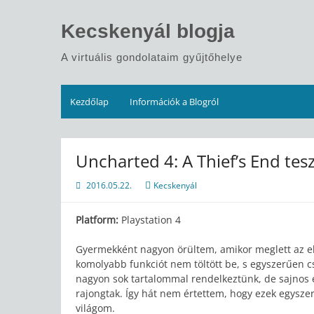
Skip
to
Kecskenyál blogja
content
A virtuális gondolataim gyűjtőhelye
Kezdőlap
Információk a Blogról
Uncharted 4: A Thief’s End tes
2016.05.22.
Kecskenyál
Platform:
Playstation 4
Gyermekként nagyon örültem, amikor meglett az e
komolyabb funkciót nem töltött be, s egyszerűen 
nagyon sok tartalommal rendelkeztünk, de sajnos e
rajongtak. Így hát nem értettem, hogy ezek egysze
világom.