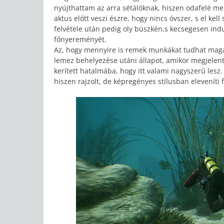
nyújthattam az arra sétálóknak, hiszen odafelé me
aktus előtt veszi észre, hogy nincs óvszer, s el kel
felvétele után pedig oly büszkén,s kecsegesen indu
főnyereményét.
Az, hogy mennyire is remek munkákat tudhat ma
lemez behelyezése utáni állapot, amikor megjelent 
kerített hatalmába, hogy itt valami nagyszerű les
hiszen rajzolt, de képregényes stílusban eleveníti