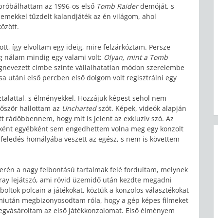
próbálhattam az 1996-os első
Tomb Raider
demóját, s
lemekkel tűzdelt kalandjáték az én világom, ahol
özött.
ott, így elvoltam egy ideig, mire felzárkóztam. Persze
g nálam mindig egy valami volt:
Olyan, mint a Tomb
gnevezett címbe szinte vállalhatatlan módon szerelembe
sa utáni első percben első dolgom volt regisztrálni egy
ztalattal, s élményekkel. Hozzájuk képest sehol nem
őször hallottam az
Uncharted
szót. Képek, videók alapján
tt rádöbbennem, hogy mit is jelent az exkluzív szó. Az
ákként egyébként sem engedhettem volna meg egy konzolt
feledés homályába veszett az egész, s nem is követtem
erén a nagy felbontású tartalmak felé fordultam, melynek
-ray lejátszó, ami rövid üzemidő után kezdte megadni
ltok polcain a játékokat, köztük a konzolos választékokat
 s miután megbizonyosodtam róla, hogy a gép képes filmeket
gvásároltam az első játékkonzolomat. Első élményem