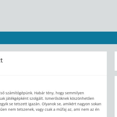
zt
lső számítógépünk. Habár tény, hogy semmilyen
csak játékgépként szolgált. Ismerősöknek köszönhetően
gyik se tetszett igazán. Olyanok se, amikért nagyon sokan
rűen nem tetszenek, vagy csak a műfaj az, ami nem az én