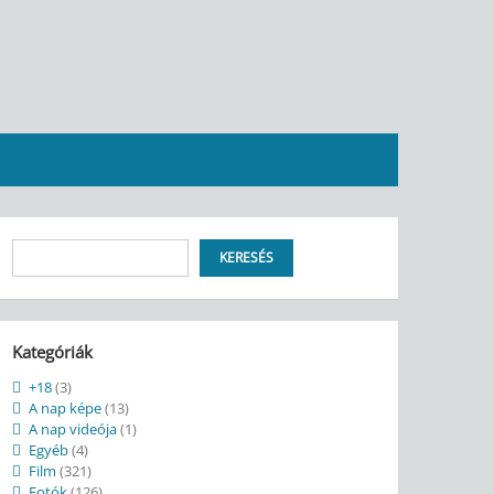
Keresés
KERESÉS
Kategóriák
+18
(3)
A nap képe
(13)
A nap videója
(1)
Egyéb
(4)
Film
(321)
Fotók
(126)