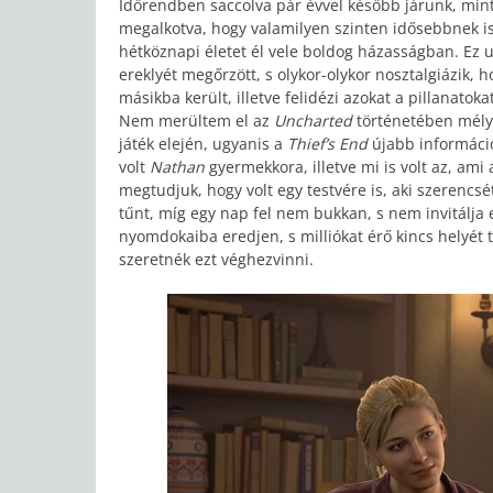
Időrendben saccolva pár évvel később járunk, mint 
megalkotva, hogy valamilyen szinten idősebbnek i
hétköznapi életet él vele boldog házasságban. Ez 
ereklyét megőrzött, s olykor-olykor nosztalgiázik, 
másikba került, illetve felidézi azokat a pillanatok
Nem merültem el az
Uncharted
történetében mély
játék elején, ugyanis a
Thief’s End
újabb informáci
volt
Nathan
gyermekkora, illetve mi is volt az, ami 
megtudjuk, hogy volt egy testvére is, aki szerencs
tűnt, míg egy nap fel nem bukkan, s nem invitálja
nyomdokaiba eredjen, s milliókat érő kincs helyét 
szeretnék ezt véghezvinni.