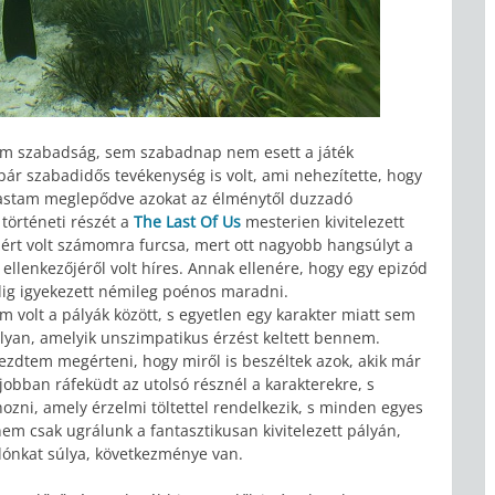
em szabadság, sem szabadnap nem esett a játék
r szabadidős tevékenység is volt, ami nehezítette, hogy
vastam meglepődve azokat az élménytől duzzadó
történeti részét a
The Last Of Us
mesterien kivitelezett
zért volt számomra furcsa, mert ott nagyobb hangsúlyt a
 ellenkezőjéről volt híres. Annak ellenére, hogy egy epizód
dig igyekezett némileg poénos maradni.
m volt a pályák között, s egyetlen egy karakter miatt sem
lyan, amelyik unszimpatikus érzést keltett bennem.
ezdtem megérteni, hogy miről is beszéltek azok, akik már
jobban ráfeküdt az utolsó résznél a karakterekre, s
hozni, amely érzelmi töltettel rendelkezik, s minden egyes
m csak ugrálunk a fantasztikusan kivitelezett pályán,
nkat súlya, következménye van.