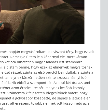
elenés napján megvásároltam, de viszont tény, hogy ez volt
rintot. Remegve ültem le a képernyő elé, mert vártam
ső két óra hihetetlen nagy csalódás lett számomra.
ni, s bíztam benne, hogy ezek az élmények megváltoznak
előző részek szinte az első perctől beindultak, s szinte a
dület, amelynek köszönhetően szinte szusszanásnyi időm
 építkezik ebből a szempontból. Az első két óra az, ami
 történet azon érzelmi részét, melynek később komoly
részt. Számomra kifejezetten idegesítőnek hatott, hogy
ejemet a golyózápor közepette, de sajnos a játék elején
frusztrált érzésem, továbbá ennek volt köszönhető az a
ett.