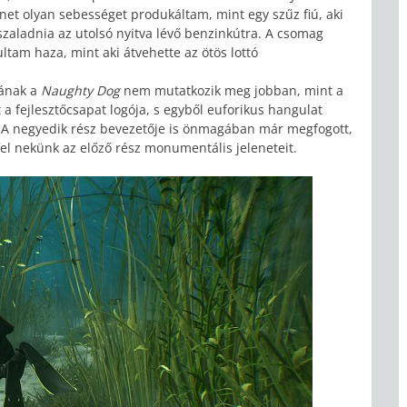
net olyan sebességet produkáltam, mint egy szűz fiú, aki
l szaladnia az utolsó nyitva lévő benzinkútra. A csomag
ltam haza, mint aki átvehette az ötös lottó
gának a
Naughty Dog
nem mutatkozik meg jobban, mint a
a fejlesztőcsapat logója, s egyből euforikus hangulat
z. A negyedik rész bevezetője is önmagában már megfogott,
 fel nekünk az előző rész monumentális jeleneteit.