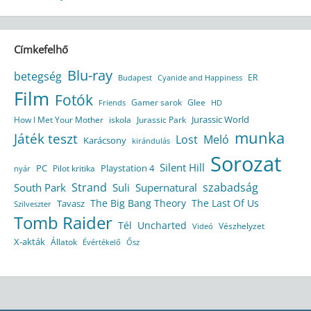
Címkefelhő
Blu-ray
betegség
ER
Budapest
Cyanide and Happiness
Film
Fotók
Gamer sarok
Glee
HD
Friends
Jurassic World
How I Met Your Mother
iskola
Jurassic Park
munka
Játék teszt
Lost
Meló
Karácsony
kirándulás
Sorozat
Silent Hill
Playstation 4
PC
Pilot kritika
nyár
Strand
szabadság
South Park
Suli
Supernatural
The Big Bang Theory
The Last Of Us
Tavasz
Szilveszter
Tomb Raider
Tél
Uncharted
Vészhelyzet
Videó
X-akták
Állatok
Évértékelő
Ősz