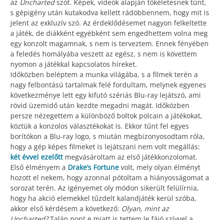
az
Uncharted
szót. Képek, videók alapján tökéletesnek tűnt,
s gépigény után kutakodva kellett rádöbbennem, hogy mit is
jelent az exkluzív szó. Az érdeklődésemet nagyon felkeltette
a játék, de diákként egyébként sem engedhettem volna meg
egy konzolt magamnak, s nem is terveztem. Ennek fényében
a feledés homályába veszett az egész, s nem is követtem
nyomon a játékkal kapcsolatos híreket.
Időközben beléptem a munka világába, s a filmek terén a
nagy felbontású tartalmak felé fordultam, melynek egyenes
következménye lett egy kifutó szériás Blu-ray lejátszó, ami
rövid üzemidő után kezdte megadni magát. Időközben
persze nézegettem a különböző boltok polcain a játékokat,
köztük a konzolos választékokat is. Ekkor tűnt fel egyes
borítókon a Blu-ray logo, s miután megbizonyosodtam róla,
hogy a gép képes filmeket is lejátszani nem volt megállás:
két évvel ezelőtt
megvásároltam az első játékkonzolomat.
Első élményem a
Drake’s Fortune
volt, mely olyan élményt
hozott el nekem, hogy azonnal pótoltam a hiányosságomat a
sorozat terén. Az igényemet oly módon sikerült felülírnia,
hogy ha akció elemekkel tűzdelt kalandjáték kerül szóba,
akkor első kérdésem a következő:
Olyan, mint az
Uncharted?
Talán pont e miatt is tettem le fájó szívvel a