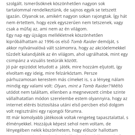
szolgált. Ismerősöknek köszönhetően nagyon sok
tartalommal rendelkeztünk, de sajnos egyik se tetszett
igazán. Olyanok se, amikért nagyon sokan rajongtak. Így hát
nem értettem, hogy ezek egyszerűen nem tetszenek, vagy
csak a műfaj az, ami nem az én világom.
Egy nap egy újságos mellékletnek köszönhetően
kipróbálhattam az 1996-os első
Tomb Raider
demóját, s
akkor nyilvánvalóvá vált számomra, hogy az akcióelemekkel
tűzdelt kalandjáték az én világom, ahol ugrálhatok, mint egy
csimpánz a vizuális textúrák között.
Jó pár epizódot letudott a játék, mire hozzám eljutott, így
elvoltam egy ideig, mire felzárkóztam. Persze
párhuzamosan kerestem más címeket is, s a lényeg nálam
mindig egy valami volt:
Olyan, mint a Tomb Raider?
Méltó
utódot nem találtam, ellenben a megnevezett címbe szinte
vállalhatatlan módon szerelembe estem olyannyira, hogy az
internet elérés biztosítása utáni első percben első dolgom
volt regisztrálni egy rajongói fórumra.
Itt már komolyabb játékosok voltak rengeteg tapasztalattal, s
élményekkel. Hozzájuk képest sehol nem voltam, de
lényegében nekik köszönhetem, hogy először hallottam