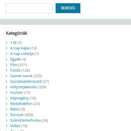
Keresés
KERESÉS
Kategóriák
+18
(3)
A nap képe
(13)
A nap videója
(1)
Egyéb
(4)
Film
(321)
Fotók
(126)
Gamer sarok
(225)
Gondolatébresztő
(27)
Helyzetjelentés
(329)
Humor
(17)
Képregény
(16)
Mobiltelefon
(23)
Retro
(5)
Sorozat
(453)
Számítástechnika
(24)
Videó
(18)