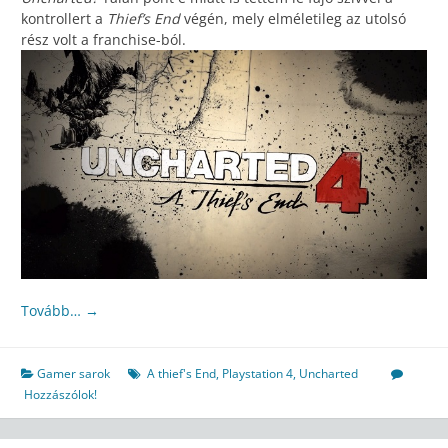
kontrollert a
Thief’s End
végén, mely elméletileg az utolsó
rész volt a franchise-ból.
Tovább…
→
Gamer sarok
A thief's End
,
Playstation 4
,
Uncharted
Hozzászólok!