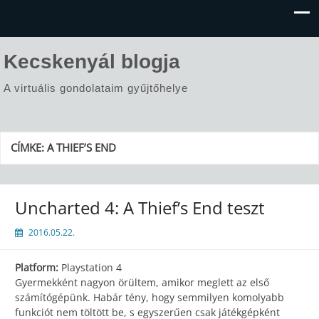
Kecskenyál blogja
A virtuális gondolataim gyűjtőhelye
CÍMKE:
A THIEF’S END
Uncharted 4: A Thief’s End teszt
2016.05.22.
Platform:
Playstation 4
Gyermekként nagyon örültem, amikor meglett az első
számítógépünk. Habár tény, hogy semmilyen komolyabb
funkciót nem töltött be, s egyszerűen csak játékgépként