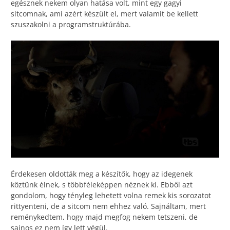
egésznek nekem olyan hatása volt, mint egy gagyi
sitcomnak, ami azért készült el, mert valamit be kellett
szuszakolni a programstruktúrába.
Érdekesen oldották meg a készítők, hogy az idegenek
köztünk élnek, s többféleképpen néznek ki. Ebből azt
gondolom, hogy tényleg lehetett volna remek kis sorozatot
rittyenteni, de a sitcom nem ehhez való. Sajnáltam, mert
reménykedtem, hogy majd megfog nekem tetszeni, de
sajnos ez nem így lett végül.