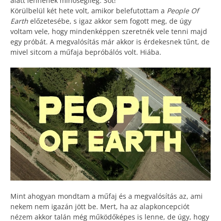
alatt lennének minőségileg. Sőt!
Körülbelül két hete volt, amikor belefutottam a
People Of
Earth
előzetesébe, s igaz akkor sem fogott meg, de úgy
voltam vele, hogy mindenképpen szeretnék vele tenni majd
egy próbát. A megvalósítás már akkor is érdekesnek tűnt, de
mivel sitcom a műfaja bepróbálós volt. Hiába.
Mint ahogyan mondtam a műfaj és a megvalósítás az, ami
nekem nem igazán jött be. Mert, ha az alapkoncepciót
nézem akkor talán még működőképes is lenne, de úgy, hogy