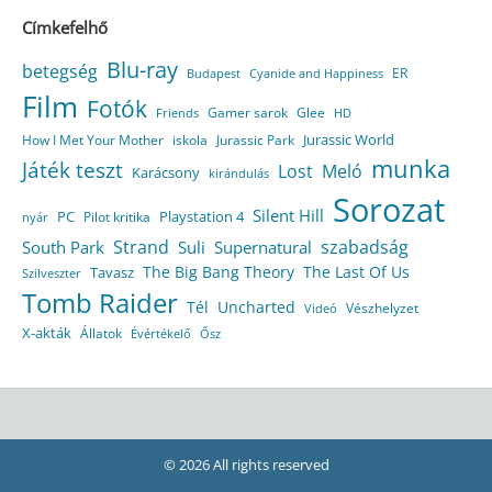
Címkefelhő
Blu-ray
betegség
ER
Budapest
Cyanide and Happiness
Film
Fotók
Gamer sarok
Glee
HD
Friends
Jurassic World
How I Met Your Mother
iskola
Jurassic Park
munka
Játék teszt
Lost
Meló
Karácsony
kirándulás
Sorozat
Silent Hill
Playstation 4
PC
Pilot kritika
nyár
Strand
szabadság
South Park
Suli
Supernatural
The Big Bang Theory
The Last Of Us
Tavasz
Szilveszter
Tomb Raider
Tél
Uncharted
Vészhelyzet
Videó
X-akták
Állatok
Évértékelő
Ősz
© 2026 All rights reserved