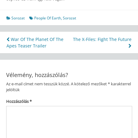
Sorozat
People Of Earth
,
Sorozat
Bejegyzés
War Of The Planet Of The
The X-Files: Fight The Future
Apes Teaser Trailer
navigáció
Vélemény, hozzászólás?
Az e-mail címet nem tesszük közzé.
A kötelező mezőket
*
karakterrel
jelöltük
Hozzászólás
*