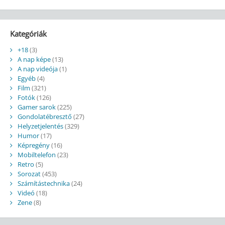
Kategóriák
+18
(3)
A nap képe
(13)
A nap videója
(1)
Egyéb
(4)
Film
(321)
Fotók
(126)
Gamer sarok
(225)
Gondolatébresztő
(27)
Helyzetjelentés
(329)
Humor
(17)
Képregény
(16)
Mobiltelefon
(23)
Retro
(5)
Sorozat
(453)
Számítástechnika
(24)
Videó
(18)
Zene
(8)