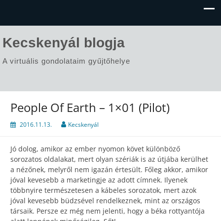
Kecskenyál blogja
A virtuális gondolataim gyűjtőhelye
People Of Earth – 1×01 (Pilot)
2016.11.13.
Kecskenyál
Jó dolog, amikor az ember nyomon követ különböző
sorozatos oldalakat, mert olyan szériák is az útjába kerülhet
a nézőnek, melyről nem igazán értesült. Főleg akkor, amikor
jóval kevesebb a marketingje az adott címnek. Ilyenek
többnyire természetesen a kábeles sorozatok, mert azok
jóval kevesebb büdzsével rendelkeznek, mint az országos
társaik. Persze ez még nem jelenti, hogy a béka rottyantója