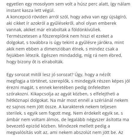
egyetlen egy mosolyom sem volt a húsz perc alatt, így nálam
instant kasza lett végül.
A koncepció röviden arról szól, hogy adva van egy újságíró,
aki cikket ír azokról a gyűlésekről, ahol olyan emberek
vannak, akiket már elraboltak a földönkívüliek.
Természetesen a főszereplőnk nem hiszi el ezeket a
dolgokat, s továbbra is úgy tekint a gyűlésre járókra, mint
akik nem ebben a dimenzióban élnek, s mindez csak a
fejükben létezik. Egészen mindaddig, míg rá nem ébred,
hogy bizony őt is elrabolták.
Egy sorozat mitől lesz jó sorozat? Úgy, hogy a nézőt
megfogja a történet, szereplők, s mindegyik részen képes jól
érezni magát, s ennek keretében pedig önfeledten
szórakozni. Kikapcsolja az agyát közben, s elfelejtheti a
hétköznapi dolgokat. Na már most ennél a szériánál nekem
ez sajnos nem jött össze. A karakterek nekem teljesen
sterilek, s egyik sem fogott meg. Nem érdekelt egyik se, s
ámbár nem voltam álmos, de legalább négyszer ásította ma
bevezető epizód közben. Mindezek mellett pedig a
megvalósítás volt az, ami nekem abszolút nem jött be. Az