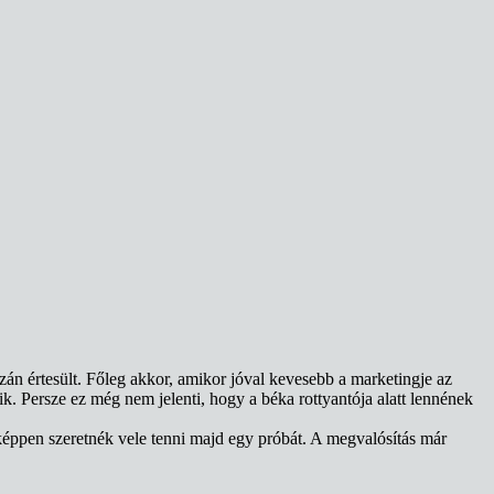
án értesült. Főleg akkor, amikor jóval kevesebb a marketingje az
k. Persze ez még nem jelenti, hogy a béka rottyantója alatt lennének
képpen szeretnék vele tenni majd egy próbát. A megvalósítás már