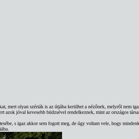
, mert olyan szériák is az útjába kerülhet a nézőnek, melyről nem igaz
rt azok jóval kevesebb büdzsével rendelkeznek, mint az országos társai
tesébe, s igaz akkor sem fogott meg, de úgy voltam vele, hogy minden
iába.