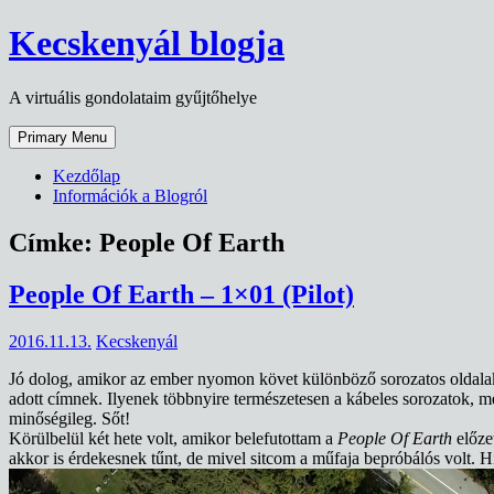
Skip
Kecskenyál blogja
to
content
A virtuális gondolataim gyűjtőhelye
Primary Menu
Kezdőlap
Információk a Blogról
Címke:
People Of Earth
People Of Earth – 1×01 (Pilot)
2016.11.13.
Kecskenyál
Jó dolog, amikor az ember nyomon követ különböző sorozatos oldalakat
adott címnek. Ilyenek többnyire természetesen a kábeles sorozatok, me
minőségileg. Sőt!
Körülbelül két hete volt, amikor belefutottam a
People Of Earth
előze
akkor is érdekesnek tűnt, de mivel sitcom a műfaja bepróbálós volt. H