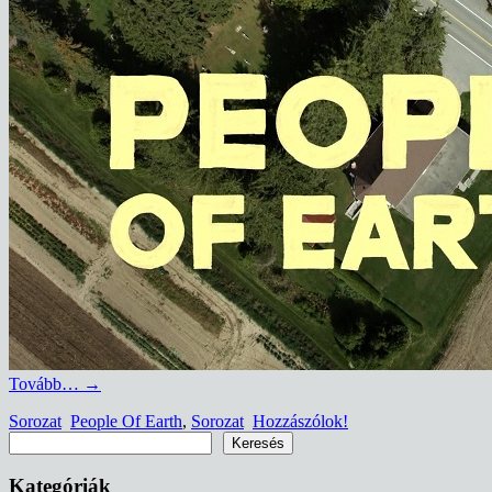
Tovább…
→
Sorozat
People Of Earth
,
Sorozat
Hozzászólok!
Keresés
Keresés
Kategóriák