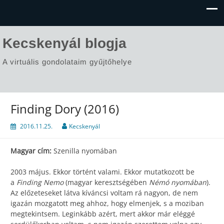
Kecskenyál blogja
A virtuális gondolataim gyűjtőhelye
Finding Dory (2016)
2016.11.25.
Kecskenyál
Magyar cím:
Szenilla nyomában
2003 május. Ekkor történt valami. Ekkor mutatkozott be
a
Finding Nemo
(magyar keresztségében
Némó nyomában
).
Az előzeteseket látva kíváncsi voltam rá nagyon, de nem
igazán mozgatott meg ahhoz, hogy elmenjek, s a moziban
megtekintsem. Leginkább azért, mert akkor már eléggé