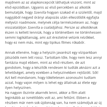
majdnem az az alapkoncepciót láthatjuk viszont, mint az
első epizódban. Ugyanis az első percekben az alkotók
bemutatják, hogy
Szenilla
hogyan szakad el a szüleitől, majd
nagyjából negyed órányi alapozás után elkezdődik egyfajta
mélyvízi roadmovie, melynek célja természetesen az, hogy
visszataláljon
Szenilla
a családjához. Persze az alkotóknak
észen is kellett lenniük, hogy a történetben ne történhessen
semmi logikátlanság, ami azt éreztetné velünk nézőkkel,
hogy ez nem más, mint egy tipikus filmes rókabőr.
Annak ellenére, hogy a helyszín javarészt egy víziparkban
játszódik nem lett rossz. Tartottam tőle, hogy nem lesz annyi
fantázia majd ebben, mint az első részben, de azt
gondolom, hogy a készítők rendesen ki tudták aknázni azt a
lehetőséget, amely ezekben a helyszínekben rejtőzött. Sőt!
Azt kell mondanom, hogy tökéletesen azonosulni tudtam
azzal, hogy vajon milyen is lehet egy állatnak az élete egy
ilyen helyszínen.
Ha nagyon őszinte akarnék lenni, akkor a film alatt
leginkább az ismétlődés volt az, ami feltűnt. Ebben a
részben már nem sok újdonság van, ha nem számoljuk az új