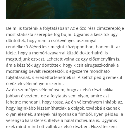
De mi is történik a folytatásban? Az előző rész címszereplője
most statiszta szerepbe fog bújni. Ugyanis a készítők úgy
döntöttek, hogy nem a csökevényes uszonnyal
rendelkező
Némó
lesz megint középpontban, hanem itt az
ideje, hogy a memóriazavarral küzdő doktorhalról is
megtudjunk ezt-azt. Lehetett volna ez egy előzményfilm is,
ám a készítők úgy döntöttek, hogy kicsit elrugaszkodnak a
mostanság bevált receptektől, s egyszerre mondható
folytatásnak, s eredettörténetnek is. A kettőt pedig remekül
ötvözték véleményem szerint.
Az én személyes véleményem, hogy az első részt sokkal
jobban élveztem, de a folytatás sem olyan, amire azt
lehetne mondani, hogy rossz. Az én véleményem inkább az,
hogy leginkább kiszámíthatóak a dolgok, továbbá akadnak
olyan elemek, amelyek hiányoznak a filmből. Ilyen például a
vérengző karakterek, illetve a halál motívuma is. Ugyanis
ezek mind-mind ott voltak az első részben. Hozzáteszem