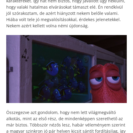
karaktereket. Így hát nem biztos, hogy javallott úgy nekiülni,
hogy valaki hatalmas elvárásokat támaszt elé. Én rendkívül
jól szórakoztam, de azért hiányzott nekem belőle valami.
Hiába volt tele jó megvalósításokkal, érdekes jelenetekkel.
Nekem azért kellett volna némi újdonság.
Összegezve azt gondolom, hogy nem lett világmegváltó
alkotás, mint az első rész, de mindenképpen szerethető az
már biztos. Többször nézős lesz, habár véleményem szerint
a magyar szinkron jó pár helyen kicsit sántít fordításilag, így