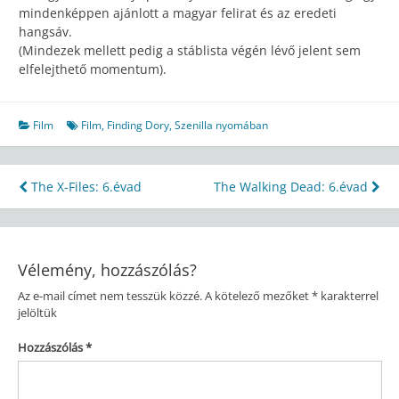
mindenképpen ajánlott a magyar felirat és az eredeti
hangsáv.
(Mindezek mellett pedig a stáblista végén lévő jelent sem
elfelejthető momentum).
Film
Film
,
Finding Dory
,
Szenilla nyomában
Bejegyzés
The X-Files: 6.évad
The Walking Dead: 6.évad
navigáció
Vélemény, hozzászólás?
Az e-mail címet nem tesszük közzé.
A kötelező mezőket
*
karakterrel
jelöltük
Hozzászólás
*