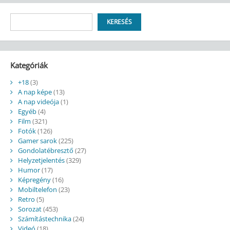
Keresés
KERESÉS
Kategóriák
+18
(3)
A nap képe
(13)
A nap videója
(1)
Egyéb
(4)
Film
(321)
Fotók
(126)
Gamer sarok
(225)
Gondolatébresztő
(27)
Helyzetjelentés
(329)
Humor
(17)
Képregény
(16)
Mobiltelefon
(23)
Retro
(5)
Sorozat
(453)
Számítástechnika
(24)
Videó
(18)