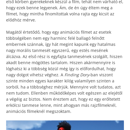
első körben gyerekeknek készül a film, tehát nem várható el,
hogy ezek benne legyenek. Ám, de én úgy éltem meg a
filmet, hogy mintha finomítottak volna rajta egy kicsit az
elődhöz mérve.
Magától értetődő, hogy egy animációs filmet az esetek
többségében nem egy harminc felé ballagó felnőtt
embernek szánnak, így hát megint kapunk egy hatalmas
nagy morális tanmesét egyszerű, egy estés mesének
álcázva. Az első rész is egyfajta tanmesének szolgált, hiszen
akadt benne mögöttes tartalom. Hiszen akármennyire is
lóghatsz ki a többség közül még így is előfordulhat, hogy
nagy dolgot vihetsz véghez. A
Finding Dory
-ban viszont
szinte minden egyes karakter kilóg valamilyen szinten a
sorból, ha a többséghez mérjük. Mennyire volt tudatos, azt
nem tudom. Ellenben működőképes volt egészen az elejétől
a végéig az biztos. Nem éreztem azt, hogy ez egy erőltetett
erkölcsi tanmese lenne, mint ahogyan más rajzfilmeknél,
animációs filmeknél megszoktam.