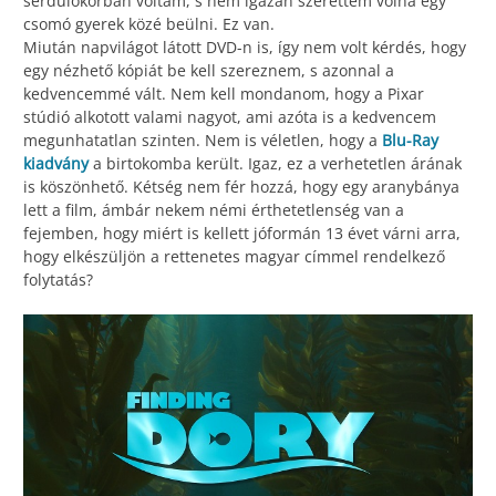
serdülőkorban voltam, s nem igazán szerettem volna egy
csomó gyerek közé beülni. Ez van.
Miután napvilágot látott DVD-n is, így nem volt kérdés, hogy
egy nézhető kópiát be kell szereznem, s azonnal a
kedvencemmé vált. Nem kell mondanom, hogy a Pixar
stúdió alkotott valami nagyot, ami azóta is a kedvencem
megunhatatlan szinten. Nem is véletlen, hogy a
Blu-Ray
kiadvány
a birtokomba került. Igaz, ez a verhetetlen árának
is köszönhető. Kétség nem fér hozzá, hogy egy aranybánya
lett a film, ámbár nekem némi érthetetlenség van a
fejemben, hogy miért is kellett jóformán 13 évet várni arra,
hogy elkészüljön a rettenetes magyar címmel rendelkező
folytatás?