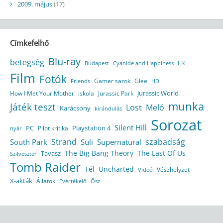
2009. május
(17)
Címkefelhő
Blu-ray
betegség
ER
Budapest
Cyanide and Happiness
Film
Fotók
Gamer sarok
Glee
HD
Friends
Jurassic World
How I Met Your Mother
iskola
Jurassic Park
munka
Játék teszt
Lost
Meló
Karácsony
kirándulás
Sorozat
Silent Hill
Playstation 4
PC
Pilot kritika
nyár
Strand
szabadság
South Park
Suli
Supernatural
The Big Bang Theory
The Last Of Us
Tavasz
Szilveszter
Tomb Raider
Tél
Uncharted
Vészhelyzet
Videó
X-akták
Állatok
Évértékelő
Ősz