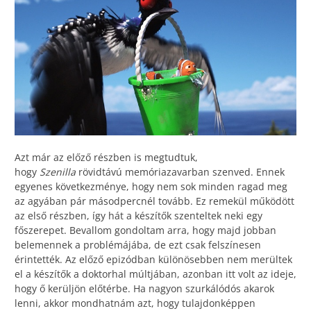
Azt már az előző részben is megtudtuk,
hogy
Szenilla
rövidtávú memóriazavarban szenved. Ennek
egyenes következménye, hogy nem sok minden ragad meg
az agyában pár másodpercnél tovább. Ez remekül működött
az első részben, így hát a készítők szenteltek neki egy
főszerepet. Bevallom gondoltam arra, hogy majd jobban
belemennek a problémájába, de ezt csak felszínesen
érintették. Az előző epizódban különösebben nem merültek
el a készítők a doktorhal múltjában, azonban itt volt az ideje,
hogy ő kerüljön előtérbe. Ha nagyon szurkálódós akarok
lenni, akkor mondhatnám azt, hogy tulajdonképpen