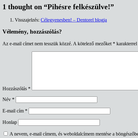
1 thought on “
Pihésre felkészülve!
”
Visszajelzés:
Célegyenesben! – Dentorel blogja
Vélemény, hozzászólás?
Az e-mail címet nem tesszük közzé.
A kötelező mezőket
*
karakterrel 
Hozzászólás
*
Név
*
E-mail cím
*
Honlap
A nevem, e-mail címem, és weboldalcímem mentése a böngészőb