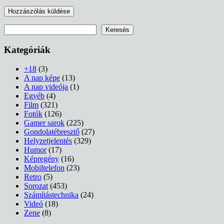
Keresés
Keresés
Kategóriák
+18
(3)
A nap képe
(13)
A nap videója
(1)
Egyéb
(4)
Film
(321)
Fotók
(126)
Gamer sarok
(225)
Gondolatébresztő
(27)
Helyzetjelentés
(329)
Humor
(17)
Képregény
(16)
Mobiltelefon
(23)
Retro
(5)
Sorozat
(453)
Számítástechnika
(24)
Videó
(18)
Zene
(8)