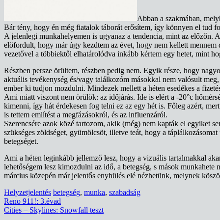
Abban a szakmában, melyb
Bár tény, hogy én még fiatalok táborát erősítem, így könnyen el tud 
A jelenlegi munkahelyemen is ugyanaz a tendencia, mint az előzőn. A 
előfordult, hogy már úgy kezdtem az évet, hogy nem kellett mennem do
vezetővel a többiektől elhatárolódva inkább kértem egy hetet, mint 
Részben persze örültem, részben pedig nem. Egyik része, hogy nagyon 
aktuális tevékenység és/vagy találkozóm másokkal nem valósult meg, i
ember ki tudjon mozdulni. Mindezek mellett a héten esedékes a fizetés
Ami miatt viszont nem örülök: az időjárás. Ide is elért a -20°c hőmé
kimenni, így hát érdekesen fog telni ez az egy hét is. Főleg azért, 
is tettem említést a megfázásokról, és az influenzáról.
Szerencsére azok közé tartozom, akik (még) nem kapták el egyiket s
szükséges zöldséget, gyümölcsöt, illetve teát, hogy a táplálkozásom
betegséget.
Ami a héten leginkább jellemző lesz, hogy a vizuális tartalmakkal ak
lehetőségem lesz kimozdulni az idő, a betegség, s mások munkahete
március közepén már jelentős enyhülés elé nézhetünk, melynek köszön
Helyzetjelentés
betegség
,
munka
,
szabadság
Bejegyzés
Reno 911!: 3.évad
Cities – Skylines: Snowfall teszt
navigáció