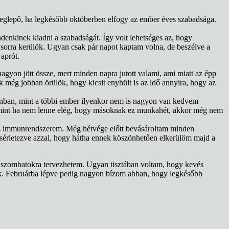
lepő, ha legkésőbb októberben elfogy az ember éves szabadsága.
denkinek kiadni a szabadságát. Így volt lehetséges az, hogy
 sorra kerülök. Ugyan csak pár napot kaptam volna, de beszélve a
aprót.
gyon jött össze, mert minden napra jutott valami, ami miatt az épp
 még jobban örülök, hogy kicsit enyhült is az idő annyira, hogy az
Azonban, mint a többi ember ilyenkor nem is nagyon van kedvem
valamint ha nem lenne elég, hogy másoknak ez munkahét, akkor még nem
 az immunrendszerem. Még hétvége előtt bevásároltam minden
ísérletezve azzal, hogy hátha ennek köszönhetően elkerülöm majd a
 a szombatokra tervezhetem. Ugyan tisztában voltam, hogy kevés
ek. Februárba lépve pedig nagyon bízom abban, hogy legkésőbb