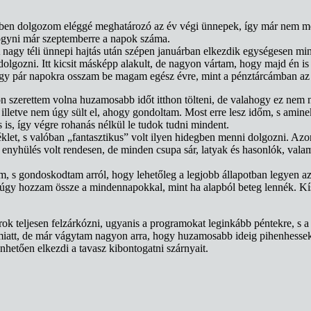
en dolgozom eléggé meghatározó az év végi ünnepek, így már nem meg
fogyni már szeptemberre a napok száma.
nagy téli ünnepi hajtás után szépen januárban elkezdik egységesen min
lgozni. Itt kicsit másképp alakult, de nagyon vártam, hogy majd én is
hogy pár napokra osszam be magam egész évre, mint a pénztárcámban az 
szerettem volna huzamosabb időt itthon tölteni, de valahogy ez nem na
lletve nem úgy sült el, ahogy gondoltam. Most erre lesz időm, s aminek
 is, így végre rohanás nélkül le tudok tudni mindent.
rséklet, s valóban „fantasztikus” volt ilyen hidegben menni dolgozni. 
mert enyhülés volt rendesen, de minden csupa sár, latyak és hasonlók, 
em, s gondoskodtam arról, hogy lehetőleg a legjobb állapotban legyen
at úgy hozzam össze a mindennapokkal, mint ha alapból beteg lennék. K
arok teljesen felzárkózni, ugyanis a programokat leginkább péntekre, s
 miatt, de már vágytam nagyon arra, hogy huzamosabb ideig pihenhess
hetően elkezdi a tavasz kibontogatni szárnyait.