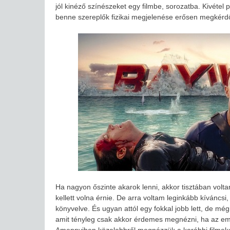
jól kinéző színészeket egy filmbe, sorozatba. Kivétel
benne szereplők fizikai megjelenése erősen megkérdő
Ha nagyon őszinte akarok lenni, akkor tisztában vol
kellett volna érnie. De arra voltam leginkább kíváncsi, 
könyvelve. És ugyan attól egy fokkal jobb lett, de m
amit tényleg csak akkor érdemes megnézni, ha az emb
Amennyiben közelebbről megnézzük a korábbi filmeket