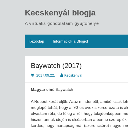
Skip
to
Kecskenyál blogja
content
A virtuális gondolataim gyűjtőhelye
Kezdőlap
Információk a Blogról
Baywatch (2017)
2017.09.22.
Kecskenyál
Magyar cím:
Baywatch
A Reboot korát éljük. Azaz mindenből, amiből csak leh
meglepő tehát, hogy a ’90-es évek sikersorozata is á
olvastam róla, de főleg arról, hogy tulajdonképpen 
hiszen annak idején is elsősorban a benne szereplők 
kérdés, hogy manapság már (szerencsére) nagyon neh