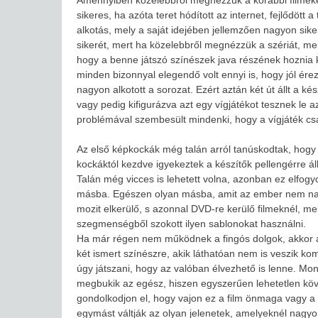
sikeres, ha azóta teret hódított az internet, fejlődöt
alkotás, mely a saját idejében jellemzően nagyon sike
sikerét, mert ha közelebbről megnézzük a szériát, me
hogy a benne játszó színészek java részének hoznia k
minden bizonnyal elegendő volt ennyi is, hogy jól é
nagyon alkotott a sorozat. Ezért aztán két út állt a ké
vagy pedig kifigurázva azt egy vígjátékot tesznek le a
problémával szembesült mindenki, hogy a vígjáték csak
Az első képkockák még talán arról tanúskodtak, hogy 
kockáktól kezdve igyekeztek a készítők pellengérre áll
Talán még vicces is lehetett volna, azonban ez elfogy
másba. Egészen olyan másba, amit az ember nem nagyo
mozit elkerülő, s azonnal DVD-re kerülő filmeknél, me
szegmenségből szokott ilyen sablonokat használni.
Ha már régen nem működnek a fingós dolgok, akkor a
két ismert színészre, akik láthatóan nem is veszik 
úgy játszani, hogy az valóban élvezhető is lenne. Mo
megbukik az egész, hiszen egyszerűen lehetetlen köv
gondolkodjon el, hogy vajon ez a film önmaga vagy a 
egymást váltják az olyan jelenetek, amelyeknél nagyo