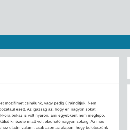
et mozifilmet csinálunk, vagy pedig újraindítjuk. Nem
ldozatául esett. Az igazság az, hogy én nagyon sokat
mekkora bukás is volt nyáron, ami egyébként nem meglepő,
külső kinézete miatt volt eladható nagyon sokáig. Az más
éz eladni valamit csak azon az alapon, hogy beleteszünk