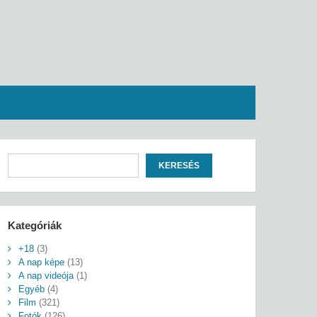
Keresés
KERESÉS
Kategóriák
+18
(3)
A nap képe
(13)
A nap videója
(1)
Egyéb
(4)
Film
(321)
Fotók
(126)