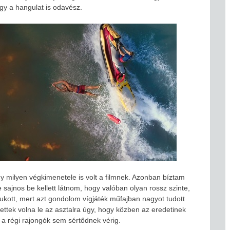
y a hangulat is odavész.
y milyen végkimenetele is volt a filmnek. Azonban bíztam
sajnos be kellett látnom, hogy valóban olyan rossz szinte,
ukott, mert azt gondolom vígjáték műfajban nagyot tudott
ettek volna le az asztalra úgy, hogy közben az eredetinek
a régi rajongók sem sértődnek vérig.