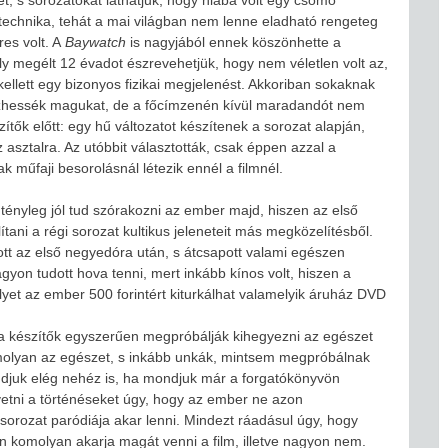
t a technika, tehát a mai világban nem lenne eladható rengeteg
res volt. A
Baywatch
is nagyjából ennek köszönhette a
ly megélt 12 évadot észrevehetjük, hogy nem véletlen volt az,
ellett egy bizonyos fizikai megjelenést. Akkoriban sokaknak
rezhessék magukat, de a főcímzenén kívül maradandót nem
szítők előtt: egy hű változatot készítenek a sorozat alapján,
z asztalra. Az utóbbit választották, csak éppen azzal a
 műfaji besorolásnál létezik ennél a filmnél.
tényleg jól tud szórakozni az ember majd, hiszen az első
ítani a régi sorozat kultikus jeleneteit más megközelítésből.
ott az első negyedóra után, s átcsapott valami egészen
n tudott hova tenni, mert inkább kínos volt, hiszen a
lyet az ember 500 forintért kiturkálhat valamelyik áruház DVD
 készítők egyszerűen megpróbálják kihegyezni az egészet
komolyan az egészet, s inkább unkák, mintsem megpróbálnak
ndjuk elég nehéz is, ha mondjuk már a forgatókönyvön
etni a történéseket úgy, hogy az ember ne azon
sorozat paródiája akar lenni. Mindezt ráadásul úgy, hogy
n komolyan akarja magát venni a film, illetve nagyon nem.