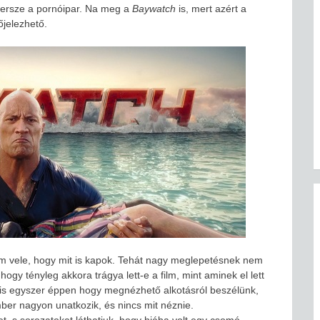
 persze a pornóipar. Na meg a
Baywatch
is, mert azért a
jelezhető.
tam vele, hogy mit is kapok. Tehát nagy meglepetésnek nem
hogy tényleg akkora trágya lett-e a film, mint aminek el lett
égis egyszer éppen hogy megnézhető alkotásról beszélünk,
er nagyon unatkozik, és nincs mit néznie.
, s sorozatokat láthatjuk, hogy hiába volt egy csomó