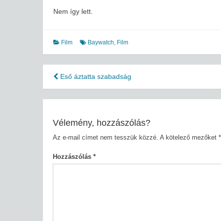
Nem így lett.
Film
Baywatch
,
Film
Bejegyzés
Eső áztatta szabadság
navigáció
Vélemény, hozzászólás?
Az e-mail címet nem tesszük közzé.
A kötelező mezőket
*
Hozzászólás
*