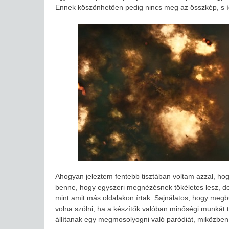
Ennek köszönhetően pedig nincs meg az összkép, s íg
Ahogyan jeleztem fentebb tisztában voltam azzal, hog
benne, hogy egyszeri megnézésnek tökéletes lesz, de 
mint amit más oldalakon írtak. Sajnálatos, hogy megb
volna szólni, ha a készítők valóban minőségi munkát t
állítanak egy megmosolyogni való paródiát, miközben 