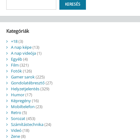
Keresés
KERESÉS
Kategóriák
+18
(3)
A nap képe
(13)
A nap videója
(1)
Egyéb
(4)
Film
(321)
Fotók
(126)
Gamer sarok
(225)
Gondolatébresztő
(27)
Helyzetjelentés
(329)
Humor
(17)
Képregény
(16)
Mobiltelefon
(23)
Retro
(5)
Sorozat
(453)
Számítástechnika
(24)
Videó
(18)
Zene
(8)