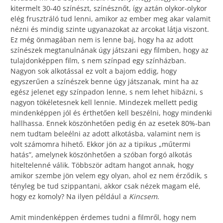
kitermelt 30-40 színészt, színésznőt, így aztán olykor-olykor
elég frusztráló tud lenni, amikor az ember meg akar valamit
nézni és mindig szinte ugyanazokat az arcokat látja viszont.
Ez még önmagában nem is lenne baj, hogy ha az adott
színészek megtanulnának úgy játszani egy filmben, hogy az
tulajdonképpen film, s nem színpad egy színházban.
Nagyon sok alkotással ez volt a bajom eddig, hogy
egyszerűen a színészek benne úgy játszanak, mint ha az
egész jelenet egy színpadon lenne, s nem lehet hibázni, s
nagyon tökéletesnek kell lennie. Mindezek mellett pedig
mindenképpen jól és érthetően kell beszélni, hogy mindenki
hallhassa. Ennek köszönhetően pedig én az esetek 80%-ban
nem tudtam beleélni az adott alkotásba, valamint nem is
volt számomra hihető. Ekkor jön az a tipikus „műtermi
hatás”, amelynek köszönhetően a szóban forgó alkotás
hiteltelenné válik. Többször adtam hangot annak, hogy
amikor szembe jön velem egy olyan, ahol ez nem érződik, s
tényleg be tud szippantani, akkor csak nézek magam elé,
hogy ez komoly? Na ilyen például a
Kincsem
.
Amit mindenképpen érdemes tudni a filmről, hogy nem