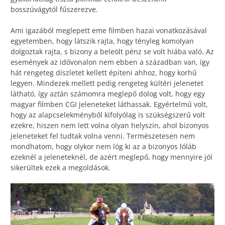
bosszúvágytól fűszerezve.
Ami igazából meglepett eme filmben hazai vonatkozásával
egyetemben, hogy látszik rajta, hogy tényleg komolyan
dolgoztak rajta, s bizony a beleölt pénz se volt hiába való. Az
események az idővonalon nem ebben a században van, így
hát rengeteg díszletet kellett építeni ahhoz, hogy korhű
legyen. Mindezek mellett pedig rengeteg kültéri jelenetet
látható, így aztán számomra meglepő dolog volt, hogy egy
magyar filmben CGI jeleneteket láthassak. Egyértelmű volt,
hogy az alapcselekményből kifolyólag is szükségszerű volt
ezekre, hiszen nem lett volna olyan helyszín, ahol bizonyos
jeleneteket fel tudtak volna venni. Természetesen nem
mondhatom, hogy olykor nem lóg ki az a bizonyos lóláb
ezeknél a jeleneteknél, de azért meglepő, hogy mennyire jól
sikerültek ezek a megoldások.