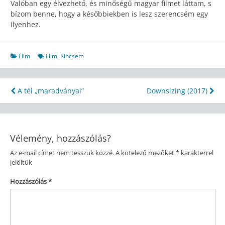
Valóban egy élvezhető, és minőségű magyar filmet láttam, s
bízom benne, hogy a későbbiekben is lesz szerencsém egy
ilyenhez.
Film
Film
,
Kincsem
Bejegyzés
A tél „maradványai”
Downsizing (2017)
navigáció
Vélemény, hozzászólás?
Az e-mail címet nem tesszük közzé.
A kötelező mezőket
*
karakterrel
jelöltük
Hozzászólás
*