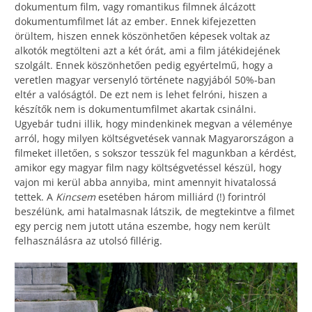
dokumentum film, vagy romantikus filmnek álcázott
dokumentumfilmet lát az ember. Ennek kifejezetten
örültem, hiszen ennek köszönhetően képesek voltak az
alkotók megtölteni azt a két órát, ami a film játékidejének
szolgált. Ennek köszönhetően pedig egyértelmű, hogy a
veretlen magyar versenyló története nagyjából 50%-ban
eltér a valóságtól. De ezt nem is lehet felróni, hiszen a
készítők nem is dokumentumfilmet akartak csinálni.
Ugyebár tudni illik, hogy mindenkinek megvan a véleménye
arról, hogy milyen költségvetések vannak Magyarországon a
filmeket illetően, s sokszor tesszük fel magunkban a kérdést,
amikor egy magyar film nagy költségvetéssel készül, hogy
vajon mi kerül abba annyiba, mint amennyit hivatalossá
tettek. A
Kincsem
esetében három milliárd (!) forintról
beszélünk, ami hatalmasnak látszik, de megtekintve a filmet
egy percig nem jutott utána eszembe, hogy nem került
felhasználásra az utolsó fillérig.