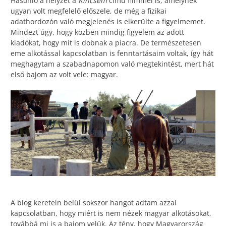
Hasonló a helyzet a
Kincsem
című filmmel is, amelynek
ugyan volt megfelelő előszele, de még a fizikai
adathordozón való megjelenés is elkerülte a figyelmemet.
Mindezt úgy, hogy közben mindig figyelem az adott
kiadókat, hogy mit is dobnak a piacra. De természetesen
eme alkotással kapcsolatban is fenntartásaim voltak, így hát
meghagytam a szabadnapomon való megtekintést, mert hát
első bajom az volt vele: magyar.
A blog keretein belül sokszor hangot adtam azzal
kapcsolatban, hogy miért is nem nézek magyar alkotásokat,
továbbá mi is a bajom velük. Az tény, hogy Magyarország