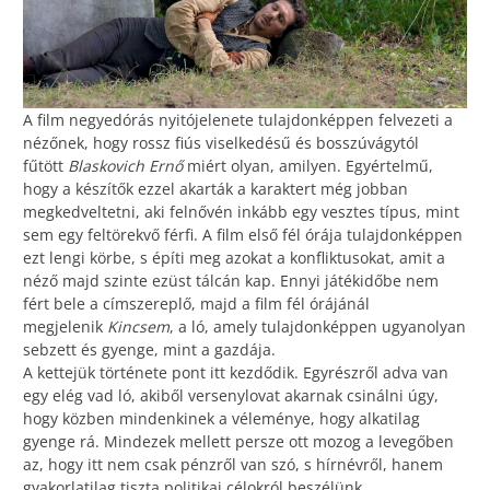
A film negyedórás nyitójelenete tulajdonképpen felvezeti a
nézőnek, hogy rossz fiús viselkedésű és bosszúvágytól
fűtött
Blaskovich Ernő
miért olyan, amilyen. Egyértelmű,
hogy a készítők ezzel akarták a karaktert még jobban
megkedveltetni, aki felnővén inkább egy vesztes típus, mint
sem egy feltörekvő férfi. A film első fél órája tulajdonképpen
ezt lengi körbe, s építi meg azokat a konfliktusokat, amit a
néző majd szinte ezüst tálcán kap. Ennyi játékidőbe nem
fért bele a címszereplő, majd a film fél órájánál
megjelenik
Kincsem
, a ló, amely tulajdonképpen ugyanolyan
sebzett és gyenge, mint a gazdája.
A kettejük története pont itt kezdődik. Egyrészről adva van
egy elég vad ló, akiből versenylovat akarnak csinálni úgy,
hogy közben mindenkinek a véleménye, hogy alkatilag
gyenge rá. Mindezek mellett persze ott mozog a levegőben
az, hogy itt nem csak pénzről van szó, s hírnévről, hanem
gyakorlatilag tiszta politikai célokról beszélünk