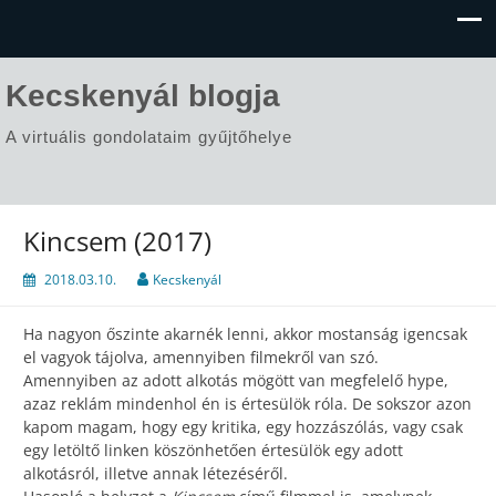
Kecskenyál blogja
A virtuális gondolataim gyűjtőhelye
Kincsem (2017)
2018.03.10.
Kecskenyál
Ha nagyon őszinte akarnék lenni, akkor mostanság igencsak
el vagyok tájolva, amennyiben filmekről van szó.
Amennyiben az adott alkotás mögött van megfelelő hype,
azaz reklám mindenhol én is értesülök róla. De sokszor azon
kapom magam, hogy egy kritika, egy hozzászólás, vagy csak
egy letöltő linken köszönhetően értesülök egy adott
alkotásról, illetve annak létezéséről.