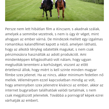
Persze nem lett hibátlan film a
Kincsem
, s akadnak szálak,
amelyek a semmibe vezetnek, s nem is úgy ér véget, mint
ahogyan az ember várná. De mindezek mellett egy izgalmas
romantikus kalandfilmet kapott a néző, amelyen látható,
hogy az alkotói tényleg odatették magukat, s nem csak
pénzmosásra használták az adott produkciót. Ami
mindenképpen kifogásolható volt nálam, hogy ugyan
megtudták teremteni a korhűséget, viszont az előtt
értetlenül állok, hogy miért is kell szinte minden magyar
filmbe szex jelenet. Ha az nincs, akkor minimum fedetlen nő
mellek. Véleményem ezzel kapcsolatban mindig az volt,
hogy amennyiben szex jelenetre kíváncsi az ember, akkor az
internet bugyraiban találhatóak valódi tartalmak, s nem
csak megjátszott jelenetek. Továbbá a pornográf képek ezrei
várhatják az embert.