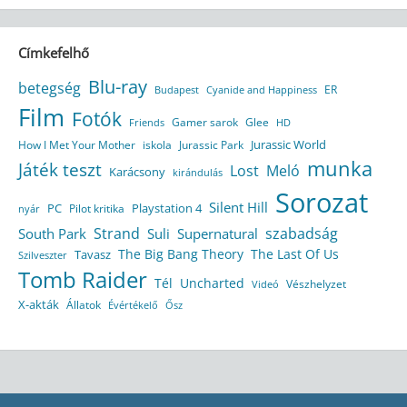
Címkefelhő
Blu-ray
betegség
ER
Budapest
Cyanide and Happiness
Film
Fotók
Gamer sarok
Glee
HD
Friends
Jurassic World
How I Met Your Mother
iskola
Jurassic Park
munka
Játék teszt
Lost
Meló
Karácsony
kirándulás
Sorozat
Silent Hill
Playstation 4
PC
Pilot kritika
nyár
Strand
szabadság
South Park
Suli
Supernatural
The Big Bang Theory
The Last Of Us
Tavasz
Szilveszter
Tomb Raider
Tél
Uncharted
Vészhelyzet
Videó
X-akták
Állatok
Évértékelő
Ősz