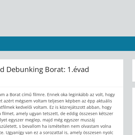
d Debunking Borat: 1.évad
am a Borat című filmre. Ennek oka leginkább az volt, hogy
et azért mégsem voltam teljesen képben az épp aktuális
tfilmek kedvelői voltam. Ez is közrejátszott abban, hogy
filmet, amely ugyan tetszett, de eddig összesen kétszer
lyet egyszer meglep, majd még egyszer muszáj
 született, s bevallom ha ismételten nem olvastam volna
e. Ugyanígy van ez a sorozattal is, amely összesen nyolc