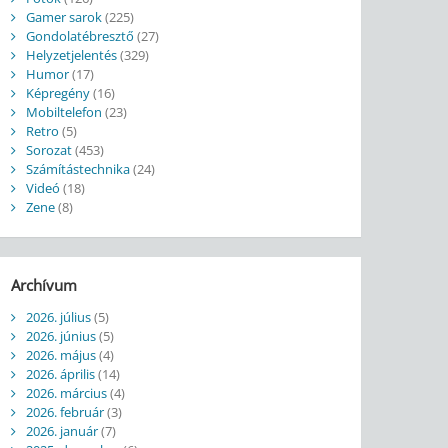
Gamer sarok
(225)
Gondolatébresztő
(27)
Helyzetjelentés
(329)
Humor
(17)
Képregény
(16)
Mobiltelefon
(23)
Retro
(5)
Sorozat
(453)
Számítástechnika
(24)
Videó
(18)
Zene
(8)
Archívum
2026. július
(5)
2026. június
(5)
2026. május
(4)
2026. április
(14)
2026. március
(4)
2026. február
(3)
2026. január
(7)