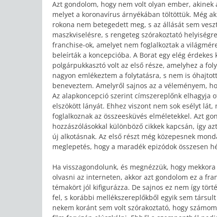
Azt gondolom, hogy nem volt olyan ember, akinek a
melyet a koronavírus árnyékában töltöttük. Még ak
rokona nem betegedett meg, s az állását sem vesztet
maszkviselésre, s rengeteg szórakoztató helyiségre
franchise-ok, amelyet nem foglalkoztak a világmére
beleírták a koncepcióba. A Borat egy elég érdekes 
polgárpukkasztó volt az első része, amelyhez a fol
nagyon emlékeztem a folytatásra, s nem is óhajto
beneveztem. Amelyről sajnos az a véleményem, hogy
Az alapkoncepció szerint címszereplőnk elhagyja o
elszökött lányát. Ehhez viszont nem sok esélyt lát, 
foglalkoznak az összeesküvés elméletekkel. Azt gon
hozzászólásokkal különböző cikkek kapcsán, így a
új alkotásnak. Az első részt még közepesnek monda
meglepetés, hogy a maradék epizódok összesen hé
Ha visszagondolunk, és megnézzük, hogy mekkora m
olvasni az interneten, akkor azt gondolom ez a fran
témakört jól kifigurázza. De sajnos ez nem így tört
fel, s korábbi mellékszereplőkből egyik sem társu
nekem koránt sem volt szórakoztató, hogy számomr