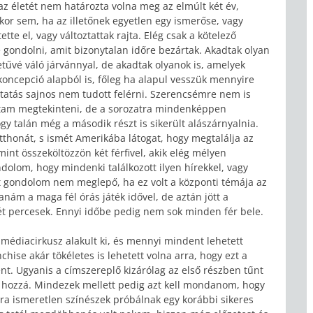
z életét nem határozta volna meg az elmúlt két év,
kor sem, ha az illetőnek egyetlen egy ismerőse, vagy
te el, vagy változtattak rajta. Elég csak a kötelező
 gondolni, amit bizonytalan időre bezártak. Akadtak olyan
tűvé váló járvánnyal, de akadtak olyanok is, amelyek
koncepció alapból is, főleg ha alapul vesszük mennyire
ytatás sajnos nem tudott felérni. Szerencsémre nem is
ttam megtekinteni, de a sorozatra mindenképpen
 talán még a második részt is sikerült alászárnyalnia.
tthonát, s ismét Amerikába látogat, hogy megtalálja az
mint összeköltözzön két férfivel, akik elég mélyen
dolom, hogy mindenki találkozott ilyen hírekkel, vagy
zt gondolom nem meglepő, ha ez volt a központi témája az
nám a maga fél órás játék idővel, de aztán jött a
t percesek. Ennyi időbe pedig nem sok minden fér bele.
édiacirkusz alakult ki, és mennyi mindent lehetett
chise akár tökéletes is lehetett volna arra, hogy ezt a
ént. Ugyanis a címszereplő kizárólag az első részben tűnt
lt hozzá. Mindezek mellett pedig azt kell mondanom, hogy
a ismeretlen színészek próbálnak egy korábbi sikeres