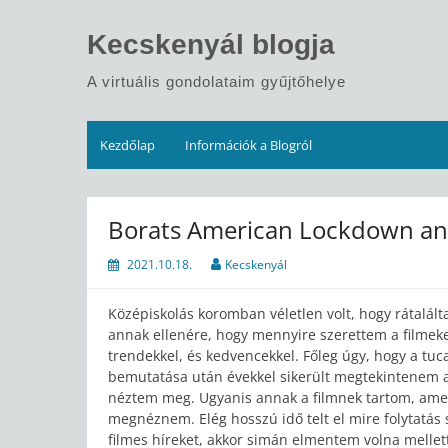
Skip
to
Kecskenyál blogja
content
A virtuális gondolataim gyűjtőhelye
Kezdőlap
Információk a Blogról
Borats American Lockdown an
2021.10.18.
Kecskenyál
Középiskolás koromban véletlen volt, hogy rátalált
annak ellenére, hogy mennyire szerettem a filmek
trendekkel, és kedvencekkel. Főleg úgy, hogy a tuca
bemutatása után évekkel sikerült megtekintenem a 
néztem meg. Ugyanis annak a filmnek tartom, ame
megnéznem. Elég hosszú idő telt el mire folytatás
filmes híreket, akkor simán elmentem volna mellett