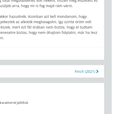
ig totál megdöbbenés volt nekem, hiszen még előzetest és
züljek arra, hogy mi is fog majd rám várni.
 akkor hazudnék. Azonban azt kell mondanom, hogy
gyekeztek az alkotók meglovagolni, így szinte öröm volt
szek, mert ezt fél órában nem biztos, hogy el tudtam
denesetre biztos, hogy nem óhajtom folytatni, már ha lesz
en.
Finch (2021)
karakterrel jelöltük