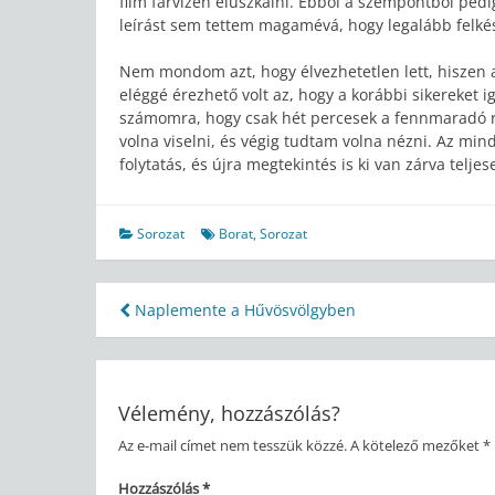
film farvizén elúszkálni. Ebből a szempontból ped
leírást sem tettem magamévá, hogy legalább felkés
Nem mondom azt, hogy élvezhetetlen lett, hiszen
eléggé érezhető volt az, hogy a korábbi sikereket i
számomra, hogy csak hét percesek a fennmaradó ré
volna viselni, és végig tudtam volna nézni. Az min
folytatás, és újra megtekintés is ki van zárva teljes
Sorozat
Borat
,
Sorozat
Bejegyzés
Naplemente a Hűvösvölgyben
navigáció
Vélemény, hozzászólás?
Az e-mail címet nem tesszük közzé.
A kötelező mezőket
*
Hozzászólás
*