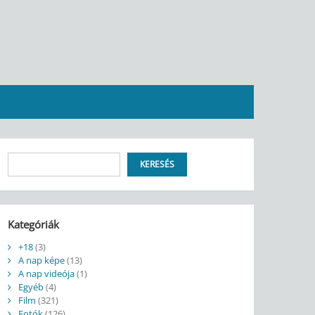
Keresés
KERESÉS
Kategóriák
+18
(3)
A nap képe
(13)
A nap videója
(1)
Egyéb
(4)
Film
(321)
Fotók
(126)