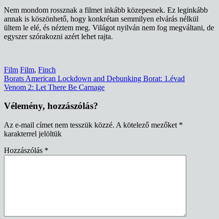
Nem mondom rossznak a filmet inkább közepesnek. Ez leginkább
annak is köszönhető, hogy konkrétan semmilyen elvárás nélkül
ültem le elé, és néztem meg. Világot nyilván nem fog megváltani, de
egyszer szórakozni azért lehet rajta.
Film
Film
,
Finch
Bejegyzés
Borats American Lockdown and Debunking Borat: 1.évad
Venom 2: Let There Be Carnage
navigáció
Vélemény, hozzászólás?
Az e-mail címet nem tesszük közzé.
A kötelező mezőket
*
karakterrel jelöltük
Hozzászólás
*