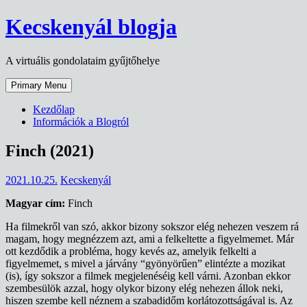
Skip
Kecskenyál blogja
to
content
A virtuális gondolataim gyűjtőhelye
Primary Menu
Kezdőlap
Információk a Blogról
Finch (2021)
2021.10.25.
Kecskenyál
Magyar cím:
Finch
Ha filmekről van szó, akkor bizony sokszor elég nehezen veszem rá
magam, hogy megnézzem azt, ami a felkeltette a figyelmemet. Már
ott kezdődik a probléma, hogy kevés az, amelyik felkelti a
figyelmemet, s mivel a járvány “gyönyörűen” elintézte a mozikat
(is), így sokszor a filmek megjelenéséig kell várni. Azonban ekkor
szembesülök azzal, hogy olykor bizony elég nehezen állok neki,
hiszen szembe kell néznem a szabadidőm korlátozottságával is. Az