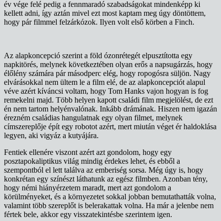
év vége felé pedig a fennmaradó szabadságokat mindenképp ki
kellett adni, így aztán mivel ezt most kaptam meg úgy döntöttem,
hogy pár filmmel felzárkózok. Ilyen volt első körben a Finch.
Az alapkoncepció szerint a föld ózonrétegét elpusztította egy
napkitörés, melynek következtében olyan erős a napsugárzás, hogy
élőlény számára pár másodperc elég, hogy ropogósra süljön. Nagy
elvárásokkal nem ültem le a film elé, de az alapkoncepciót alapul
véve azért kíváncsi voltam, hogy Tom Hanks vajon hogyan is fog
remekelni majd. Több helyen kapott családi film megjelölést, de ezt
én nem tartom helyénvalónak. Inkább drámának. Hiszen nem igazán
érezném családias hangulatnak egy olyan filmet, melynek
címszereplője épít egy robotot azért, mert miután véget ér haldoklása
legyen, aki vigyáz a kutyájára.
Fentiek ellenére viszont azért azt gondolom, hogy egy
posztapokaliptikus világ mindig érdekes lehet, és ebből a
szempontból el lett találva az emberiség sorsa. Még úgy is, hogy
konkrétan egy színészt láthatunk az egész filmben. Azonban tény,
hogy némi hiányérzetem maradt, mert azt gondolom a
körülményeket, és a környezetet sokkal jobban bemutathatták volna,
valamint több szereplőt is belerakattak volna. Ha már a jelenbe nem
fértek bele, akkor egy visszatekintésbe szerintem igen.