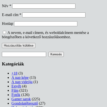
Név
*
E-mail cím
*
Honlap
A nevem, e-mail címem, és weboldalcímem mentése a
böngészőben a következő hozzászólásomhoz.
Keresés
Keresés
Kategóriák
+18
(3)
A nap képe
(13)
A nap videója
(1)
Egyéb
(4)
Film
(321)
Fotók
(126)
Gamer sarok
(225)
Gondolatébresztő
(27)