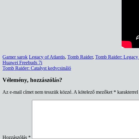
Gamer sarok
Legacy of Atlantis
,
Tomb Raider
,
Tomb Raider: Legacy o
Bejegyzés
Huawei Freebuds 7i
Tomb Raider: Catalyst kedvcsináló
navigáció
Vélemény, hozzászólás?
Az e-mail címet nem tesszük közzé.
A kötelező mezőket
*
karakterrel 
Hozzászólás
*