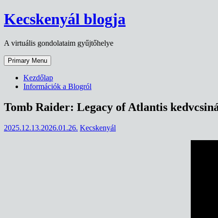
Skip
Kecskenyál blogja
to
content
A virtuális gondolataim gyűjtőhelye
Primary Menu
Kezdőlap
Információk a Blogról
Tomb Raider: Legacy of Atlantis kedvcsin
2025.12.13.
2026.01.26.
Kecskenyál