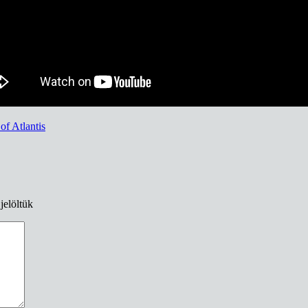
f Atlantis
jelöltük