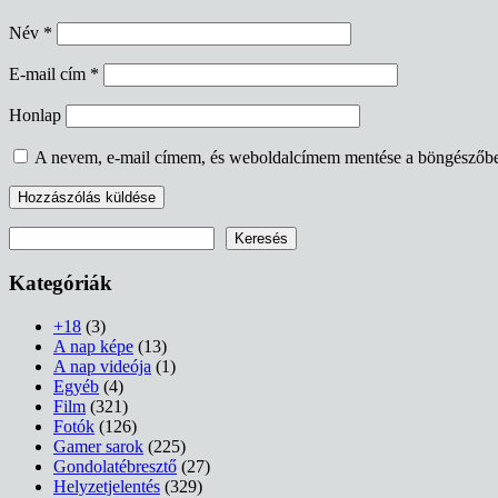
Név
*
E-mail cím
*
Honlap
A nevem, e-mail címem, és weboldalcímem mentése a böngészőb
Keresés
Keresés
Kategóriák
+18
(3)
A nap képe
(13)
A nap videója
(1)
Egyéb
(4)
Film
(321)
Fotók
(126)
Gamer sarok
(225)
Gondolatébresztő
(27)
Helyzetjelentés
(329)