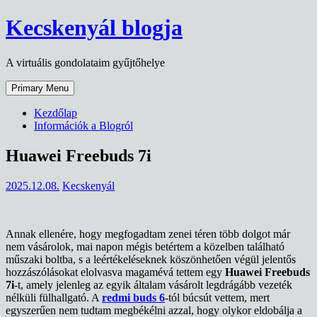
Skip
Kecskenyál blogja
to
content
A virtuális gondolataim gyűjtőhelye
Primary Menu
Kezdőlap
Információk a Blogról
Huawei Freebuds 7i
2025.12.08.
Kecskenyál
Annak ellenére, hogy megfogadtam zenei téren több dolgot már
nem vásárolok, mai napon mégis betértem a közelben található
műszaki boltba, s a leértékeléseknek köszönhetően végül jelentős
hozzászólásokat elolvasva magamévá tettem egy
Huawei Freebuds
7i
-t, amely jelenleg az egyik általam vásárolt legdrágább vezeték
nélküli fülhallgató. A
redmi buds 6
-tól búcsút vettem, mert
egyszerűen nem tudtam megbékélni azzal, hogy olykor eldobálja a