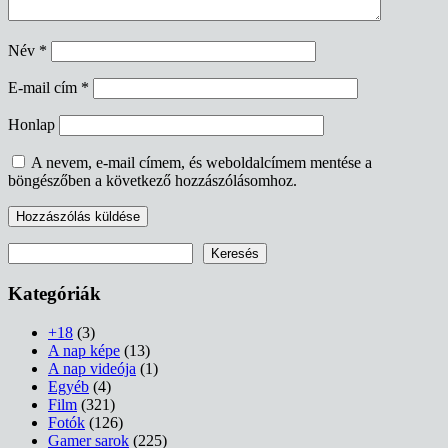
Név
*
E-mail cím
*
Honlap
A nevem, e-mail címem, és weboldalcímem mentése a
böngészőben a következő hozzászólásomhoz.
Keresés
Keresés
Kategóriák
+18
(3)
A nap képe
(13)
A nap videója
(1)
Egyéb
(4)
Film
(321)
Fotók
(126)
Gamer sarok
(225)