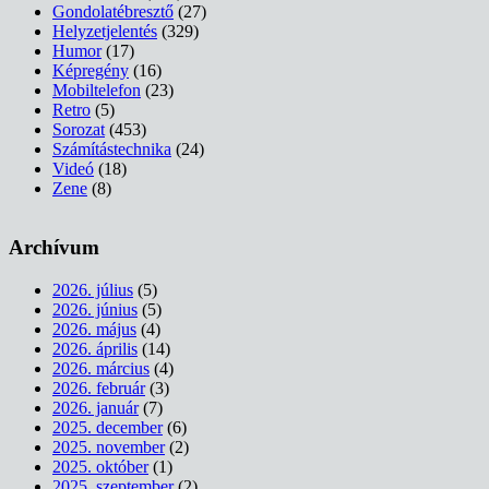
Gondolatébresztő
(27)
Helyzetjelentés
(329)
Humor
(17)
Képregény
(16)
Mobiltelefon
(23)
Retro
(5)
Sorozat
(453)
Számítástechnika
(24)
Videó
(18)
Zene
(8)
Archívum
2026. július
(5)
2026. június
(5)
2026. május
(4)
2026. április
(14)
2026. március
(4)
2026. február
(3)
2026. január
(7)
2025. december
(6)
2025. november
(2)
2025. október
(1)
2025. szeptember
(2)