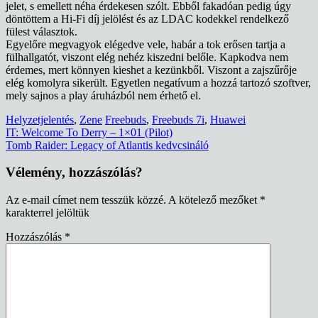
jelet, s emellett néha érdekesen szólt. Ebből fakadóan pedig úgy
döntöttem a Hi-Fi díj jelölést és az LDAC kodekkel rendelkező
fülest választok.
Egyelőre megvagyok elégedve vele, habár a tok erősen tartja a
fülhallgatót, viszont elég nehéz kiszedni belőle. Kapkodva nem
érdemes, mert könnyen kieshet a kezünkből. Viszont a zajszűrője
elég komolyra sikerült. Egyetlen negatívum a hozzá tartozó szoftver,
mely sajnos a play áruházból nem érhető el.
Helyzetjelentés
,
Zene
Freebuds
,
Freebuds 7i
,
Huawei
Bejegyzés
IT: Welcome To Derry – 1×01 (Pilot)
Tomb Raider: Legacy of Atlantis kedvcsináló
navigáció
Vélemény, hozzászólás?
Az e-mail címet nem tesszük közzé.
A kötelező mezőket
*
karakterrel jelöltük
Hozzászólás
*