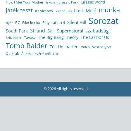
Jurassic World
How I Met Your Mother
iskola
Jurassic Park
munka
Játék teszt
Lost
Meló
Karácsony
kirándulás
Sorozat
Silent Hill
Playstation 4
PC
Pilot kritika
nyár
Strand
szabadság
South Park
Suli
Supernatural
The Big Bang Theory
The Last Of Us
Tavasz
Szilveszter
Tomb Raider
Tél
Uncharted
Vészhelyzet
Videó
X-akták
Állatok
Évértékelő
Ősz
© 2026 All rights reserved