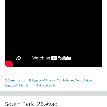
Gamer sarok
Legacy of Atlantis
,
Tomb Raider
,
Tomb Raider:
Legacy of Atlantis
Hozzászólok!
South Park: 26.évad