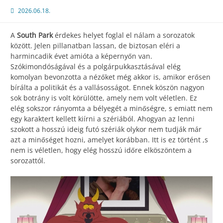
2026.06.18.
A
South Park
érdekes helyet foglal el nálam a sorozatok
között. Jelen pillanatban lassan, de biztosan eléri a
harmincadik évet amióta a képernyőn van.
Szókimondóságával és a polgárpukkasztásával elég
komolyan bevonzotta a nézőket még akkor is, amikor erősen
bírálta a politikát és a vallásosságot. Ennek köszön nagyon
sok botrány is volt körülötte, amely nem volt véletlen. Ez
elég sokszor rányomta a bélyegét a minőségre, s emiatt nem
egy karaktert kellett kiírni a szériából. Ahogyan az lenni
szokott a hosszú ideig futó szériák olykor nem tudják már
azt a minőséget hozni, amelyet korábban. Itt is ez történt ,s
nem is véletlen, hogy elég hosszú időre elköszöntem a
sorozattól.