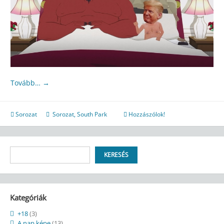
Tovább…
→
Sorozat
Sorozat
,
South Park
Hozzászólok!
Keresés
KERESÉS
Kategóriák
+18
(3)
A nap képe
(13)