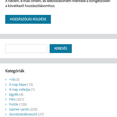
A nevem, e-mail címem, és weboldalcímem mentése a böngészőben
a következő hozzászólásomhoz.
Keresés
KERESÉS
Kategóriák
+18
(3)
A nap képe
(13)
A nap videója
(1)
Egyéb
(4)
Film
(321)
Fotók
(126)
Gamer sarok
(225)
Gondolatébresztő
(27)