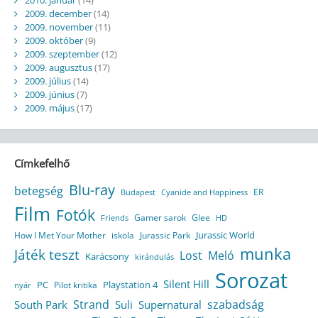
2009. december
(14)
2009. november
(11)
2009. október
(9)
2009. szeptember
(12)
2009. augusztus
(17)
2009. július
(14)
2009. június
(7)
2009. május
(17)
Címkefelhő
Blu-ray
betegség
ER
Budapest
Cyanide and Happiness
Film
Fotók
Gamer sarok
Glee
HD
Friends
Jurassic World
How I Met Your Mother
iskola
Jurassic Park
munka
Játék teszt
Lost
Meló
Karácsony
kirándulás
Sorozat
Silent Hill
Playstation 4
PC
Pilot kritika
nyár
Strand
szabadság
South Park
Suli
Supernatural