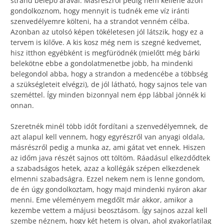
strand belépő árával. Másrészről pedig nem kellene azon
gondolkoznom, hogy mennyit is tudnék eme víz iránti
szenvedélyemre költeni, ha a strandot venném célba.
Azonban az utolsó képen tökéletesen jól látszik, hogy ez a
tervem is kilőve. A kis kosz még nem is szegné kedvemet,
hisz itthon egyébként is megfürödnék (mielőtt még bárki
belekötne ebbe a gondolatmenetbe jobb, ha mindenki
belegondol abba, hogy a strandon a medencébe a többség
a szükségleteit elvégzi), de jól látható, hogy sajnos tele van
szeméttel. Így minden bizonnyal nem épp lábbal jönnék ki
onnan.
Szeretnék minél több időt fordítani a szenvedélyemnek, de
azt alapul kell vennem, hogy egyrészről van anyagi oldala,
másrészről pedig a munka az, ami gátat vet ennek. Hiszen
az időm java részét sajnos ott töltöm. Ráadásul elkezdődtek
a szabadságos hetek, azaz a kollégák szépen elkezdenek
elmenni szabadságra. Ezzel nekem nem is lenne gondom,
de én úgy gondolkoztam, hogy majd mindenki nyáron akar
menni. Eme véleményem megdőlt már akkor, amikor a
kezembe vettem a májusi beosztásom. Így sajnos azzal kell
szembe néznem, hogy két hetem is olyan, ahol gyakorlatilag