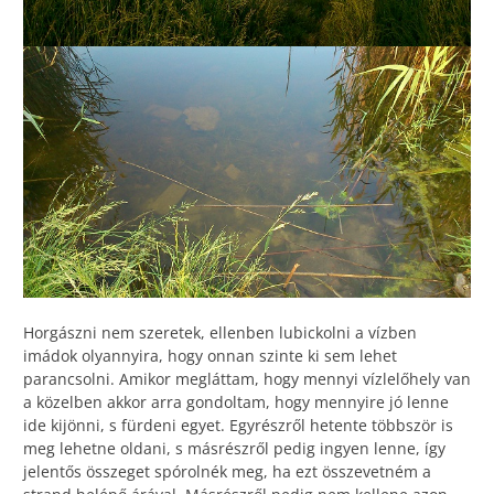
Horgászni nem szeretek, ellenben lubickolni a vízben
imádok olyannyira, hogy onnan szinte ki sem lehet
parancsolni. Amikor megláttam, hogy mennyi vízlelőhely van
a közelben akkor arra gondoltam, hogy mennyire jó lenne
ide kijönni, s fürdeni egyet. Egyrészről hetente többször is
meg lehetne oldani, s másrészről pedig ingyen lenne, így
jelentős összeget spórolnék meg, ha ezt összevetném a