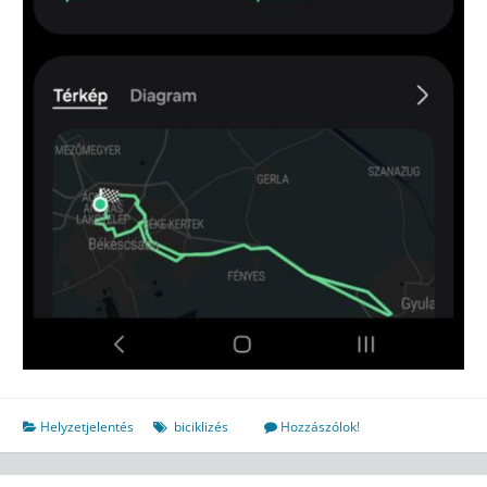
Helyzetjelentés
biciklizés
Hozzászólok!