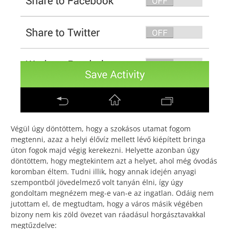
Végül úgy döntöttem, hogy a szokásos utamat fogom
megtenni, azaz a helyi élővíz mellett lévő kiépített bringa
úton fogok majd végig kerekezni. Helyette azonban úgy
döntöttem, hogy megtekintem azt a helyet, ahol még óvodás
koromban éltem. Tudni illik, hogy annak idején anyagi
szempontból jövedelmező volt tanyán élni, így úgy
gondoltam megnézem meg-e van-e az ingatlan. Odáig nem
jutottam el, de megtudtam, hogy a város másik végében
bizony nem kis zöld övezet van ráadásul horgásztavakkal
megtűzdelve: