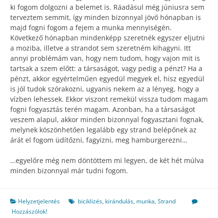
ki fogom dolgozni a belemet is. Ráadásul még júniusra sem
terveztem semmit, így minden bizonnyal jövő hónapban is
majd fogni fogom a fejem a munka mennyiségén.
Következő hónapban mindenképp szeretnék egyszer eljutni
a moziba, illetve a strandot sem szeretném kihagyni. Itt
annyi problémám van, hogy nem tudom, hogy vajon mit is
tartsak a szem előtt: a társaságot, vagy pedig a pénzt? Ha a
pénzt, akkor egyértelműen egyedül megyek el, hisz egyedül
is jól tudok szórakozni, ugyanis nekem az a lényeg, hogy a
vízben lehessek. Ekkor viszont remekül vissza tudom magam
fogni fogyasztás terén magam. Azonban, ha a társaságot
veszem alapul, akkor minden bizonnyal fogyasztani fognak,
melynek köszönhetően legalább egy strand belépőnek az
árát el fogom üdítőzni, fagyizni, meg hamburgerezni…
…egyelőre még nem döntöttem mi legyen, de két hét múlva
minden bizonnyal már tudni fogom.
Helyzetjelentés
biciklizés
,
kirándulás
,
munka
,
Strand
Hozzászólok!