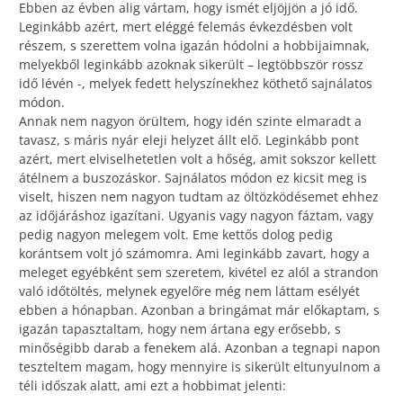
Ebben az évben alig vártam, hogy ismét eljöjjön a jó idő.
Leginkább azért, mert eléggé felemás évkezdésben volt
részem, s szerettem volna igazán hódolni a hobbijaimnak,
melyekből leginkább azoknak sikerült – legtöbbször rossz
idő lévén -, melyek fedett helyszínekhez köthető sajnálatos
módon.
Annak nem nagyon örültem, hogy idén szinte elmaradt a
tavasz, s máris nyár eleji helyzet állt elő. Leginkább pont
azért, mert elviselhetetlen volt a hőség, amit sokszor kellett
átélnem a buszozáskor. Sajnálatos módon ez kicsit meg is
viselt, hiszen nem nagyon tudtam az öltözködésemet ehhez
az időjáráshoz igazítani. Ugyanis vagy nagyon fáztam, vagy
pedig nagyon melegem volt. Eme kettős dolog pedig
korántsem volt jó számomra. Ami leginkább zavart, hogy a
meleget egyébként sem szeretem, kivétel ez alól a strandon
való időtöltés, melynek egyelőre még nem láttam esélyét
ebben a hónapban. Azonban a bringámat már előkaptam, s
igazán tapasztaltam, hogy nem ártana egy erősebb, s
minőségibb darab a fenekem alá. Azonban a tegnapi napon
teszteltem magam, hogy mennyire is sikerült eltunyulnom a
téli időszak alatt, ami ezt a hobbimat jelenti: