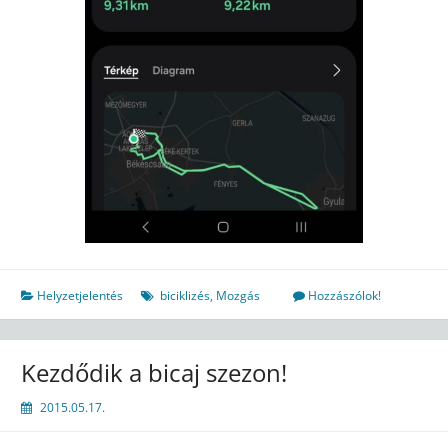
Helyzetjelentés
biciklizés
,
Mozgás
Hozzászólok!
Kezdődik a bicaj szezon!
2015.05.17.