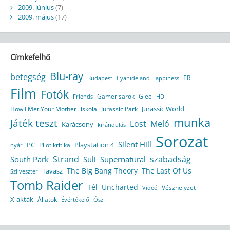
2009. június
(7)
2009. május
(17)
Címkefelhő
Blu-ray
betegség
ER
Budapest
Cyanide and Happiness
Film
Fotók
Gamer sarok
Glee
HD
Friends
Jurassic World
How I Met Your Mother
iskola
Jurassic Park
munka
Játék teszt
Lost
Meló
Karácsony
kirándulás
Sorozat
Silent Hill
Playstation 4
PC
Pilot kritika
nyár
Strand
szabadság
South Park
Suli
Supernatural
The Big Bang Theory
The Last Of Us
Tavasz
Szilveszter
Tomb Raider
Tél
Uncharted
Vészhelyzet
Videó
X-akták
Állatok
Évértékelő
Ősz