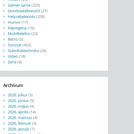
Gamer sarok
(225)
Gondolatébresztő
(27)
Helyzetjelentés
(329)
Humor
(17)
Képregény
(16)
Mobiltelefon
(23)
Retro
(5)
Sorozat
(453)
Számítástechnika
(24)
Videó
(18)
Zene
(8)
Archívum
2026. július
(5)
2026. június
(5)
2026. május
(4)
2026. április
(14)
2026. március
(4)
2026. február
(3)
2026. január
(7)