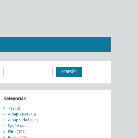
Keresés
KERESÉS
Kategóriák
+18
(3)
A nap képe
(13)
A nap videója
(1)
Egyéb
(4)
Film
(321)
Fotók
(126)