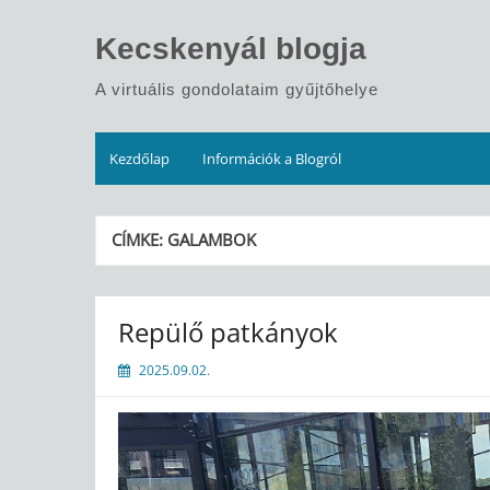
Skip
to
Kecskenyál blogja
content
A virtuális gondolataim gyűjtőhelye
Kezdőlap
Információk a Blogról
CÍMKE:
GALAMBOK
Repülő patkányok
2025.09.02.