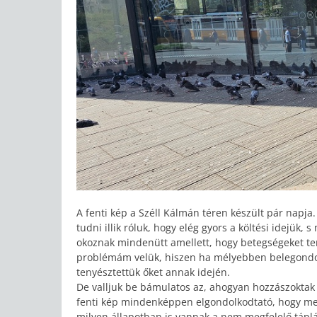
A fenti kép a Széll Kálmán téren készült pár napj
tudni illik róluk, hogy elég gyors a költési idejük,
okoznak mindenütt amellett, hogy betegségeket ter
problémám velük, hiszen ha mélyebben belegondolu
tenyésztettük őket annak idején.
De valljuk be bámulatos az, ahogyan hozzászoktak a
fenti kép mindenképpen elgondolkodtató, hogy me
milyen állapotban is vannak a nem megfelelő táplá