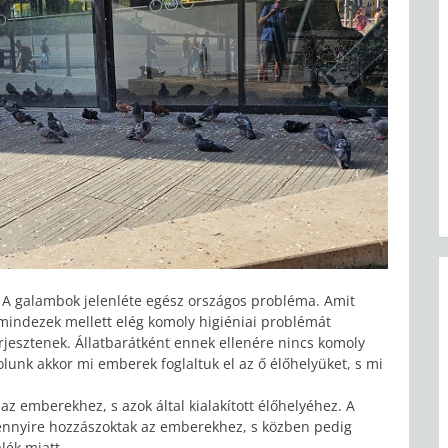
a. A galambok jelenléte egész országos probléma. Amit
 s mindezek mellett elég komoly higiéniai problémát
jesztenek. Állatbarátként ennek ellenére nincs komoly
nk akkor mi emberek foglaltuk el az ő élőhelyüket, s mi
z emberekhez, s azok által kialakított élőhelyéhez. A
nnyire hozzászoktak az emberekhez, s közben pedig
lék miatt.