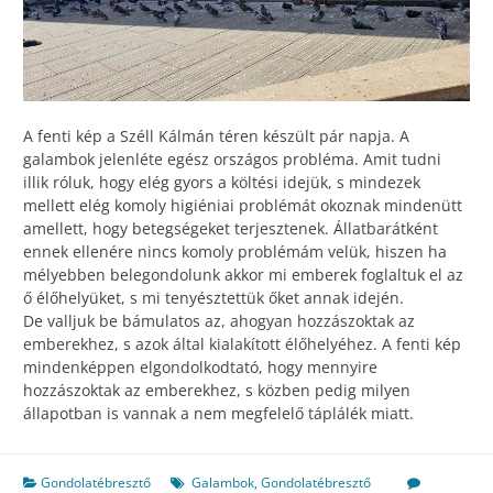
A fenti kép a Széll Kálmán téren készült pár napja. A
galambok jelenléte egész országos probléma. Amit tudni
illik róluk, hogy elég gyors a költési idejük, s mindezek
mellett elég komoly higiéniai problémát okoznak mindenütt
amellett, hogy betegségeket terjesztenek. Állatbarátként
ennek ellenére nincs komoly problémám velük, hiszen ha
mélyebben belegondolunk akkor mi emberek foglaltuk el az
ő élőhelyüket, s mi tenyésztettük őket annak idején.
De valljuk be bámulatos az, ahogyan hozzászoktak az
emberekhez, s azok által kialakított élőhelyéhez. A fenti kép
mindenképpen elgondolkodtató, hogy mennyire
hozzászoktak az emberekhez, s közben pedig milyen
állapotban is vannak a nem megfelelő táplálék miatt.
Gondolatébresztő
Galambok
,
Gondolatébresztő