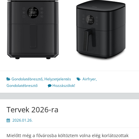
Gondolatébresztő
,
Helyzetjelentés
Airfryer
,
Gondolatébresztő
Hozzászólok!
Tervek 2026-ra
2026.01.26.
Mielőtt még a fővárosba költöztem volna elég korlátozottak