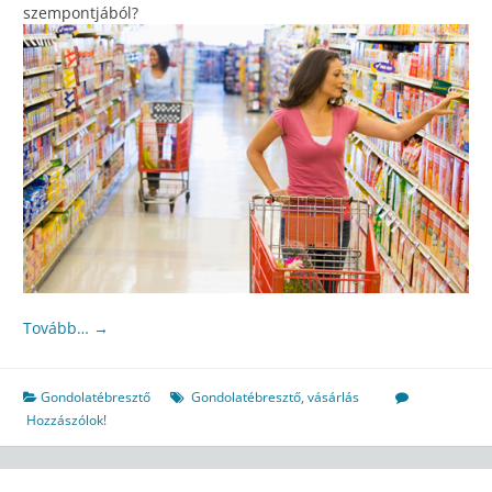
szempontjából?
Tovább…
→
Gondolatébresztő
Gondolatébresztő
,
vásárlás
Hozzászólok!