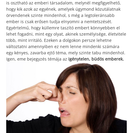
is osztható az emberi társadalom, melynél megfigyelhető,
hogy kik azok az egyének, amelyek úgymond közutálatnak
örvendenek szinte mindenhol, s még a legtoleránsabb
ember is csak erősen tudja elnyomni a nemtetszését.
Egyértelmű, hogy küllemre taszító embert könnyebben el
lehet fogadni, mint egy olyat, akinek személyisége, életvitele
több, mint irritáló. Ezeken a dolgokon persze lehetne
változtatni amennyiben ez nem lenne mindenki számára
egy kényes, zavarba ejtő téma, mely szinte tabu mindenhol.
Igen, eme bejegyzés témája az
igénytelen, büdös emberek.