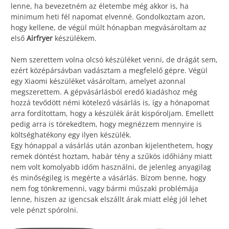
lenne, ha bevezetném az életembe még akkor is, ha
minimum heti fél napomat elvenné. Gondolkoztam azon,
hogy kellene, de végül múlt hónapban megvásároltam az
első
Airfryer
készülékem.
Nem szerettem volna olcsó készüléket venni, de drágát sem,
ezért középársávban vadásztam a megfelelő gépre. Végül
egy Xiaomi készüléket vásároltam, amelyet azonnal
megszerettem. A gépvásárlásból eredő kiadáshoz még
hozzá tevődött némi kötelező vásárlás is, így a hónapomat
arra fordítottam, hogy a készülék árát kispóroljam. Emellett
pedig arra is törekedtem, hogy megnézzem mennyire is
költséghatékony egy ilyen készülék.
Egy hónappal a vásárlás után azonban kijelenthetem, hogy
remek döntést hoztam, habár tény a szűkös időhiány miatt
nem volt komolyabb időm használni, de jelenleg anyagilag
és minőségileg is megérte a vásárlás. Bízom benne, hogy
nem fog tönkremenni, vagy bármi műszaki problémája
lenne, hiszen az igencsak elszállt árak miatt elég jól lehet
vele pénzt spórolni.