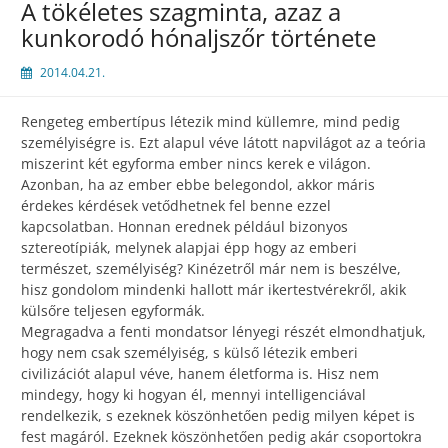
A tökéletes szagminta, azaz a
kunkorodó hónaljszőr története
2014.04.21.
Rengeteg embertípus létezik mind küllemre, mind pedig
személyiségre is. Ezt alapul véve látott napvilágot az a teória
miszerint két egyforma ember nincs kerek e világon.
Azonban, ha az ember ebbe belegondol, akkor máris
érdekes kérdések vetődhetnek fel benne ezzel
kapcsolatban. Honnan erednek például bizonyos
sztereotípiák, melynek alapjai épp hogy az emberi
természet, személyiség? Kinézetről már nem is beszélve,
hisz gondolom mindenki hallott már ikertestvérekről, akik
külsőre teljesen egyformák.
Megragadva a fenti mondatsor lényegi részét elmondhatjuk,
hogy nem csak személyiség, s külső létezik emberi
civilizációt alapul véve, hanem életforma is. Hisz nem
mindegy, hogy ki hogyan él, mennyi intelligenciával
rendelkezik, s ezeknek köszönhetően pedig milyen képet is
fest magáról. Ezeknek köszönhetően pedig akár csoportokra