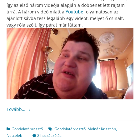
így az első három videója alapján a döbbenet lett rajtam
úrrá. A három videó miatt a
Youtube
folyamatosan az
ajánlott sávba tesz legalább egy videót, melyet ő csinált,
vagy róla szólt, így párat már láttam.
Tovább…
→
Gondolatébresztő
Gondolatébresztő
,
Molnár Krisztián
,
Netceleb
2 hozzászólás