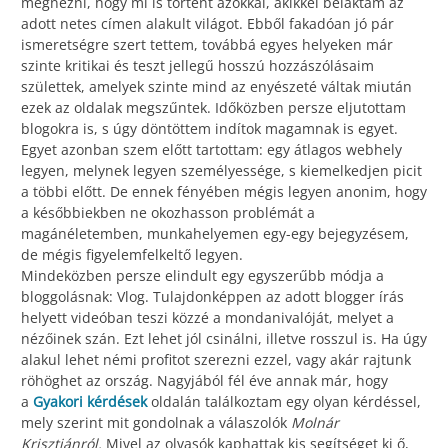
megnézni, hogy mi is történt azokkal, akikkel belaktam az
adott netes címen alakult világot. Ebből fakadóan jó pár
ismeretségre szert tettem, továbbá egyes helyeken már
szinte kritikai és teszt jellegű hosszú hozzászólásaim
születtek, amelyek szinte mind az enyészeté váltak miután
ezek az oldalak megszűntek. Időközben persze eljutottam
blogokra is, s úgy döntöttem indítok magamnak is egyet.
Egyet azonban szem előtt tartottam: egy átlagos webhely
legyen, melynek legyen személyessége, s kiemelkedjen picit
a többi előtt. De ennek fényében mégis legyen anonim, hogy
a későbbiekben ne okozhasson problémát a
magánéletemben, munkahelyemen egy-egy bejegyzésem,
de mégis figyelemfelkeltő legyen.
Mindeközben persze elindult egy egyszerűbb módja a
bloggolásnak: Vlog. Tulajdonképpen az adott blogger írás
helyett videóban teszi közzé a mondanivalóját, melyet a
nézőinek szán. Ezt lehet jól csinálni, illetve rosszul is. Ha úgy
alakul lehet némi profitot szerezni ezzel, vagy akár rajtunk
röhöghet az ország. Nagyjából fél éve annak már, hogy
a
Gyakori kérdések
oldalán találkoztam egy olyan kérdéssel,
mely szerint mit gondolnak a válaszolók
Molnár
Krisztiánról.
Mivel az olvasók kaphattak kis segítséget ki ő,