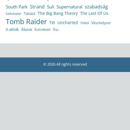
Strand
szabadság
South Park
Suli
Supernatural
The Big Bang Theory
The Last Of Us
Tavasz
Szilveszter
Tomb Raider
Tél
Uncharted
Vészhelyzet
Videó
X-akták
Állatok
Évértékelő
Ősz
© 2026 All rights reserved