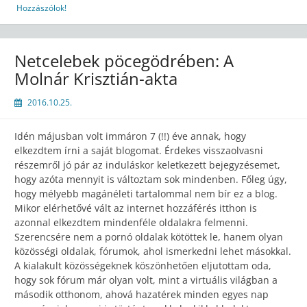
Hozzászólok!
Netcelebek pöcegödrében: A
Molnár Krisztián-akta
2016.10.25.
Idén májusban volt immáron 7 (!!) éve annak, hogy
elkezdtem írni a saját blogomat. Érdekes visszaolvasni
részemről jó pár az induláskor keletkezett bejegyzésemet,
hogy azóta mennyit is változtam sok mindenben. Főleg úgy,
hogy mélyebb magánéleti tartalommal nem bír ez a blog.
Mikor elérhetővé vált az internet hozzáférés itthon is
azonnal elkezdtem mindenféle oldalakra felmenni.
Szerencsére nem a pornó oldalak kötöttek le, hanem olyan
közösségi oldalak, fórumok, ahol ismerkedni lehet másokkal.
A kialakult közösségeknek köszönhetően eljutottam oda,
hogy sok fórum már olyan volt, mint a virtuális világban a
második otthonom, ahová hazatérek minden egyes nap