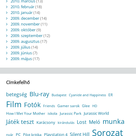
2010. március
(13)
2010. február
(18)
2010. január
(14)
2009. december
(14)
2009. november
(11)
2009. október
(9)
2009. szeptember
(12)
2009. augusztus
(17)
2009. július
(14)
2009. június
(7)
2009. május
(17)
Címkefelhő
Blu-ray
betegség
ER
Budapest
Cyanide and Happiness
Film
Fotók
Gamer sarok
Glee
HD
Friends
Jurassic World
How I Met Your Mother
iskola
Jurassic Park
munka
Játék teszt
Lost
Meló
Karácsony
kirándulás
Sorozat
Silent Hill
Playstation 4
PC
Pilot kritika
nyár