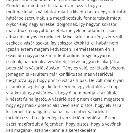
Gondolom mindenki tisztában van azzal, hogy a
multinacionális vállalatok miatt a kisebb boltok egyre inkább
háttérbe szorulnak, s a megélhetésük, fenntartásuk miatt
olykor elég nagy árréssel dolgoznak. Így nagyon sokszor
maradnak a nagyobb üzletek, melyek pofátlanul olcsón
adnak bizonyos termékeket. Mivel sokszor a kényszer szüli
ezeket a vásárlásokat, így sokszor kötök itt ki, habár nem
igazán érzem magam kedvezően. Természetesen én is
olvastam nagyon sok mindent online, hogy hogyan is
csalnak, hazudnak a vevőknek, illetve hogyan is akarják a
potenciális vásárlót átvágni. Tény és való, ez létezik. Viszont
jómagam is kerültem már konfliktusba más vásárlóval
méghozzá úgy, hogy pont ő volt az hibás. De volt már olyan
is, amikor segítséget kellett kérnem egy eladótól, aki épp
vitatkozott egy vásárlóval, hogy ő nem bontja ki az általa
kinézett fülhallgatót. A vásárló pedig nem akarta megérteni,
hogy egy másik potenciális vevő nem biztos, hogy elviszi a
kiszemelt fülhallgatót, ha az más ember váladékát
tartalmazza, ha a jelenlegi tranzakció meghiúsul. Ekkor
azért megfordult a fejemben, hogy biztos, hogy a vevőnek
kell magának Istennek lennie a kereskedelem