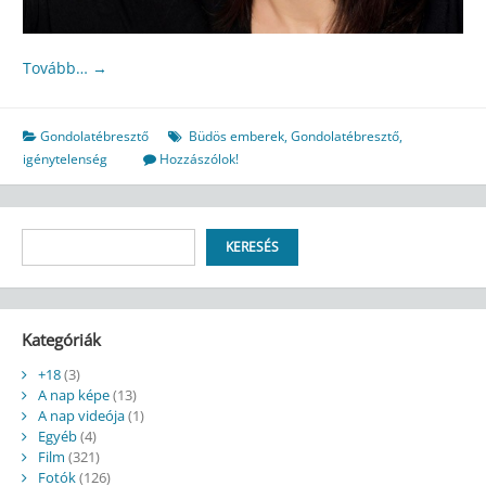
Tovább…
→
Gondolatébresztő
Büdös emberek
,
Gondolatébresztő
,
igénytelenség
Hozzászólok!
Keresés
KERESÉS
Kategóriák
+18
(3)
A nap képe
(13)
A nap videója
(1)
Egyéb
(4)
Film
(321)
Fotók
(126)