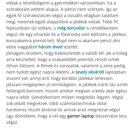
voltak a lehetőségeim a gyermekkori városomban, ha a
szórakozást vettem alapul. A pénzt nem szórtam, így az
egyik fő szórakozásom végül a vizuális világban találtam
meg, melynek egyik alappillére a játékok voltak. Több PC
fejlesztésén túl voltam, s
még konzollal
is rendelkeztem
végül, de egy viharkár és a fővárosba való költözés a játékos
korszakomra pontot tett. Majd nem is akartam pénzt ölni
ebbe nagyjából
három évvel
ezelőtt.
Jómagam örültem, hogy beköszöntött a valódi tél, de a hideg
arra késztetett, hogy a szabadidőm jelentős részét ismét
itthon töltsem. A filmek és sorozatok, valamint a zene pedig
nem tudott egész napra lekötni. A
tavaly vásárolt
laptopban
viszont van annyi erő, hogy korábbi játékkal lehessen
játszani meglepően jó minőségben. A játékok iránti láz ismét
fellángolt bennem, hiszen amikor megvan a kedv akár egész
napra leköt. Gondolkoztam milyen megoldás legyen. Végül
sok oldalt megnézve, több számítástechnikai oldal
hardveres részét átnézve és annak árait megnézve végül
úgy döntöttem, hogy a cél egy
gamer laptop
beszerzése lesz
végül.