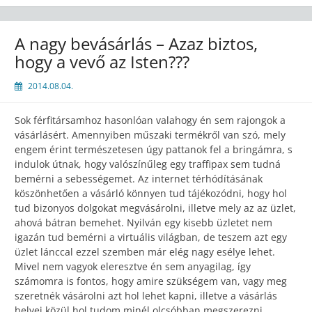
A nagy bevásárlás – Azaz biztos,
hogy a vevő az Isten???
2014.08.04.
Sok férfitársamhoz hasonlóan valahogy én sem rajongok a
vásárlásért. Amennyiben műszaki termékről van szó, mely
engem érint természetesen úgy pattanok fel a bringámra, s
indulok útnak, hogy valószínűleg egy traffipax sem tudná
bemérni a sebességemet. Az internet térhódításának
köszönhetően a vásárló könnyen tud tájékozódni, hogy hol
tud bizonyos dolgokat megvásárolni, illetve mely az az üzlet,
ahová bátran bemehet. Nyilván egy kisebb üzletet nem
igazán tud bemérni a virtuális világban, de teszem azt egy
üzlet lánccal ezzel szemben már elég nagy esélye lehet.
Mivel nem vagyok eleresztve én sem anyagilag, így
számomra is fontos, hogy amire szükségem van, vagy meg
szeretnék vásárolni azt hol lehet kapni, illetve a vásárlás
helyei közül hol tudom minél olcsóbban megszerezni.