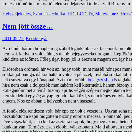
írót és a tömörített mkv-t tökéletesen lejátszani tudó asztali Blu-ray
Helyzetjelentés
,
Számítástechnika
HD
,
LCD Tv
,
Merevlemez
Hozzá
Nem jött össze…
2011.05.27.
Kecskenyál
Az elmúlt három hónapban igazából leginkább csak facebook-on töltött
nem sok kedvem volt leülni, s újabb bejegyzéseket írogatni. Legfőképp
kitöltötte az időmet. Főleg úgy, hogy jól is éreztem magam ott, így h
Elsősorban örömteli hír volt az, hogy több, mint másfél hónapos mun
sokkal jobban gazdálkodhattam volna a pénzzel, továbbá sokkal több m
lett csúsztatva egy hónappal. Azt már korábbi
bejegyzésben
is taglal
hisz nem csak a dolgozók munkabérét kell kitermelni, hanem bizony a 
kolléganőimmel a témát bizony április végén szépen megkaptam a kép
kereskedelmi egység anyagi gondokkal küzd, s nem képes ennyi alkal
engem. Nos ez abban a helyzetben nem vigasztalt.
A főnök elég rendesen volt, bár épp ez volt a veszte is. Ugyan soha ne
becsukódott a kapu mögöttem bizony eltört a mécses. S onnantól ped
tévé vigaszként, s ha kell az asztalra csapok, hogy még azon a héte
bankkártyán. Természetesen előbbit választottam. Majd ahogyan megbes