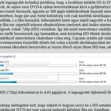
gyik legnagyobb technikai probléma, hogy a korábban letöltött SD és D
yult, de sajnos ezen DVD-k száma horrorisztikusan kicsi a gyűjteménye
eccesnek bizonyult, ugyanis az 500 gigás háttértárolónak használt m
ntetében, hogy pár száz forint különbség volt csak kisebbik tárolókapac
ik, s a film hosszától, felbontásától (mert ugye minél nagyobb a fo
len Blu-ray rippektől teljesen elhatárolódom (melynek alsó határa mini
esek voltak 720p (HD) verzióban. Így hát ismét merevlemez vásárlásra
z mellé beszerezzek egy harmadikat, amit kizárólag HD filmek tárolásá
 rendelkező merevlemezt vásároltam volna meg. Ugyanis szintén pár száz 
erevlemezemen ésszerűbb döntés lett volna a kisebb tárolókapacitású me
nnal elkezdtem beszerválni az összes létező olyan filmet HD-ban, ami te
 HD (720p) felbontásával és 4,03 gigájával. A legnagyobb fájlméretű fi
nképp mérlegelnie kell, hogy miként és hogyan szerzi be a HD tartalma
endelkezek DVD-kel nem vagyok hajlandó kiépíteni Blu-ray formában. 