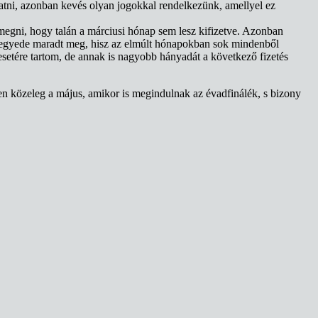
atni, azonban kevés olyan jogokkal rendelkezünk, amellyel ez
emegni, hogy talán a márciusi hónap sem lesz kifizetve. Azonban
ynegyede maradt meg, hisz az elmúlt hónapokban sok mindenből
esetére tartom, de annak is nagyobb hányadát a következő fizetés
en közeleg a május, amikor is megindulnak az évadfinálék, s bizony