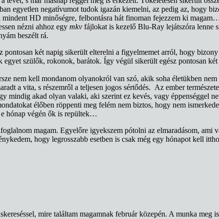
 tévét, s már másnap reggel meg is érkezett. Tökéletesen sikerült össz
an egyetlen negatívumot tudok igazán kiemelni, az pedig az, hogy bizo
tál mindent HD minőségre, felbontásra hát finoman fejezzem ki magam…
ehessen nézni ahhoz egy
mkv
fájlokat is kezelő Blu-Ray lejátszóra lenne
yám beszélt rá.
z pontosan két napig sikerült elterelni a figyelmemet arról, hogy bizon
 egyet szülők, rokonok, barátok. Így végül sikerült egész pontosan két h
sze nem kell mondanom olyanokról van szó, akik soha életükben nem vol
aradt a vita, s részemről a teljesen jogos sértődés. Az ember természet
ogy mindig akad olyan valaki, aki szerint ez kevés, vagy éppenséggel nem
a mondatokat élőben röppenti meg felém nem biztos, hogy nem ismerked
: e hónap végén ők is repültek…
 elfoglalnom magam. Egyelőre igyekszem pótolni az elmaradásom, ami v
eménykedem, hogy legrosszabb esetben is csak még egy hónapot kell itt
kereséssel, mire találtam magamnak február közepén. A munka meg is k