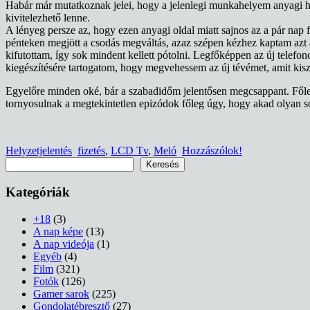
Habár már mutatkoznak jelei, hogy a jelenlegi munkahelyem anyagi há
kivitelezhető lenne.
A lényeg persze az, hogy ezen anyagi oldal miatt sajnos az a pár nap 
pénteken megjött a csodás megváltás, azaz szépen kézhez kaptam azt
kifutottam, így sok mindent kellett pótolni. Legfőképpen az új telefo
kiegészítésére tartogatom, hogy megvehessem az új tévémet, amit kis
Egyelőre minden oké, bár a szabadidőm jelentősen megcsappant. Főleg
tornyosulnak a megtekintetlen epizódok főleg úgy, hogy akad olyan 
Helyzetjelentés
fizetés
,
LCD Tv
,
Meló
Hozzászólok!
Keresés
Keresés
Kategóriák
+18
(3)
A nap képe
(13)
A nap videója
(1)
Egyéb
(4)
Film
(321)
Fotók
(126)
Gamer sarok
(225)
Gondolatébresztő
(27)