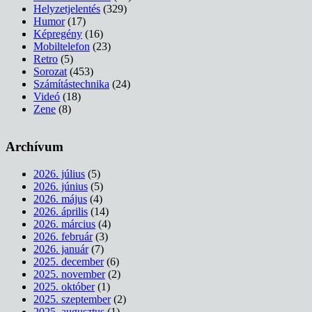
Helyzetjelentés
(329)
Humor
(17)
Képregény
(16)
Mobiltelefon
(23)
Retro
(5)
Sorozat
(453)
Számítástechnika
(24)
Videó
(18)
Zene
(8)
Archívum
2026. július
(5)
2026. június
(5)
2026. május
(4)
2026. április
(14)
2026. március
(4)
2026. február
(3)
2026. január
(7)
2025. december
(6)
2025. november
(2)
2025. október
(1)
2025. szeptember
(2)
2025. augusztus
(1)