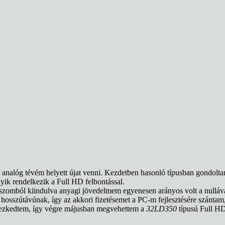
i analóg tévém helyett újat venni. Kezdetben hasonló típusban gondolt
elyik rendelkezik a Full HD felbontással.
uszomból kiindulva anyagi jövedelmem egyenesen arányos volt a nullával
osszútávúnak, így az akkori fizetésemet a PC-m fejlesztésére szántam
helyezkedtem, így végre májusban megvehettem a
32LD350
típusú Full H