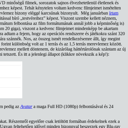
VD minőségű filmek, sorozatok sajnos élvezhetetlenül életlenek és
mhez képest. Tehát kénytelen voltam kedvenc filmjeimet ismételten
erevlemez bizony eléggé karcsúnak bizonyult. Még januárban
írtam
itással bíró „testvéreihez” képest. Viszont szembe kellett néznem,
rmátum felbontása az film formátumának annál jobb a képminőség is)
mum 20 giga), viszont a kedvenc filmjeimet mindenképp be akartam
 adtam a fejem, hogy az operációs rendszerre és játékokra szánt 320
ra szánnék. Nos, az összeg ismét rendelkezésemre állt, így megint
forint különbség volt az 1 terrás és az 1,5 terrás merevlemez között.
revlemez mellett döntenem, de kizárólag háttértárolónak szántam az új
tszett. És itt a jelenlegi állapot (klikkre növekszik a kép!):
lm pedig az
Avatar
a maga Full HD (1080p) felbontásával és 24
kat. Részemről egyelőre csak letöltött formában érdekelnek ezek a
Ugyan feltehetően idővel minden bizonnyal beszerzek egy Blu-ray