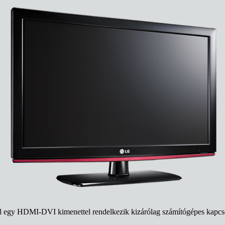
l egy HDMI-DVI kimenettel rendelkezik kizárólag számítógépes kapcsol