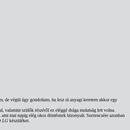
am, de végül úgy gondoltam, ha lesz rá anyagi keretem akkor egy
, valamint szülők részéről ez eléggé drága mulatság lett volna.
, ami mai napig elég okos döntésnek bizonyult. Szerencsére azonban
D
LG
készüléket.