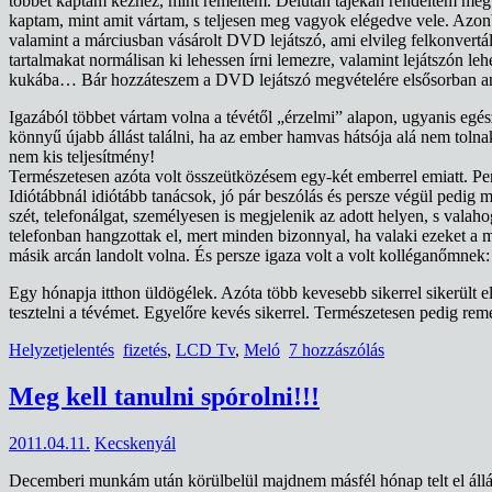
többet kaptam kézhez, mint reméltem. Délután tájékán rendeltem meg a
kaptam, mint amit vártam, s teljesen meg vagyok elégedve vele. Azonb
valamint a márciusban vásárolt DVD lejátszó, ami elvileg felkonver
tartalmakat normálisan ki lehessen írni lemezre, valamint lejátszón l
kukába… Bár hozzáteszem a DVD lejátszó megvételére elsősorban an
Igazából többet vártam volna a tévétől „érzelmi” alapon, ugyanis egés
könnyű újabb állást találni, ha az ember hamvas hátsója alá nem tolnak
nem kis teljesítmény!
Természetesen azóta volt összeütközésem egy-két emberrel emiatt. Per
Idiótábbnál idiótább tanácsok, jó pár beszólás és persze végül pedig m
szét, telefonálgat, személyesen is megjelenik az adott helyen, s valah
telefonban hangzottak el, mert minden bizonnyal, ha valaki ezeket 
másik arcán landolt volna. És persze igaza volt a volt kolléganőmnek
Egy hónapja itthon üldögélek. Azóta több kevesebb sikerrel sikerült
tesztelni a tévémet. Egyelőre kevés sikerrel. Természetesen pedig r
Helyzetjelentés
fizetés
,
LCD Tv
,
Meló
7 hozzászólás
Meg kell tanulni spórolni!!!
2011.04.11.
Kecskenyál
Decemberi munkám után körülbelül majdnem másfél hónap telt el állás