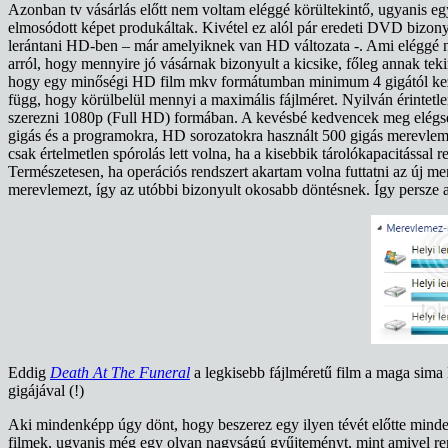
Azonban tv vásárlás előtt nem voltam eléggé körültekintő, ugyanis e
elmosódott képet produkáltak. Kivétel ez alól pár eredeti DVD bizon
lerántani HD-ben – már amelyiknek van HD változata -. Ami eléggé n
arról, hogy mennyire jó vásárnak bizonyult a kicsike, főleg annak teki
hogy egy minőségi HD film mkv formátumban minimum 4 gigától kezdőd
függ, hogy körülbelül mennyi a maximális fájlméret. Nyilván érintet
szerezni 1080p (Full HD) formában. A kevésbé kedvencek meg elégség
gigás és a programokra, HD sorozatokra használt 500 gigás merevleme
csak értelmetlen spórolás lett volna, ha a kisebbik tárolókapacitással
Természetesen, ha operációs rendszert akartam volna futtatni az új m
merevlemezt, így az utóbbi bizonyult okosabb döntésnek. Így persze azo
Eddig
Death At The Funeral
a legkisebb fájlméretű film a maga sima
gigájával (!)
Aki mindenképp úgy dönt, hogy beszerez egy ilyen tévét előtte minde
filmek, ugyanis még egy olyan nagyságú gyűjteményt, mint amivel r