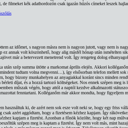
 írót, de filmeket kék adathordozón csak igazán húzós címeket leszek haj
szólás
em az időmet, s nagyon másra nem is nagyon jutott, vagy nem is nagyon 
 ez annak volt köszönhető, hogy alig másfél hónap után ismételten sike
azajövet már a betervezett menetrend volt. Így rengeteg dolog elhanyagol
ka után szép summa ütötte a markomat április elején. Akkori kolléganő
indent tudtam volna megvenni…), így elsősorban telefon mellett sok más
tam, hogy bizony munkahelyen az anyagiakkal koránt sincs minden rendb
bérleti díjat, és a hozzá tartozó költségeket. Nos ennek szépen meg is
emben műszak végén, hogy attól a naptól kezdve alkalmazotti státuszo
mazottat fenntartani. Kolléganőm már akkor mondta, hogy figyeljem m
m használtuk ki, de azért nem sok esze volt neki se, hogy egy friss vál
ig csak azért aggódtam, hogy a fizetésem kézhez kapjam. Így rákövetk
n kézhez kapjam a fizetést. Azonban a főnök közölte, hogy két nap mú
zéltük szépen meg is kaptam a fizetést. Így nem volt más, mint hazajön