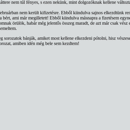
ttere nem túl fényes, s ezen nekünk, mint dolgozóknak kellene változt
februárban nem került kifizetésre. Ebből kiindulva sajnos elkezdtünk r
 a bért, ami már megilletett! Ebből kiindulva másnapra a fizetésem eg
nomnak örülök, habár még jelentős összeg maradt, de azt már csak vész 
zemeltem.
 sorozatok bánják, amiket most kellene elkezdeni pótolni, hisz vészes
sorozat, amiben idén még bele sem kezdtem!