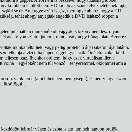
ekötnöm a géppel. Arról nem is beszélve, hogy tudásilag többet
ny korábban letöltött nem HD tartalmak szinte élvezhetetlenek rajta,
 sz@rt se ér. Ami ugye azért is gáz, mert ugye ahhoz, hogy a HD
 szükség, tehát ahogy anyagiak engedik a DVD lejátszó röppen a
y jelen pillanatban munkanélküli vagyok, s bizony nem lesz olyan
ét alatt olyan szintre jutnom, mint tavaly négy hónap alatt. Azért ez
tak munkanélküliek, vagy pedig protekció által sikerült újat találni.
esen felkapja a vizet, ha éppenséggel igyekszik. Önéletrajzokat küld
 teljesen igaz. Ilyenkor örültem, hogy ezek virtuálisan illetve
ett volna – egyébként nem túl vonzó – tenyeremmel, öklömmel ami a
an sorozatok terén (ami hihetetlen mennyiségű), és persze igyekszem
hon ücsörögni…
ezdődött február végén és azóta is tart, aminek nagyon örülök.