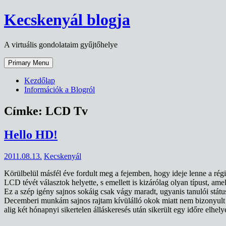
Skip
Kecskenyál blogja
to
content
A virtuális gondolataim gyűjtőhelye
Primary Menu
Kezdőlap
Információk a Blogról
Címke:
LCD Tv
Hello HD!
2011.08.13.
Kecskenyál
Körülbelül másfél éve fordult meg a fejemben, hogy ideje lenne a rég
LCD tévét választok helyette, s emellett is kizárólag olyan típust, am
Ez a szép igény sajnos sokáig csak vágy maradt, ugyanis tanulói stát
Decemberi munkám sajnos rajtam kívülálló okok miatt nem bizonyult h
alig két hónapnyi sikertelen álláskeresés után sikerült egy időre el