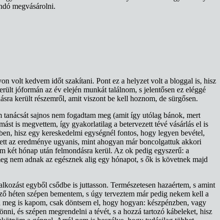
landó megvásárolni.
volt kedvem időt szakítani. Pont ez a helyzet volt a bloggal is, hisz
rült jóformán az év elején munkát találnom, s jelentősen ez eléggé
ásra került részemről, amit viszont be kell hoznom, de sürgősen.
m tanácsát sajnos nem fogadtam meg (amit így utólag bánok, mert
t is megvettem, így gyakorlatilag a betervezett tévé vásárlás el is
en, hisz egy kereskedelmi egységnél fontos, hogy legyen bevétel,
 lett az eredménye ugyanis, mint ahogyan már boncolgattuk akkori
m két hónap után felmondásra kerül. Az ok pedig egyszerű: a
eg nem adnak az egésznek alig egy hónapot, s ők is követnek majd
lalkozást egyből csődbe is juttasson. Természetesen hazaértem, s amint
ező héten szépen bementem, s úgy terveztem már pedig nekem kell a
lva meg is kapom, csak döntsem el, hogy hogyan: készpénzben, vagy
ni, és szépen megrendelni a tévét, s a hozzá tartozó kábeleket, hisz