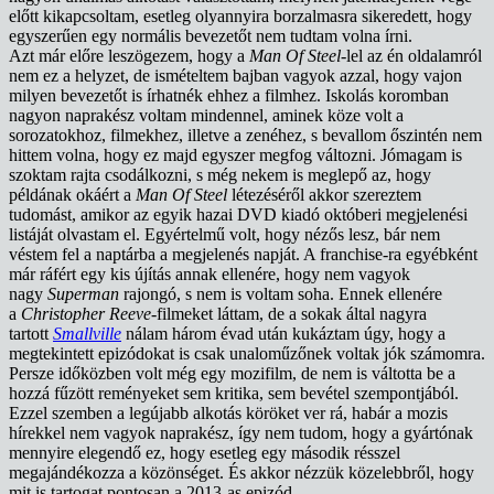
előtt kikapcsoltam, esetleg olyannyira borzalmasra sikeredett, hogy
egyszerűen egy normális bevezetőt nem tudtam volna írni.
Azt már előre leszögezem, hogy a
Man Of Steel
-lel az én oldalamról
nem ez a helyzet, de ismételtem bajban vagyok azzal, hogy vajon
milyen bevezetőt is írhatnék ehhez a filmhez. Iskolás koromban
nagyon naprakész voltam mindennel, aminek köze volt a
sorozatokhoz, filmekhez, illetve a zenéhez, s bevallom őszintén nem
hittem volna, hogy ez majd egyszer megfog változni. Jómagam is
szoktam rajta csodálkozni, s még nekem is meglepő az, hogy
példának okáért a
Man Of Steel
létezéséről akkor szereztem
tudomást, amikor az egyik hazai DVD kiadó októberi megjelenési
listáját olvastam el. Egyértelmű volt, hogy nézős lesz, bár nem
véstem fel a naptárba a megjelenés napját. A franchise-ra egyébként
már ráfért egy kis újítás annak ellenére, hogy nem vagyok
nagy
Superman
rajongó, s nem is voltam soha. Ennek ellenére
a
Christopher Reeve
-filmeket láttam, de a sokak által nagyra
tartott
Smallville
nálam három évad után kukáztam úgy, hogy a
megtekintett epizódokat is csak unaloműzőnek voltak jók számomra.
Persze időközben volt még egy mozifilm, de nem is váltotta be a
hozzá fűzött reményeket sem kritika, sem bevétel szempontjából.
Ezzel szemben a legújabb alkotás köröket ver rá, habár a mozis
hírekkel nem vagyok naprakész, így nem tudom, hogy a gyártónak
mennyire elegendő ez, hogy esetleg egy második résszel
megajándékozza a közönséget. És akkor nézzük közelebbről, hogy
mit is tartogat pontosan a 2013-as epizód.