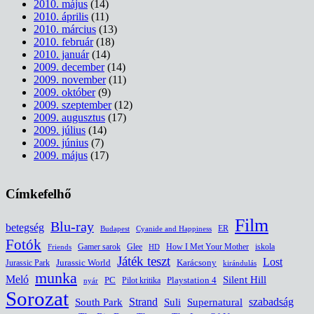
2010. május
(14)
2010. április
(11)
2010. március
(13)
2010. február
(18)
2010. január
(14)
2009. december
(14)
2009. november
(11)
2009. október
(9)
2009. szeptember
(12)
2009. augusztus
(17)
2009. július
(14)
2009. június
(7)
2009. május
(17)
Címkefelhő
Film
Blu-ray
betegség
ER
Budapest
Cyanide and Happiness
Fotók
Glee
How I Met Your Mother
iskola
Gamer sarok
HD
Friends
Játék teszt
Lost
Jurassic World
Jurassic Park
Karácsony
kirándulás
munka
Meló
Silent Hill
PC
Pilot kritika
Playstation 4
nyár
Sorozat
South Park
Strand
Suli
szabadság
Supernatural