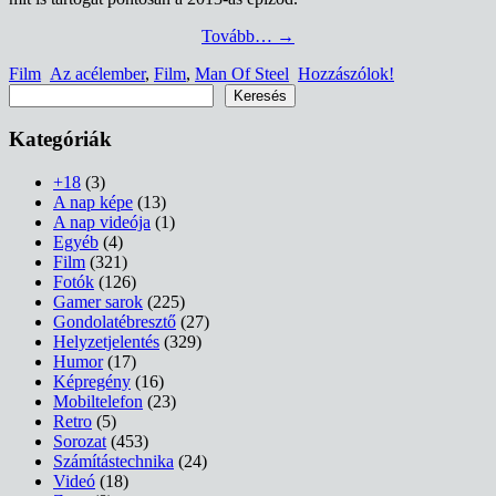
Tovább…
→
Film
Az acélember
,
Film
,
Man Of Steel
Hozzászólok!
Keresés
Keresés
Kategóriák
+18
(3)
A nap képe
(13)
A nap videója
(1)
Egyéb
(4)
Film
(321)
Fotók
(126)
Gamer sarok
(225)
Gondolatébresztő
(27)
Helyzetjelentés
(329)
Humor
(17)
Képregény
(16)
Mobiltelefon
(23)
Retro
(5)
Sorozat
(453)
Számítástechnika
(24)
Videó
(18)