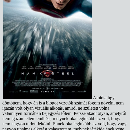
Amióta úgy
döntöttem, hogy én is a blogot vezetők számát fogom növelni nem
igazán volt olyan vizuális alkotás, amiről ne született volna
valamilyen formában bejegyzés tőlem. Persze akadt olyan, amelyről
nem igazán tettem említést, melynek oka leginkább az volt, hogy
nem nagyon tudott lekötni. Ennek oka leginkább az volt, hogy vagy
nagyon unalmas alkotást választottam, melynek játékidejének vége