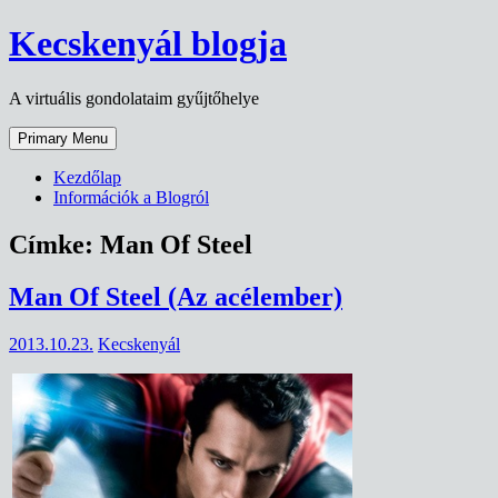
Skip
Kecskenyál blogja
to
content
A virtuális gondolataim gyűjtőhelye
Primary Menu
Kezdőlap
Információk a Blogról
Címke:
Man Of Steel
Man Of Steel (Az acélember)
2013.10.23.
Kecskenyál