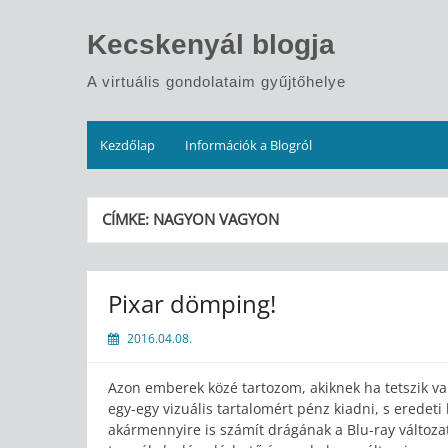
Skip
to
Kecskenyál blogja
content
A virtuális gondolataim gyűjtőhelye
Kezdőlap
Információk a Blogról
CÍMKE:
NAGYON VAGYON
Pixar dömping!
2016.04.08.
Azon emberek közé tartozom, akiknek ha tetszik va
egy-egy vizuális tartalomért pénz kiadni, s eredet
akármennyire is számít drágának a Blu-ray változat