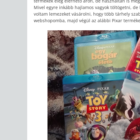
termékek elég elérhető áron, de használtan is megl
Mivel egyre inkább hajlamos vagyok töltögetni, de 
voltam lemezeket vásárolni, hogy több tárhely sza
webshopomba, majd végül az alábbi Pixar terméke