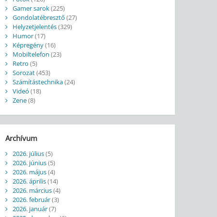
Gamer sarok
(225)
Gondolatébresztő
(27)
Helyzetjelentés
(329)
Humor
(17)
Képregény
(16)
Mobiltelefon
(23)
Retro
(5)
Sorozat
(453)
Számítástechnika
(24)
Videó
(18)
Zene
(8)
Archívum
2026. július
(5)
2026. június
(5)
2026. május
(4)
2026. április
(14)
2026. március
(4)
2026. február
(3)
2026. január
(7)