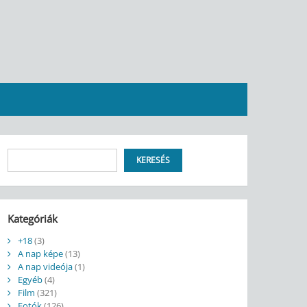
Keresés
KERESÉS
Kategóriák
+18
(3)
A nap képe
(13)
A nap videója
(1)
Egyéb
(4)
Film
(321)
Fotók
(126)