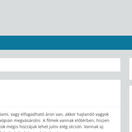
lami, vagy elfogadható áron van, akkor hajlandó vagyok
i kópián megvásárolni. A filmek vannak előtérben, hiszen
ok mégis hozzájuk lehet jutni elég olcsón. Vannak új