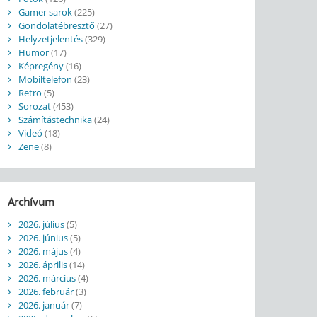
Gamer sarok
(225)
Gondolatébresztő
(27)
Helyzetjelentés
(329)
Humor
(17)
Képregény
(16)
Mobiltelefon
(23)
Retro
(5)
Sorozat
(453)
Számítástechnika
(24)
Videó
(18)
Zene
(8)
Archívum
2026. július
(5)
2026. június
(5)
2026. május
(4)
2026. április
(14)
2026. március
(4)
2026. február
(3)
2026. január
(7)