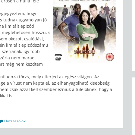
 erősen a nulla felé
egjegyeztem, hogy
is tudnak ugyanolyan jó
ha limitált epizód
net meglehetősen hosszú, s
sem okozott csalódást,
én limitált epizódszámú
 szériának, így több
széria nem marad
 mert még nem kezdtem
influenza törzs, mely elterjed az egész világon. Az
e a vírust nem kapta el, az elhanyagolható kisebbség
 nem csak azzal kell szembenézniük a túlélőknek, hogy a
kal is.
Hozzászólok!