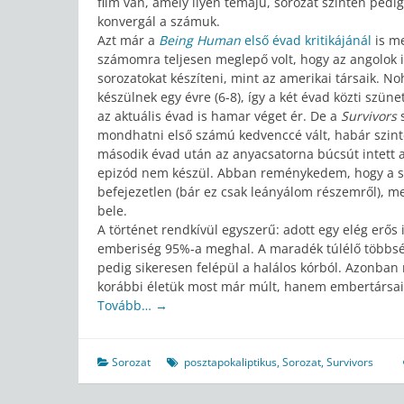
film van, amely ilyen témájú, sorozat szinten pedig
konvergál a számuk.
Azt már a
Being Human
első évad kritikájánál
is m
számomra teljesen meglepő volt, hogy az angolok 
sorozatokat készíteni, mint az amerikai társaik. No
készülnek egy évre (6-8), így a két évad közti szü
az aktuális évad is hamar véget ér. De a
Survivors
mondhatni első számú kedvenccé vált, habár szint
második évad után az anyacsatorna búcsút intett a
epizód nem készül. Abban reménykedem, hogy a 
befejezetlen (bár ez csak leányálom részemről),
bele.
A történet rendkívül egyszerű: adott egy elég erős 
emberiség 95%-a meghal. A maradék túlélő többség
pedig sikeresen felépül a halálos kórból. Azonban
korábbi életük most már múlt, hanem embertársaik
Tovább…
→
Sorozat
posztapokaliptikus
,
Sorozat
,
Survivors