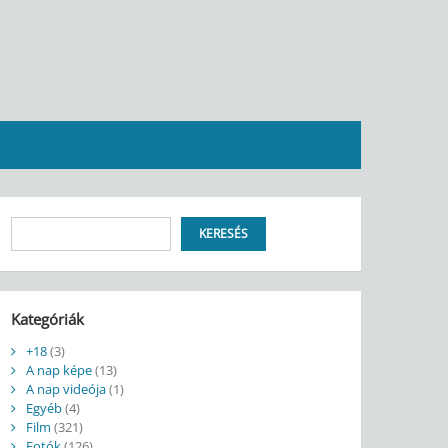
Keresés
KERESÉS
Kategóriák
+18
(3)
A nap képe
(13)
A nap videója
(1)
Egyéb
(4)
Film
(321)
Fotók
(126)