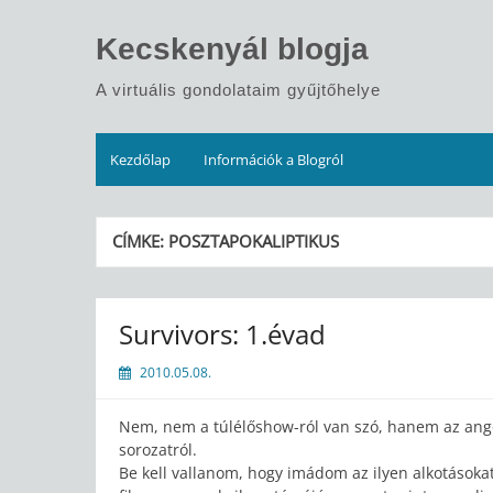
Skip
to
Kecskenyál blogja
content
A virtuális gondolataim gyűjtőhelye
Kezdőlap
Információk a Blogról
CÍMKE:
POSZTAPOKALIPTIKUS
Survivors: 1.évad
2010.05.08.
Nem, nem a túlélőshow-ról van szó, hanem az ango
sorozatról.
Be kell vallanom, hogy imádom az ilyen alkotásoka