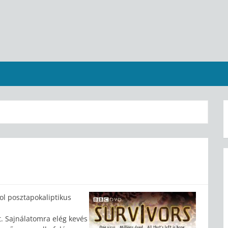
l posztapokaliptikus
t. Sajnálatomra elég kevés