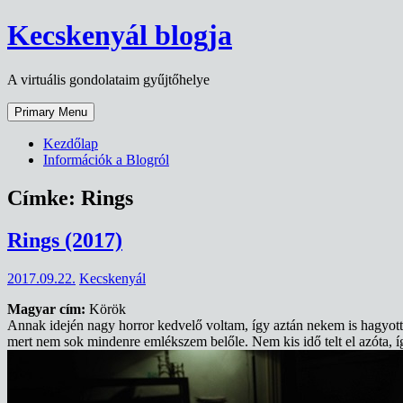
Skip
Kecskenyál blogja
to
content
A virtuális gondolataim gyűjtőhelye
Primary Menu
Kezdőlap
Információk a Blogról
Címke:
Rings
Rings (2017)
2017.09.22.
Kecskenyál
Magyar cím:
Körök
Annak idején nagy horror kedvelő voltam, így aztán nekem is hagyot
mert nem sok mindenre emlékszem belőle. Nem kis idő telt el azóta, íg