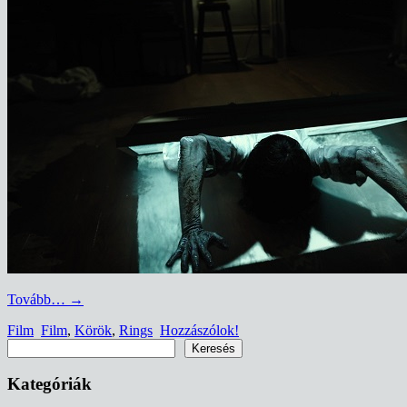
Tovább…
→
Film
Film
,
Körök
,
Rings
Hozzászólok!
Keresés
Keresés
Kategóriák