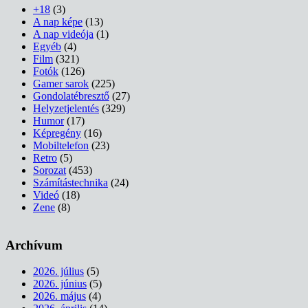
+18
(3)
A nap képe
(13)
A nap videója
(1)
Egyéb
(4)
Film
(321)
Fotók
(126)
Gamer sarok
(225)
Gondolatébresztő
(27)
Helyzetjelentés
(329)
Humor
(17)
Képregény
(16)
Mobiltelefon
(23)
Retro
(5)
Sorozat
(453)
Számítástechnika
(24)
Videó
(18)
Zene
(8)
Archívum
2026. július
(5)
2026. június
(5)
2026. május
(4)