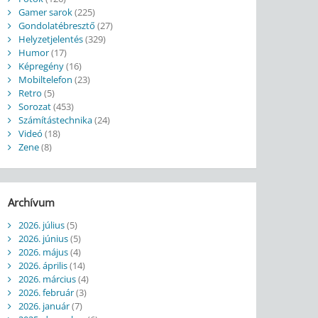
Gamer sarok
(225)
Gondolatébresztő
(27)
Helyzetjelentés
(329)
Humor
(17)
Képregény
(16)
Mobiltelefon
(23)
Retro
(5)
Sorozat
(453)
Számítástechnika
(24)
Videó
(18)
Zene
(8)
Archívum
2026. július
(5)
2026. június
(5)
2026. május
(4)
2026. április
(14)
2026. március
(4)
2026. február
(3)
2026. január
(7)