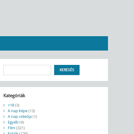
Keresés
KERESÉS
Kategóriák
+18
(3)
A nap képe
(13)
A nap videója
(1)
Egyéb
(4)
Film
(321)
Fotók
(126)