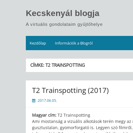
Skip
to
Kecskenyál blogja
content
A virtuális gondolataim gyűjtőhelye
Kezdőlap
Információk a Blogról
CÍMKE:
T2 TRAINSPOTTING
T2 Trainspotting (2017)
2017.06.05.
Magyar cím:
T2 Trainspotting
Ami mostanság a vizuális alkotások terén megy az
gusztustalan, gyomorforgató is. Legyen szó filmről