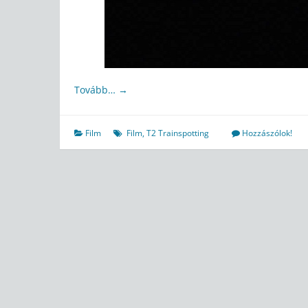
Tovább…
→
Film
Film
,
T2 Trainspotting
Hozzászólok!