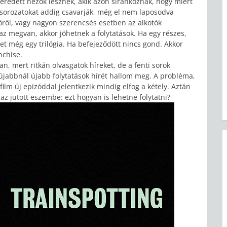
eseredett nézők lesznek, akik azon siránkoznak, hogy miért
 A sorozatokat addig csavarják, még el nem laposodva
ről, vagy nagyon szerencsés esetben az alkotók
 az megvan, akkor jöhetnek a folytatások. Ha egy részes,
het még egy trilógia. Ha befejeződött nincs gond. Akkor
anchise.
 mert ritkán olvasgatok híreket, de a fenti sorok
újabbnál újabb folytatások hírét hallom meg. A probléma,
film új epizóddal jelentkezik mindig elfog a kétely. Aztán
az jutott eszembe: ezt hogyan is lehetne folytatni?