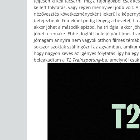
teljesen ki kell facsarni, míg a rajongókból csak k
kellett folytatás, vagy régen mennyivel jobb volt.
nézővesztés következményeként lekerül a képernyő
befejezhetik. Filmeknél pedig lényeg a bevétel, ha
akkor jöhet a második epizód, ha trilógia, akkor jö
jöhet a remake. Ebbe döglött bele jó pár filmes fr
Jómagam annyira nem vagyok otthon filmes témában,
sokszor szoktak szállingózni az agyamban, amikor 
hogy nagyon kevés az igényes folytatás, így ha egy 
beleakadtam a
T2 Trainspotting
-ba, amelynél csak 