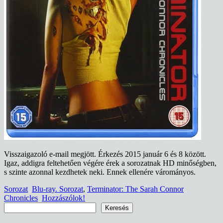
Visszaigazoló e-mail megjött. Érkezés 2015 január 6 és 8 között.
Igaz, addigra feltehetően végére érek a sorozatnak HD minőségben,
s szinte azonnal kezdhetek neki. Ennek ellenére várományos.
Sorozat
Blu-ray. Sorozat
,
Terminator: The Sarah Connor
Chronicles
Hozzászólok!
Keresés
Keresés