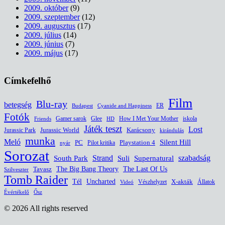
2009. október
(9)
2009. szeptember
(12)
2009. augusztus
(17)
2009. július
(14)
2009. június
(7)
2009. május
(17)
Címkefelhő
Film
Blu-ray
betegség
ER
Budapest
Cyanide and Happiness
Fotók
Glee
How I Met Your Mother
iskola
Gamer sarok
HD
Friends
Játék teszt
Lost
Jurassic World
Jurassic Park
Karácsony
kirándulás
munka
Meló
Silent Hill
PC
Pilot kritika
Playstation 4
nyár
Sorozat
South Park
Strand
Suli
szabadság
Supernatural
The Last Of Us
Tavasz
The Big Bang Theory
Szilveszter
Tomb Raider
Uncharted
Tél
Vészhelyzet
X-akták
Állatok
Videó
Évértékelő
Ősz
© 2026 All rights reserved