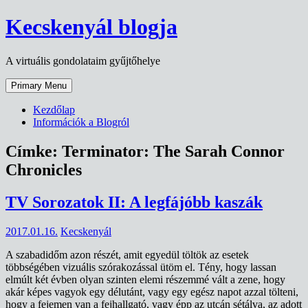
Skip
Kecskenyál blogja
to
content
A virtuális gondolataim gyűjtőhelye
Primary Menu
Kezdőlap
Információk a Blogról
Címke:
Terminator: The Sarah Connor
Chronicles
TV Sorozatok II: A legfájóbb kaszák
2017.01.16.
Kecskenyál
A szabadidőm azon részét, amit egyedül töltök az esetek
többségében vizuális szórakozással ütöm el. Tény, hogy lassan
elmúlt két évben olyan szinten elemi részemmé vált a zene, hogy
akár képes vagyok egy délutánt, vagy egy egész napot azzal tölteni,
hogy a fejemen van a fejhallgató, vagy épp az utcán sétálva, az adott