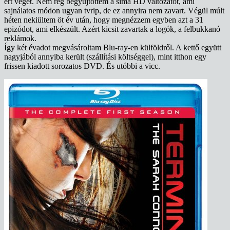
ért véget. Nem rég begyűjtöttem a sima HD változatot, ami
sajnálatos módon ugyan tvrip, de ez annyira nem zavart. Végül múlt
héten nekiültem öt év után, hogy megnézzem egyben azt a 31
epizódot, ami elkészült. Azért kicsit zavartak a logók, a felbukkanó
reklámok.
Így két évadot megvásároltam Blu-ray-en külföldről. A kettő együtt
nagyjából annyiba került (szállítási költséggel), mint itthon egy
frissen kiadott sorozatos DVD. És utóbbi a vicc.