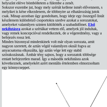
helyszínt elérve bömböltetem a fülembe a zenét.
Sokszor eszembe jut, hogy mely szériát kellene ismét elővennem, s
melyiket is kéne elkezdenem, de többnyire az elhatározásig jutok
csak. Minap azonban úgy gondoltam, hogy ideje egy összegző listát
készítenem különböző csoportokra szedve azokat a sorozatokat,
amelyeket valamilyen szinten kitöltötték a szabadidőmet.
Első
nekifutásra
azokat a szériákat vettem elő, amelyek jól indultak,
vagy remek koncepcióval rendelkeztek, de a végeredmény, vagy a
befejezés rossz lett.
Minden bizonnyal mindenkinek volt már olyan sorozata, amit
nagyon szeretett, de aztán végül valamilyen oknál fogva az
anyacsatorna elkaszálta, így aztán vége lett egy stabil
szórakozásnak. Ámbár tény sajnos, hogy a sorozatok többsége
emiatt befejezetlen marad. Így a második nekifutásra azok
következnek, amelyekért azért mentális értelemben elmorzsoltam
egy könnycseppet.