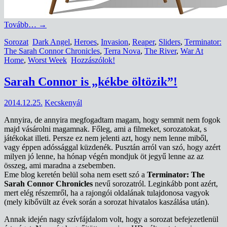
Tovább…
→
Sorozat
Dark Angel
,
Heroes
,
Invasion
,
Reaper
,
Sliders
,
Terminator:
The Sarah Connor Chronicles
,
Terra Nova
,
The River
,
War At
Home
,
Worst Week
Hozzászólok!
Sarah Connor is „kékbe öltözik”!
2014.12.25.
Kecskenyál
Annyira, de annyira megfogadtam magam, hogy semmit nem fogok
majd vásárolni magamnak. Főleg, ami a filmeket, sorozatokat, s
játékokat illeti. Persze ez nem jelenti azt, hogy nem lenne miből,
vagy éppen adóssággal küzdenék. Pusztán arról van szó, hogy azért
milyen jó lenne, ha hónap végén mondjuk öt jegyű lenne az az
összeg, ami maradna a zsebemben.
Eme blog keretén belül soha nem esett szó a
Terminator: The
Sarah Connor Chronicles
nevű sorozatról. Leginkább pont azért,
mert elég részemről, ha a rajongói oldalának tulajdonosa vagyok
(mely kibővült az évek során a sorozat hivatalos kaszálása után).
Annak idején nagy szívfájdalom volt, hogy a sorozat befejezetlenül