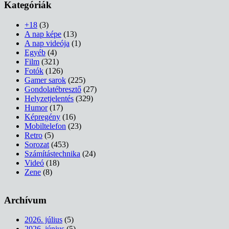
Kategóriák
+18
(3)
A nap képe
(13)
A nap videója
(1)
Egyéb
(4)
Film
(321)
Fotók
(126)
Gamer sarok
(225)
Gondolatébresztő
(27)
Helyzetjelentés
(329)
Humor
(17)
Képregény
(16)
Mobiltelefon
(23)
Retro
(5)
Sorozat
(453)
Számítástechnika
(24)
Videó
(18)
Zene
(8)
Archívum
2026. július
(5)
2026. június
(5)