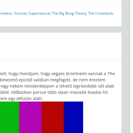
ameless
,
Sorozat
,
Supernatural
,
The Big Bang Theory
,
The Comeback
,
 kell, hogy mondjam, hogy vegyes érzelmeim vannak a
The
 a bevezető epizód valóban megfogott, de nem éreztem
, hogy nekem mindenképpen a lehető legrövidebb idő alatt
zódot. Időközben persze több olyan második évados hír
tem egy délután alatt.