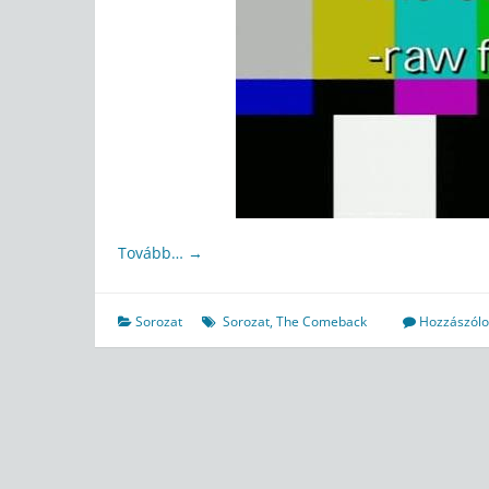
Tovább…
→
Sorozat
Sorozat
,
The Comeback
Hozzászólo