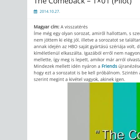
The Comeback – 1×01 (Pilot)
2014.10.27.
Magyar cím:
A visszatérés
Íme még egy olyan sorozat, amiről hallottam, s sz
nem jöttem ki elég jól, illetve a sorozatot se talált
annak idején az HBO saját gyártású szériája volt, 
kíméletlenül elkaszálta. Igazából erről nem nagyo
mellette, így meg is lepett, amikor már arról olvas
Mindezek mellett idén nyáron a
Friends
újranézés
hogy ezt a sorozatot is be kell próbálnom. Szinté
szerint megint a kivétel vagyok, akinek igen.