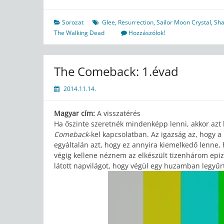
Sorozat
Glee
,
Resurrection
,
Sailor Moon Crystal
,
Sh
The Walking Dead
Hozzászólok!
The Comeback: 1.évad
2014.11.14.
Magyar cím:
A visszatérés
Ha őszinte szeretnék mindenképp lenni, akkor azt
Comeback
-kel kapcsolatban. Az igazság az, hogy
egyáltalán azt, hogy ez annyira kiemelkedő lenne
végig kellene néznem az elkészült tizenhárom epi
látott napvilágot, hogy végül egy huzamban legyűr