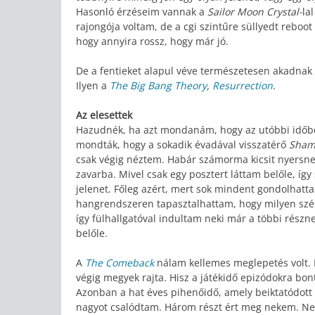
Hasonló érzéseim vannak a
Sailor Moon Crystal-
la
rajongója voltam, de a cgi szintűre süllyedt reboot
hogy annyira rossz, hogy már jó.
De a fentieket alapul véve természetesen akadnak o
Ilyen a
The Big Bang Theory
,
Resurrection
.
Az elesettek
Hazudnék, ha azt mondanám, hogy az utóbbi időb
mondták, hogy a sokadik évadával visszatérő
Sham
csak végig néztem. Habár számorma kicsit nyersnek 
zavarba. Mivel csak egy posztert láttam belőle, íg
jelenet. Főleg azért, mert sok mindent gondolhatt
hangrendszeren tapasztalhattam, hogy milyen szépe
így fülhallgatóval indultam neki már a többi rész
belőle.
A
The Comeback
nálam kellemes meglepetés volt. F
végig megyek rajta. Hisz a játékidő epizódokra bont
Azonban a hat éves pihenőidő, amely beiktatódott 
nagyot csalódtam. Három részt ért meg nekem. N