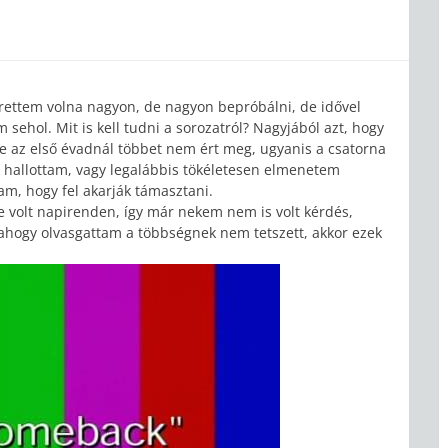
erettem volna nagyon, de nagyon bepróbálni, de idővel
am sehol. Mit is kell tudni a sorozatról? Nagyjából azt, hogy
de az első évadnál többet nem ért meg, ugyanis a csatorna
n hallottam, vagy legalábbis tökéletesen elmenetem
tam, hogy fel akarják támasztani.
e volt napirenden, így már nekem nem is volt kérdés,
n ahogy olvasgattam a többségnek nem tetszett, akkor ezek