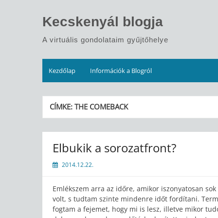
Skip
to
Kecskenyál blogja
content
A virtuális gondolataim gyűjtőhelye
Kezdőlap
Információk a Blogról
CÍMKE:
THE COMEBACK
Elbukik a sorozatfront?
2014.12.22.
Emlékszem arra az időre, amikor iszonyatosan sok 
volt, s tudtam szinte mindenre időt fordítani. Term
fogtam a fejemet, hogy mi is lesz, illetve mikor tu