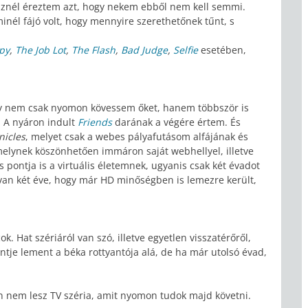
észnél éreztem azt, hogy nekem ebből nem kell semmi.
minél fájó volt, hogy mennyire szerethetőnek tűnt, s
py
,
The Job Lot
,
The Flash
,
Bad Judge
,
Selfie
esetében,
hogy nem csak nyomon kövessem őket, hanem többször is
 A nyáron indult
Friends
darának a végére értem. És
nicles
, melyet csak a webes pályafutásom alfájának és
 melynek köszönhetően immáron saját webhellyel, illetve
 pontja is a virtuális életemnek, ugyanis csak két évadot
 van két éve, hogy már HD minőségben is lemezre került,
 Hat szériáról van szó, illetve egyetlen visszatérőről,
ntje lement a béka rottyantója alá, de ha már utolsó évad,
n nem lesz TV széria, amit nyomon tudok majd követni.