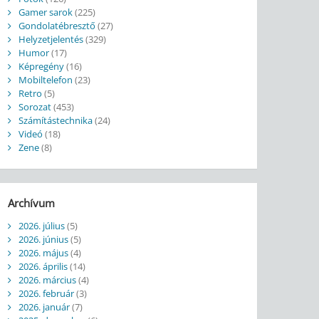
Gamer sarok
(225)
Gondolatébresztő
(27)
Helyzetjelentés
(329)
Humor
(17)
Képregény
(16)
Mobiltelefon
(23)
Retro
(5)
Sorozat
(453)
Számítástechnika
(24)
Videó
(18)
Zene
(8)
Archívum
2026. július
(5)
2026. június
(5)
2026. május
(4)
2026. április
(14)
2026. március
(4)
2026. február
(3)
2026. január
(7)