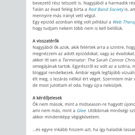
bevezető rész tetszett is. Nagyjából a harmadik r
Talán az évad feléig bírta a
Red Band Society
is, a
mennyire más irányt vett végül.
Egy epizód azonban elég volt például a
Web Thera
hogy tudjam nekem több nem is kell belőlük.
A visszatérők
Nagyjából ők azok, akik felértek arra a szintre, 
megnézzem az adott epizódokat, vagy az évadokat.
akkor itt van a
Terminator: The Sarah Connor Chro
omegájának tartok. Egyrészről ez volt az a széria,
bloggal rendelkezek. Ámbár egyik legfájóbb vizuális
élt meg, s lezárás nélkül ért véget. Szerintem már
de most jutottam el oda, hogy újra nekiüljek.
A kérdőjelesek
Ők nem mások, mint a midseason-re hagyott újoncok.
ami nem más, mint a
Glee
. Utóbbinak minőségi szi
akkor mindenképp végigkövetem.
…és egyre inkább hiszem azt, ha így haladok lassa