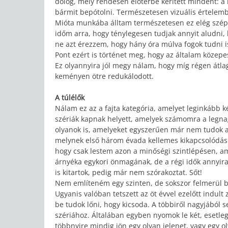
dolog, mely rendesen előtérbe kerített mindent: a 
bármit bepótolni. Természetesen vizuális értelem
Mióta munkába álltam természetesen ez elég szépe
időm arra, hogy ténylegesen tudjak annyit aludni
ne azt érezzem, hogy hány óra múlva fogok tudni i
Pont ezért is történet meg, hogy az általam közepe
Ez olyannyira jól megy nálam, hogy míg régen átla
keményen ötre redukálodott.
A túlélők
Nálam ez az a fajta kategória, amelyet leginkább k
szériák kapnak helyett, amelyek számomra a legn
olyanok is, amelyeket egyszerűen már nem tudok ab
melynek első három évada kellemes kikapcsolódás v
hogy csak lestem azon a minőségi szintlépésen, am
árnyéka egykori önmagának, de a régi idők annyir
is kitartok, pedig már nem szórakoztat. Sőt!
Nem említeném egy szinten, de sokszor felmerül 
Ugyanis valóban tetszett az öt évvel ezelőtt indult
be tudok lőni, hogy kicsoda. A többiről nagyjából
szériához. Általában egyben nyomok le két, esetleg
többnyire mindig jön egy olyan jelenet, vagy egy 