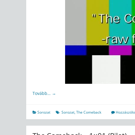
Tovább…
→
Sorozat
Sorozat
,
The Comeback
Hozzászólo