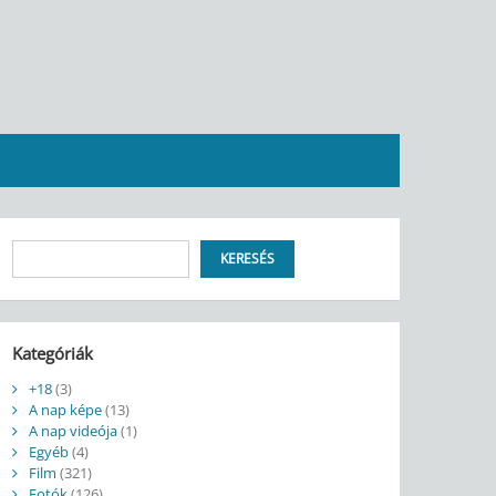
Keresés
KERESÉS
Kategóriák
+18
(3)
A nap képe
(13)
A nap videója
(1)
Egyéb
(4)
Film
(321)
Fotók
(126)