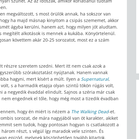
nyári szünet. Az az időszak, amikor korlátlanul tudtam
ben.
n megváltozott, s most örülök annak, ha sokszor van
, hogy ha majd másnap kinyitom a csipás szememet, akkor
smét ágyba kerülni, hanem azt, hogy milyen jót aludtam.
s megítélt alkotások is mennek a kukába. Könyörtelenül.
gosan követtem akár 20-25 sorozatot, most ez a szám
ét részre szeretem szedni. Mert itt nem csak azok a
agyszerűbb szórakoztatást nyújtanak. Hanem vannak
ba hagyni, mert kísért a múlt. Ilyen a
Supernatural
,
olt, s a harmadik etapja olyan szintű tökön rúgás volt,
i a negyedik évaddal elindult. Sajnos a széria már csak
a nem engednek el tőle, hogy még most a tizedik évadban
bennem, hogy én miért is nézem a
The Walking Dead
-et.
 zombis sorozat, de mára nagyjából van öt karakter, akiket
 semmit sem tudok, hogy pontosan hogyan is csatlakozott a
 három részt, s végül így maradok vele szinten. És
olyan epizód, melynek köszönhetően tovább kitartok.