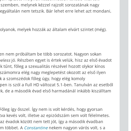
l szemben, melynek kézzel rajzolt sorozatának nagy
 egyáltalán nem tetszik. Bár lehet erre lehet azt mondani,
lyanok, melyek hozzák az általam elvárt szintet (még).
en nem próbáltam be több sorozatot. Nagyon sokan
eless
jó. Részben egyet is értek velük, hisz az első évadot
tűnt, főleg a szexualitás részével hozott olykor kínos
y számomra elég nagy meglepetést okozott az első ilyen
ak a szomszédok főleg úgy, hogy elég komoly
n is szól a Full HD változat 5.1-ben. Tanulván az esetből
nek, de a második évad első harmadánál inkább kiszálltam
őleg így ősszel. Így nem is volt kérdés, hogy gyorsan
va kevés volt, illetve az epizódszám sem volt félelmetes.
az évadok között nem tett jót, így a második évadban
em többet. A
Constantine
nekem nagyon várós volt, s a