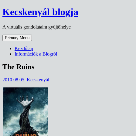
Skip
Kecskenyál blogja
to
content
A virtuális gondolataim gyűjtőhelye
Primary Menu
Kezdőlap
Információk a Blogról
The Ruins
2010.08.05.
Kecskenyál