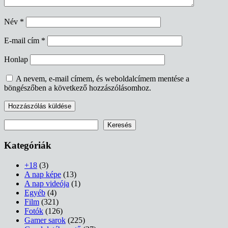
Név
*
E-mail cím
*
Honlap
A nevem, e-mail címem, és weboldalcímem mentése a
böngészőben a következő hozzászólásomhoz.
Keresés
Keresés
Kategóriák
+18
(3)
A nap képe
(13)
A nap videója
(1)
Egyéb
(4)
Film
(321)
Fotók
(126)
Gamer sarok
(225)