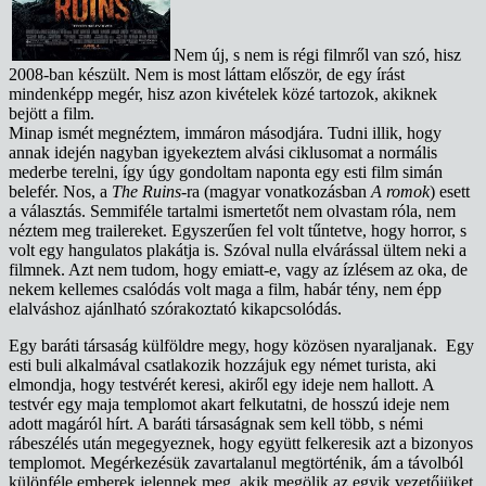
Nem új, s nem is régi filmről van szó, hisz
2008-ban készült. Nem is most láttam először, de egy írást
mindenképp megér, hisz azon kivételek közé tartozok, akiknek
bejött a film.
Minap ismét megnéztem, immáron másodjára. Tudni illik, hogy
annak idején nagyban igyekeztem alvási ciklusomat a normális
mederbe terelni, így úgy gondoltam naponta egy esti film simán
belefér. Nos, a
The Ruins
-ra (magyar vonatkozásban
A romok
) esett
a választás. Semmiféle tartalmi ismertetőt nem olvastam róla, nem
néztem meg trailereket. Egyszerűen fel volt tűntetve, hogy horror, s
volt egy hangulatos plakátja is. Szóval nulla elvárással ültem neki a
filmnek. Azt nem tudom, hogy emiatt-e, vagy az ízlésem az oka, de
nekem kellemes csalódás volt maga a film, habár tény, nem épp
elalváshoz ajánlható szórakoztató kikapcsolódás.
Egy baráti társaság külföldre megy, hogy közösen nyaraljanak. Egy
esti buli alkalmával csatlakozik hozzájuk egy német turista, aki
elmondja, hogy testvérét keresi, akiről egy ideje nem hallott. A
testvér egy maja templomot akart felkutatni, de hosszú ideje nem
adott magáról hírt. A baráti társaságnak sem kell több, s némi
rábeszélés után megegyeznek, hogy együtt felkeresik azt a bizonyos
templomot. Megérkezésük zavartalanul megtörténik, ám a távolból
különféle emberek jelennek meg, akik megölik az egyik vezetőjüket,