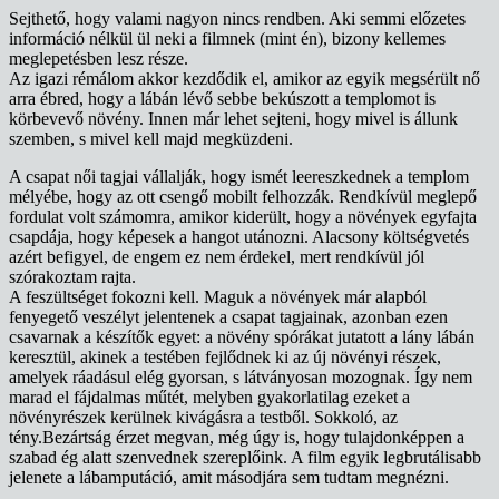
Sejthető, hogy valami nagyon nincs rendben. Aki semmi előzetes
információ nélkül ül neki a filmnek (mint én), bizony kellemes
meglepetésben lesz része.
Az igazi rémálom akkor kezdődik el, amikor az egyik megsérült nő
arra ébred, hogy a lábán lévő sebbe bekúszott a templomot is
körbevevő növény. Innen már lehet sejteni, hogy mivel is állunk
szemben, s mivel kell majd megküzdeni.
A csapat női tagjai vállalják, hogy ismét leereszkednek a templom
mélyébe, hogy az ott csengő mobilt felhozzák. Rendkívül meglepő
fordulat volt számomra, amikor kiderült, hogy a növények egyfajta
csapdája, hogy képesek a hangot utánozni. Alacsony költségvetés
azért befigyel, de engem ez nem érdekel, mert rendkívül jól
szórakoztam rajta.
A feszültséget fokozni kell. Maguk a növények már alapból
fenyegető veszélyt jelentenek a csapat tagjainak, azonban ezen
csavarnak a készítők egyet: a növény spórákat jutatott a lány lábán
keresztül, akinek a testében fejlődnek ki az új növényi részek,
amelyek ráadásul elég gyorsan, s látványosan mozognak. Így nem
marad el fájdalmas műtét, melyben gyakorlatilag ezeket a
növényrészek kerülnek kivágásra a testből. Sokkoló, az
tény.Bezártság érzet megvan, még úgy is, hogy tulajdonképpen a
szabad ég alatt szenvednek szereplőink. A film egyik legbrutálisabb
jelenete a lábamputáció, amit másodjára sem tudtam megnézni.