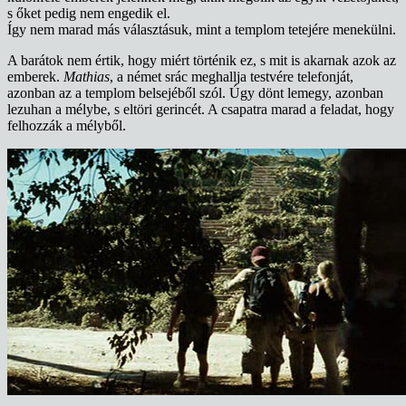
s őket pedig nem engedik el.
Így nem marad más választásuk, mint a templom tetejére menekülni.
A barátok nem értik, hogy miért történik ez, s mit is akarnak azok az
emberek.
Mathias
, a német srác meghallja testvére telefonját,
azonban az a templom belsejéből szól. Úgy dönt lemegy, azonban
lezuhan a mélybe, s eltöri gerincét. A csapatra marad a feladat, hogy
felhozzák a mélyből.