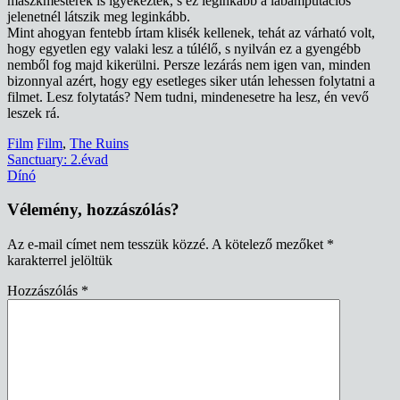
maszkmesterek is igyekeztek, s ez leginkább a lábamputációs
jelenetnél látszik meg leginkább.
Mint ahogyan fentebb írtam klisék kellenek, tehát az várható volt,
hogy egyetlen egy valaki lesz a túlélő, s nyilván ez a gyengébb
nemből fog majd kikerülni. Persze lezárás nem igen van, minden
bizonnyal azért, hogy egy esetleges siker után lehessen folytatni a
filmet. Lesz folytatás? Nem tudni, mindenesetre ha lesz, én vevő
leszek rá.
Film
Film
,
The Ruins
Bejegyzés
Sanctuary: 2.évad
Dínó
navigáció
Vélemény, hozzászólás?
Az e-mail címet nem tesszük közzé.
A kötelező mezőket
*
karakterrel jelöltük
Hozzászólás
*