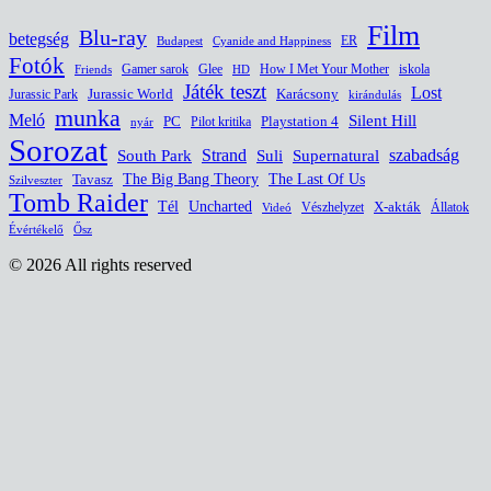
Film
Blu-ray
betegség
ER
Budapest
Cyanide and Happiness
Fotók
Glee
How I Met Your Mother
iskola
Gamer sarok
HD
Friends
Játék teszt
Lost
Jurassic World
Jurassic Park
Karácsony
kirándulás
munka
Meló
Silent Hill
PC
Pilot kritika
Playstation 4
nyár
Sorozat
South Park
Strand
Suli
szabadság
Supernatural
The Last Of Us
Tavasz
The Big Bang Theory
Szilveszter
Tomb Raider
Uncharted
Tél
Vészhelyzet
X-akták
Állatok
Videó
Évértékelő
Ősz
© 2026 All rights reserved