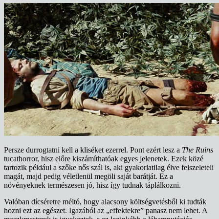
Persze durrogtatni kell a kliséket ezerrel. Pont ezért lesz a
The Ruins
tucathorror, hisz előre kiszámíthatóak egyes jelenetek. Ezek közé
tartozik például a szőke nős szál is, aki gyakorlatilag élve felszeleteli
magát, majd pedig véletlenül megöli saját barátját. Ez a
növényeknek természesen jó, hisz így tudnak táplálkozni.
Valóban dícséretre méltó, hogy alacsony költségvetésből ki tudták
hozni ezt az egészet. Igazából az „effektekre” panasz nem lehet. A