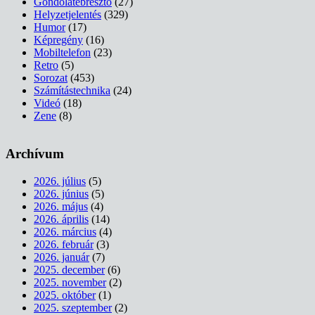
Gondolatébresztő
(27)
Helyzetjelentés
(329)
Humor
(17)
Képregény
(16)
Mobiltelefon
(23)
Retro
(5)
Sorozat
(453)
Számítástechnika
(24)
Videó
(18)
Zene
(8)
Archívum
2026. július
(5)
2026. június
(5)
2026. május
(4)
2026. április
(14)
2026. március
(4)
2026. február
(3)
2026. január
(7)
2025. december
(6)
2025. november
(2)
2025. október
(1)
2025. szeptember
(2)