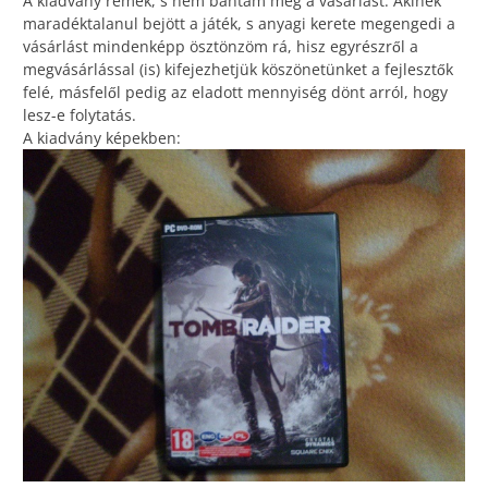
A kiadvány remek, s nem bántam meg a vásárlást. Akinek
maradéktalanul bejött a játék, s anyagi kerete megengedi a
vásárlást mindenképp ösztönzöm rá, hisz egyrészről a
megvásárlással (is) kifejezhetjük köszönetünket a fejlesztők
felé, másfelől pedig az eladott mennyiség dönt arról, hogy
lesz-e folytatás.
A kiadvány képekben: