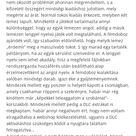
nem okozott problémát ahonnan megrendeltem, s a
kifizetett összegért minőségi kiadáshoz jutottam, mely
megérte az árát. Normál tokos kiadás érkezett, melyben két
lemez lapult. Mindkettő a játékot tartalmazta annyi
különbséggel, hogy az egyik lemezen angol, addig a másik
lemezen lengyel nyelvű játék volt megtalálható. A fémdoboz
ajándék volt, így szabadon eldönthető, hogy melyik lemez
„érdemli” meg a masszívabb tokot. S így marad egy tartalék
példányom, ha az egyik sérülést szenvedne el. A lengyel
nyelv sem lehet akadály, hisz a megfelelő fájlokban
rendszergazda hozzáférés után beállítható alap
érzelmezettként az angol nyelv. A fémdoboz kialakítása
valóban minőségi darab, igazi éke a gyűjteményemnek.
Mindezek mellett egy poszter is helyett kapott a csomagban,
amely csakhamar röppent a szekrényre, habár már rég
kinőttem már „képekkel teleaggatom a szobámat”-
korszakból. Mindezek mellett pedig a DLC extrákat is
megkaptam, habár annyi negatívum ért, hogy nem voltam
elragadtatva a webshop kódkezelésétől, ugyanis a DLC
aktiváláshoz szükséges kódot a nyugtára találtam
felragasztva…