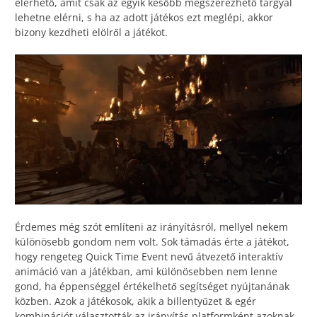
elérhető, amit csak az egyik később megszerezhető tárgyal
lehetne elérni, s ha az adott játékos ezt meglépi, akkor
bizony kezdheti elölről a játékot.
Érdemes még szót említeni az irányításról, mellyel nekem
különösebb gondom nem volt. Sok támadás érte a játékot,
hogy rengeteg Quick Time Event nevű átvezető interaktív
animáció van a játékban, ami különösebben nem lenne
gond, ha éppenséggel értékelhető segítséget nyújtanának
közben. Azok a játékosok, akik a billentyűzet & egér
kombinációt választották az irányítás platformként azoknak