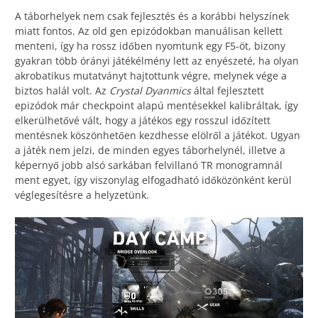
A táborhelyek nem csak fejlesztés és a korábbi helyszínek
miatt fontos. Az old gen epizódokban manuálisan kellett
menteni, így ha rossz időben nyomtunk egy F5-öt, bizony
gyakran több órányi játékélmény lett az enyészeté, ha olyan
akrobatikus mutatványt hajtottunk végre, melynek vége a
biztos halál volt. Az
Crystal Dyanmics
által fejlesztett
epizódok már checkpoint alapú mentésekkel kalibráltak, így
elkerülhetővé vált, hogy a játékos egy rosszul időzített
mentésnek köszönhetően kezdhesse elölről a játékot. Ugyan
a játék nem jelzi, de minden egyes táborhelynél, illetve a
képernyő jobb alsó sarkában felvillanó TR monogramnál
ment egyet, így viszonylag elfogadható időközönként kerül
véglegesítésre a helyzetünk.