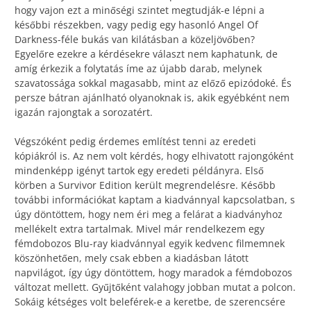
hogy vajon ezt a minőségi szintet megtudják-e lépni a
későbbi részekben, vagy pedig egy hasonló Angel Of
Darkness-féle bukás van kilátásban a közeljövőben?
Egyelőre ezekre a kérdésekre választ nem kaphatunk, de
amíg érkezik a folytatás íme az újabb darab, melynek
szavatossága sokkal magasabb, mint az előző epizódoké. És
persze bátran ajánlható olyanoknak is, akik egyébként nem
igazán rajongtak a sorozatért.
Végszóként pedig érdemes említést tenni az eredeti
kópiákról is. Az nem volt kérdés, hogy elhivatott rajongóként
mindenképp igényt tartok egy eredeti példányra. Első
körben a Survivor Edition került megrendelésre. Később
további információkat kaptam a kiadvánnyal kapcsolatban, s
úgy döntöttem, hogy nem éri meg a felárat a kiadványhoz
mellékelt extra tartalmak. Mivel már rendelkezem egy
fémdobozos Blu-ray kiadvánnyal egyik kedvenc filmemnek
köszönhetően, mely csak ebben a kiadásban látott
napvilágot, így úgy döntöttem, hogy maradok a fémdobozos
változat mellett. Gyűjtőként valahogy jobban mutat a polcon.
Sokáig kétséges volt beleférek-e a keretbe, de szerencsére