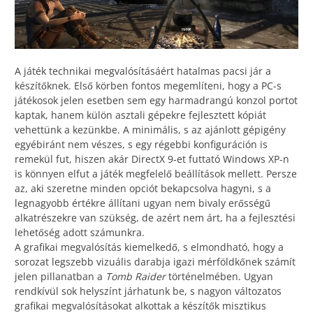
A játék technikai megvalósításáért hatalmas pacsi jár a
készítőknek. Első körben fontos megemlíteni, hogy a PC-s
játékosok jelen esetben sem egy harmadrangú konzol portot
kaptak, hanem külön asztali gépekre fejlesztett kópiát
vehettünk a kezünkbe. A minimális, s az ajánlott gépigény
egyébiránt nem vészes, s egy régebbi konfiguráción is
remekül fut, hiszen akár DirectX 9-et futtató Windows XP-n
is könnyen elfut a játék megfelelő beállítások mellett. Persze
az, aki szeretne minden opciót bekapcsolva hagyni, s a
legnagyobb értékre állítani ugyan nem bivaly erősségű
alkatrészekre van szükség, de azért nem árt, ha a fejlesztési
lehetőség adott számunkra.
A grafikai megvalósítás kiemelkedő, s elmondható, hogy a
sorozat legszebb vizuális darabja igazi mérföldkőnek számít
jelen pillanatban a
Tomb Raider
történelmében. Ugyan
rendkívül sok helyszínt járhatunk be, s nagyon változatos
grafikai megvalósításokat alkottak a készítők misztikus