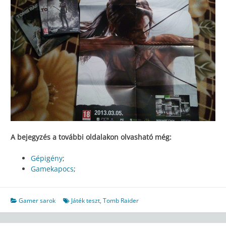
A bejegyzés a további oldalakon olvasható még:
Gépigény
;
Gamekapocs
;
Gamer sarok
Játék teszt
,
Tomb Raider