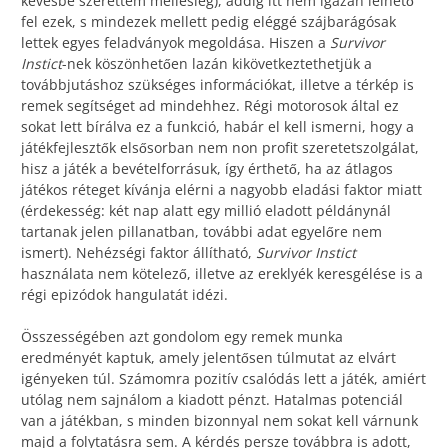
kevésbé szerettem mellesleg), addig itt nem igazán lelhető
fel ezek, s mindezek mellett pedig eléggé szájbarágósak
lettek egyes feladványok megoldása. Hiszen a
Survivor
Instict
-nek köszönhetően lazán kikövetkeztethetjük a
továbbjutáshoz szükséges információkat, illetve a térkép is
remek segítséget ad mindehhez. Régi motorosok által ez
sokat lett bírálva ez a funkció, habár el kell ismerni, hogy a
játékfejlesztők elsősorban nem non profit szeretetszolgálat,
hisz a játék a bevételforrásuk, így érthető, ha az átlagos
játékos réteget kívánja elérni a nagyobb eladási faktor miatt
(érdekesség: két nap alatt egy millió eladott példánynál
tartanak jelen pillanatban, további adat egyelőre nem
ismert). Nehézségi faktor állítható,
Survivor Instict
használata nem kötelező, illetve az ereklyék keresgélése is a
régi epizódok hangulatát idézi.
Összességében azt gondolom egy remek munka
eredményét kaptuk, amely jelentősen túlmutat az elvárt
igényeken túl. Számomra pozitív csalódás lett a játék, amiért
utólag nem sajnálom a kiadott pénzt. Hatalmas potenciál
van a játékban, s minden bizonnyal nem sokat kell várnunk
majd a folytatásra sem. A kérdés persze továbbra is adott,