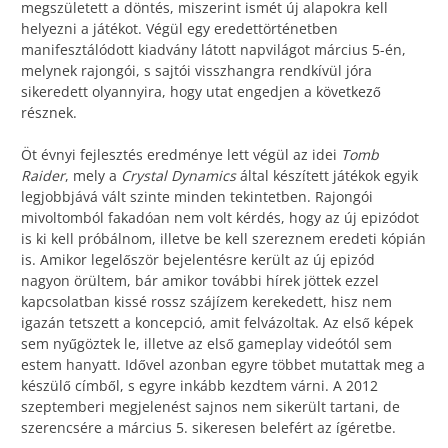
megszületett a döntés, miszerint ismét új alapokra kell
helyezni a játékot. Végül egy eredettörténetben
manifesztálódott kiadvány látott napvilágot március 5-én,
melynek rajongói, s sajtói visszhangra rendkívül jóra
sikeredett olyannyira, hogy utat engedjen a következő
résznek.
Öt évnyi fejlesztés eredménye lett végül az idei
Tomb
Raider
, mely a
Crystal Dynamics
által készített játékok egyik
legjobbjává vált szinte minden tekintetben. Rajongói
mivoltomból fakadóan nem volt kérdés, hogy az új epizódot
is ki kell próbálnom, illetve be kell szereznem eredeti kópián
is. Amikor legelőször bejelentésre került az új epizód
nagyon örültem, bár amikor további hírek jöttek ezzel
kapcsolatban kissé rossz szájízem kerekedett, hisz nem
igazán tetszett a koncepció, amit felvázoltak. Az első képek
sem nyűgöztek le, illetve az első gameplay videótól sem
estem hanyatt. Idővel azonban egyre többet mutattak meg a
készülő címből, s egyre inkább kezdtem várni. A 2012
szeptemberi megjelenést sajnos nem sikerült tartani, de
szerencsére a március 5. sikeresen belefért az ígéretbe.