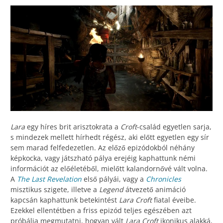
Lara
egy híres brit arisztokrata a
Croft
-család egyetlen sarja,
s mindezek mellett hírhedt régész, aki előtt egyetlen egy sír
sem marad felfedezetlen. Az előző epizódokból néhány
képkocka, vagy játszható pálya erejéig kaphattunk némi
információt az előéletéből, mielőtt kalandornővé vált volna.
A
The Last Revelation
első pályái, vagy a
Chronicles
misztikus szigete, illetve a
Legend
átvezető animáció
kapcsán kaphattunk betekintést
Lara Croft
fiatal éveibe.
Ezekkel ellentétben a friss epizód teljes egészében azt
próbálja megmutatni, hogyan vált
Lara Croft
ikonikus alakká,