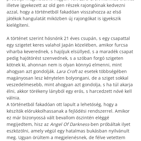
illetve igyekezett az old gen részek rajongóinak kedvezni
azzal, hogy a történetből fakadóan visszahozza az első
játékok hangulatát miközben új rajongókat is igyekszik
kielégíteni.
A történet szerint hősnőnk 21 éves csupán, s egy csapattal
egy szigetet keres valahol Japán közelében, amikor furcsa
viharba keverednek, s hajójuk elsüllyed, s a maradék csapat
pedig hajótörést szenvednek, s a szóban forgó szigeten
kötnek ki, ahonnan nem is olyan könnyű elmenni, mint
ahogyan azt gondolják.
Lara Croft
az esetek többségében
magányosan lesz kénytelen bolyongani, de a sziget sokkal
veszedelmesebb, mint ahogyan azt gondolja, s ha túl akarja
élni, akkor törékeny lányból egy erős, s harcedzett nővé kell
válnia.
A történetből fakadóan ott lapult a lehetőség, hogy a
készítők előrukkolhassanak a fejlődési rendszerrel. Amikor
ez már bizonyossá vált bevallom őszintén eléggé
megijedtem, hisz az
Angel Of Darkness
-ben próbáltak ilyet
eszközölni, amely végül egy hatalmas bukásban nyilvánult
meg. Ugyan örültem a megjelenésnek, de félve vetettem