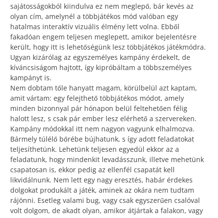
sajátosságokból kiindulva ez nem meglepő, bár kevés az
olyan cím, amelynél a többjátékos mód valóban egy
hatalmas interaktív vizuális élmény lett volna. Ebből
fakadóan engem teljesen meglepett, amikor bejelentésre
került, hogy itt is lehetőségünk lesz többjátékos játékmódra.
Ugyan kizárólag az egyszemélyes kampány érdekelt, de
kíváncsiságom hajtott, így kipróbáltam a többszemélyes
kampányt is.
Nem dobtam tőle hanyatt magam, körülbelül azt kaptam,
amit vártam: egy felejthető többjátékos módot, amely
minden bizonnyal pár hónapon belül feltehetően félig
halott lesz, s csak pár ember lesz elérhető a szervereken.
Kampány módokkal itt nem nagyon vagyunk elhalmozva.
Bármely túlélő bőrébe bújhatunk, s így adott feladatokat
teljesíthetünk. Lehetünk teljesen egyedül ekkor az a
feladatunk, hogy mindenkit levadásszunk, illetve mehetünk
csapatosan is, ekkor pedig az ellenfél csapatát kell
likvidálnunk. Nem lett egy nagy eresztés, habár érdekes
dolgokat produkált a játék, aminek az okára nem tudtam
rájönni. Esetleg valami bug, vagy csak egyszerűen csalóval
volt dolgom, de akadt olyan, amikor átjártak a falakon, vagy