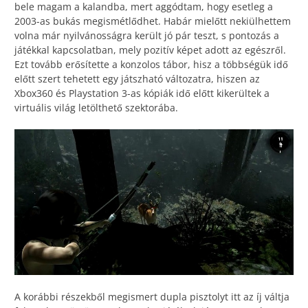
bele magam a kalandba, mert aggódtam, hogy esetleg a
2003-as bukás megismétlődhet. Habár mielőtt nekiülhettem
volna már nyilvánosságra került jó pár teszt, s pontozás a
játékkal kapcsolatban, mely pozitív képet adott az egészről.
Ezt tovább erősítette a konzolos tábor, hisz a többségük idő
előtt szert tehetett egy játszható változatra, hiszen az
Xbox360 és Playstation 3-as kópiák idő előtt kikerültek a
virtuális világ letölthető szektorába.
A korábbi részekből megismert dupla pisztolyt itt az íj váltja