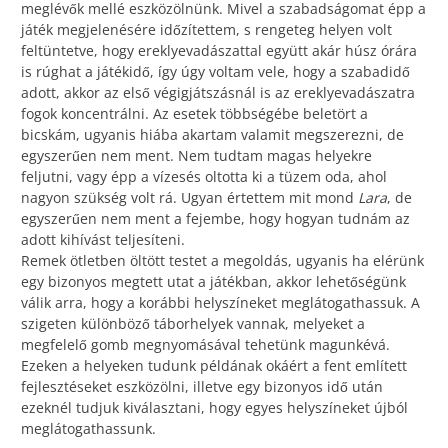
meglévők mellé eszközölnünk. Mivel a szabadságomat épp a
játék megjelenésére időzítettem, s rengeteg helyen volt
feltüntetve, hogy ereklyevadászattal együtt akár húsz órára
is rúghat a játékidő, így úgy voltam vele, hogy a szabadidő
adott, akkor az első végigjátszásnál is az ereklyevadászatra
fogok koncentrálni. Az esetek többségébe beletört a
bicskám, ugyanis hiába akartam valamit megszerezni, de
egyszerűen nem ment. Nem tudtam magas helyekre
feljutni, vagy épp a vízesés oltotta ki a tüzem oda, ahol
nagyon szükség volt rá. Ugyan értettem mit mond
Lara
, de
egyszerűen nem ment a fejembe, hogy hogyan tudnám az
adott kihívást teljesíteni.
Remek ötletben öltött testet a megoldás, ugyanis ha elérünk
egy bizonyos megtett utat a játékban, akkor lehetőségünk
válik arra, hogy a korábbi helyszíneket meglátogathassuk. A
szigeten különböző táborhelyek vannak, melyeket a
megfelelő gomb megnyomásával tehetünk magunkévá.
Ezeken a helyeken tudunk példának okáért a fent említett
fejlesztéseket eszközölni, illetve egy bizonyos idő után
ezeknél tudjuk kiválasztani, hogy egyes helyszíneket újból
meglátogathassunk.