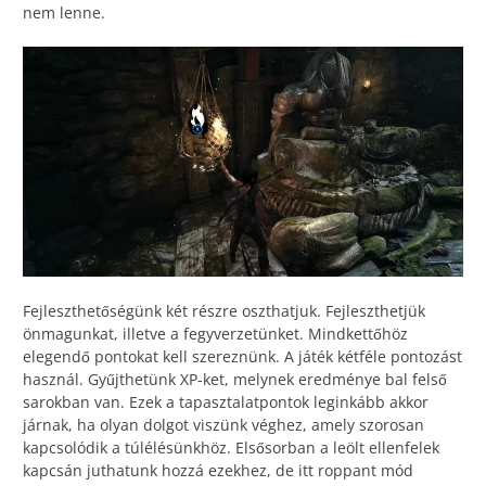
nem lenne.
Fejleszthetőségünk két részre oszthatjuk. Fejleszthetjük
önmagunkat, illetve a fegyverzetünket. Mindkettőhöz
elegendő pontokat kell szereznünk. A játék kétféle pontozást
használ. Gyűjthetünk XP-ket, melynek eredménye bal felső
sarokban van. Ezek a tapasztalatpontok leginkább akkor
járnak, ha olyan dolgot viszünk véghez, amely szorosan
kapcsolódik a túlélésünkhöz. Elsősorban a leölt ellenfelek
kapcsán juthatunk hozzá ezekhez, de itt roppant mód