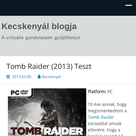
Kecskenyál blogja
A virtuális gondolataim gyűjtőhelye
Tomb Raider (2013) Teszt
2013.03.08.
Kecskenyál
Platform:
PC
10 éve annak, hogy
megismerkedtem a
Tomb Raider
sorozattal annak
ellenére, hogy a