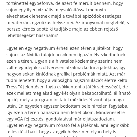
történettel egybefonva, de azért felmerült bennem, hogy
vajon egy ilyen vizuális megvalósítással mennyire
élvezhetőek lehetnek majd a további epizódok esetleges
mediterrán, egzotikus helyszínei. Az irányvonal megfelelő, s
persze kérdés adott: ki tudják-e majd az ebben rejtőző
lehetőségeket használni?
Egyetlen egy negatívum érheti ezen téren a játékot, hogy
sajnos az Nvidia tulajdonosok nem igazán élvezkedhetnek
ezen a téren. Ugyanis a hivatalos közlemény szerint nem
volt elég idejük szoftveresen alkalmazkodni a játékhoz, így
nagyon sokan kínlódnak grafikai problémák miatt. Azt már
tudni lehetett, hogy a valósághű hajszimulációt életre keltő
TressFX jelentősen fogja csökkenteni a játék sebességét, de
ezek mellett még akad egy-két olyan bekapcsolható, állítható
opció, mely a program instabil működését vonhatja maga
után. Én egyetlen egyszer botlottam bele hirtelen fagyásba,
így ezen a téren panaszra nem lehet okom. Mindenesetre
egy VGA fejlesztés gondolatával már eljátszadoztam.
Egyetlen egy negatívum róható fel a játéknak, ami leginkább
fejlesztési baki, hogy az egyik helyszínen olyan hely is