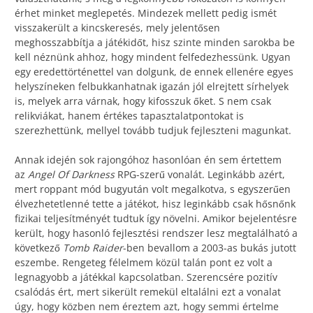
érhet minket meglepetés. Mindezek mellett pedig ismét
visszakerült a kincskeresés, mely jelentősen
meghosszabbítja a játékidőt, hisz szinte minden sarokba be
kell néznünk ahhoz, hogy mindent felfedezhessünk. Ugyan
egy eredettörténettel van dolgunk, de ennek ellenére egyes
helyszíneken felbukkanhatnak igazán jól elrejtett sírhelyek
is, melyek arra várnak, hogy kifosszuk őket. S nem csak
relikviákat, hanem értékes tapasztalatpontokat is
szerezhettünk, mellyel tovább tudjuk fejleszteni magunkat.
Annak idején sok rajongóhoz hasonlóan én sem értettem
az
Angel Of Darkness
RPG-szerű vonalát. Leginkább azért,
mert roppant mód bugyután volt megalkotva, s egyszerűen
élvezhetetlenné tette a játékot, hisz leginkább csak hősnőnk
fizikai teljesítményét tudtuk így növelni. Amikor bejelentésre
került, hogy hasonló fejlesztési rendszer lesz megtalálható a
következő
Tomb Raider
-ben bevallom a 2003-as bukás jutott
eszembe. Rengeteg félelmem közül talán pont ez volt a
legnagyobb a játékkal kapcsolatban. Szerencsére pozitív
csalódás ért, mert sikerült remekül eltalálni ezt a vonalat
úgy, hogy közben nem éreztem azt, hogy semmi értelme