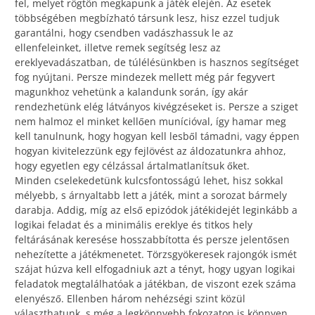
fel, melyet rögtön megkapunk a játék elején. Az esetek
többségében megbízható társunk lesz, hisz ezzel tudjuk
garantálni, hogy csendben vadászhassuk le az
ellenfeleinket, illetve remek segítség lesz az
ereklyevadászatban, de túlélésünkben is hasznos segítséget
fog nyújtani. Persze mindezek mellett még pár fegyvert
magunkhoz vehetünk a kalandunk során, így akár
rendezhetünk elég látványos kivégzéseket is. Persze a sziget
nem halmoz el minket kellően munícióval, így hamar meg
kell tanulnunk, hogy hogyan kell lesből támadni, vagy éppen
hogyan kivitelezzünk egy fejlövést az áldozatunkra ahhoz,
hogy egyetlen egy célzással ártalmatlanítsuk őket.
Minden cselekedetünk kulcsfontosságú lehet, hisz sokkal
mélyebb, s árnyaltabb lett a játék, mint a sorozat bármely
darabja. Addig, míg az első epizódok játékidejét leginkább a
logikai feladat és a minimális ereklye és titkos hely
feltárásának keresése hosszabbította és persze jelentősen
nehezítette a játékmenetet. Törzsgyökeresek rajongók ismét
szájat húzva kell elfogadniuk azt a tényt, hogy ugyan logikai
feladatok megtalálhatóak a játékban, de viszont ezek száma
elenyésző. Ellenben három nehézségi szint közül
választhatunk, s még a legkönnyebb fokozaton is könnyen