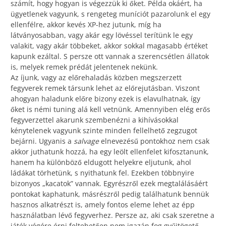
számít, hogy hogyan is végezzük ki őket. Példa okáért, ha
ügyetlenek vagyunk, s rengeteg muníciót pazarolunk el egy
ellenfélre, akkor kevés XP-hez jutunk, míg ha
látványosabban, vagy akár egy lövéssel terítünk le egy
valakit, vagy akár többeket, akkor sokkal magasabb értéket
kapunk ezáltal. S persze ott vannak a szerencsétlen állatok
is, melyek remek prédát jelentenek nekünk.
Az íjunk, vagy az előrehaladás közben megszerzett
fegyverek remek társunk lehet az előrejutásban. Viszont
ahogyan haladunk előre bizony ezek is elavulhatnak, így
őket is némi tuning alá kell vetnünk. Amennyiben elég erős
fegyverzettel akarunk szembenézni a kihívásokkal
kénytelenek vagyunk szinte minden fellelhető zegzugot
bejárni. Ugyanis a
salvage
elnevezésű pontokhoz nem csak
akkor juthatunk hozzá, ha egy leölt ellenfelet kifosztanunk,
hanem ha különböző eldugott helyekre eljutunk, ahol
ládákat törhetünk, s nyithatunk fel. Ezekben többnyire
bizonyos „kacatok” vannak. Egyrészről ezek megtalálásáért
pontokat kaphatunk, másrészről pedig találhatunk bennük
hasznos alkatrészt is, amely fontos eleme lehet az épp
használatban lévő fegyverhez. Persze az, aki csak szeretne a
játék végére érni feltehetően nem igazán fog gyűjtögető