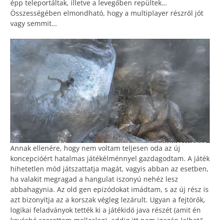
épp teleportáltak, illetve a levegőben repültek…
Összességében elmondható, hogy a multiplayer részről jót
vagy semmit…
Annak ellenére, hogy nem voltam teljesen oda az új
koncepcióért hatalmas játékélménnyel gazdagodtam. A játék
hihetetlen mód játszattatja magát, vagyis abban az esetben,
ha valakit megragad a hangulat iszonyú nehéz lesz
abbahagynia. Az old gen epizódokat imádtam, s az új rész is
azt bizonyítja az a korszak végleg lezárult. Ugyan a fejtörők,
logikai feladványok tették ki a játékidő java részét (amit én