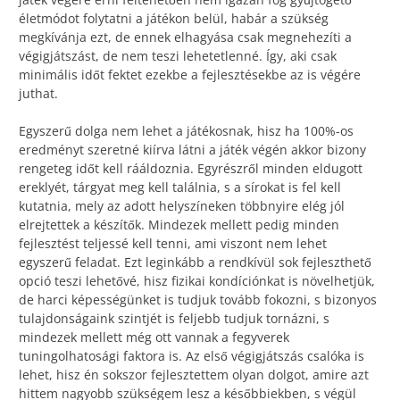
életmódot folytatni a játékon belül, habár a szükség
megkívánja ezt, de ennek elhagyása csak megnehezíti a
végigjátszást, de nem teszi lehetetlenné. Így, aki csak
minimális időt fektet ezekbe a fejlesztésekbe az is végére
juthat.
Egyszerű dolga nem lehet a játékosnak, hisz ha 100%-os
eredményt szeretné kiírva látni a játék végén akkor bizony
rengeteg időt kell rááldoznia. Egyrészről minden eldugott
ereklyét, tárgyat meg kell találnia, s a sírokat is fel kell
kutatnia, mely az adott helyszíneken többnyire elég jól
elrejtettek a készítők. Mindezek mellett pedig minden
fejlesztést teljessé kell tenni, ami viszont nem lehet
egyszerű feladat. Ezt leginkább a rendkívül sok fejleszthető
opció teszi lehetővé, hisz fizikai kondíciónkat is növelhetjük,
de harci képességünket is tudjuk tovább fokozni, s bizonyos
tulajdonságaink szintjét is feljebb tudjuk tornázni, s
mindezek mellett még ott vannak a fegyverek
tuningolhatosági faktora is. Az első végigjátszás csalóka is
lehet, hisz én sokszor fejlesztettem olyan dolgot, amire azt
hittem nagyobb szükségem lesz a későbbiekben, s végül