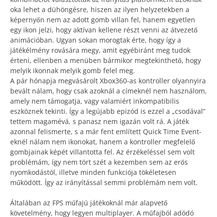
oka lehet a dühöngésre, hiszen az ilyen helyzetekben a
képernyőn nem az adott gomb villan fel, hanem egyetlen
egy ikon jelzi, hogy aktívan kellene részt venni az átvezető
animációban. Ugyan sokan morogtak érte, hogy így a
játékélmény rovására megy, amit egyébiránt meg tudok
érteni, ellenben a menüben bármikor megtekinthető, hogy
melyik ikonnak melyik gomb felel meg.
A pár hónapja megvásárolt Xbox360-as kontroller olyannyira
bevált nálam, hogy csak azoknál a címeknél nem használom,
amely nem támogatja, vagy valamiért inkompatibilis
eszköznek tekinti. Így a legújabb epizód is ezzel a „csodával”
tettem magamévá, s panasz nem igazán volt rá. A játék
azonnal felismerte, s a már fent említett Quick Time Event-
eknél nálam nem ikonokat, hanem a kontroller megfelelő
gombjainak képét villantotta fel. Az érzékeléssel sem volt
problémám, így nem tört szét a kezemben sem az erős
nyomkodástól, illetve minden funkciója tökéletesen
működött. Így az irányítással semmi problémám nem volt.
Általában az FPS műfajú játékoknál már alapvető
követelmény, hogy legyen multiplayer. A műfajból adódó