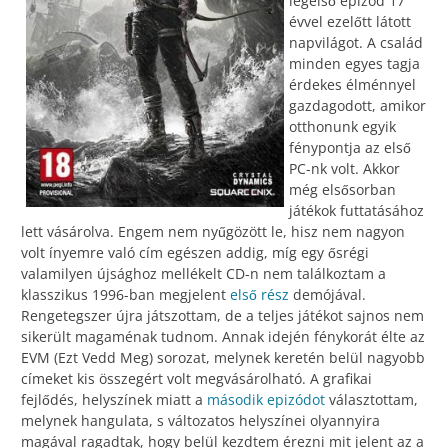
legelső epizód 17
évvel ezelőtt látott
napvilágot. A család
minden egyes tagja
érdekes élménnyel
gazdagodott, amikor
otthonunk egyik
fénypontja az első
PC-nk volt. Akkor
még elsősorban
játékok futtatásához
lett vásárolva. Engem nem nyűgözött le, hisz nem nagyon
volt ínyemre való cím egészen addig, míg egy ősrégi
valamilyen újsághoz mellékelt CD-n nem találkoztam a
klasszikus 1996-ban megjelent
első rész
demójával.
Rengetegszer újra játszottam, de a teljes játékot sajnos nem
sikerült magaménak tudnom. Annak idején fénykorát élte az
EVM (Ezt Vedd Meg) sorozat, melynek keretén belül nagyobb
címeket kis összegért volt megvásárolható. A grafikai
fejlődés, helyszínek miatt a
második epizódot
választottam,
melynek hangulata, s változatos helyszínei olyannyira
magával ragadtak, hogy belül kezdtem érezni mit jelent az a