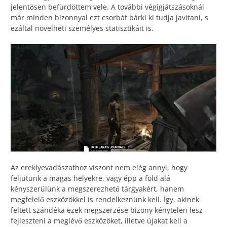
jelentősen befürdöttem vele. A további végigjátszásoknál
már minden bizonnyal ezt csorbát bárki ki tudja javítani, s
ezáltal növelheti személyes statisztikáit is.
Az ereklyevadászathoz viszont nem elég annyi, hogy
feljutunk a magas helyekre, vagy épp a föld alá
kényszerülünk a megszerezhető tárgyakért, hanem
megfelelő eszközökkel is rendelkeznünk kell. Így, akinek
feltett szándéka ezek megszerzése bizony kénytelen lesz
fejleszteni a meglévő eszközöket, illetve újakat kell a