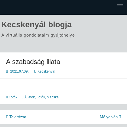
Kecskenyál blogja
A virtuális gondolataim gyűjtőhelye
A szabadság illata
2021.07.09.
Kecskenyál
Fotók
Állatok
,
Fotók
,
Macska
Bejegyzés
Tavirózsa
Mélyalvás