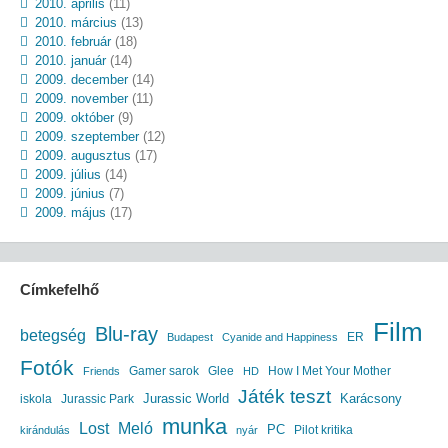
2010. április
(11)
2010. március
(13)
2010. február
(18)
2010. január
(14)
2009. december
(14)
2009. november
(11)
2009. október
(9)
2009. szeptember
(12)
2009. augusztus
(17)
2009. július
(14)
2009. június
(7)
2009. május
(17)
Címkefelhő
Film
Blu-ray
betegség
ER
Budapest
Cyanide and Happiness
Fotók
Gamer sarok
Glee
How I Met Your Mother
Friends
HD
Játék teszt
Jurassic World
iskola
Jurassic Park
Karácsony
munka
Lost
Meló
PC
Pilot kritika
kirándulás
nyár