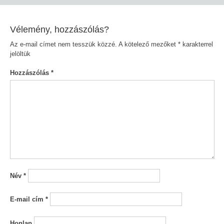
navigáció
Vélemény, hozzászólás?
Az e-mail címet nem tesszük közzé.
A kötelező mezőket
*
karakterrel
jelöltük
Hozzászólás
*
Név
*
E-mail cím
*
Honlap