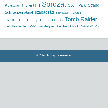
Sorozat
South Park
Strand
Silent Hill
Playstation 4
szabadság
Suli
Supernatural
Tavasz
Szilveszter
Tomb Raider
The Big Bang Theory
The Last Of Us
Uncharted
Tél
X-akták
Vészhelyzet
Állatok
Videó
Évértékelő
Ősz
© 2026 All rights reserved