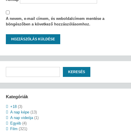
A nevem, e-mail címem, és weboldalcímem mentése a
böngészőben a következő hozzászólásomhoz.
Keresés
KERESÉS
Kategóriák
+18
(3)
A nap képe
(13)
A nap videója
(1)
Egyéb
(4)
Film
(321)