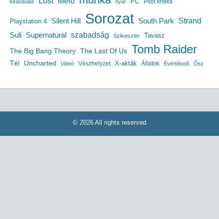
Lost
Meló
PC
Pilot kritika
kirándulás
nyár
Sorozat
South Park
Strand
Silent Hill
Playstation 4
szabadság
Suli
Supernatural
Tavasz
Szilveszter
Tomb Raider
The Big Bang Theory
The Last Of Us
Uncharted
Tél
X-akták
Vészhelyzet
Állatok
Videó
Évértékelő
Ősz
© 2026 All rights reserved