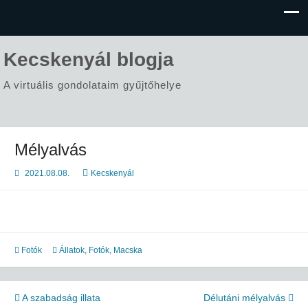
Kecskenyál blogja
A virtuális gondolataim gyűjtőhelye
Mélyalvás
2021.08.08.
Kecskenyál
Fotók
Állatok
,
Fotók
,
Macska
Bejegyzés
A szabadság illata
Délutáni mélyalvás