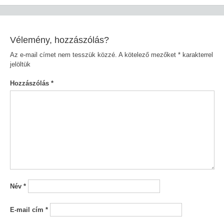
navigáció
Vélemény, hozzászólás?
Az e-mail címet nem tesszük közzé.
A kötelező mezőket
*
karakterrel
jelöltük
Hozzászólás
*
Név
*
E-mail cím
*