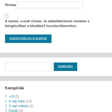
Honlap
A nevem, e-mail címem, és weboldalcímem mentése a
böngészőben a következő hozzászólásomhoz.
Keresés
KERESÉS
Kategóriák
+18
(3)
A nap képe
(13)
A nap videója
(1)
Egyéb
(4)