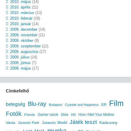
2010. május
(14)
2010. április
(11)
2010. március
(13)
2010. február
(18)
2010. január
(14)
2009. december
(14)
2009. november
(11)
2009. október
(9)
2009. szeptember
(12)
2009. augusztus
(17)
2009. július
(14)
2009. június
(7)
2009. május
(17)
Címkefelhő
Film
Blu-ray
betegség
ER
Budapest
Cyanide and Happiness
Fotók
Gamer sarok
Glee
How I Met Your Mother
Friends
HD
Játék teszt
Jurassic World
iskola
Jurassic Park
Karácsony
munka